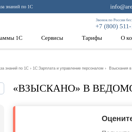
info@are
аза знаний по 1С
Звонок по России бе
+7 (800) 511
раммы 1С
Сервисы
Тарифы
О к
за знаний по 1С
›
1С:Зарплата и управление персоналом
›
Взыскания в
«ВЗЫСКАНО» В ВЕДОМО
Оцените