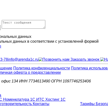
ональных данных
альных данных в соответствии с установленнй формой
е
13-78
info@arenda1c.ru
Заказать звонок
ашение
Политика конфиденциальности
Политика использов
личная оферта о предоставлении
д.6, офис 134 ИНН 7734613490 ОГРН 1097746253406
С Номенклатура
1С ИТС
Хостинг 1С
готворительность
Контакты
Тарифы
Безоп