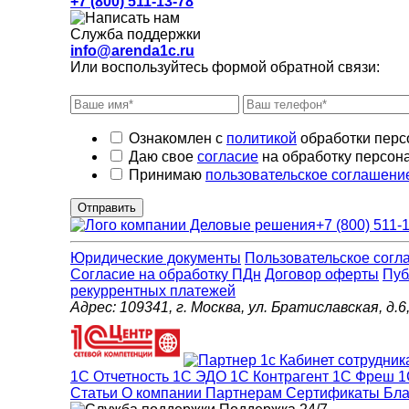
+7 (800) 511-13-78
Служба поддержки
info@arenda1c.ru
Или воспользуйтесь формой обратной связи:
Ознакомлен с
политикой
обработки перс
Даю свое
согласие
на обработку персон
Принимаю
пользовательское соглашени
Отправить
+7 (800) 511-
Юридические документы
Пользовательское согл
Cогласие на обработку ПДн
Договор оферты
Пуб
рекуррентных платежей
Адрес: 109341, г. Москва, ул. Братиславская, 
1С Отчетность
1С ЭДО
1С Контрагент
1С Фреш
1
Статьи
О компании
Партнерам
Сертификаты
Бла