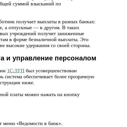
 общей суммой взысканий по
аботник получает выплаты в разных банках:
е, а отпускные — в другом. В таких
совых учреждений получит заниженные
там в форме безналичной выплаты. Это
шне высокие удержания со своей стороны.
а и управление персоналом
сии
1С:ЗУП
был усовершенствован
ь система обеспечивает более прозрачную
нструкции ниже.
тной платы можно нажать на кнопку
т меню «Ведомости в банк».