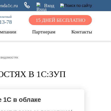
nda1c.ru
Вход
сплатный
15 ДНЕЙ БЕСПЛАТНО
-13-78
омпании
Партнерам
Контакты
 ведомостях
СТЯХ В 1С:ЗУП
 1С в облаке