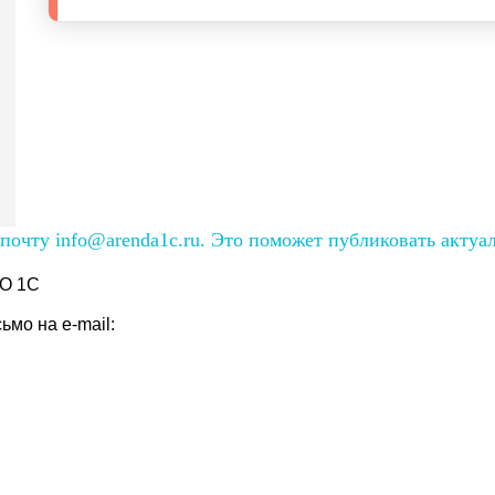
очту info@arenda1c.ru. Это поможет публиковать актуа
О 1С
мо на e-mail: