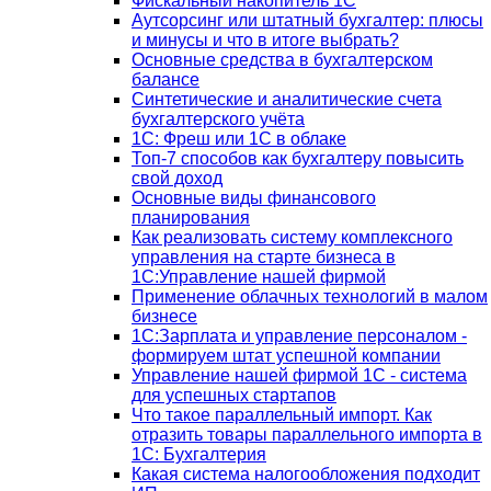
Фискальный накопитель 1С
Аутсорсинг или штатный бухгалтер: плюсы
и минусы и что в итоге выбрать?
Основные средства в бухгалтерском
балансе
Синтетические и аналитические счета
бухгалтерского учёта
1C: Фреш или 1С в облаке
Топ-7 способов как бухгалтеру повысить
свой доход
Основные виды финансового
планирования
Как реализовать систему комплексного
управления на старте бизнеса в
1С:Управление нашей фирмой
Применение облачных технологий в малом
бизнесе
1C:Зарплата и управление персоналом -
формируем штат успешной компании
Управление нашей фирмой 1C - система
для успешных стартапов
Что такое параллельный импорт. Как
отразить товары параллельного импорта в
1С: Бухгалтерия
Какая система налогообложения подходит