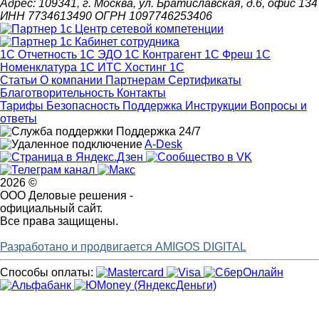
Адрес: 109341, г. Москва, ул. Братиславская, д.6, офис 134
ИНН 7734613490 ОГРН 1097746253406
1С Отчетность
1С ЭДО
1С Контрагент
1С Фреш
1С
Номенклатура
1С ИТС
Хостинг 1С
Статьи
О компании
Партнерам
Сертификаты
Благотворительность
Контакты
Тарифы
Безопасность
Поддержка
Инструкции
Вопросы и
ответы
Поддержка 24/7
A-Desk
2026 ©
ООО Деловые решения -
официальный сайт.
Все права защищены.
Разработано и продвигается AMIGOS DIGITAL
Способы оплаты: