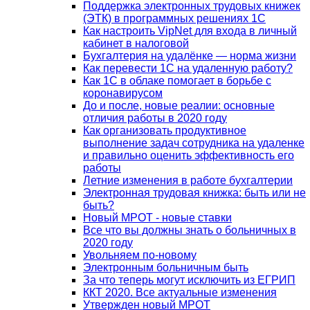
Поддержка электронных трудовых книжек
(ЭТК) в программных решениях 1С
Как настроить VipNet для входа в личный
кабинет в налоговой
Бухгалтерия на удалёнке — норма жизни
Как перевести 1С на удаленную работу?
Как 1С в облаке помогает в борьбе с
коронавирусом
До и после, новые реалии: основные
отличия работы в 2020 году
Как организовать продуктивное
выполнение задач сотрудника на удаленке
и правильно оценить эффективность его
работы
Летние изменения в работе бухгалтерии
Электронная трудовая книжка: быть или не
быть?
Новый МРОТ - новые ставки
Все что вы должны знать о больничных в
2020 году
Увольняем по-новому
Электронным больничным быть
За что теперь могут исключить из ЕГРИП
ККТ 2020. Все актуальные изменения
Утвержден новый МРОТ