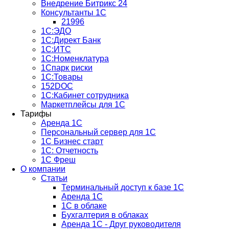
Внедрение Битрикс 24
Консультанты 1С
21996
1С:ЭДО
1С:Директ Банк
1С:ИТС
1С:Номенклатура
1Спарк риски
1С:Товары
152DOC
1С:Кабинет сотрудника
Маркетплейсы для 1С
Тарифы
Аренда 1С
Персональный сервер для 1С
1С Бизнес старт
1С: Отчетность
1C Фреш
О компании
Статьи
Терминальный доступ к базе 1С
Аренда 1С
1С в облаке
Бухгалтерия в облаках
Аренда 1С - Друг руководителя