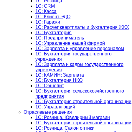
1С: Розница
1C: CRM
1C: Касса
1С: Клиент ЭДО
1С: Гаражи
1C: Расчет квартплаты и бухгалтерия ЖКХ
1C: Бухгалтерия
1C: Предприниматель
1C: Управление нашей фирмой
1C: Зарплата и управление персоналом
1C: Бухгалтерия государственного
учреждения
1C: Зарплата и кадры государственного
учреждения
1C: КАМИН: Зарплата
1C: Бухгалтерия НКО
1С: Общепит
1С: Бухгалтерия сельскохозяйст­венного
предприятия
1С: Бухгалтерия строительной организации
1С: Управляющий
Отраслевые решения
1С: Розница. Ювелирный магазин
1С: Бухгалтерия строительной организации
1С: Розница. Салон оптики