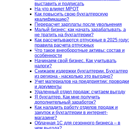
выставить и подписать
На что влияет МРОТ
Как повысить свою бухгалтерскую
квалификацию?
Перерасчет зарплаты после увольнения
Малый бизнес: как начать зарабатывать, а
не тратить на бухгалтерии?
Как рассчитываются отпускные в 2025 году:
правила расчета отпускных
Что такое внеоборотные активы: состав и
особенности
Начинаем свой бизнес. Как учитывать
налоги?
Снижаем издержки бухгалтерии. Бухгалтер
из региона - насколько это выгодно?
Учет материалов на предприятии: проводки
и документы
Удаленный отдел продаж: считаем выгоду
Я бухгалтер. Как мне получить
дополнительный заработок?
Как наладить работу отделов продаж и
закупок и бухгалтерии в интернет-
магазине?
Облачная 1С для сезонного бизнеса – в
чем выгода?