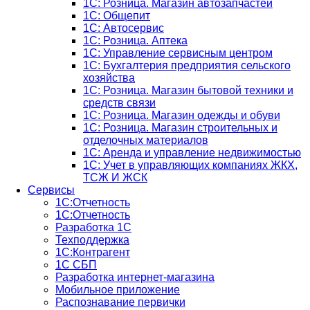
1С: Розница. Магазин автозапчастей
1C: Общепит
1С: Автосервис
1С: Розница. Аптека
1С: Управление сервисным центром
1С: Бухгалтерия предприятия сельского
хозяйства
1С: Розница. Магазин бытовой техники и
средств связи
1С: Розница. Магазин одежды и обуви
1С: Розница. Магазин строительных и
отделочных материалов
1С: Аренда и управление недвижимостью
1C: Учет в управляющих компаниях ЖКХ,
ТСЖ И ЖСК
Сервисы
1С:Отчетность
1С:Отчетность
Разработка 1С
Техподдержка
1С:Контрагент
1С СБП
Разработка интернет-магазина
Мобильное приложение
Распознавание первички