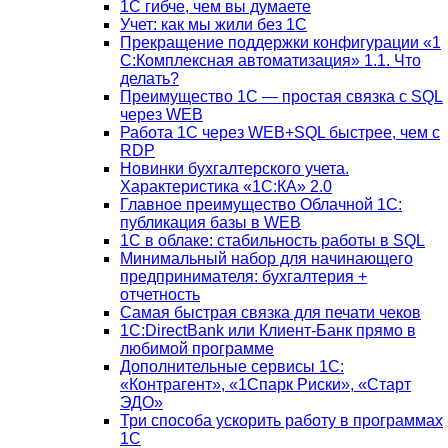
1С гибче, чем вы думаете
Учет: как мы жили без 1С
Прекращение поддержки конфигурации «1
С:Комплексная автоматизация» 1.1. Что
делать?
Преимущество 1С — простая связка с SQL
через WEB
Работа 1С через WEB+SQL быстрее, чем с
RDP
Новинки бухгалтерского учета.
Характеристика «1С:КА» 2.0
Главное преимущество Облачной 1С:
публикация базы в WEB
1С в облаке: стабильность работы в SQL
Минимальный набор для начинающего
предпринимателя: бухгалтерия +
отчетность
Самая быстрая связка для печати чеков
1С:DirectBank или Клиент-Банк прямо в
любимой программе
Дополнительные сервисы 1С:
«Контрагент», «1Спарк Риски», «Старт
ЭДО»
Три способа ускорить работу в программах
1С