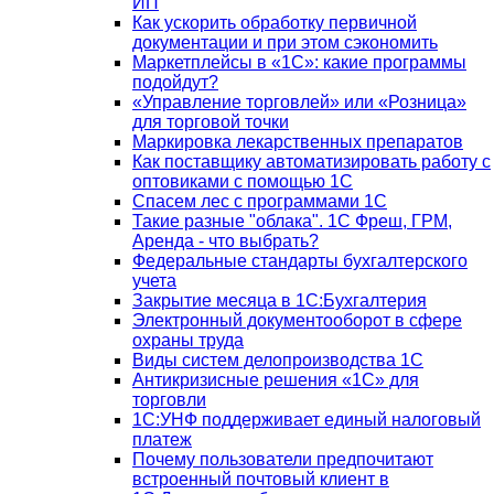
ИП
Как ускорить обработку первичной
документации и при этом сэкономить
Маркетплейсы в «1С»: какие программы
подойдут?
«Управление торговлей» или «Розница»
для торговой точки
Маркировка лекарственных препаратов
Как поставщику автоматизировать работу с
оптовиками с помощью 1С
Спасем лес с программами 1С
Такие разные "облака". 1С Фреш, ГРМ,
Аренда - что выбрать?
Федеральные стандарты бухгалтерского
учета
Закрытие месяца в 1С:Бухгалтерия
Электронный документооборот в сфере
охраны труда
Виды систем делопроизводства 1C
Антикризисные решения «1С» для
торговли
1С:УНФ поддерживает единый налоговый
платеж
Почему пользователи предпочитают
встроенный почтовый клиент в