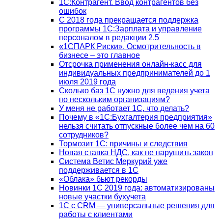
1С:Контрагент. Ввод контрагентов без
ошибок
С 2018 года прекращается поддержка
программы 1С:Зарплата и управление
персоналом в редакции 2.5
«1СПАРК Риски». Осмотрительность в
бизнесе – это главное
Отсрочка применения онлайн-касс для
индивидуальных предпринимателей до 1
июля 2019 года
Сколько баз 1C нужно для ведения учета
по нескольким организациям?
У меня не работает 1С, что делать?
Почему в «1С:Бухгалтерия предприятия»
нельзя считать отпускные более чем на 60
сотрудников?
Тормозит 1C: причины и следствия
Новая ставка НДС, как не нарушить закон
Система Ветис Меркурий уже
поддерживается в 1С
«Облака» бьют рекорды
Новинки 1С 2019 года: автоматизированы
новые участки бухучета
1С с CRM — универсальные решения для
работы с клиентами