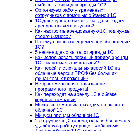
выборе тарифа для аренды 1С?
Организуем работу временных
сотрудников с помощью облачной 1С
1С для крупного бизнеса: когда выгоднее
арендовать, чем покупать?
Как настроить арендованную 1С под нужды
своего бизнеса?
Почему важно своевременное обновление
1С?
5 неочевидных выгод от аренды 1С
Как использовать пробный период аренды
1С с максимальной пользой?
Как перейти с локальных версий 1С на
облачные версии ПРОФ без больших
финансовых вложений?
Неправомерное использование
программного продукта!
Как переходят на аренду 1С в облаке
крупные компании
Молодые компании: выходим на рынок с
облачной 1С
Минусы аренды облачной 1С
5 сотрудников, 3 города, одна «1С»: делаем
удалённую работу проще с «облаком»