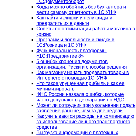
1С:Документооборот
Когда можно обойтись без бухгалтера и
вести самому отчетность в 1С:УНФ
Как найти излишки и неликвиды и
превратить их в деньги
Советы по оптимизации работы магазина в
кризис
Программы лояльности и скидки в
1С:Розница и 1С:УНФ
Функциональность платформы
«1С:Предприятие 8»
5 ошибок хранения документов
организации. Риски и способы решения
Как магазину начать продавать товары в
Интернете с помощью 1С: УНФ
Что такое упущенная прибыль и как ее
минимизировать
ФНС России назвала ошибки, которые
часто допускают в декларации по НДС
Может ли сотрудник при увольнении подать
заявление раньше, чем за две недели
Как учитываются расходы на компенсацию
за использование личного транспортного
средства
Выгрузка информации о платежных