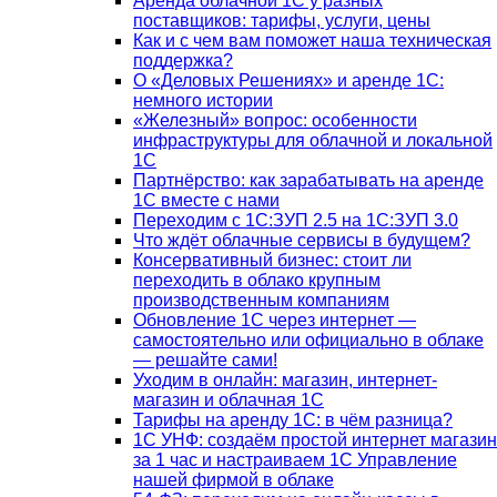
Аренда облачной 1С у разных
поставщиков: тарифы, услуги, цены
Как и с чем вам поможет наша техническая
поддержка?
О «Деловых Решениях» и аренде 1С:
немного истории
«Железный» вопрос: особенности
инфраструктуры для облачной и локальной
1С
Партнёрство: как зарабатывать на аренде
1С вместе с нами
Переходим с 1С:ЗУП 2.5 на 1С:ЗУП 3.0
Что ждёт облачные сервисы в будущем?
Консервативный бизнес: стоит ли
переходить в облако крупным
производственным компаниям
Обновление 1С через интернет —
самостоятельно или официально в облаке
— решайте сами!
Уходим в онлайн: магазин, интернет-
магазин и облачная 1С
Тарифы на аренду 1С: в чём разница?
1С УНФ: создаём простой интернет магазин
за 1 час и настраиваем 1С Управление
нашей фирмой в облаке