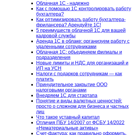
Облачная 1С - надежно
Как с помощью 1С контролировать работу
бухгалтера?
Как оптимизировать работу бухгалтера-
фрилансера? Арендуйте 1С!
5 преимуществ облачной 1С для вашей
кадровой службы
Аренда 1С в облаке: организуем работу с
удаленными сотрудниками
Облачная 1С: объединяем филиалы и
подразделения
Новые лимиты и НДС для организаций и
ИП на УСН
Налоги с подарков сотрудникам — как
платить
Принудительное закрытие ООО
налоговыми органами
Внедряем 1С для стартапа
Понятие и виды валютных ценностей:
просто о сложном для бизнеса и частных
лиц
Что такое уставный капитал
Отличия ПБУ 14/2007 от ФСБУ 14/2022
«Нематериальные активы»
Счет-фактура: как правильно оформить,