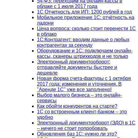
54-ФЗ: переходим на онлайн-кассы в
облаке с 1 июля 2017 года
1С Отчетность для ИП: 1200 рублей в год
Мобильное приложение 1С: отчётность на
ладони
Цена вопроса: сколько стоит перенести 1С
в облако
1С:Контрагент: вводим данные о любых
контрагентах за секунду
Оборудование и 1С: подключаем онлайн-
кассы, сканеры штрихкодов и не только
Электронный документооборот:
отправляйте документы быстрее и
дешевле
Новая форма счета-фактуры с 1 октября
2017 года: изменения и уточнения. В
"Аренде 1С" уже все заполнено!
Выбор малого бизнеса – это онлайн-
сервисы
Как обойти конкурентов на старте?
1C со встроенным клиент-банком – это
удобно
Электронный документооборот (ЭДО) в 1С
– ничего не стоит попробовать
Обновления баз 1С: нужно ли это?