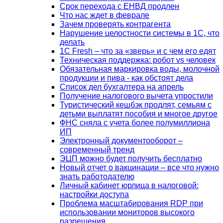
Срок перехода с ЕНВД продлен
Что нас ждет в феврале
Зачем проверять контрагента
Нарушение целостности системы в 1С, что
делать
1С Fresh – что за «зверь» и с чем его едят
Техническая поддержка: робот vs человек
Обязательная маркировка воды, молочной
продукции и пива - как обстоят дела
Список дел бухгалтера на апрель
Получение налогового вычета упростили
Туристический кешбэк продлят, семьям с
детьми выплатят пособия и многое другое
ФНС сняла с учета более полумиллиона
ИП
Электронный документооборот –
современный тренд
ЭЦП можно будет получить бесплатно
Новый отчет о вакцинации – все что нужно
знать работодателю
Личный кабинет юрлица в налоговой:
настройки доступа
Проблема масштабирования RDP при
использовании мониторов высокого
разрешения