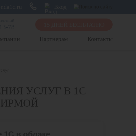
nda1c.ru
Вход
сплатный
15 ДНЕЙ БЕСПЛАТНО
-13-78
омпании
Партнерам
Контакты
услуг
НИЯ УСЛУГ В 1С
ФИРМОЙ
 1С в облаке