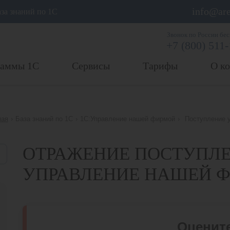
info@are
аза знаний по 1С
Звонок по России бе
+7 (800) 511
раммы 1С
Сервисы
Тарифы
О к
ная
›
База знаний по 1С
›
1С:Управление нашей фирмой
›
Поступление 
ОТРАЖЕНИЕ ПОСТУПЛЕ
УПРАВЛЕНИЕ НАШЕЙ 
Оцените