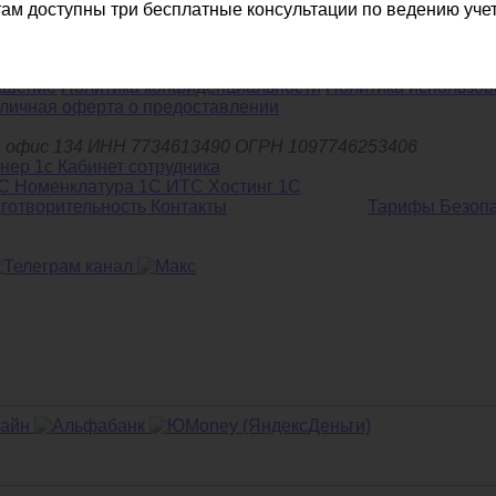
ам доступны три бесплатные консультации по ведению учет
13-78
info@arenda1c.ru
Заказать звонок
ашение
Политика конфиденциальности
Политика использов
личная оферта о предоставлении
д.6, офис 134 ИНН 7734613490 ОГРН 1097746253406
С Номенклатура
1С ИТС
Хостинг 1С
готворительность
Контакты
Тарифы
Безоп