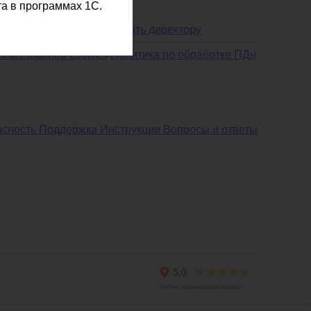
а в программах 1С.
Написать директору
ания файлов cookies
Политика по обработке ПДн
асность
Поддержка
Инструкции
Вопросы и ответы