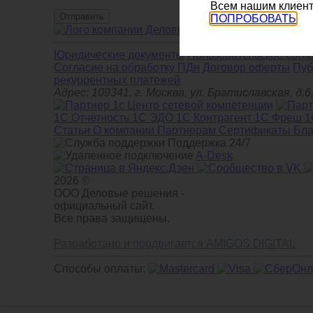
Всем нашим клиент
Отправить
ПОПРОБОВАТЬ
+7 (800) 511-
Юридические документы
Пользовательское согл
Cогласие на обработку ПДн
Договор оферты
Пуб
рекуррентных платежей
Адрес: 109341, г. Москва, ул. Братиславская, 
1С Отчетность
1С ЭДО
1С Контрагент
1С Фреш
1
Статьи
О компании
Партнерам
Сертификаты
Бла
Поддержка 24/7
A-Desk
2026 ©
ООО Деловые решения -
официальный сайт.
Все права защищены.
Разработано и продвигается AMIGOS DIGITAL
Способы оплаты: