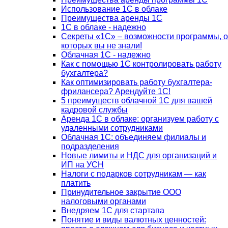
Использование 1С в облаке
Преимущества аренды 1С
1С в облаке - надежно
Секреты «1С» – возможности программы, о
которых вы не знали!
Облачная 1С - надежно
Как с помощью 1С контролировать работу
бухгалтера?
Как оптимизировать работу бухгалтера-
фрилансера? Арендуйте 1С!
5 преимуществ облачной 1С для вашей
кадровой службы
Аренда 1С в облаке: организуем работу с
удаленными сотрудниками
Облачная 1С: объединяем филиалы и
подразделения
Новые лимиты и НДС для организаций и
ИП на УСН
Налоги с подарков сотрудникам — как
платить
Принудительное закрытие ООО
налоговыми органами
Внедряем 1С для стартапа
Понятие и виды валютных ценностей: