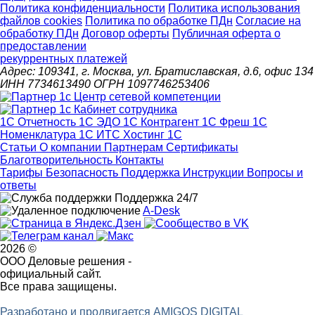
Политика конфиденциальности
Политика использования
файлов cookies
Политика по обработке ПДн
Cогласие на
обработку ПДн
Договор оферты
Публичная оферта о
предоставлении
рекуррентных платежей
Адрес: 109341, г. Москва, ул. Братиславская, д.6, офис 134
ИНН 7734613490 ОГРН 1097746253406
1С Отчетность
1С ЭДО
1С Контрагент
1С Фреш
1С
Номенклатура
1С ИТС
Хостинг 1С
Статьи
О компании
Партнерам
Сертификаты
Благотворительность
Контакты
Тарифы
Безопасность
Поддержка
Инструкции
Вопросы и
ответы
Поддержка 24/7
A-Desk
2026 ©
ООО Деловые решения -
официальный сайт.
Все права защищены.
Разработано и продвигается AMIGOS DIGITAL