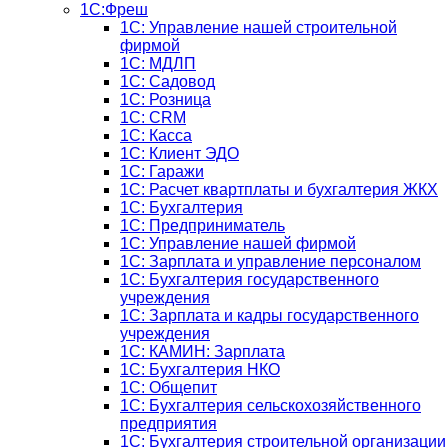
1С:Фреш
1С: Управление нашей строительной
фирмой
1С: МДЛП
1С: Садовод
1С: Розница
1C: CRM
1C: Касса
1С: Клиент ЭДО
1С: Гаражи
1C: Расчет квартплаты и бухгалтерия ЖКХ
1C: Бухгалтерия
1C: Предприниматель
1C: Управление нашей фирмой
1C: Зарплата и управление персоналом
1C: Бухгалтерия государственного
учреждения
1C: Зарплата и кадры государственного
учреждения
1C: КАМИН: Зарплата
1C: Бухгалтерия НКО
1С: Общепит
1С: Бухгалтерия сельскохозяйст­венного
предприятия
1С: Бухгалтерия строительной организации