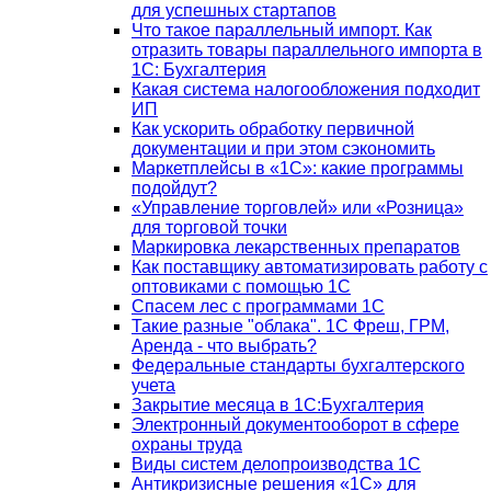
для успешных стартапов
Что такое параллельный импорт. Как
отразить товары параллельного импорта в
1С: Бухгалтерия
Какая система налогообложения подходит
ИП
Как ускорить обработку первичной
документации и при этом сэкономить
Маркетплейсы в «1С»: какие программы
подойдут?
«Управление торговлей» или «Розница»
для торговой точки
Маркировка лекарственных препаратов
Как поставщику автоматизировать работу с
оптовиками с помощью 1С
Спасем лес с программами 1С
Такие разные "облака". 1С Фреш, ГРМ,
Аренда - что выбрать?
Федеральные стандарты бухгалтерского
учета
Закрытие месяца в 1С:Бухгалтерия
Электронный документооборот в сфере
охраны труда
Виды систем делопроизводства 1C
Антикризисные решения «1С» для