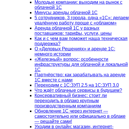
Молодые компании: выходим на рынок с
облачной 1С
Минусы аренды облачной 1С
5 сотрудников, 3 города, одна «1С»: делаем
удалённую работу проще с «облаком»
Аренда облачной 1С у разных
поставщиков: тарифы, услуги, цены
Как и с чем вам поможет наша техническая
поддержка?
О «Деловых Решениях» и аренде 1С:
немного истории
«Железный» вопрос: особенности
инфраструктуры для облачной и локальной
1С
Партнёрство: как зарабатывать на аренде
1С вместе с нами
Переходим с 1С:ЗУП 2.5 на 1С:ЗУП 3.0
Что ждёт облачные сервисы в будущем?
Консервативный бизнес: стоит ли
переходить в облако крупным
производственным компаниям
Обновление 1С через интернет —
самостоятельно или официально в облаке
— решайте сами!
Уходим в онлайн: магазин, интернет-