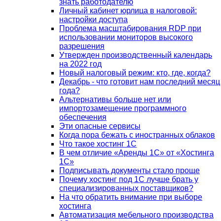
знать работодателю
Личный кабинет юрлица в налоговой:
настройки доступа
Проблема масштабирования RDP при
использовании мониторов высокого
разрешения
Утвержден производственный календарь
на 2022 год
Новый налоговый режим: кто, где, когда?
Декабрь - что готовит нам последний месяц
года?
Альтернативы больше нет или
импортозамещение программного
обеспечения
Эти опасные сервисы
Когда пора бежать с иностранных облаков
Что такое хостинг 1С
В чем отличие «Аренды 1С» от «Хостинга
1С»
Подписывать документы стало проще
Почему хостинг под 1С лучше брать у
специализированных поставщиков?
На что обратить внимание при выборе
хостинга
Автоматизация мебельного производства