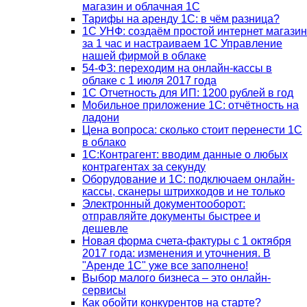
магазин и облачная 1С
Тарифы на аренду 1С: в чём разница?
1С УНФ: создаём простой интернет магазин
за 1 час и настраиваем 1С Управление
нашей фирмой в облаке
54-ФЗ: переходим на онлайн-кассы в
облаке с 1 июля 2017 года
1С Отчетность для ИП: 1200 рублей в год
Мобильное приложение 1С: отчётность на
ладони
Цена вопроса: сколько стоит перенести 1С
в облако
1С:Контрагент: вводим данные о любых
контрагентах за секунду
Оборудование и 1С: подключаем онлайн-
кассы, сканеры штрихкодов и не только
Электронный документооборот:
отправляйте документы быстрее и
дешевле
Новая форма счета-фактуры с 1 октября
2017 года: изменения и уточнения. В
"Аренде 1С" уже все заполнено!
Выбор малого бизнеса – это онлайн-
сервисы
Как обойти конкурентов на старте?