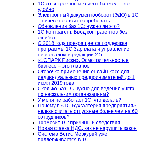
1C со встроенным клиент-банком – это
удобно
Электронный документооборот (ЭДО) в 1С
– ничего не стоит попробовать
Обновления баз 1С: нужно ли это?
1С:Контрагент. Ввод контрагентов без
ошибок
С 2018 года прекращается поддержка
программы 1С:Зарплата и управление
персоналом в редакции 2.5
«1СПАРК Риски». Осмотрительность в
бизнесе – это главное
Отсрочка применения онлайн-касс для
индивидуальных предпринимателей до 1
июля 2019 года
Сколько баз 1C нужно для ведения учета
по нескольким организациям?
У меня не работает 1С, что делать?
Почему в «1С:Бухгалтерия предприятия»
нельзя считать отпускные более чем на 60
сотрудников?
Тормозит 1C: причины и следствия
Новая ставка НДС, как не нарушить закон
Система Ветис Меркурий уже
поддерживается в 1С