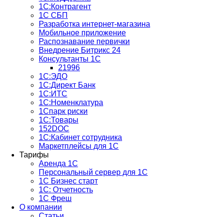
1С:Контрагент
1С СБП
Разработка интернет-магазина
Мобильное приложение
Распознавание первички
Внедрение Битрикс 24
Консультанты 1С
21996
1С:ЭДО
1С:Директ Банк
1С:ИТС
1С:Номенклатура
1Спарк риски
1С:Товары
152DOC
1С:Кабинет сотрудника
Маркетплейсы для 1С
Тарифы
Аренда 1С
Персональный сервер для 1С
1С Бизнес старт
1С: Отчетность
1C Фреш
О компании
Статьи