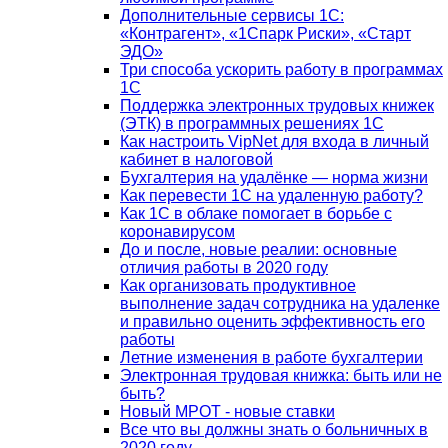
Дополнительные сервисы 1С:
«Контрагент», «1Спарк Риски», «Старт
ЭДО»
Три способа ускорить работу в программах
1С
Поддержка электронных трудовых книжек
(ЭТК) в программных решениях 1С
Как настроить VipNet для входа в личный
кабинет в налоговой
Бухгалтерия на удалёнке — норма жизни
Как перевести 1С на удаленную работу?
Как 1С в облаке помогает в борьбе с
коронавирусом
До и после, новые реалии: основные
отличия работы в 2020 году
Как организовать продуктивное
выполнение задач сотрудника на удаленке
и правильно оценить эффективность его
работы
Летние изменения в работе бухгалтерии
Электронная трудовая книжка: быть или не
быть?
Новый МРОТ - новые ставки
Все что вы должны знать о больничных в
2020 году