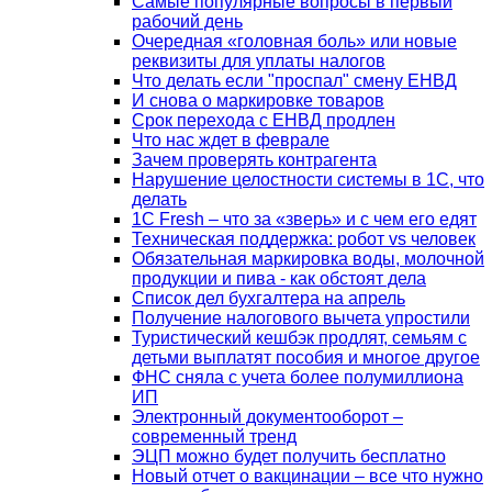
Самые популярные вопросы в первый
рабочий день
Очередная «головная боль» или новые
реквизиты для уплаты налогов
Что делать если "проспал" смену ЕНВД
И снова о маркировке товаров
Срок перехода с ЕНВД продлен
Что нас ждет в феврале
Зачем проверять контрагента
Нарушение целостности системы в 1С, что
делать
1С Fresh – что за «зверь» и с чем его едят
Техническая поддержка: робот vs человек
Обязательная маркировка воды, молочной
продукции и пива - как обстоят дела
Список дел бухгалтера на апрель
Получение налогового вычета упростили
Туристический кешбэк продлят, семьям с
детьми выплатят пособия и многое другое
ФНС сняла с учета более полумиллиона
ИП
Электронный документооборот –
современный тренд
ЭЦП можно будет получить бесплатно
Новый отчет о вакцинации – все что нужно