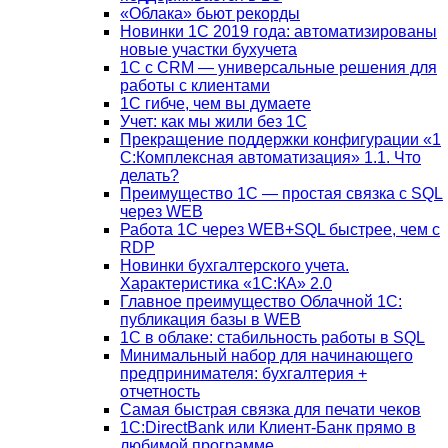
«Облака» бьют рекорды
Новинки 1С 2019 года: автоматизированы
новые участки бухучета
1С с CRM — универсальные решения для
работы с клиентами
1С гибче, чем вы думаете
Учет: как мы жили без 1С
Прекращение поддержки конфигурации «1
С:Комплексная автоматизация» 1.1. Что
делать?
Преимущество 1С — простая связка с SQL
через WEB
Работа 1С через WEB+SQL быстрее, чем с
RDP
Новинки бухгалтерского учета.
Характеристика «1С:КА» 2.0
Главное преимущество Облачной 1С:
публикация базы в WEB
1С в облаке: стабильность работы в SQL
Минимальный набор для начинающего
предпринимателя: бухгалтерия +
отчетность
Самая быстрая связка для печати чеков
1С:DirectBank или Клиент-Банк прямо в
любимой программе