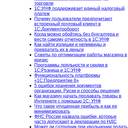
торговли
1С:УНФ поддерживает единый налоговый
платеж
Почему пользователи предпочитают
встроенный почтовый клиент в
1С:Документооборот
Когда можно обойтись без бухгалтера и
вести самому отчетность в 1С:УНФ
Как найти излишки и неликвиды и
превратить их в деньги
Советы по оптимизации работы магазина в
кризис
Программы лояльности и скидки в
1С:Розница и 1С:УНФ
Функциональность платформы
«1С:Предприятие 8»
5 ошибок хранения документов
организации. Риски и способы решения
Как магазину начать продавать товары в
Интернете с помощью 1С: УНФ
Что такое упущенная прибыль и как ее
минимизировать
ФНС России назвала ошибки, которые
часто допускают в декларации по НДС
Может ли сотрудник при увольнении подать