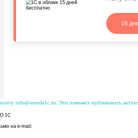
15 дн
очту info@arenda1c.ru. Это поможет публиковать актуа
О 1С
мо на e-mail: