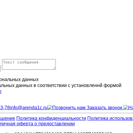
ональных данных
альных данных в соответствии с установленнй формой
е
13-78
info@arenda1c.ru
Заказать звонок
ашение
Политика конфиденциальности
Политика использов
личная оферта о предоставлении