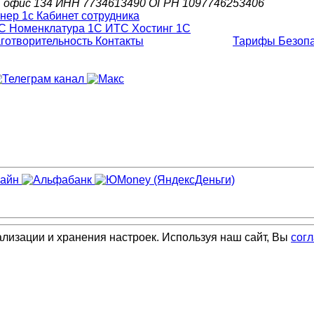
д.6, офис 134 ИНН 7734613490 ОГРН 1097746253406
С Номенклатура
1С ИТС
Хостинг 1С
готворительность
Контакты
Тарифы
Безоп
ализации и хранения настроек. Используя наш сайт, Вы
сог