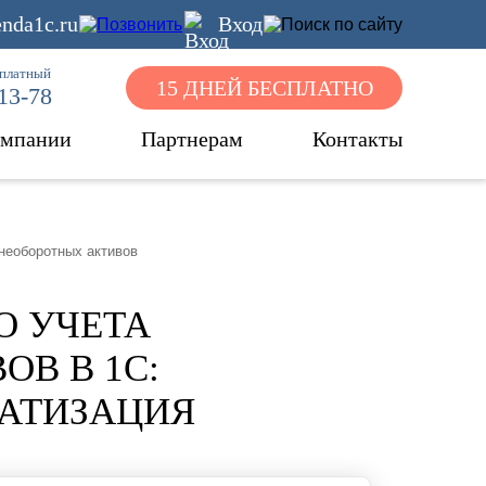
nda1c.ru
Вход
сплатный
15 ДНЕЙ БЕСПЛАТНО
-13-78
омпании
Партнерам
Контакты
необоротных активов
О УЧЕТА
В В 1С:
АТИЗАЦИЯ