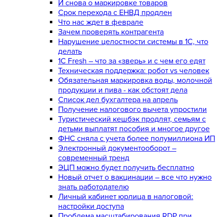
И снова о маркировке товаров
Срок перехода с ЕНВД продлен
Что нас ждет в феврале
Зачем проверять контрагента
Нарушение целостности системы в 1С, что
делать
1С Fresh – что за «зверь» и с чем его едят
Техническая поддержка: робот vs человек
Обязательная маркировка воды, молочной
продукции и пива - как обстоят дела
Список дел бухгалтера на апрель
Получение налогового вычета упростили
Туристический кешбэк продлят, семьям с
детьми выплатят пособия и многое другое
ФНС сняла с учета более полумиллиона ИП
Электронный документооборот –
современный тренд
ЭЦП можно будет получить бесплатно
Новый отчет о вакцинации – все что нужно
знать работодателю
Личный кабинет юрлица в налоговой:
настройки доступа
Проблема масштабирования RDP при