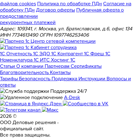
файлов cookies
Политика по обработке ПДн
Cогласие на
обработку ПДн
Договор оферты
Публичная оферта о
предоставлении
рекуррентных платежей
Адрес: 109341, г. Москва, ул. Братиславская, д.6, офис 134
ИНН 7734613490 ОГРН 1097746253406
1С Отчетность
1С ЭДО
1С Контрагент
1С Фреш
1С
Номенклатура
1С ИТС
Хостинг 1С
Статьи
О компании
Партнерам
Сертификаты
Благотворительность
Контакты
Тарифы
Безопасность
Поддержка
Инструкции
Вопросы и
ответы
Поддержка 24/7
A-Desk
2026 ©
ООО Деловые решения -
официальный сайт.
Все права защищены.