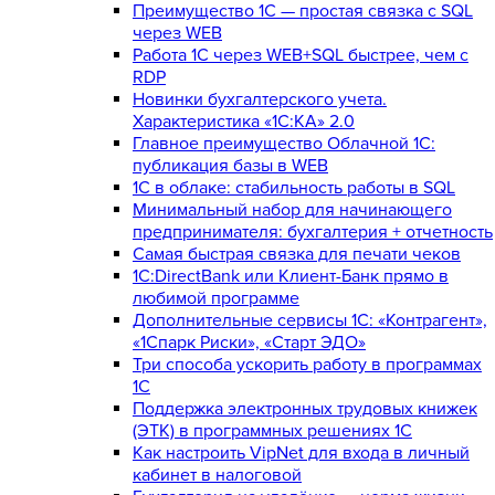
Преимущество 1С — простая связка с SQL
через WEB
Работа 1С через WEB+SQL быстрее, чем с
RDP
Новинки бухгалтерского учета.
Характеристика «1С:КА» 2.0
Главное преимущество Облачной 1С:
публикация базы в WEB
1С в облаке: стабильность работы в SQL
Минимальный набор для начинающего
предпринимателя: бухгалтерия + отчетность
Самая быстрая связка для печати чеков
1С:DirectBank или Клиент-Банк прямо в
любимой программе
Дополнительные сервисы 1С: «Контрагент»,
«1Спарк Риски», «Старт ЭДО»
Три способа ускорить работу в программах
1С
Поддержка электронных трудовых книжек
(ЭТК) в программных решениях 1С
Как настроить VipNet для входа в личный
кабинет в налоговой