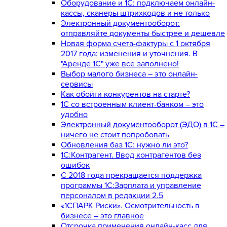
Оборудование и 1С: подключаем онлайн-
кассы, сканеры штрихкодов и не только
Электронный документооборот:
отправляйте документы быстрее и дешевле
Новая форма счета-фактуры с 1 октября
2017 года: изменения и уточнения. В
"Аренде 1С" уже все заполнено!
Выбор малого бизнеса – это онлайн-
сервисы
Как обойти конкурентов на старте?
1C со встроенным клиент-банком – это
удобно
Электронный документооборот (ЭДО) в 1С –
ничего не стоит попробовать
Обновления баз 1С: нужно ли это?
1С:Контрагент. Ввод контрагентов без
ошибок
С 2018 года прекращается поддержка
программы 1С:Зарплата и управление
персоналом в редакции 2.5
«1СПАРК Риски». Осмотрительность в
бизнесе – это главное
Отсрочка применения онлайн-касс для