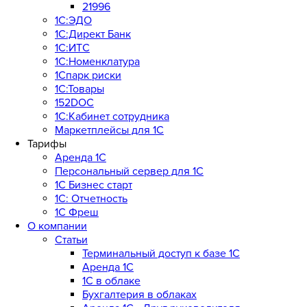
21996
1С:ЭДО
1С:Директ Банк
1С:ИТС
1С:Номенклатура
1Спарк риски
1С:Товары
152DOC
1С:Кабинет сотрудника
Маркетплейсы для 1С
Тарифы
Аренда 1С
Персональный сервер для 1С
1С Бизнес старт
1С: Отчетность
1C Фреш
О компании
Статьи
Терминальный доступ к базе 1С
Аренда 1С
1С в облаке
Бухгалтерия в облаках