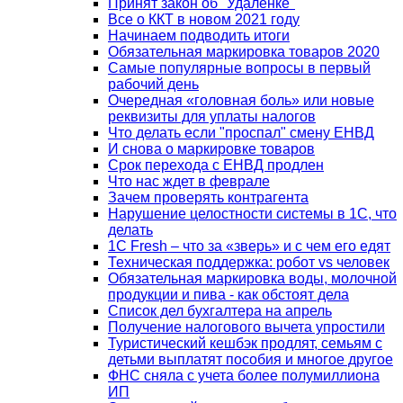
Принят закон об "Удаленке"
Все о ККТ в новом 2021 году
Начинаем подводить итоги
Обязательная маркировка товаров 2020
Самые популярные вопросы в первый
рабочий день
Очередная «головная боль» или новые
реквизиты для уплаты налогов
Что делать если "проспал" смену ЕНВД
И снова о маркировке товаров
Срок перехода с ЕНВД продлен
Что нас ждет в феврале
Зачем проверять контрагента
Нарушение целостности системы в 1С, что
делать
1С Fresh – что за «зверь» и с чем его едят
Техническая поддержка: робот vs человек
Обязательная маркировка воды, молочной
продукции и пива - как обстоят дела
Список дел бухгалтера на апрель
Получение налогового вычета упростили
Туристический кешбэк продлят, семьям с
детьми выплатят пособия и многое другое
ФНС сняла с учета более полумиллиона
ИП