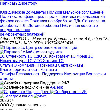
Написать директору
Юридические документы
Пользовательское соглашение
Политика конфиденциальности
Политика использования
файлов cookies
Политика по обработке ПДн
Cогласие на
обработку ПДн
Договор оферты
Публичная оферта о
предоставлении
рекуррентных платежей
Адрес: 109341, г. Москва, ул. Братиславская, д.6, офис 134
ИНН 7734613490 ОГРН 1097746253406
1С Отчетность
1С ЭДО
1С Контрагент
1С Фреш
1С
Номенклатура
1С ИТС
Хостинг 1С
Статьи
О компании
Партнерам
Сертификаты
Благотворительность
Контакты
Тарифы
Безопасность
Поддержка
Инструкции
Вопросы и
ответы
Поддержка 24/7
A-Desk
2026 ©
ООО Деловые решения -
официальный сайт.