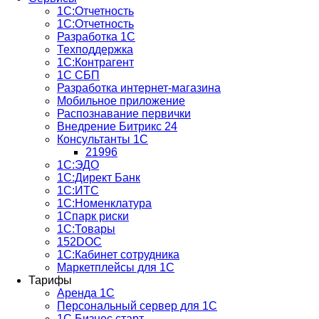
1С:Отчетность
1С:Отчетность
Разработка 1С
Техподдержка
1С:Контрагент
1С СБП
Разработка интернет-магазина
Мобильное приложение
Распознавание первички
Внедрение Битрикс 24
Консультанты 1С
21996
1С:ЭДО
1С:Директ Банк
1С:ИТС
1С:Номенклатура
1Спарк риски
1С:Товары
152DOC
1С:Кабинет сотрудника
Маркетплейсы для 1С
Тарифы
Аренда 1С
Персональный сервер для 1С
1С Бизнес старт