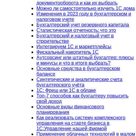
документооборота и как их выбрать
Можно ли самостоятельно изучить 1С дома
Изменения в 2023 году в бухгалтерском и
налоговом учете
Бухгалтерский учет резервного капитала
Статистическая отчетность: что это
Бухгалтерский и налоговый учет в
строительстве
Интегрируем 1С и маркетплейсы
Фискальный накопитель 1С
Аутсорсинг или штатный бухгалтер: плюсы
и минусы и что в итоге выбрать?
Основные средства в бухгалтерском
балансе
Синтетические и аналитические счета
бухгалтерского учёта
1C: Фреш или 1С в облаке
Топ-7 способов как бухгалтеру повысить
свой доход
Основные виды финансового
планирования
Как реализовать систему комплексного
управления на старте бизнеса в
1С:Управление нашей фирмой
Применение облачных технологий в малом