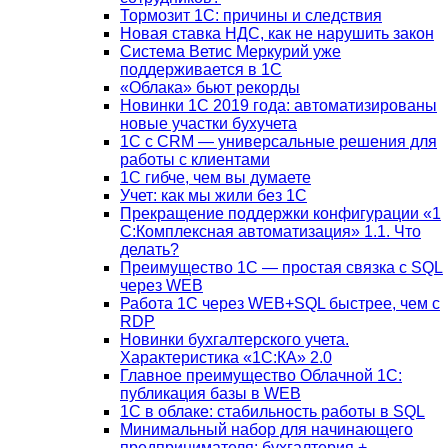
Тормозит 1C: причины и следствия
Новая ставка НДС, как не нарушить закон
Система Ветис Меркурий уже
поддерживается в 1С
«Облака» бьют рекорды
Новинки 1С 2019 года: автоматизированы
новые участки бухучета
1С с CRM — универсальные решения для
работы с клиентами
1С гибче, чем вы думаете
Учет: как мы жили без 1С
Прекращение поддержки конфигурации «1
С:Комплексная автоматизация» 1.1. Что
делать?
Преимущество 1С — простая связка с SQL
через WEB
Работа 1С через WEB+SQL быстрее, чем с
RDP
Новинки бухгалтерского учета.
Характеристика «1С:КА» 2.0
Главное преимущество Облачной 1С:
публикация базы в WEB
1С в облаке: стабильность работы в SQL
Минимальный набор для начинающего
предпринимателя: бухгалтерия +