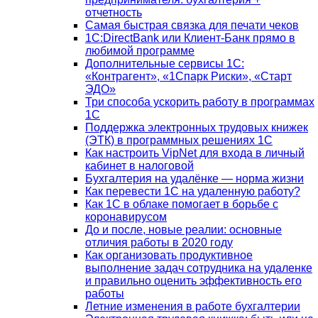
отчетность
Самая быстрая связка для печати чеков
1С:DirectBank или Клиент-Банк прямо в
любимой программе
Дополнительные сервисы 1С:
«Контрагент», «1Спарк Риски», «Старт
ЭДО»
Три способа ускорить работу в программах
1С
Поддержка электронных трудовых книжек
(ЭТК) в программных решениях 1С
Как настроить VipNet для входа в личный
кабинет в налоговой
Бухгалтерия на удалёнке — норма жизни
Как перевести 1С на удаленную работу?
Как 1С в облаке помогает в борьбе с
коронавирусом
До и после, новые реалии: основные
отличия работы в 2020 году
Как организовать продуктивное
выполнение задач сотрудника на удаленке
и правильно оценить эффективность его
работы
Летние изменения в работе бухгалтерии