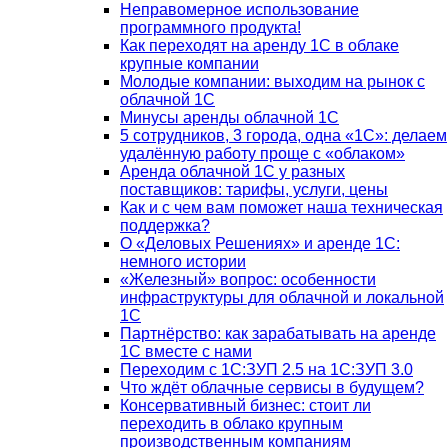
Неправомерное использование
программного продукта!
Как переходят на аренду 1С в облаке
крупные компании
Молодые компании: выходим на рынок с
облачной 1С
Минусы аренды облачной 1С
5 сотрудников, 3 города, одна «1С»: делаем
удалённую работу проще с «облаком»
Аренда облачной 1С у разных
поставщиков: тарифы, услуги, цены
Как и с чем вам поможет наша техническая
поддержка?
О «Деловых Решениях» и аренде 1С:
немного истории
«Железный» вопрос: особенности
инфраструктуры для облачной и локальной
1С
Партнёрство: как зарабатывать на аренде
1С вместе с нами
Переходим с 1С:ЗУП 2.5 на 1С:ЗУП 3.0
Что ждёт облачные сервисы в будущем?
Консервативный бизнес: стоит ли
переходить в облако крупным
производственным компаниям