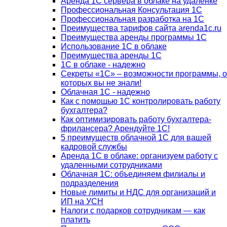
Аренда 1С сервера в облаке на удаленке
Профессиональная Консультация 1С
Профессиональная разработка на 1С
Преимущества тарифов сайта arenda1c.ru
Преимущества аренды программы 1С
Использование 1С в облаке
Преимущества аренды 1С
1С в облаке - надежно
Секреты «1С» – возможности программы, о
которых вы не знали!
Облачная 1С - надежно
Как с помощью 1С контролировать работу
бухгалтера?
Как оптимизировать работу бухгалтера-
фрилансера? Арендуйте 1С!
5 преимуществ облачной 1С для вашей
кадровой службы
Аренда 1С в облаке: организуем работу с
удаленными сотрудниками
Облачная 1С: объединяем филиалы и
подразделения
Новые лимиты и НДС для организаций и
ИП на УСН
Налоги с подарков сотрудникам — как
платить