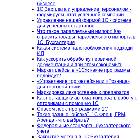
бизнесе
1C:Зарплата и управление персоналом -
формируем штат успешной компании
Управление нашей фирмой 1C - система
для успешных стартапов
Что такое параллельный импорт. Как
отразить товары параллельного импорта в
1С: Бухгалтерия
Какая система налогообложения подходит
ИП
Как ускорить обработку первичной
документации и при этом сэкономить
Маркетплейсы в «1С»: какие программы
подойдут?
«Управление торговлей» или «Розница»
для торговой точки
Маркировка лекарственных препаратов
Как поставщику автоматизировать работу с
оптовиками с помощью 1С
Спасем лес с программами 1С
Такие разные "облака". 1С Фреш, ГРМ,
Аренда - что выбрать?
Федеральные стандарты бухгалтерского
учета
Закрытие месяца в 1С:Бухгалтерия