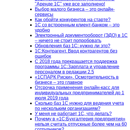
"Аренде 1С" уже все заполнено!
Выбор малого бизнеса – это онлайн-
сервисы
Как обойти конкурентов на старте?
1C со встроенным клиент-банком – это
удобно
Электронный документооборот (ЭДО) в 1С
– ничего не стоит попробовать
Обновления баз 1С: нужно ли это?
1С:Контрагент. Ввод контрагентов без
ошибок
С 2018 года прекращается поддержка
программы 1С:Зарплата и управление
персоналом в редакции 2.5
«1СПАРК Риски». Осмотрительность в
бизнесе – это главное
Отсрочка применения онлайн-касс для
индивидуальных предпринимателей до 1
июля 2019 года
Сколько баз 1C нужно для ведения учета
по нескольким организациям?
У меня не работает 1С, что делать?
Почему в «1С:Бухгалтерия предприятия»
нельзя считать отпускные более чем на 60
сотрудников?