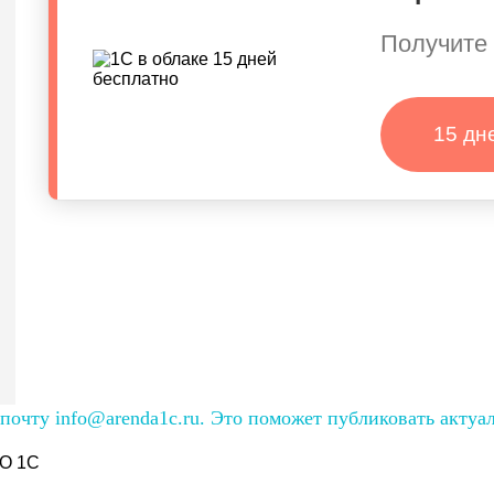
Получите 
15 дн
очту info@arenda1c.ru. Это поможет публиковать актуа
О 1С