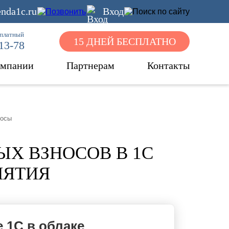
nda1c.ru
Вход
сплатный
15 ДНЕЙ БЕСПЛАТНО
-13-78
омпании
Партнерам
Контакты
носы
ЫХ ВЗНОСОВ В 1С
ИЯТИЯ
 1С в облаке