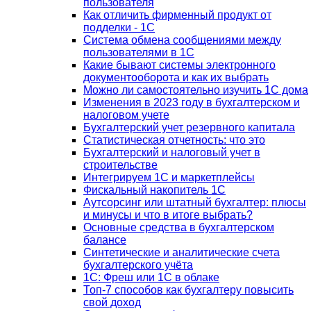
пользователя
Как отличить фирменный продукт от
подделки - 1С
Система обмена сообщениями между
пользователями в 1С
Какие бывают системы электронного
документооборота и как их выбрать
Можно ли самостоятельно изучить 1С дома
Изменения в 2023 году в бухгалтерском и
налоговом учете
Бухгалтерский учет резервного капитала
Статистическая отчетность: что это
Бухгалтерский и налоговый учет в
строительстве
Интегрируем 1С и маркетплейсы
Фискальный накопитель 1С
Аутсорсинг или штатный бухгалтер: плюсы
и минусы и что в итоге выбрать?
Основные средства в бухгалтерском
балансе
Синтетические и аналитические счета
бухгалтерского учёта
1C: Фреш или 1С в облаке
Топ-7 способов как бухгалтеру повысить
свой доход