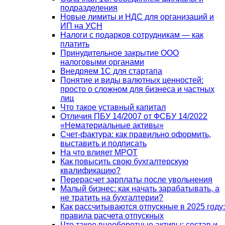
подразделения
Новые лимиты и НДС для организаций и
ИП на УСН
Налоги с подарков сотрудникам — как
платить
Принудительное закрытие ООО
налоговыми органами
Внедряем 1С для стартапа
Понятие и виды валютных ценностей:
просто о сложном для бизнеса и частных
лиц
Что такое уставный капитал
Отличия ПБУ 14/2007 от ФСБУ 14/2022
«Нематериальные активы»
Счет-фактура: как правильно оформить,
выставить и подписать
На что влияет МРОТ
Как повысить свою бухгалтерскую
квалификацию?
Перерасчет зарплаты после увольнения
Малый бизнес: как начать зарабатывать, а
не тратить на бухгалтерии?
Как рассчитываются отпускные в 2025 году:
правила расчета отпускных
Что такое внеоборотные активы: состав и