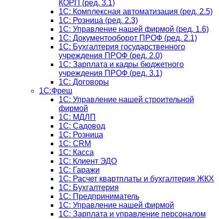
КОРП (ред. 3.1)
1C: Комплексная автоматизация (ред. 2.5)
1С: Розница (ред. 2.3)
1С: Управление нашей фирмой (ред. 1.6)
1С: Документооборот ПРОФ (ред. 2.1)
1C: Бухгалтерия государственного
учреждения ПРОФ (ред. 2.0)
1C: Зарплата и кадры бюджетного
учреждения ПРОФ (ред. 3.1)
1С: Договоры
1С:Фреш
1С: Управление нашей строительной
фирмой
1С: МДЛП
1С: Садовод
1С: Розница
1C: CRM
1C: Касса
1С: Клиент ЭДО
1С: Гаражи
1C: Расчет квартплаты и бухгалтерия ЖКХ
1C: Бухгалтерия
1C: Предприниматель
1C: Управление нашей фирмой
1C: Зарплата и управление персоналом