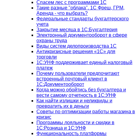
Спасем лес с программами 1С
Такие разные "облака". 1С Фреш, ГРМ,
Аренда - что выбрать?
Федеральные стандарты бухгалтерского
учета
Закрытие месяца в 1С:Бухгалтерия
Электронный документооборот в сфере
охраны труда
Виды систем делопроизводства 1C
Антикризисные решения «1С» для
торговли
1С:УНФ поддерживает единый налоговый
платеж
Почему пользователи предпочитают
встроенный почтовый клиент в
1С:Документооборот
Когда можно обойтись без бухгалтера и
вести самому отчетность в 1С:УНФ
Как найти излишки и неликвиды и
превратить их в деньги
Советы по оптимизации работы магазина в
кризис
Программы лояльности и скидки в
1С:Розница и 1С:УНФ
Функциональность платформы