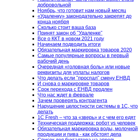
добровольной
Ноябрь, что готовит нам новый месяц
«Удаленку» законодательно закрепят до
конца ноября
Сколько стоит ваша база
Принят закон об "Удаленке"
Все о ККТ в новом 2021 году
Начинаем подводить итоги
Обязательная маркировка товаров 2020
Самые популярные вопросы в первый
рабочий день
Очередная «головная боль» или новые
реквизиты для уплаты налогов
Что делать если "проспал" смену ЕНВД
И снова о маркировке товаров
Срок перехода с ЕНВД продлен
Что нас ждет в феврале
Зачем проверять контрагента
Нарушение целостности системы в 1С, что
делать
1С Fresh – что за «зверь» и с чем его едят
Техническая поддержка: робот vs человек
Обязательная маркировка воды, молочной
продукции и пива - как обстоят дела
Список дел бухгалтера на апрель