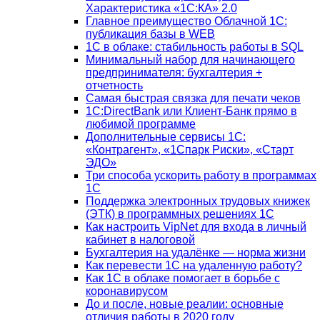
Характеристика «1С:КА» 2.0
Главное преимущество Облачной 1С:
публикация базы в WEB
1С в облаке: стабильность работы в SQL
Минимальный набор для начинающего
предпринимателя: бухгалтерия +
отчетность
Самая быстрая связка для печати чеков
1С:DirectBank или Клиент-Банк прямо в
любимой программе
Дополнительные сервисы 1С:
«Контрагент», «1Спарк Риски», «Старт
ЭДО»
Три способа ускорить работу в программах
1С
Поддержка электронных трудовых книжек
(ЭТК) в программных решениях 1С
Как настроить VipNet для входа в личный
кабинет в налоговой
Бухгалтерия на удалёнке — норма жизни
Как перевести 1С на удаленную работу?
Как 1С в облаке помогает в борьбе с
коронавирусом
До и после, новые реалии: основные
отличия работы в 2020 году