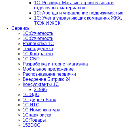
1С: Розница. Магазин строительных и
отделочных материалов
1С: Аренда и управление недвижимостью
1C: Учет в управляющих компаниях ЖКХ,
ТСЖ И ЖСК
Сервисы
1С:Отчетность
1С:Отчетность
Разработка 1С
Техподдержка
1С:Контрагент
1С СБП
Разработка интернет-магазина
Мобильное приложение
Распознавание первички
Внедрение Битрикс 24
Консультанты 1С
21996
1С:ЭДО
1С:Директ Банк
1С:ИТС
1С:Номенклатура
1Спарк риски
1С:Товары
152DOC