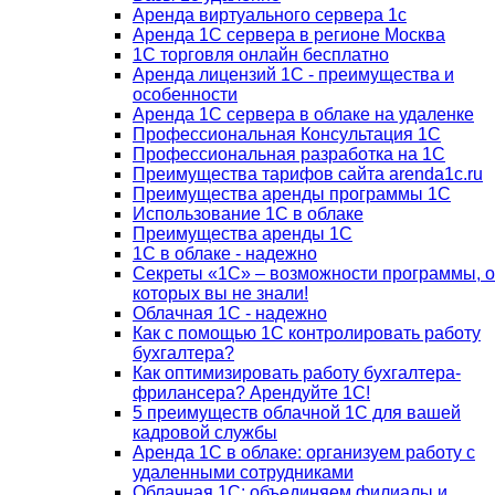
Аренда виртуального сервера 1с
Аренда 1С сервера в регионе Москва
1С торговля онлайн бесплатно
Аренда лицензий 1С - преимущества и
особенности
Аренда 1С сервера в облаке на удаленке
Профессиональная Консультация 1С
Профессиональная разработка на 1С
Преимущества тарифов сайта arenda1c.ru
Преимущества аренды программы 1С
Использование 1С в облаке
Преимущества аренды 1С
1С в облаке - надежно
Секреты «1С» – возможности программы, о
которых вы не знали!
Облачная 1С - надежно
Как с помощью 1С контролировать работу
бухгалтера?
Как оптимизировать работу бухгалтера-
фрилансера? Арендуйте 1С!
5 преимуществ облачной 1С для вашей
кадровой службы
Аренда 1С в облаке: организуем работу с
удаленными сотрудниками
Облачная 1С: объединяем филиалы и