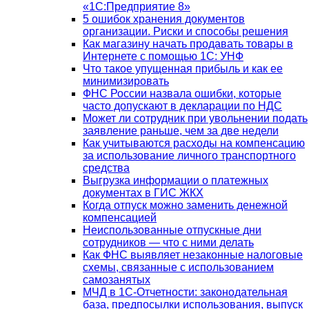
«1С:Предприятие 8»
5 ошибок хранения документов
организации. Риски и способы решения
Как магазину начать продавать товары в
Интернете с помощью 1С: УНФ
Что такое упущенная прибыль и как ее
минимизировать
ФНС России назвала ошибки, которые
часто допускают в декларации по НДС
Может ли сотрудник при увольнении подать
заявление раньше, чем за две недели
Как учитываются расходы на компенсацию
за использование личного транспортного
средства
Выгрузка информации о платежных
документах в ГИС ЖКХ
Когда отпуск можно заменить денежной
компенсацией
Неиспользованные отпускные дни
сотрудников — что с ними делать
Как ФНС выявляет незаконные налоговые
схемы, связанные с использованием
самозанятых
МЧД в 1С-Отчетности: законодательная
база, предпосылки использования, выпуск