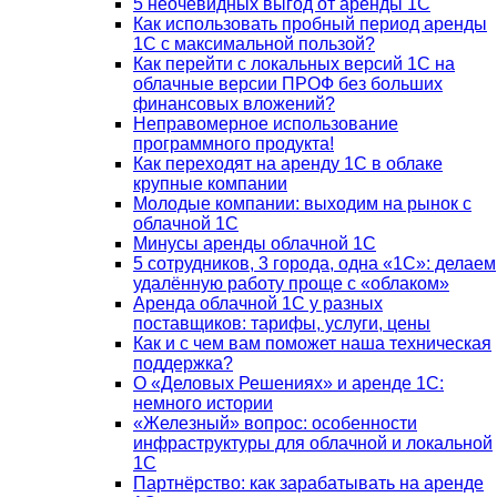
5 неочевидных выгод от аренды 1С
Как использовать пробный период аренды
1С с максимальной пользой?
Как перейти с локальных версий 1С на
облачные версии ПРОФ без больших
финансовых вложений?
Неправомерное использование
программного продукта!
Как переходят на аренду 1С в облаке
крупные компании
Молодые компании: выходим на рынок с
облачной 1С
Минусы аренды облачной 1С
5 сотрудников, 3 города, одна «1С»: делаем
удалённую работу проще с «облаком»
Аренда облачной 1С у разных
поставщиков: тарифы, услуги, цены
Как и с чем вам поможет наша техническая
поддержка?
О «Деловых Решениях» и аренде 1С:
немного истории
«Железный» вопрос: особенности
инфраструктуры для облачной и локальной
1С
Партнёрство: как зарабатывать на аренде