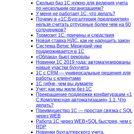
Сколько баз 1C нужно для ведения учета
по нескольким организациям?
У меня не работает 1С, что делать?
Почему в «1С:Бухгалтерия предприятия»
нельзя считать отпускные более чем на 60
сотрудников?
Тормозит 1C: причины и следствия
Новая ставка НДС, как не нарушить закон
Система Ветис Меркурий уже
поддерживается в 1С
«Облака» бьют рекорды
Новинки 1С 2019 года: автоматизированы
новые участки бухучета
1С с CRM — универсальные решения для
работы с клиентами
1С гибче, чем вы думаете
Учет: как мы жили без 1С
Прекращение поддержки конфигурации «1
С:Комплексная автоматизация» 1.1. Что
делать?
Преимущество 1С — простая связка с SQL
через WEB
Работа 1С через WEB+SQL быстрее, чем с
RDP
Новинки бухгалтерского учета.