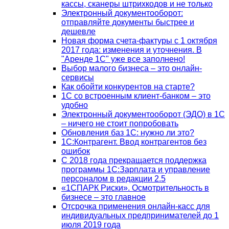
кассы, сканеры штрихкодов и не только
Электронный документооборот:
отправляйте документы быстрее и
дешевле
Новая форма счета-фактуры с 1 октября
2017 года: изменения и уточнения. В
"Аренде 1С" уже все заполнено!
Выбор малого бизнеса – это онлайн-
сервисы
Как обойти конкурентов на старте?
1C со встроенным клиент-банком – это
удобно
Электронный документооборот (ЭДО) в 1С
– ничего не стоит попробовать
Обновления баз 1С: нужно ли это?
1С:Контрагент. Ввод контрагентов без
ошибок
С 2018 года прекращается поддержка
программы 1С:Зарплата и управление
персоналом в редакции 2.5
«1СПАРК Риски». Осмотрительность в
бизнесе – это главное
Отсрочка применения онлайн-касс для
индивидуальных предпринимателей до 1
июля 2019 года