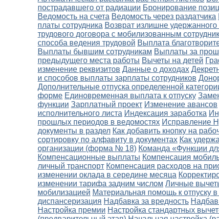
пострадавшего от радиации
Бронирование пози
Ведомость на счета
Ведомость через раздатчика
платы сотрудника
Возврат излишне удержанног
трудового договора с мобилизованным сотрудни
способа ведения трудовой
Выплата благотворит
Выплаты бывшим сотрудникам
Выплаты за про
предыдущего места работы
Вычеты на детей
Гра
изменение реквизитов
Данные о доходах
Декретн
и способов выплаты зарплаты сотрудников
Доно
Дополнительные отпуска определенной категори
форме
Единовременная выплата к отпуску
Замен
функции
Зарплатный проект
Изменение авансов
исполнительного листа
Индексация заработка
Ин
прошлых периодов в ведомостях
Исправление Н
документы в раздел
Как добавить кнопку на рабо
сортировку по алфавиту в документах
Как удерж
организации (форма № 18)
Команда «Функции дл
Компенсационные выплаты
Компенсация мобиль
личный транспорт
Компенсация расходов на при
изменении оклада в середине месяца
Корректир
изменении тарифа задним числом
Личные вычет
мобилизацией
Материальная помощь к отпуску в 
диспансеризация
Надбавка за вредность
Надбав
Настройка премии
Настройка стандартных выче
(предварительный этап)
Начальная настройка (р