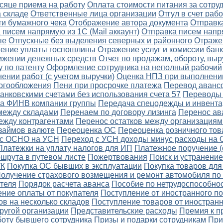
сяце приема на работу
Оплата стоимости питания за сотру
а складе
Ответственные лица организации
Отгул в счет ра
ти бумажного чека
Отображение автора документа
Отправка
 писем напрямую из 1С (Mail аккаунт)
Отправка писем напр
ые
Отпускные без выделения северных и районного
Отраже
ение уплаты госпошлины
Отражение услуг и комиссии бан
вижении денежных средств
Отчет по продажам, обороту, вы
 по патенту
Оформление сотрудника на неполный рабочий
нии работ (с учетом выручки)
Оценка НПЗ при выполнении
логообложения
Пени при просрочке платежа
Перевод авансо
нковскими счетами без использования счета 57
Переводы 
на ФИНВ компании группы
Передача спецодежды и инвента
между складами
Перенаем по договору лизинга
Перенос ав
ежду контрагентами
Перенос остатков между организациям
 займов валюте
Переоценка ОС
Переоценка розничного тов
 с ОСНО на УСН
Переход с УСН доходы минус расходы на
Платежки на уплату налогов для ИП
Платежное поручение (
шрута в путевом листе
Пожертвования
Поиск и устранение
УК
Покупка ОС бывших в эксплуатации
Покупка товаров для
олучение страхового возмещения и ремонт автомобиля п
теля
Порядок расчета аванса
Пособие по нетрудоспособно
ние оплаты от покупателя
Поступление от иностранного п
в на несколько складов
Поступление товаров от иностран
ругой организации
Представительские расходы
Премия к п
боту бывшего сотрудника
Призы и подарки сотрудникам
При