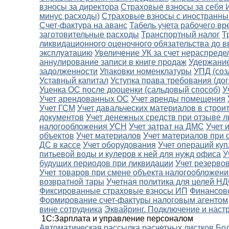
взносы за директора
Страховые взносы за себя
минус расходы)
Страховые взносы с иностранны
Счет-фактура на аванс
Табель учета рабочего в
заготовительные расходы
Транспортный налог
Т
ликвидационного оценочного обязательства до в
эксплуатацию
Увеличение УК за счет нераспред
аннулирование записи в книге продаж
Удержание
задолженности
Упаковки номенклатуры
УПД (соз
Уставный капитал
Уступка права требования (дог
Уценка ОС после дооценки (сальдовый способ)
У
Учет арендованных ОС
Учет аренды помещения
Учет ГСМ
Учет давальческих материалов в строи
документов
Учет денежных средств при отзыве л
налогообложения УСН
Учет затрат на ДМС
Учет 
объектов
Учет материалов
Учет материалов при 
ДС в кассе
Учет оборудования
Учет операций ку
питьевой воды и кулеров к ней для нужд офиса
У
будущих периодов при ликвидации
Учет резерво
Учет товаров при смене объекта налогообложени
возвратной тары
Учетная политика для целей Н
Фиксированные страховые взносы ИП
Финансов
Формирование счет-фактуры налоговым агентом
вине сотрудника
Эквайринг. Подключение и наст
1С:Зарплата и управление персоналом
Автоматическая рассылка расчетных листков
Бол