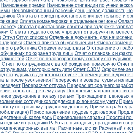
Начисление премии
Начисление стипендии по ученическом
уммы
Ненормированный рабочий день
Новая должность
Но
удников
Оплата в период приостановления деятельности ор
ификации
Оплата командировки в отдельные регионы
Оплат
 работу
Оплата приостановки работы при задержке зарпла
чки»
Оплата труда по схеме «процент от выручки не менее 
в
Отгул
Отгул списком
Отдельные документы для начислени
андировки
Отмена приказа об увольнении
Отмена совмеще
онного работника
Отражение зарплаты
Отстранение от раб
 обученных по охране труда лиц»
Отчет о плановых и факти
 должностей
Отчет по половозрастному составу сотрудников
я
Отчет по сотрудникам с датой рождения помесячно
Отчет 
сотрудникам, у которых есть дети
Отчет СЗВМ
Оформление 
д сотрудника в декретном отпуске
Перемещение в другое 
латы после увольнения
Перерасчет и возврат суммы излиш
ерезидент
Перерасчет отпуска
Перерасчет среднего заработ
ение зарплаты третьему лицу
Погашение задолженности по
нное удержание в пользу третьих
Прекращение плановых 
вольнение сотрудников подлежащих воинскому учету
Прием
работу по срочному трудовому договору
Прием на работу р
мобилизация)
Приостановление трудовых договоров
Продл
водственный календарь
Произвольные справки
Простой по
выходные и праздники
Работа в выходные, праздники и све
 компенсационных выплат
Расчетные листки
Расчетный лис