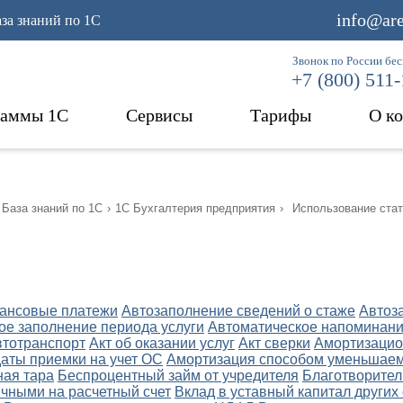
info@are
аза знаний по 1С
Звонок по России бе
+7 (800) 511
раммы 1С
Сервисы
Тарифы
О к
База знаний по 1С
›
1С Бухгалтерия предприятия
›
Использование стат
ансовые платежи
Автозаполнение сведений о стаже
Автоз
ое заполнение периода услуги
Автоматическое напоминани
втотранспорт
Акт об оказании услуг
Акт сверки
Амортизацио
даты приемки на учет ОС
Амортизация способом уменьшаем
ная тара
Беспроцентный займ от учредителя
Благотворител
чными на расчетный счет
Вклад в уставный капитал других