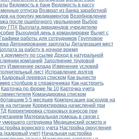
латы
Ведомость в банк
Ведомость в кассу
сменные отпуска
Возврат из банка заработной
дов на покупку медикаментов
Возобновление
ажа после ошибочного увольнения
Выбор
ору ГПХ
Выплата дивидендов учредителю
особие
Выходной день в командировке
Вычет с
Графики работы для сотрудников
Групповое
лока
Депонирование зарплаты
Детализация мест
Доплата за работу в ночное время
 к документу по ссылке
Доход в натуральной
слиянии компаний
Заполнение трудовой
ету
Изменение оклада
Изменение условий
полнительный лист
Исправление долгов
д
Кадровый перевод списком
Как вынести
змер столбцов в справочниках
Как настроить
Карточка по форме № 10
Карточка учета
совместителя
Командировка списком
аботавшим 5,5 месяцев
Компенсация расходов на
ов на питание
Корректировка начислений при
-ТД
Корректировка страховых взносов при
очетанием
Материальная помощь в связи с
 умершего сотрудника
Медицинский осмотр и
астройка воинского учета
Настройка округления
а (кадровый учет)
Начальная настройка
ачисление аванса
Начисление зарплаты и