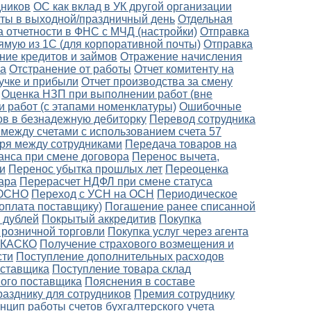
дников
ОС как вклад в УК другой организации
боты в выходной/праздничный день
Отдельная
 отчетности в ФНС с МЧД (настройки)
Отправка
ямую из 1С (для корпоративной почты)
Отправка
ние кредитов и займов
Отражение начисления
ка
Отстранение от работы
Отчет комитенту на
ручке и прибыли
Отчет производства за смену
Оценка НЗП при выполнении работ (вне
 работ (с этапами номенклатуры)
Ошибочные
в в безнадежную дебиторку
Перевод сотрудника
между счетами с использованием счета 57
ря между сотрудниками
Передача товаров на
анса при смене договора
Перенос вычета,
и
Перенос убытка прошлых лет
Переоценка
ара
Перерасчет НДФЛ при смене статуса
 ОСНО
Переход с УСН на ОСН
Периодическое
оплата поставщику)
Погашение ранее списанной
 дублей
Покрытый аккредитив
Покупка
 розничной торговли
Покупка услуг через агента
о КАСКО
Получение страхового возмещения и
сти
Поступление дополнительных расходов
оставщика
Поступление товара склад
ного поставщика
Пояснения в составе
разднику для сотрудников
Премия сотруднику
нцип работы счетов бухгалтерского учета