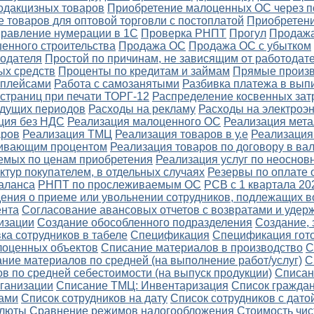
одакцизных товаров
Приобретение малоценных ОС через п
 товаров для оптовой торговли с постоплатой
Приобретени
правление нумерации в 1С
Проверка РНПТ
Прогул
Продажа
енного строительства
Продажа ОС
Продажа ОС с убытком
тодателя
Простой по причинам, не зависящим от работодате
ых средств
Проценты по кредитам и займам
Прямые произв
тплейсами
Работа с самозанятыми
Разбивка платежа в вып
страниц при печати ТОРГ-12
Распределение косвенных зат
удущих периодов
Расходы на рекламу
Расходы на электроэ
ция без НДС
Реализация малоценного ОС
Реализация мет
аров
Реализация ТМЦ
Реализация товаров в у.е
Реализация
ичивающим процентом
Реализация товаров по договору в ва
емых по ценам приобретения
Реализация услуг по неоснов
ктур покупателем, в отдельных случаях
Резервы по оплате 
аланса
РНПТ по прослеживаемым ОС
РСВ с 1 квартала 20
ения о приеме или увольнении сотрудников, подлежащих в
ента
Согласование авансовых отчетов с возвратами и уде
изации
Создание обособленного подразделения
Создание, 
ка сотрудников в табеле
Спецификация
Спецификация гот
лоценных объектов
Списание материалов в производство
С
ние материалов по средней (на выполнение работ/услуг)
С
в по средней себестоимости (на выпуск продукции)
Списан
ганизации
Списание ТМЦ: Инвентаризация
Список граждан
ами
Список сотрудников на дату
Список сотрудников с дато
алюты
Сравнение режимов налогообложения
Стоимость чис