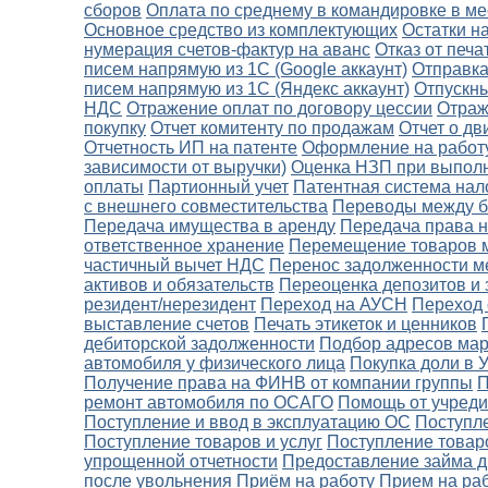
сборов
Оплата по среднему в командировке в ме
Основное средство из комплектующих
Остатки н
нумерация счетов-фактур на аванс
Отказ от печа
писем напрямую из 1С (Google аккаунт)
Отправка
писем напрямую из 1С (Яндекс аккаунт)
Отпускн
НДС
Отражение оплат по договору цессии
Отраж
покупку
Отчет комитенту по продажам
Отчет о д
Отчетность ИП на патенте
Оформление на работу
зависимости от выручки)
Оценка НЗП при выполне
оплаты
Партионный учет
Патентная система на
с внешнего совместительства
Переводы между ба
Передача имущества в аренду
Передача права 
ответственное хранение
Перемещение товаров 
частичный вычет НДС
Перенос задолженности м
активов и обязательств
Переоценка депозитов и
резидент/нерезидент
Переход на АУСН
Переход
выставление счетов
Печать этикеток и ценников
дебиторской задолженности
Подбор адресов мар
автомобиля у физического лица
Покупка доли в 
Получение права на ФИНВ от компании группы
П
ремонт автомобиля по ОСАГО
Помощь от учреди
Поступление и ввод в эксплуатацию ОС
Поступле
Поступление товаров и услуг
Поступление товаро
упрощенной отчетности
Предоставление займа д
после увольнения
Приём на работу
Прием на ра