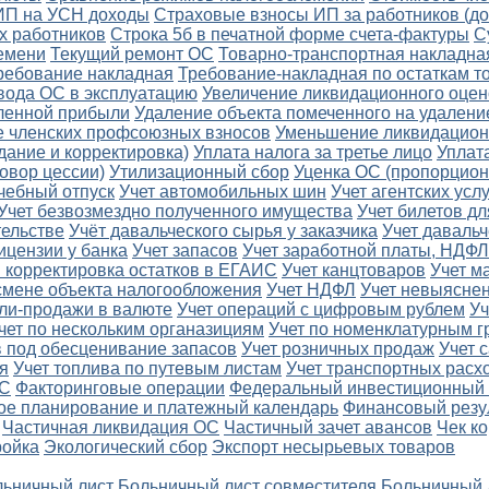
 ИП на УСН доходы
Страховые взносы ИП за работников (д
х работников
Строка 5б в печатной форме счета-фактуры
С
ремени
Текущий ремонт ОС
Товарно-транспортная накладна
ребование накладная
Требование-накладная по остаткам т
вода ОС в эксплуатацию
Увеличение ликвидационного оцен
еленной прибыли
Удаление объекта помеченного на удалени
 членских профсоюзных взносов
Уменьшение ликвидацион
дание и корректировка)
Уплата налога за третье лицо
Уплат
овор цессии)
Утилизационный сбор
Уценка ОС (пропорцион
чебный отпуск
Учет автомобильных шин
Учет агентских услу
Учет безвозмездно полученного имущества
Учет билетов д
тельстве
Учёт давальческого сырья у заказчика
Учет давальч
ицензии у банка
Учет запасов
Учет заработной платы, НДФЛ
и корректировка остатков в ЕГАИС
Учет канцтоваров
Учет м
смене объекта налогообложения
Учет НДФЛ
Учет невыяснен
пли-продажи в валюте
Учет операций с цифровым рублем
Уч
чет по нескольким органазициям
Учет по номенклатурным г
в под обесценивание запасов
Учет розничных продаж
Учет 
я
Учет топлива по путевым листам
Учет транспортных расх
ДС
Факторинговые операции
Федеральный инвестиционный 
ое планирование и платежный календарь
Финансовый резу
Частичная ликвидация ОС
Частичный зачет авансов
Чек к
ройка
Экологический сбор
Экспорт несырьевых товаров
ьничный лист
Больничный лист совместителя
Больничный 