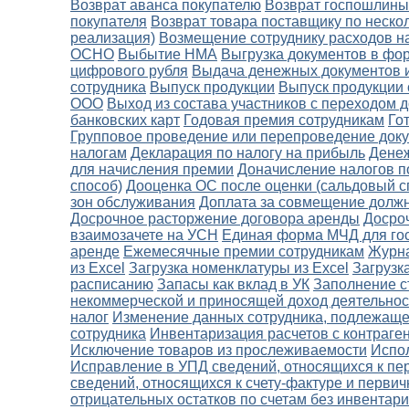
Возврат аванса покупателю
Возврат госпошлины
покупателя
Возврат товара поставщику по неско
реализация)
Возмещение сотруднику расходов н
ОСНО
Выбытие НМА
Выгрузка документов в фо
цифрового рубля
Выдача денежных документов и
сотрудника
Выпуск продукции
Выпуск продукции 
ООО
Выход из состава участников с переходом д
банковских карт
Годовая премия сотрудникам
Го
Групповое проведение или перепроведение док
налогам
Декларация по налогу на прибыль
Денеж
для начисления премии
Доначисление налогов п
способ)
Дооценка ОС после оценки (сальдовый с
зон обслуживания
Доплата за совмещение должн
Досрочное расторжение договора аренды
Досро
взаимозачете на УСН
Единая форма МЧД для го
аренде
Ежемесячные премии сотрудникам
Журн
из Excel
Загрузка номенклатуры из Excel
Загрузк
расписанию
Запасы как вклад в УК
Заполнение с
некоммерческой и приносящей доход деятельнос
налог
Изменение данных сотрудника, подлежаще
сотрудника
Инвентаризация расчетов с контраге
Исключение товаров из прослеживаемости
Испо
Исправление в УПД сведений, относящихся к пе
сведений, относящихся к счету-фактуре и перви
отрицательных остатков по счетам без инвентар