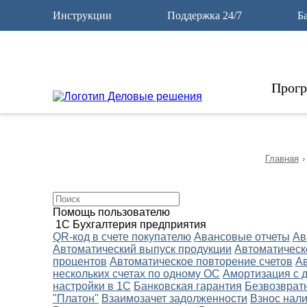
12
Инструкции
Поддержка 24/7
Б
Прог
Главная
›
Помощь пользователю
1С Бухгалтерия предприятия
QR-код в счете покупателю
Авансовые отчеты
Ав
Автоматический выпуск продукции
Автоматическ
процентов
Автоматическое повторение счетов
А
нескольких счетах по одному ОС
Амортизация с 
настройки в 1С
Банковская гарантия
Безвозврат
"Платон"
Взаимозачет задолженности
Взнос нали