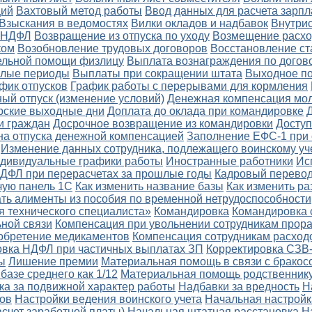
ций
Вахтовый метод работы
Ввод данных для расчета зарп
Взыскания в ведомостях
Вилки окладов и надбавок
Внутри
о НДФЛ
Возвращение из отпуска по уходу
Возмещение расхо
ком
Возобновление трудовых договоров
Восстановление ст
ельной помощи физлицу
Выплата вознаграждения по догов
шлые периоды
Выплаты при сокращении штата
Выходное п
фик отпусков
График работы с перерывами для кормления
ый отпуск (изменение условий)
Денежная компенсация мо
рские выходные дни
Доплата до оклада при командировке
и граждан
Досрочное возвращение из командировки
Доступ
а отпуска денежной компенсацией
Заполнение ЕФС-1 при 
Изменение данных сотрудника, подлежащего воинскому уч
дивидуальные графики работы
Иностранные работники
Ис
ДФЛ при перерасчетах за прошлые годы
Кадровый перево
чую панель 1С
Как изменить название базы
Как изменить ра
ать алименты из пособия по временной нетрудоспособности
я технического специалиста»
Командировка
Командировка 
ной связи
Компенсация при увольнении сотрудникам прор
обретение медикаментов
Компенсация сотрудникам расход
овка НДФЛ при частичных выплатах ЗП
Корректировка СЗВ
ы
Лишение премии
Материальная помощь в связи с бракос
базе среднего как 1/12
Материальная помощь родственнику
ка за подвижной характер работы
Надбавки за вредность
Н
тов
Настройки ведения воинского учета
Начальная настройк
асчет заработной платы)
Начальная штатная расстановка
Н