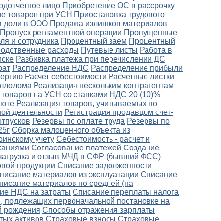
одотчетное лицо
Приобретение ОС в рассрочку
е товаров при УСН
Приостановка трудового
 доли в ООО
Продажа излишков материалов
Пропуск регламентной операции
Пропущенные
ля и сотрудника
Процентный заем
Процентный
одственные расходы
Путевые листы
Работа в
иске
Разбивка платежа при перечислении ДС
рат
Распределение НДС
Распределение прибыли
нергию
Расчет себестоимости
Расчетные листки
аллолома
Реализация нескольким контрагентам
 товаров на УСН со ставками НДС 20 (10)%
люте
Реализация товаров, учитываемых по
ной деятельности
Регистрация продавцом счет-
отпусков
Резервы по оплате труда
Резервы по
25г
Сборка малоценного объекта из
оинскому учету
Себестоимость - расчет и
ржаниями
Согласование платежей
Создание
загрузка и отзыв МЧД в СФР (бывший ФСС)
овой продукции
Списание задолженности
писание материалов из эксплуатации
Списание
писание материалов по средней (на
ие НДС на затраты
Списание переплаты налога
, подлежащих первоначальной постановке на
й рождения
Способы отражения зарплаты
тых активов
Страховые взносы
Страховые