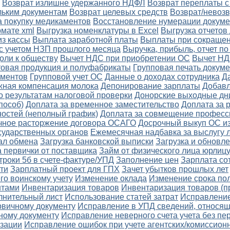
Возврат излишне удержанного НДФЛ
Возврат переплаты с
льким документам
Возврат целевых средств
Возврат/невозв
а покупку медикаментов
Восстановление нумерации докуме
рмате xml
Выгрузка номенклатуры в Excel
Выгрузка отчетов
з кассы
Выплата заработной платы
Выплаты при сокращен
с учетом НЗП прошлого месяца
Выручка, прибыль, отчет п
оли к обществу
Вычет НДС при приобретении ОС
Вычет НД
товая продукция и полуфабрикаты
Групповая печать докум
ументов
Групповой учет ОС
Данные о доходах сотрудника
Д
ная компенсация молока
Депонирование зарплаты
Добав
о результатам налоговой проверки
Донорские выходные дн
пособ)
Доплата за временное заместительство
Доплата за 
остей (неполный график)
Доплата за совмещение професс
чное расторжение договора ОСАГО
Досрочный выкуп ОС из
сударственных органов
Ежемесячная надбавка за выслугу 
ал обмена
Загрузка банковской выписки
Загрузка и обновл
а первички от поставщика
Займ от физического лица юрлиц
троки 5б в счете-фактуре/УПД
Заполнение цен
Зарплата со
ти
Зарплатный проект для ГПХ
Зачет убытков прошлых лет
го воинскому учету
Изменение оклада
Изменение срока по
нтами
Инвентаризация товаров
Инвентаризация товаров (п
лнительный лист
Использование статей затрат
Исправление
рвичному документу
Исправление в УПД сведений, относящи
чному документу
Исправление неверного счета учета без п
изации
Исправление ошибок при учете агентских/комиссион