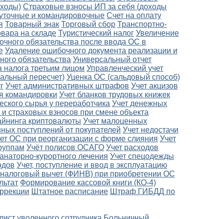
оходы)
Страховые взносы ИП за себя (доходы
уточные и командировочные
Счет на оплату
я
Товарный знак
Торговый сбор
Транспортно-
овара на складе
Туристический налог
Увеличение
очного обязательства после ввода ОС в
е
Удаление ошибочного документа реализации и
ного обязательства
Универсальный отчет
а налога третьим лицом
Управленческий учет
альный пересчет)
Уценка ОС (сальдовый способ)
г
Учет административных штрафов
Учет акцизов
ля командировки
Учет бланков трудовых книжек
еского сырья у переработчика
Учет денежных
 и страховых взносов при смене объекта
айнинга криптовалюты
Учет малоценных
ных поступлений от покупателей
Учет недостачи
ет ОС при реорганизации с форме слияния
Учет
руппам
Учёт полисов ОСАГО
Учет расходов
санаторно-курортного лечения
Учет спецодежды
одов
Учет, поступление и ввод в эксплуатацию
налоговый вычет (ФИНВ) при приобретении ОС
льтат
Формирование кассовой книги (КО-4)
оррекции
Штатное расписание
Штраф ГИБДД по
лист уволенного сотрудника
Больничный