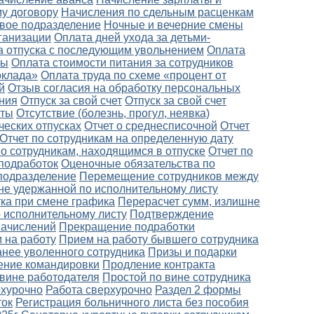
у договору
Начисления по сдельным расценкам
вое подразделение
Ночные и вечерние смены
ганизации
Оплата дней ухода за детьми-
а отпуска с последующим увольнением
Оплата
ты
Оплата стоимости питания за сотрудников
оклада»
Оплата труда по схеме «процент от
й
Отзыв согласия на обработку персональных
ния
Отпуск за свой счет
Отпуск за свой счет
оты
Отсутствие (болезнь, прогул, неявка)
ческих отпусках
Отчет о среднесписочной
Отчет
Отчет по сотрудникам на определенную дату
по сотрудникам, находящимся в отпуске
Отчет по
подработок
Оценочные обязательства по
подразделение
Перемещение сотрудников между
не удержанной по исполнительному листу
ка при смене графика
Перерасчет сумм, излишне
 исполнительному листу
Подтверждение
начислений
Прекращение подработки
 на работу
Прием на работу бывшего сотрудника
анее уволенного сотрудника
Призы и подарки
ение командировки
Продление контракта
 вине работодателя
Простой по вине сотрудника
рхурочно
Работа сверхурочно
Раздел 2 формы
ток
Регистрация больничного листа без пособия