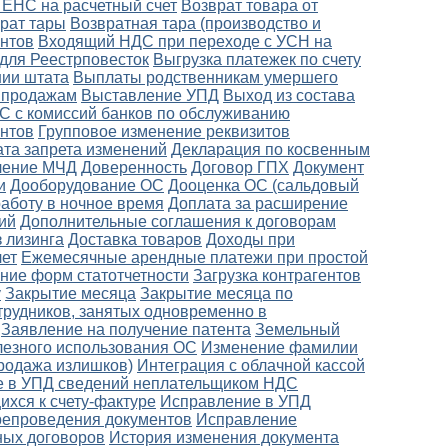
 ЕНС на расчетный счет
Возврат товара от
рат тары
Возвратная тара (производство и
нтов
Входящий НДС при переходе с УСН на
 для Реестрповесток
Выгрузка платежек по счету
ии штата
Выплаты родственникам умершего
о продажам
Выставление УПД
Выход из состава
С с комиссий банков по обслуживанию
ентов
Групповое изменение реквизитов
ата запрета изменений
Декларация по косвенным
ление МЧД
Доверенность
Договор ГПХ
Документ
и
Дооборудование ОС
Дооценка ОС (сальдовый
работу в ночное время
Доплата за расширение
ий
Дополнительные соглашения к договорам
 лизинга
Доставка товаров
Доходы при
лет
Ежемесячные арендные платежи при простой
ение форм статотчетности
Загрузка контрагентов
у
Закрытие месяца
Закрытие месяца по
трудников, занятых одновременно в
Заявление на получение патента
Земельный
лезного использования ОС
Изменение фамилии
родажа излишков)
Интеграция с облачной кассой
 в УПД сведений неплательщиком НДС
хся к счету-фактуре
Исправление в УПД
ерепроведения документов
Исправление
ных договоров
История изменения документа