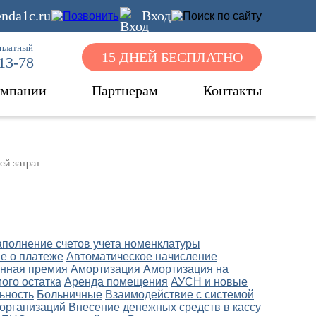
nda1c.ru
Вход
сплатный
15 ДНЕЙ БЕСПЛАТНО
-13-78
омпании
Партнерам
Контакты
ей затрат
аполнение счетов учета номенклатуры
е о платеже
Автоматическое начисление
нная премия
Амортизация
Амортизация на
ого остатка
Аренда помещения
АУСН и новые
ьность
Больничные
Взаимодействие с системой
 организаций
Внесение денежных средств в кассу