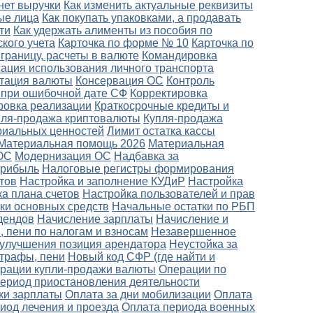
 нет выручки
Как изменить актуальные реквизиты
ые лица
Как покупать упаковками, а продавать
ти
Как удержать алименты из пособия по
кого учета
Карточка по форме № 10
Карточка по
границу, расчеты в валюте
Командировка
ация использования личного транспорта
тация валюты
Консервация ОС
Контроль
 при ошибочной дате СФ
Корректировка
ровка реализации
Краткосрочные кредиты и
пля-продажа криптовалюты
Купля-продажа
риальных ценностей
Лимит остатка кассы
Материальная помощь 2026
Материальная
ОС
Модернизация ОС
Надбавка за
прибыль
Налоговые регистры формирования
тов
Настройка и заполнение КУДиР
Настройка
а плана счетов
Настройка пользователей и прав
ки основных средств
Начальные остатки по РБП
дендов
Начисление зарплаты
Начисление и
 пени по налогам и взносам
Незавершенное
улучшения позиция арендатора
Неустойка за
штрафы, пени
Новый код СФР (где найти и
рации купли-продажи валюты
Операции по
период приостановления деятельности
ки зарплаты
Оплата за дни мобилизации
Оплата
риод лечения и проезда
Оплата периода военных