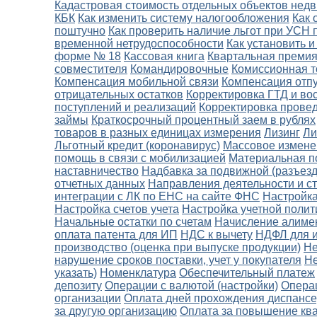
Кадастровая стоимость отдельных объектов нед
КБК
Как изменить систему налогообложения
Как 
поштучно
Как проверить наличие льгот при УСН 
временной нетрудоспособности
Как установить 
форме № 18
Кассовая книга
Квартальная премия
совместителя
Командировочные
Комиссионная т
Компенсация мобильной связи
Компенсация отп
отрицательных остатков
Корректировка ГТД и в
поступлений и реализаций
Корректировка провед
займы
Краткосрочный процентный заем в рублях
товаров в разных единицах измерения
Лизинг
Ли
Льготный кредит (коронавирус)
Массовое измене
помощь в связи с мобилизацией
Материальная п
наставничество
Надбавка за подвижной (разъезд
отчетных данных
Направления деятельности и ст
интеграции с ЛК по ЕНС на сайте ФНС
Настройка
Настройка счетов учета
Настройка учетной полит
Начальные остатки по счетам
Начисление алиме
оплата патента для ИП
НДС к вычету
НДФЛ для и
производство (оценка при выпуске продукции)
Не
нарушение сроков поставки, учет у покупателя
Не
указать)
Номенклатура
Обеспечительный платеж
депозиту
Операции с валютой (настройки)
Опера
организации
Оплата дней прохождения диспанс
за другую организацию
Оплата за повышение кв