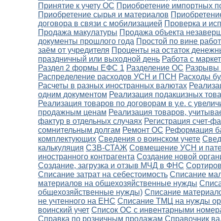
Принятие к учету ОС
Приобретение импортных п
Приобретение сырья и материалов
Приобретение
договора в связи с мобилизацией
Проверка и ис
Продажа макулатуры
Продажа объекта незаверш
документы прошлого года
Простой по вине рабо
заём от учредителя
Проценты на остаток денежн
праздничный или выходной день
Работа с марке
Раздел 2 формы ЕФС 1
Разделение ОС
Разрывы 
Распределение расходов УСН и ПСН
Расходы б
Расчеты в разных иностранных валютах
Реализа
одним документом
Реализация подакцизных тов
Реализация товаров по договорам в у.е. с увел
продажным ценам
Реализация товаров, учитыва
фактур в отдельных случаях
Регистрация счет-фа
сомнительным долгам
Ремонт ОС
Реформация б
комплектующих
Сведения о воинском учете
Свед
калькуляция
СЗВ-СТАЖ
Совмещение УСН и пат
иностранного контрагента
Создание новой орган
Создание, загрузка и отзыв МЧД в ФНС
Сортиров
Списание затрат на себестоимость
Списание ма
материалов на общехозяйственные нужды
Списа
общехозяйственные нужды)
Списание материало
не учтенного на ЕНС
Списание ТМЦ на нужды ор
воинский учет
Список ОС с инвентарными номер
Справка по розничным продажам
Справочник в