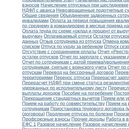
взносов
Начисление отпускных при шестидневке
НДФЛ с аванса
Невозвращенные подотчетные с
Общие сведения
Объединение задвоенных сотр
инвалидами
Оплата за период повышения квал
по среднему в командировке в месяце приема на
Оплата труда по схеме «оклад и процент от выру
выручки»
Оплачиваемый отпуск
Остатки отпуско
данных
Отзыв сотрудника из отпуска
Отмена ком
списком
Отпуск по уходу за ребенком
Отпуск сез
Отсутствие с сохранением оплаты
Отчет «Реестр
остатки отпусков
Отчет по зарплате с указанием
Отчет по сотрудникам с датой приема/увольнени
сотрудникам, снятым с воинского учета
Отчет по 
отпускам
Перевод на бессрочный договор
Перево
территориями
Перенос отпуска
Перерасчет зарп
Перерасчет НДФЛ при смене статуса резидент/н
удержанных по исполнительному листу
Перечисл
выплаты доходов
Пособие на погребение
Постоя
Прекращение стандартных вычетов
Прием или у
Прием на работу по совместительству
Прием на 
сотрудникам
Приостановка трудового договора (
(договора)
Продление отпуска по болезни
Произ
Профсоюзные взносы
Прочие доходы
Работа в 
ЕФС 1
Разовое начисление
Разовое начисление