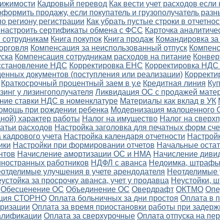
вижимости
Кадровый перевод
Как вести учет расходов если
оформить продажу, если покупатель и грузополучатель разн
по региону регистрации
Как убрать пустые строки в отчетнос
и настроить сертификаты обмена с ФСС
Карточка аналитичес
 сотрудникам
Книга покупок
Книга продаж
Командировка за 
орговля
Компенсация за неиспользованный отпуск
Компенс
уска
Компенсация сотрудникам расходов на питание
Конвер
осстановление НДС
Корректировка ЕНС
Корректировка НДС
енных документов (поступления или реализации)
Корректи
Краткосрочный процентный заем в у.е
Кредитная линия
Ку
зинг у лизингополучателя
Ликвидация ОС с продажей мате
ние ставки НДС в номенклатуре
Материалы как вклад в УК
омощь при рождении ребенка
Модернизация малоценного 
ной) характер работы
Налог на имущество
Налог на сверх
атьи расходов
Настройка заголовка для печатных форм сче
 кадрового учета
Настройка календаря отчетности
Настройк
ики
Настройки при формировании отчетов
Начальные остат
нтов
Начисление амортизации ОС и НМА
Начисление диви
ностранных работников
НДФЛ с аванса
Недоимка, штрафы,
отделимые улучшения в учете арендодателя
Неотделимые 
устойка за просрочку аванса, учет у продавца
Неустойки, 
Обесценение ОС
Объединение ОС
Овердрафт
ОКТМО
Опе
ция СТОРНО
Оплата больничных за дни простоя
Оплата в 
еризации
Оплата за время приостановки работы при задерж
алификации
Оплата за сверхурочные
Оплата отпуска на пе