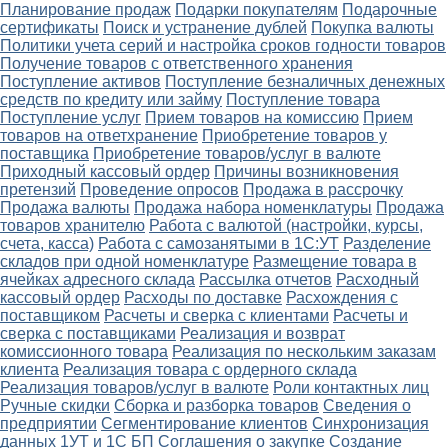
Планирование продаж
Подарки покупателям
Подарочные
сертификаты
Поиск и устранение дублей
Покупка валюты
Политики учета серий и настройка сроков годности товаров
Получение товаров с ответственного хранения
Поступление активов
Поступление безналичных денежных
средств по кредиту или займу
Поступление товара
Поступление услуг
Прием товаров на комиссию
Прием
товаров на ответхранение
Приобретение товаров у
поставщика
Приобретение товаров/услуг в валюте
Приходный кассовый ордер
Причины возникновения
претензий
Проведение опросов
Продажа в рассрочку
Продажа валюты
Продажа набора номенклатуры
Продажа
товаров хранителю
Работа с валютой (настройки, курсы,
счета, касса)
Работа с самозанятыми в 1С:УТ
Разделение
складов при одной номенклатуре
Размещение товара в
ячейках адресного склада
Рассылка отчетов
Расходный
кассовый ордер
Расходы по доставке
Расхождения с
поставщиком
Расчеты и сверка с клиентами
Расчеты и
сверка с поставщиками
Реализация и возврат
комиссионного товара
Реализация по нескольким заказам
клиента
Реализация товара с ордерного склада
Реализация товаров/услуг в валюте
Роли контактных лиц
Ручные скидки
Сборка и разборка товаров
Сведения о
предприятии
Сегментирование клиентов
Синхронизация
данных 1УТ и 1С БП
Соглашения о закупке
Создание