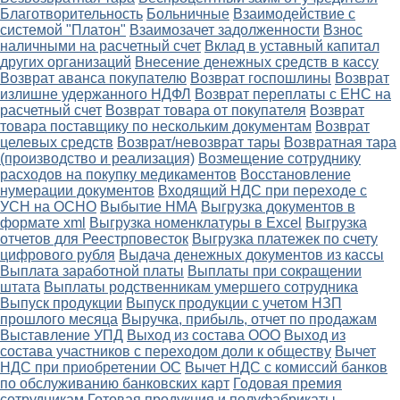
Благотворительность
Больничные
Взаимодействие с
системой "Платон"
Взаимозачет задолженности
Взнос
наличными на расчетный счет
Вклад в уставный капитал
других организаций
Внесение денежных средств в кассу
Возврат аванса покупателю
Возврат госпошлины
Возврат
излишне удержанного НДФЛ
Возврат переплаты с ЕНС на
расчетный счет
Возврат товара от покупателя
Возврат
товара поставщику по нескольким документам
Возврат
целевых средств
Возврат/невозврат тары
Возвратная тара
(производство и реализация)
Возмещение сотруднику
расходов на покупку медикаментов
Восстановление
нумерации документов
Входящий НДС при переходе с
УСН на ОСНО
Выбытие НМА
Выгрузка документов в
формате xml
Выгрузка номенклатуры в Excel
Выгрузка
отчетов для Реестрповесток
Выгрузка платежек по счету
цифрового рубля
Выдача денежных документов из кассы
Выплата заработной платы
Выплаты при сокращении
штата
Выплаты родственникам умершего сотрудника
Выпуск продукции
Выпуск продукции с учетом НЗП
прошлого месяца
Выручка, прибыль, отчет по продажам
Выставление УПД
Выход из состава ООО
Выход из
состава участников с переходом доли к обществу
Вычет
НДС при приобретении ОС
Вычет НДС с комиссий банков
по обслуживанию банковских карт
Годовая премия
сотрудникам
Готовая продукция и полуфабрикаты