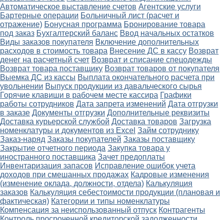
Автоматическое выставление счетов
Агентские услуги
Бартерные операции
Больничный лист (расчет и
отражение)
Бонусная программа
Бронирование товара
под заказ
Бухгалтерский баланс
Ввод начальных остатков
Виды заказов покупателя
Включение дополнительных
расходов в стоимость товара
Внесение ДС в кассу
Возврат
денег на расчетный счет
Возврат и списание спецодежды
Возврат товара поставщику
Возврат товаров от покупателя
Выемка ДС из кассы
Выплата окончательного расчета при
увольнении
Выпуск продукции из давальческого сырья
Горячие клавиши в рабочем месте кассира
Графики
работы сотрудников
Дата запрета изменений
Дата отгрузки
в заказе
Документы отгрузки
Дополнительные реквизиты
Доставка курьерской службой
Доставка товаров
Загрузка
номенклатуры и документов из Excel
Займ сотруднику
Заказ-наряд
Заказы покупателей
Заказы поставщику
Закрытие отчетного периода
Закупка товара у
иностранного поставщика
Зачет предоплаты
Инвентаризация запасов
Исправление ошибок учета
доходов при смешанных продажах
Кадровые изменения
(изменение оклада, должности, отдела)
Калькуляция
заказов
Калькуляция себестоимости продукции (плановая и
фактическая)
Категории и типы номенклатуры
Компенсация за неиспользованный отпуск
Контрагенты
Контроль просроченной кредиторской задолженности