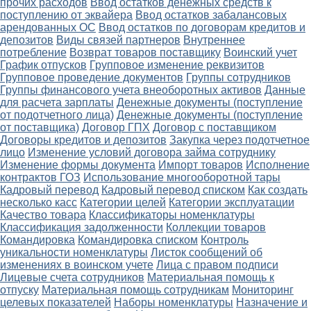
прочих расходов
Ввод остатков денежных средств к
поступлению от эквайера
Ввод остатков забалансовых
арендованных ОС
Ввод остатков по договорам кредитов и
депозитов
Виды связей партнеров
Внутреннее
потребление
Возврат товаров поставщику
Воинский учет
График отпусков
Групповое изменение реквизитов
Групповое проведение документов
Группы сотрудников
Группы финансового учета внеоборотных активов
Данные
для расчета зарплаты
Денежные документы (поступление
от подотчетного лица)
Денежные документы (поступление
от поставщика)
Договор ГПХ
Договор с поставщиком
Договоры кредитов и депозитов
Закупка через подотчетное
лицо
Изменение условий договора займа сотруднику
Изменение формы документа
Импорт товаров
Исполнение
контрактов ГОЗ
Использование многооборотной тары
Кадровый перевод
Кадровый перевод списком
Как создать
несколько касс
Категории целей
Категории эксплуатации
Качество товара
Классификаторы номенклатуры
Классификация задолженности
Коллекции товаров
Командировка
Командировка списком
Контроль
уникальности номенклатуры
Листок сообщений об
изменениях в воинском учете
Лица с правом подписи
Лицевые счета сотрудников
Материальная помощь к
отпуску
Материальная помощь сотрудникам
Мониторинг
целевых показателей
Наборы номенклатуры
Назначение и