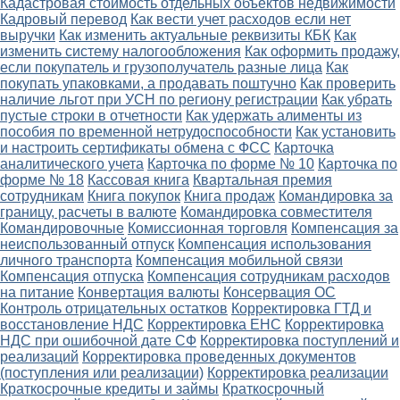
Кадастровая стоимость отдельных объектов недвижимости
Кадровый перевод
Как вести учет расходов если нет
выручки
Как изменить актуальные реквизиты КБК
Как
изменить систему налогообложения
Как оформить продажу,
если покупатель и грузополучатель разные лица
Как
покупать упаковками, а продавать поштучно
Как проверить
наличие льгот при УСН по региону регистрации
Как убрать
пустые строки в отчетности
Как удержать алименты из
пособия по временной нетрудоспособности
Как установить
и настроить сертификаты обмена с ФСС
Карточка
аналитического учета
Карточка по форме № 10
Карточка по
форме № 18
Кассовая книга
Квартальная премия
сотрудникам
Книга покупок
Книга продаж
Командировка за
границу, расчеты в валюте
Командировка совместителя
Командировочные
Комиссионная торговля
Компенсация за
неиспользованный отпуск
Компенсация использования
личного транспорта
Компенсация мобильной связи
Компенсация отпуска
Компенсация сотрудникам расходов
на питание
Конвертация валюты
Консервация ОС
Контроль отрицательных остатков
Корректировка ГТД и
восстановление НДС
Корректировка ЕНС
Корректировка
НДС при ошибочной дате СФ
Корректировка поступлений и
реализаций
Корректировка проведенных документов
(поступления или реализации)
Корректировка реализации
Краткосрочные кредиты и займы
Краткосрочный