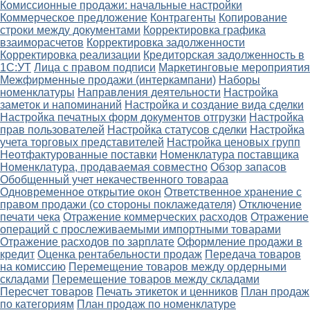
Комиссионные продажи: начальные настройки
Коммерческое предложение
Контрагенты
Копирование
строки между документами
Корректировка графика
взаиморасчетов
Корректировка задолженности
Корректировка реализации
Кредиторская задолженность в
1С:УТ
Лица с правом подписи
Маркетинговые мероприятия
Межфирменные продажи (интеркампани)
Наборы
номенклатуры
Направления деятельности
Настройка
заметок и напоминаний
Настройка и создание вида сделки
Настройка печатных форм документов отгрузки
Настройка
прав пользователей
Настройка статусов сделки
Настройка
учета торговых представителей
Настройка ценовых групп
Неотфактурованные поставки
Номенклатура поставщика
Номенклатура, продаваемая совместно
Обзор запасов
Обобщенный учет некачественного товараа
Одновременное открытие окон
Ответственное хранение с
правом продажи (со стороны поклажедателя)
Отключение
печати чека
Отражение коммерческих расходов
Отражение
операций с прослеживаемыми импортными товарами
Отражение расходов по зарплате
Оформление продажи в
кредит
Оценка рентабельности продаж
Передача товаров
на комиссию
Перемещение товаров между ордерными
складами
Перемещение товаров между складами
Пересчет товаров
Печать этикеток и ценников
План продаж
по категориям
План продаж по номенклатуре