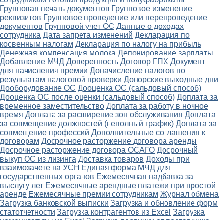
Групповая печать документов
Групповое изменение
реквизитов
Групповое проведение или перепроведение
документов
Групповой учет ОС
Данные о доходах
сотрудника
Дата запрета изменений
Декларация по
косвенным налогам
Декларация по налогу на прибыль
Денежная компенсация молока
Депонирование зарплаты
Добавление МЧД
Доверенность
Договор ГПХ
Документ
для начисления премии
Доначисление налогов по
результатам налоговой проверки
Донорские выходные дни
Дооборудование ОС
Дооценка ОС (сальдовый способ)
Дооценка ОС после оценки (сальдовый способ)
Доплата за
временное заместительство
Доплата за работу в ночное
время
Доплата за расширение зон обслуживания
Доплата
за совмещение должностей (неполный график)
Доплата за
совмещение профессий
Дополнительные соглашения к
договорам
Досрочное расторжение договора аренды
Досрочное расторжение договора ОСАГО
Досрочный
выкуп ОС из лизинга
Доставка товаров
Доходы при
взаимозачете на УСН
Единая форма МЧД для
государственных органов
Ежемесячная надбавка за
выслугу лет
Ежемесячные арендные платежи при простой
аренде
Ежемесячные премии сотрудникам
Журнал обмена
Загрузка банковской выписки
Загрузка и обновление форм
статотчетности
Загрузка контрагентов из Excel
Загрузка