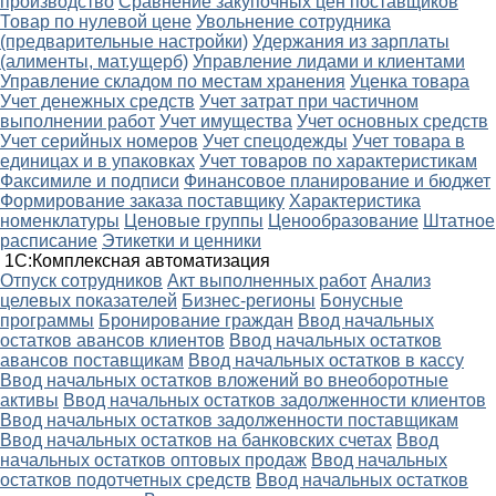
производство
Сравнение закупочных цен поставщиков
Товар по нулевой цене
Увольнение сотрудника
(предварительные настройки)
Удержания из зарплаты
(алименты, мат.ущерб)
Управление лидами и клиентами
Управление складом по местам хранения
Уценка товара
Учет денежных средств
Учет затрат при частичном
выполнении работ
Учет имущества
Учет основных средств
Учет серийных номеров
Учет спецодежды
Учет товара в
единицах и в упаковках
Учет товаров по характеристикам
Факсимиле и подписи
Финансовое планирование и бюджет
Формирование заказа поставщику
Характеристика
номенклатуры
Ценовые группы
Ценообразование
Штатное
расписание
Этикетки и ценники
1С:Комплексная автоматизация
Oтпуск сотрудников
Акт выполненных работ
Анализ
целевых показателей
Бизнес-регионы
Бонусные
программы
Бронирование граждан
Ввод начальных
остатков авансов клиентов
Ввод начальных остатков
авансов поставщикам
Ввод начальных остатков в кассу
Ввод начальных остатков вложений во внеоборотные
активы
Ввод начальных остатков задолженности клиентов
Ввод начальных остатков задолженности поставщикам
Ввод начальных остатков на банковских счетах
Ввод
начальных остатков оптовых продаж
Ввод начальных
остатков подотчетных средств
Ввод начальных остатков