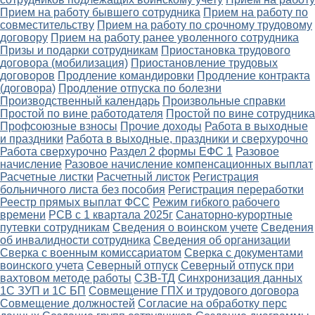
Прием на работу бывшего сотрудника
Прием на работу по
совместительству
Прием на работу по срочному трудовому
договору
Прием на работу ранее уволенного сотрудника
Призы и подарки сотрудникам
Приостановка трудового
договора (мобилизация)
Приостановление трудовых
договоров
Продление командировки
Продление контракта
(договора)
Продление отпуска по болезни
Производственный календарь
Произвольные справки
Простой по вине работодателя
Простой по вине сотрудника
Профсоюзные взносы
Прочие доходы
Работа в выходные
и праздники
Работа в выходные, праздники и сверхурочно
Работа сверхурочно
Раздел 2 формы ЕФС 1
Разовое
начисление
Разовое начисление компенсационных выплат
Расчетные листки
Расчетный листок
Регистрация
больничного листа без пособия
Регистрация переработки
Реестр прямых выплат ФСС
Режим гибкого рабочего
времени
РСВ с 1 квартала 2025г
Санаторно-курортные
путевки сотрудникам
Сведения о воинском учете
Сведения
об инвалидности сотрудника
Сведения об организации
Сверка с военным комиссариатом
Сверка с документами
воинского учета
Северный отпуск
Северный отпуск при
вахтовом методе работы
СЗВ-ТД
Синхронизация данных
1С ЗУП и 1С БП
Совмещение ГПХ и трудового договора
Совмещение должностей
Согласие на обработку перс