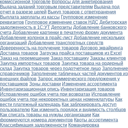
комиссионной торговле
Вопросы для анкетирования
Выдача заданий торговым представителям
Выдача под
отчет в разрезе целей
Выкуп товаров с ответхранения
Выплата зарплаты из кассы
Групповое изменение
реквизитов
Групповое изменение ставок НДС
Дебиторская
задолженность в 1С:УТ
Депозиты
Добавление банковского
счета
Добавление картинки в печатную форму документа
Добавление колонок в прайс-лист
Добавление нескольких
организаций
Добавление транспортных средств
Доверенность на получение товаров
Договор эквайринга
Доставка товаров
Загрузка прайса поставщиков из Excel
Заказ на перемещение
Заказ поставщику
Заказы клиентов
Закупка импортных товаров
Закупка товара на ордерный
склад
Закупка товаров через подотчетное лицо
Заполнение
справочников
Заполнение табличных частей документов из
внешних файлов
Запрос коммерческого предложения у
поставщиков
Зоны доставки
Изменение ассортимента
Инвентаризационная опись
Инвентаризация товаров
Исправление ошибок учета при возвратах
Исправление
ошибок учета при некорректных ценах номенклатуры
Как
вести платежный календарь
Как заблокировать доступ
пользователю
Как изменить порядок и видимость столбцов
Как списать товары на нужды организации
Как
формируются номера документов
Квоты ассортимента
Классификация задолженности
Командировка