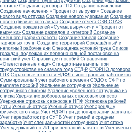
данных
Создание групп сотрудников
Создание диаграммы
в отчете
Создание договора ГПХ
Создание начисления
Создание начисления «Процент от выручки»
Создание
нового вида отпуска
Создание нового удержания
Создание
нового физического лицаа
Создание отчета СЗВ-СТАЖ
Создание показателей «Сумма выручки» и «Процент от
выручки»
Создание разрядов и категорий
Создание
сменного графика работы
Создание табеля
Создание
тарифных групп
Создание территорий
Сокращённый и
неполный рабочие дни
Спецоценка условий труда
Список
граждан, подлежащих первоначальной постановке на
воинский учет
Справки для пособий
Справочник
«Ответственные лица»
Стандартные вычеты при
трудоустройстве не сначала года
СТД-Р
СТОРНО договора
ГПХ
Страховые взносы и НДФЛ с иностранных работников
Суммированный учет рабочего времени
СЭДО с СФР по
выплате пособий
Увольнение сотрудника
Увольнение
сотрудников списком
Удаление уволенного сотрудника из
списка
Удержание добровольных страховых взносов
Удержание страховых взносов в НПФ
Установка рабочей
даты
Учебный отпуск
Учебный отпуск
Учет аренды у
физического лица
Учет НДФЛ при депонировании зарплаты
Учет переработок при СУРВ
Учет премий в среднем
заработке
Учет специальностей сотрудников
Учет стажа
Учет удержаний по ИЛ при неполной занятости
Учет ученых