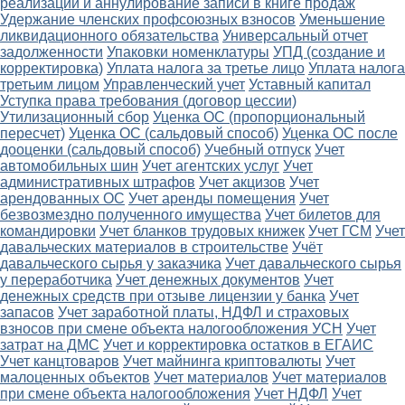
реализации и аннулирование записи в книге продаж
Удержание членских профсоюзных взносов
Уменьшение
ликвидационного обязательства
Универсальный отчет
задолженности
Упаковки номенклатуры
УПД (создание и
корректировка)
Уплата налога за третье лицо
Уплата налога
третьим лицом
Управленческий учет
Уставный капитал
Уступка права требования (договор цессии)
Утилизационный сбор
Уценка ОС (пропорциональный
пересчет)
Уценка ОС (сальдовый способ)
Уценка ОС после
дооценки (сальдовый способ)
Учебный отпуск
Учет
автомобильных шин
Учет агентских услуг
Учет
административных штрафов
Учет акцизов
Учет
арендованных ОС
Учет аренды помещения
Учет
безвозмездно полученного имущества
Учет билетов для
командировки
Учет бланков трудовых книжек
Учет ГСМ
Учет
давальческих материалов в строительстве
Учёт
давальческого сырья у заказчика
Учет давальческого сырья
у переработчика
Учет денежных документов
Учет
денежных средств при отзыве лицензии у банка
Учет
запасов
Учет заработной платы, НДФЛ и страховых
взносов при смене объекта налогообложения УСН
Учет
затрат на ДМС
Учет и корректировка остатков в ЕГАИС
Учет канцтоваров
Учет майнинга криптовалюты
Учет
малоценных объектов
Учет материалов
Учет материалов
при смене объекта налогообложения
Учет НДФЛ
Учет