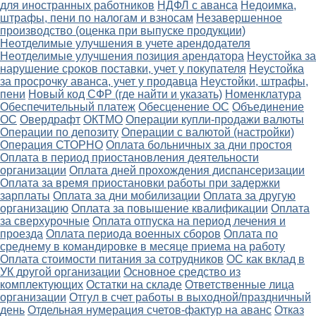
для иностранных работников
НДФЛ с аванса
Недоимка,
штрафы, пени по налогам и взносам
Незавершенное
производство (оценка при выпуске продукции)
Неотделимые улучшения в учете арендодателя
Неотделимые улучшения позиция арендатора
Неустойка за
нарушение сроков поставки, учет у покупателя
Неустойка
за просрочку аванса, учет у продавца
Неустойки, штрафы,
пени
Новый код СФР (где найти и указать)
Номенклатура
Обеспечительный платеж
Обесценение ОС
Объединение
ОС
Овердрафт
ОКТМО
Операции купли-продажи валюты
Операции по депозиту
Операции с валютой (настройки)
Операция СТОРНО
Оплата больничных за дни простоя
Оплата в период приостановления деятельности
организации
Оплата дней прохождения диспансеризации
Оплата за время приостановки работы при задержки
зарплаты
Оплата за дни мобилизации
Оплата за другую
организацию
Оплата за повышение квалификации
Оплата
за сверхурочные
Оплата отпуска на период лечения и
проезда
Оплата периода военных сборов
Оплата по
среднему в командировке в месяце приема на работу
Оплата стоимости питания за сотрудников
ОС как вклад в
УК другой организации
Основное средство из
комплектующих
Остатки на складе
Ответственные лица
организации
Отгул в счет работы в выходной/праздничный
день
Отдельная нумерация счетов-фактур на аванс
Отказ