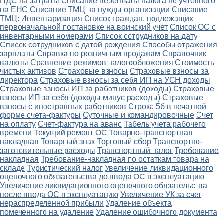
НДС на затраты
Списание переплаты налога не учтенного
на ЕНС
Списание ТМЦ на нужды организации
Списание
ТМЦ: Инвентаризация
Список граждан, подлежащих
первоначальной постановке на воинский учет
Список ОС с
инвентарными номерами
Список сотрудников на дату
Список сотрудников с датой рождения
Способы отражения
зарплаты
Справка по розничным продажам
Справочник
валюты
Сравнение режимов налогообложения
Стоимость
чистых активов
Страховые взносы
Страховые взносы за
директора
Страховые взносы за себя ИП на УСН доходы
Страховые взносы ИП за работников (доходы)
Страховые
взносы ИП за себя (доходы минус расходы)
Страховые
взносы с иностранных работников
Строка 5б в печатной
форме счета-фактуры
Суточные и командировочные
Счет
на оплату
Счет-фактура на аванс
Табель учета рабочего
времени
Текущий ремонт ОС
Товарно-транспортная
накладная
Товарный знак
Торговый сбор
Транспортно-
заготовительные расходы
Транспортный налог
Требование
накладная
Требование-накладная по остаткам товара на
складе
Туристический налог
Увеличение ликвидационного
оценочного обязательства до ввода ОС в эксплуатацию
Увеличение ликвидационного оценочного обязательства
после ввода ОС в эксплуатацию
Увеличение УК за счет
нераспределенной прибыли
Удаление объекта
помеченного на удаление
Удаление ошибочного документа