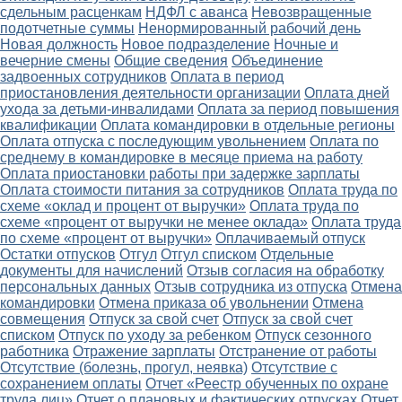
сдельным расценкам
НДФЛ с аванса
Невозвращенные
подотчетные суммы
Ненормированный рабочий день
Новая должность
Новое подразделение
Ночные и
вечерние смены
Общие сведения
Объединение
задвоенных сотрудников
Оплата в период
приостановления деятельности организации
Оплата дней
ухода за детьми-инвалидами
Оплата за период повышения
квалификации
Оплата командировки в отдельные регионы
Оплата отпуска с последующим увольнением
Оплата по
среднему в командировке в месяце приема на работу
Оплата приостановки работы при задержке зарплаты
Оплата стоимости питания за сотрудников
Оплата труда по
схеме «оклад и процент от выручки»
Оплата труда по
схеме «процент от выручки не менее оклада»
Оплата труда
по схеме «процент от выручки»
Оплачиваемый отпуск
Остатки отпусков
Отгул
Отгул списком
Отдельные
документы для начислений
Отзыв согласия на обработку
персональных данных
Отзыв сотрудника из отпуска
Отмена
командировки
Отмена приказа об увольнении
Отмена
совмещения
Отпуск за свой счет
Отпуск за свой счет
списком
Отпуск по уходу за ребенком
Отпуск сезонного
работника
Отражение зарплаты
Отстранение от работы
Отсутствие (болезнь, прогул, неявка)
Отсутствие с
сохранением оплаты
Отчет «Реестр обученных по охране
труда лиц»
Отчет о плановых и фактических отпусках
Отчет