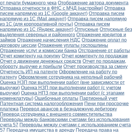
от печати бумажного чека
Отображение автора документа
Отправка отчетности в ФНС с МЧД (настройки)
Отправка
писем напрямую из 1С (Google аккаунт)
Отправка писем
напрямую из 1С (Mail аккаунт)
Отправка писем напрямую
из 1С (для корпоративной почты)
Отправка писем
напрямую из 1С (Яндекс аккаунт)
Отпускные
Отпускные без
выделения северных и районного
Отражение кредитов и
займов
Отражение начисления НДС
Отражение оплат по
договору цессии
Отражение уплаты госпошлины
Отражение услуг и комиссии банка
Отстранение от работы
Отчет комитенту на покупку
Отчет комитенту по продажам
Отчет о движении денежных средств
Отчет по продажам,
обороту, выручке и прибыли
Отчет производства за смену
Отчетность ИП на патенте
Оформление на работу по
патенту
Оформление сотрудника на неполный рабочий
Оценка НЗП при выполнении работ (вне зависимости от
выручки)
Оценка НЗП при выполнении работ (с учетом
выручки)
Оценка НПЗ при выполнении работ (с этапами
номенклатуры)
Ошибочные оплаты
Партионный учет
Патентная система налогообложения
Пени при просрочке
платежа
Перевод авансов в безнадежную дебиторку
Перевод сотрудника с внешнего совместительства
Переводы между банковскими счетами без использования
счета 57
Переводы между счетами с использованием счета
57
Передача имущества в аренду
Передача права на