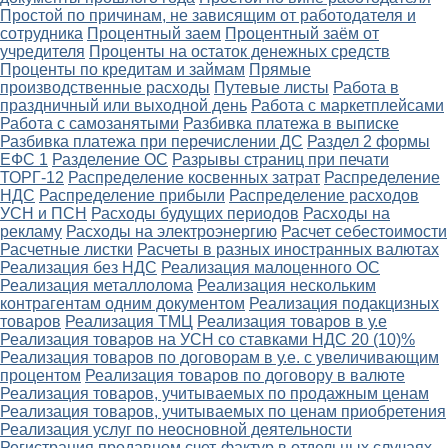
Простой по причинам, не зависящим от работодателя и
сотрудника
Процентный заем
Процентный заём от
учредителя
Проценты на остаток денежных средств
Проценты по кредитам и займам
Прямые
производственные расходы
Путевые листы
Работа в
праздничный или выходной день
Работа с маркетплейсами
Работа с самозанятыми
Разбивка платежа в выписке
Разбивка платежа при перечислении ДС
Раздел 2 формы
ЕФС 1
Разделение ОС
Разрывы страниц при печати
ТОРГ-12
Распределение косвенных затрат
Распределение
НДС
Распределение прибыли
Распределение расходов
УСН и ПСН
Расходы будущих периодов
Расходы на
рекламу
Расходы на электроэнергию
Расчет себестоимости
Расчетные листки
Расчеты в разных иностранных валютах
Реализация без НДС
Реализация малоценного ОС
Реализация металлолома
Реализация нескольким
контрагентам одним документом
Реализация подакцизных
товаров
Реализация ТМЦ
Реализация товаров в у.е
Реализация товаров на УСН со ставками НДС 20 (10)%
Реализация товаров по договорам в у.е. с увеличивающим
процентом
Реализация товаров по договору в валюте
Реализация товаров, учитываемых по продажным ценам
Реализация товаров, учитываемых по ценам приобретения
Реализация услуг по неосновной деятельности
Регистрация продавцом счет-фактур в отдельных случаях