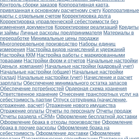
Контроль сборки заказов
Корпоративная карта,
привязанная к основному расчетному счету
Корпоративные
карты с отдельным счетом
Корректировка долга
Корректировка управленческой себестоимости без
изменения документов
Корректировки реализаций
Кредиты
и займы
Личные расходы предпринимателя
Материалы в
переработке
Минимальные цены продажи
Многопередельное производство
Наборы единиц
измерения
Настройка видов начислений и удержаний
Настройка ККМ
Настройка работы с маркированными
товарами
Настройки форм и отчетов
Начальные настройки
(деньги, компания)
Начальные настройки (кадровый учет)
Начальные настройки (общие)
Начальные настройки
(склад)
Начальные настройки (учет)
Начисление и расчет
зарплаты
Обеспечение минимального остатка запасов
Обеспечение потребностей
Ордерная схема хранения
Ответственное хранение
Отнесение транспортных услуг на
себестоимость партии
Отпуск сотрудника (начисление,
отражение, расчет)
Отражение нового имущества
Отражение оплаты
Отчеты по персоналу
Отчеты продаж
Отчеты раздела «CRM»
Оформление бесплатной доставки
Оформление брака в отходы производстве
Оформление
брака в прочие расходы
Оформление брака на
себестоимость
Оформление доставки
Оформление
продажи
Параметрические спецификации
Партионный учет