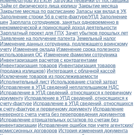
номенклатуры из Excel
Загрузка первички от поставщика
Займ от физического лица юрлицу
Закрытие месяца
Закрытие месяца по расписанию
Запасы как вклад в УК
Заполнение строки 5б в счете-фактуре/УПД
Заполнение
цен
Зарплата сотрудников, занятых одновременно в
некоммерческой и приносящей доход деятельности
Зарплатный проект для ГПХ
Зачет убытков прошлых лет
Заявление на получение патента
Земельный налог
Изменение данных сотрудника, подлежащего воинскому
учету
Изменение оклада
Изменение срока полезного
использования ОС
Изменение фамилии сотрудника
Инвентаризация расчетов с контрагентами
Инвентаризация товаров
Инвентаризация товаров
(продажа излишков)
Интеграция с облачной кассой
Исключение товаров из прослеживаемости
Исполнительный лист
Использование статей затрат
Исправление в УПД сведений неплательщиком НДС
Исправление в УПД сведений, относящихся к первичному
документу
Исправление в УПД сведений, относящихся к
счету-фактуре
Исправление в УПД сведений, относящихся
к счету-фактуре и первичному документу
Исправление
неверного счета учета без перепроведения документов
Исправление отрицательных остатков по счетам без
инвентаризации
Исправление ошибок при учете агентских/
комиссионных договоров
История изменения документа