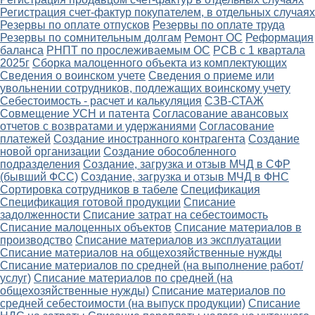
Регистрация счет-фактур покупателем, в отдельных случаях
Резервы по оплате отпусков
Резервы по оплате труда
Резервы по сомнительным долгам
Ремонт ОС
Реформация
баланса
РНПТ по прослеживаемым ОС
РСВ с 1 квартала
2025г
Сборка малоценного объекта из комплектующих
Сведения о воинском учете
Сведения о приеме или
увольнении сотрудников, подлежащих воинскому учету
Себестоимость - расчет и калькуляция
СЗВ-СТАЖ
Совмещение УСН и патента
Согласование авансовых
отчетов с возвратами и удержаниями
Согласование
платежей
Создание иностранного контрагента
Создание
новой организации
Создание обособленного
подразделения
Создание, загрузка и отзыв МЧД в СФР
(бывший ФСС)
Создание, загрузка и отзыв МЧД в ФНС
Сортировка сотрудников в табеле
Спецификация
Спецификация готовой продукции
Списание
задолженности
Списание затрат на себестоимость
Списание малоценных объектов
Списание материалов в
производство
Списание материалов из эксплуатации
Списание материалов на общехозяйственные нужды
Списание материалов по средней (на выполнение работ/
услуг)
Списание материалов по средней (на
общехозяйственные нужды)
Списание материалов по
средней себестоимости (на выпуск продукции)
Списание