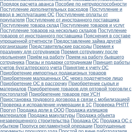
Порядок расчета аванса
Пособие по нетрудоспособности
Поступление дополнительных расходов
Поступление и
ввод в эксплуатацию ОС
Поступление оплаты от
покупателя
Поступление от иностранного поставщика
Поступление товара склад
Поступление товаров и услуг
Поступление товаров на несколько складов
Поступление
товаров от иностранного поставщика
Пояснения в составе
упрощенной отчетности
Предоставление займа другой
организации
Представительские расходы
Премия к
празднику для сотрудников
Премия сотруднику после
увольнения
Приём на работу
Прием на работу бывшего
сотрудника
Призы и подарки сотрудникам
Принцип работы
счетов бухгалтерского учета
Принятие к учету ОС
Приобретение импортных подакцизных товаров
Приобретение малоценных ОС через подотчетное лицо
Приобретение ОС в рассрочку
Приобретение сырья и
материалов
Приобретение товаров для оптовой торговли с
постоплатой
Приобретение товаров при УСН
Приостановка трудового договора в связи с мобилизацией
Проверка и исправление нумерации в 1С
Проверка РНПТ
Прогул
Продажа доли в ООО
Продажа излишков
материалов
Продажа макулатуры
Продажа объекта
незавершенного строительства
Продажа ОС
Продажа ОС с
убытком
Пропуск регламентной операции
Пропущенные
документы прошлого года
Простой по вине работодателя