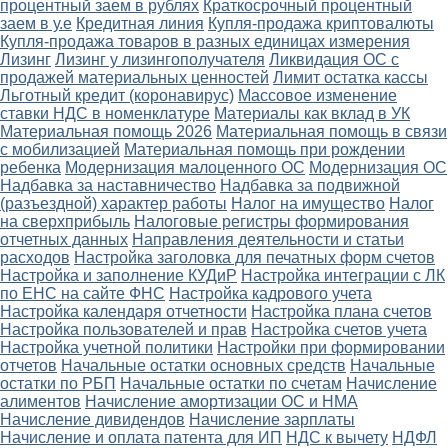
процентный заем в рублях
Краткосрочный процентный
заем в у.е
Кредитная линия
Купля-продажа криптовалюты
Купля-продажа товаров в разных единицах измерения
Лизинг
Лизинг у лизингополучателя
Ликвидация ОС с
продажей материальных ценностей
Лимит остатка кассы
Льготный кредит (коронавирус)
Массовое изменение
ставки НДС в номенклатуре
Материалы как вклад в УК
Материальная помощь 2026
Материальная помощь в связи
с мобилизацией
Материальная помощь при рождении
ребенка
Модернизация малоценного ОС
Модернизация ОС
Надбавка за наставничество
Надбавка за подвижной
(разъездной) характер работы
Налог на имущество
Налог
на сверхприбыль
Налоговые регистры формирования
отчетных данных
Направления деятельности и статьи
расходов
Настройка заголовка для печатных форм счетов
Настройка и заполнение КУДиР
Настройка интеграции с ЛК
по ЕНС на сайте ФНС
Настройка кадрового учета
Настройка календаря отчетности
Настройка плана счетов
Настройка пользователей и прав
Настройка счетов учета
Настройка учетной политики
Настройки при формировании
отчетов
Начальные остатки основных средств
Начальные
остатки по РБП
Начальные остатки по счетам
Начисление
алиментов
Начисление амортизации ОС и НМА
Начисление дивидендов
Начисление зарплаты
Начисление и оплата патента для ИП
НДС к вычету
НДФЛ