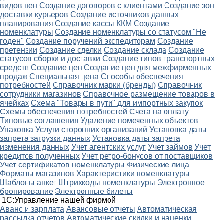
видов цен
Создание договоров с клиентами
Создание зон
доставки курьеров
Создание источников данных
планирования
Создание кассы ККМ
Создание
номенклатуры
Создание номенклатуры со статусом "Не
годен"
Создание поручений экспедиторам
Создание
претензии
Создание сделки
Создание склада
Создание
статусов сборки и доставки
Создание типов транспортных
средств
Создание цен
Создание цен для межфирменных
продаж
Специальная цена
Способы обеспечения
потребностей
Справочник марки (бренды)
Справочник
сотрудники магазинов
Справочное размещение товаров в
ячейках
Схема "Товары в пути" для импортных закупок
Схемы обеспечения потребностей
Счета на оплату
Типовые соглашения
Удаление помеченных объектов
Упаковка
Услуги сторонних организаций
Установка даты
запрета загрузки данных
Установка даты запрета
изменения данных
Учет агентских услуг
Учет займов
Учет
кредитов полученных
Учет ретро-бонусов от поставщиков
Учет сертификатов номенклатуры
Физические лица
Форматы магазинов
Характеристики номенклатуры
Шаблоны анкет
Штрихкоды номенклатуры
Электронное
бронирование
Электронные билеты
1С:Управление нашей фирмой
Аванс и зарплата
Авансовые отчеты
Автоматическая
рассылка отчетов
Автоматические скидки и наценки