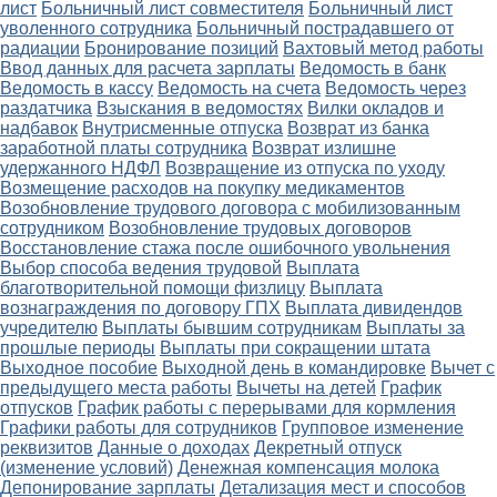
лист
Больничный лист совместителя
Больничный лист
уволенного сотрудника
Больничный пострадавшего от
радиации
Бронирование позиций
Вахтовый метод работы
Ввод данных для расчета зарплаты
Ведомость в банк
Ведомость в кассу
Ведомость на счета
Ведомость через
раздатчика
Взыскания в ведомостях
Вилки окладов и
надбавок
Внутрисменные отпуска
Возврат из банка
заработной платы сотрудника
Возврат излишне
удержанного НДФЛ
Возвращение из отпуска по уходу
Возмещение расходов на покупку медикаментов
Возобновление трудового договора с мобилизованным
сотрудником
Возобновление трудовых договоров
Восстановление стажа после ошибочного увольнения
Выбор способа ведения трудовой
Выплата
благотворительной помощи физлицу
Выплата
вознаграждения по договору ГПХ
Выплата дивидендов
учредителю
Выплаты бывшим сотрудникам
Выплаты за
прошлые периоды
Выплаты при сокращении штата
Выходное пособие
Выходной день в командировке
Вычет с
предыдущего места работы
Вычеты на детей
График
отпусков
График работы с перерывами для кормления
Графики работы для сотрудников
Групповое изменение
реквизитов
Данные о доходах
Декретный отпуск
(изменение условий)
Денежная компенсация молока
Депонирование зарплаты
Детализация мест и способов