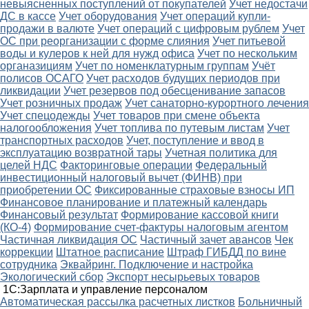
невыясненных поступлений от покупателей
Учет недостачи
ДС в кассе
Учет оборудования
Учет операций купли-
продажи в валюте
Учет операций с цифровым рублем
Учет
ОС при реорганизации с форме слияния
Учет питьевой
воды и кулеров к ней для нужд офиса
Учет по нескольким
органазициям
Учет по номенклатурным группам
Учёт
полисов ОСАГО
Учет расходов будущих периодов при
ликвидации
Учет резервов под обесценивание запасов
Учет розничных продаж
Учет санаторно-курортного лечения
Учет спецодежды
Учет товаров при смене объекта
налогообложения
Учет топлива по путевым листам
Учет
транспортных расходов
Учет, поступление и ввод в
эксплуатацию возвратной тары
Учетная политика для
целей НДС
Факторинговые операции
Федеральный
инвестиционный налоговый вычет (ФИНВ) при
приобретении ОС
Фиксированные страховые взносы ИП
Финансовое планирование и платежный календарь
Финансовый результат
Формирование кассовой книги
(КО-4)
Формирование счет-фактуры налоговым агентом
Частичная ликвидация ОС
Частичный зачет авансов
Чек
коррекции
Штатное расписание
Штраф ГИБДД по вине
сотрудника
Эквайринг. Подключение и настройка
Экологический сбор
Экспорт несырьевых товаров
1С:Зарплата и управление персоналом
Автоматическая рассылка расчетных листков
Больничный