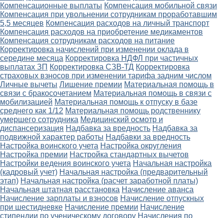
Компенсационные выплаты
Компенсация мобильной связи
Компенсация при увольнении сотрудникам проработавшим
5,5 месяцев
Компенсация расходов на личный транспорт
Компенсация расходов на приобретение медикаментов
Компенсация сотрудникам расходов на питание
Корректировка начислений при изменении оклада в
середине месяца
Корректировка НДФЛ при частичных
выплатах ЗП
Корректировка СЗВ-ТД
Корректировка
страховых взносов при изменении тарифа задним числом
Личные вычеты
Лишение премии
Материальная помощь в
связи с бракосочетанием
Материальная помощь в связи с
мобилизацией
Материальная помощь к отпуску в базе
среднего как 1/12
Материальная помощь родственнику
умершего сотрудника
Медицинский осмотр и
диспансеризация
Надбавка за вредность
Надбавка за
подвижной характер работы
Надбавки за вредность
Настройка воинского учета
Настройка округления
Настройка премии
Настройка стандартных вычетов
Настройки ведения воинского учета
Начальная настройка
(кадровый учет)
Начальная настройка (предварительный
этап)
Начальная настройка (расчет заработной платы)
Начальная штатная расстановка
Начисление аванса
Начисление зарплаты и взносов
Начисление отпускных
при шестидневке
Начисление премии
Начисление
стипендии по ученическому договору
Начисления по