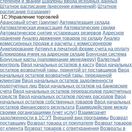
степеней и званий
Шаблоны ввода исходных данных
Штатное расписание (внесение изменений)
Штатное
расписание (создание)
1С:Управление торговлей
Авансовый отчет (закупки)
Автоматизация склада
Автоматическая инкассация
Автоматические скидки
Автоматическое снятие устаревших резервов
Адресное
хранение
Анализ движения товаров по складу
Анализ
комиссионных продаж и расчеты с комиссионером
Анкетирование
Артикул в печатной форме счета на оплату
Блокировка ячеек на адресном складе
Бонусная система
Бонусные карты (напоминание менеджеру)
Валютный
контроль
Ввод начальных остатков в кассу
Ввод начальных
остатков возвратной тары, принятой от поставщиков
Ввод
начальных остатков возвратной тары, переданной
клиентам
Ввод начальных остатков задолженности
подотчетных лиц
Ввод начальных остатков на банковские
счета
Ввод начальных остатков перерасходов подотчетных
средств
Ввод начальных остатков прочих расходов
Ввод
начальных остатков собственных товаров
Ввод начальных
остатков финансового результата
Взаимодействие между
своими организациями (учет услуг)
Взаимозачет
задолженности в 1С:УТ
Внешний вид программы
Возврат
поставщику
Возврат товара от покупателя
Возврат товаров
от клиента
Возврат товаров с ответхранения
Возвраты в