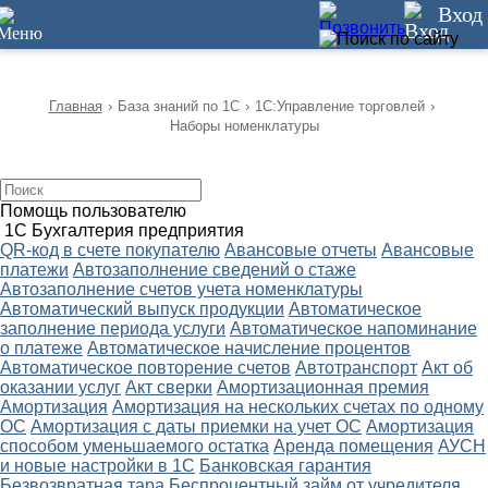
12
Вход
Главная
›
База знаний по 1С
›
1С:Управление торговлей
›
Наборы номенклатуры
Помощь пользователю
1С Бухгалтерия предприятия
QR-код в счете покупателю
Авансовые отчеты
Авансовые
платежи
Автозаполнение сведений о стаже
Автозаполнение счетов учета номенклатуры
Автоматический выпуск продукции
Автоматическое
заполнение периода услуги
Автоматическое напоминание
о платеже
Автоматическое начисление процентов
Автоматическое повторение счетов
Автотранспорт
Акт об
оказании услуг
Акт сверки
Амортизационная премия
Амортизация
Амортизация на нескольких счетах по одному
ОС
Амортизация с даты приемки на учет ОС
Амортизация
способом уменьшаемого остатка
Аренда помещения
АУСН
и новые настройки в 1С
Банковская гарантия
Безвозвратная тара
Беспроцентный займ от учредителя