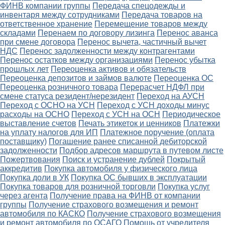
ФИНВ компании группы
Передача спецодежды и
инвентаря между сотрудниками
Передача товаров на
ответственное хранение
Перемещение товаров между
складами
Перенаем по договору лизинга
Перенос аванса
при смене договора
Перенос вычета, частичный вычет
НДС
Перенос задолженности между контрагентами
Перенос остатков между организациями
Перенос убытка
прошлых лет
Переоценка активов и обязательств
Переоценка депозитов и займов валюте
Переоценка ОС
Переоценка розничного товара
Перерасчет НДФЛ при
смене статуса резидент/нерезидент
Переход на АУСН
Переход с ОСНО на УСН
Переход с УСН доходы минус
расходы на ОСНО
Переход с УСН на ОСН
Периодическое
выставление счетов
Печать этикеток и ценников
Платежки
на уплату налогов для ИП
Платежное поручение (оплата
поставщику)
Погашение ранее списанной дебиторской
задолженности
Подбор адресов маршрута в путевом листе
Пожертвования
Поиск и устранение дублей
Покрытый
аккредитив
Покупка автомобиля у физического лица
Покупка доли в УК
Покупка ОС бывших в эксплуатации
Покупка товаров для розничной торговли
Покупка услуг
через агента
Получение права на ФИНВ от компании
группы
Получение страхового возмещения и ремонт
автомобиля по КАСКО
Получение страхового возмещения
и ремонт автомобиля по ОСАГО
Помощь от учредителя