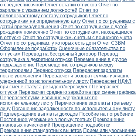
о среднесписочной
Отчет остатки отпусков
Отчет по
зарплате с указанием должностей
Отчет по
половозрастному составу сотрудников
Отчет по
сотрудникам на определенную дату
Отчет по сотрудникам с
датой приема/увольнения
Отчет по сотрудникам с датой
рождения помесячно
Отчет по сотрудникам, находящимся
в отпуске
Отчет по сотрудникам, снятым с воинского учета
Отчет по сотрудникам, у которых есть дети
Отчет СЗВМ
Оформление подработок
Оценочные обязательства по
отпускам
Перевод на бессрочный договор
Перевод
сотрудника в декретном отпуске
Перемещение в другое
подразделение
Перемещение сотрудников между
территориями
Перенос отпуска
Перерасчет зарплаты
после увольнения
Перерасчет и возврат суммы излишне
удержанной по исполнительному листу
Перерасчет НДФЛ
при смене статуса резидент/нерезидент
Перерасчет
отпуска
Перерасчет среднего заработка при смене графика
Перерасчет сумм, излишне удержанных по
исполнительному листу
Перечисление зарплаты третьему
лицу
Погашение задолженности по исполнительному листу
Подтверждение выплаты доходов
Пособие на погребение
Постоянное удержание в пользу третьих
Прекращение
плановых начислений
Прекращение подработки
Прекращение стандартных вычетов
Прием или увольнение
сотрудников подлежащих воинскому учету
Прием на работу