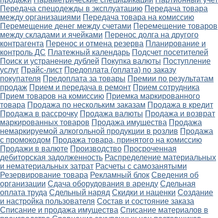
Передача спецодежды в эксплуатацию
Передача товара
между организациями
Передача товара на комиссию
Перемещение денег между счетами
Перемещение товаров
между складами и ячейками
Перенос долга на другого
контрагента
Перенос и отмена резерва
Планирование и
контроль ДС
Платежный календарь
Подсчет посетителей
Поиск и устранение дублей
Покупка валюты
Поступление
услуг
Прайс-лист
Предоплата (оплата) по заказу
покупателя
Предоплата за товары
Премии по результатам
продаж
Прием и передача в ремонт
Прием сотрудника
Прием товаров на комиссию
Приемка маркированного
товара
Продажа по нескольким заказам
Продажа в кредит
Продажа в рассрочку
Продажа валюты
Продажа и возврат
маркированных товаров
Продажа имущества
Продажа
немаркируемой алкогольной продукции в розлив
Продажа
с промокодом
Продажа товара, принятого на комиссию
Продажи в валюте
Производство
Просроченная
дебиторская задолженность
Распределение материальных
и нематериальных затрат
Расчеты с самозанятыми
Резервирование товара
Рекламный блок
Сведения об
организации
Сдача оборудования в аренду
Сдельная
оплата труда
Сдельный наряд
Скидки и наценки
Создание
и настройка пользователя
Состав и состояние заказа
Списание и продажа имущества
Списание материалов в