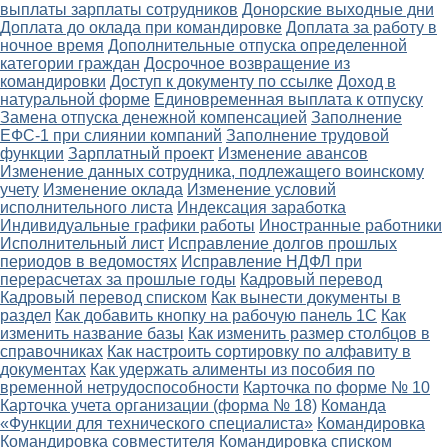
выплаты зарплаты сотрудников
Донорские выходные дни
Доплата до оклада при командировке
Доплата за работу в
ночное время
Дополнительные отпуска определенной
категории граждан
Досрочное возвращение из
командировки
Доступ к документу по ссылке
Доход в
натуральной форме
Единовременная выплата к отпуску
Замена отпуска денежной компенсацией
Заполнение
ЕФС-1 при слиянии компаний
Заполнение трудовой
функции
Зарплатный проект
Изменение авансов
Изменение данных сотрудника, подлежащего воинскому
учету
Изменение оклада
Изменение условий
исполнительного листа
Индексация заработка
Индивидуальные графики работы
Иностранные работники
Исполнительный лист
Исправление долгов прошлых
периодов в ведомостях
Исправление НДФЛ при
перерасчетах за прошлые годы
Кадровый перевод
Кадровый перевод списком
Как вынести документы в
раздел
Как добавить кнопку на рабочую панель 1С
Как
изменить название базы
Как изменить размер столбцов в
справочниках
Как настроить сортировку по алфавиту в
документах
Как удержать алименты из пособия по
временной нетрудоспособности
Карточка по форме № 10
Карточка учета организации (форма № 18)
Команда
«Функции для технического специалиста»
Командировка
Командировка совместителя
Командировка списком