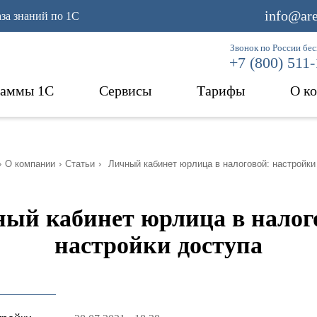
info@are
аза знаний по 1С
Звонок по России бе
+7 (800) 511
раммы 1С
Сервисы
Тарифы
О к
›
О компании
›
Статьи
›
Личный кабинет юрлица в налоговой: настройки
ый кабинет юрлица в налог
настройки доступа