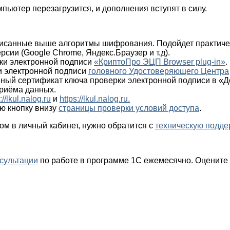
мпьютер перезагрузится, и дополнения вступят в силу.
исанные выше алгоритмы шифрования. Подойдет практиче
сии (Google Chrome, Яндекс.Браузер и т.д).
рки электронной подписи
«КриптоПро ЭЦП Browser plug-in»
.
и электронной подписи
головного Удостоверяющего Центра
ый сертификат ключа проверки электронной подписи в «
приёма данных.
://lkul.nalog.ru
и
https://lkul.nalog.ru.
ю кнопку внизу
страницы проверки условий доступа
.
ом в личный кабинет, нужно обратится с
техническую подд
сультации
по работе в программе 1С ежемесячно. Оцените 