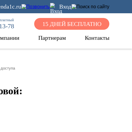
nda1c.ru
Вход
сплатный
15 ДНЕЙ БЕСПЛАТНО
-13-78
омпании
Партнерам
Контакты
 доступа
овой: