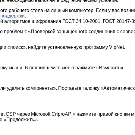
та, необходимо выполнить ряд технических условий:
ого рабочего стола на личный компьютер. Если у вас возн
 поддержки
.
й алгоритмов шифрования ГОСТ 34.10-2001, ГОСТ 28147-89
кло проблем с «Проверкой защищенного соединения с серве
и «поиск», найдите установленную программу VipNet.
опку мыши. В появившемся меню нажмите «Изменить».
или удалить компоненты». Поставьте галочку «Автоматичес
et CSP через Microsoft CriproAPI» нажмите правой кнопк
е «Продолжить».