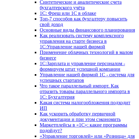
Синтетические и аналитические счета
бухгалтерского учёта
1C: Фреш или 1С в облаке
Топ-7 способов как бухгалтеру повысить
свой доход
Основные виды финансового планирования
Как реализовать систему комплексного
управления на старте бизнеса в
1С:Управление нашей фирмой
Применение облачных технологий в малом
бизнесе
1C:Зарплата и управление персоналом -
формируем штат успешной компании
Управление нашей фирмой 1C - система для
успешных стартапов
Что такое параллельный импорт. Как
отразить товары параллельного импорта в
1С: Бухгалтерия
Какая система налогообложения подходит
ИП
Как ускорить обработку первичной
документации и при этом сэкономить
Маркетплейсы в «1С»: какие программы
подойдут?
«Управление торговлей» или «Розница» для