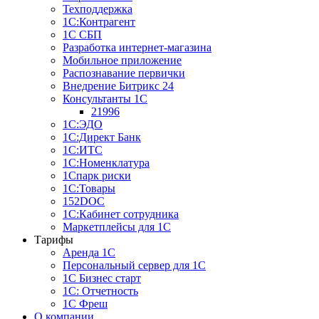
Техподдержка
1С:Контрагент
1С СБП
Разработка интернет-магазина
Мобильное приложение
Распознавание первички
Внедрение Битрикс 24
Консультанты 1С
21996
1С:ЭДО
1С:Директ Банк
1С:ИТС
1С:Номенклатура
1Спарк риски
1С:Товары
152DOC
1С:Кабинет сотрудника
Маркетплейсы для 1С
Тарифы
Аренда 1С
Персональный сервер для 1С
1С Бизнес старт
1С: Отчетность
1C Фреш
О компании