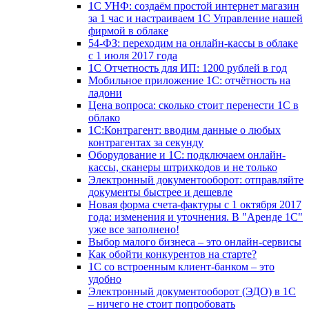
1С УНФ: создаём простой интернет магазин
за 1 час и настраиваем 1С Управление нашей
фирмой в облаке
54-ФЗ: переходим на онлайн-кассы в облаке
с 1 июля 2017 года
1С Отчетность для ИП: 1200 рублей в год
Мобильное приложение 1С: отчётность на
ладони
Цена вопроса: сколько стоит перенести 1С в
облако
1С:Контрагент: вводим данные о любых
контрагентах за секунду
Оборудование и 1С: подключаем онлайн-
кассы, сканеры штрихкодов и не только
Электронный документооборот: отправляйте
документы быстрее и дешевле
Новая форма счета-фактуры с 1 октября 2017
года: изменения и уточнения. В "Аренде 1С"
уже все заполнено!
Выбор малого бизнеса – это онлайн-сервисы
Как обойти конкурентов на старте?
1C со встроенным клиент-банком – это
удобно
Электронный документооборот (ЭДО) в 1С
– ничего не стоит попробовать