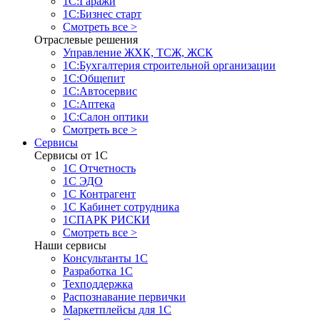
1С:Гаражи
1С:Бизнес старт
Смотреть все >
Отраслевые решения
Управление ЖХК, ТСЖ, ЖСК
1С:Бухгалтерия строительной организации
1С:Общепит
1С:Автосервис
1С:Аптека
1С:Салон оптики
Смотреть все >
Сервисы
Сервисы от 1С
1С Отчетность
1С ЭДО
1С Контрагент
1С Кабинет сотрудника
1СПАРК РИСКИ
Смотреть все >
Наши сервисы
Консультанты 1С
Разработка 1С
Техподдержка
Распознавание первички
Маркетплейсы для 1С