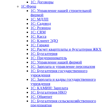
1С: Договоры
1С:Фреш
1С: Управление нашей строительной
фирмой
1С: МДЛП
1С: Садовод
1С: Розница
1C: CRM
1C: Касса
1С: Клиент ЭДО
1С: Гаражи
1C: Расчет квартплаты и бухгалтерия ЖКХ
1C: Бухгалтерия
1C: Предприниматель
1C: Управление нашей фирмой
1C: Зарплата и управление персоналом
1C: Бухгалтерия государственного
учреждения
1C: Зарплата и кадры государственного
учреждения
1C: КАМИН: Зарплата
1C: Бухгалтерия НКО
1С: Общепит
1С: Бухгалтерия сельскохозяйст­венного
предприятия