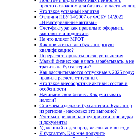
Понятие и виды валютных ценностей:
просто о сложном для бизнеса и частных лиц
Что такое уставный капитал
Отличия ПБУ 14/2007 от ФСБУ 14/2022
«Нематериальные активы»
Счет-фактура: как правильно оформить,
выставить и подписать
На что влияет МРОТ
Как повысить свою бухгалтерскую
квалификацию?
Перерасчет зарплаты после увольнения
Малый бизнес: как начать зарабатывать, а не
тратить на бухгалтерии?
Как рассчитываются отпускные в 2025 году:
правила расчета отпускных
Что такое внеоборотные активы: состав и
особенности
Начинаем свой бизнес. Как учитывать
налоги?
Снижаем издержки бухгалтерии. Бухгалтер
из региона - насколько это выгодно?
Учет материалов на предприятии: проводки
и документы
Удаленный отдел продаж: считаем выгоду
Я бухгалтер. Как мне получить