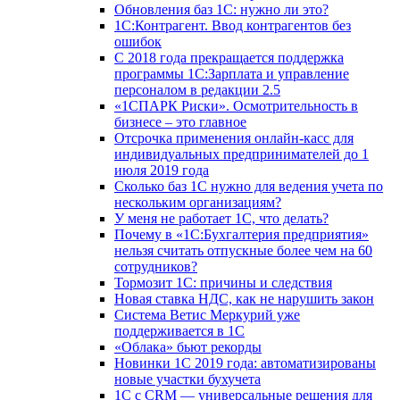
Обновления баз 1С: нужно ли это?
1С:Контрагент. Ввод контрагентов без
ошибок
С 2018 года прекращается поддержка
программы 1С:Зарплата и управление
персоналом в редакции 2.5
«1СПАРК Риски». Осмотрительность в
бизнесе – это главное
Отсрочка применения онлайн-касс для
индивидуальных предпринимателей до 1
июля 2019 года
Сколько баз 1C нужно для ведения учета по
нескольким организациям?
У меня не работает 1С, что делать?
Почему в «1С:Бухгалтерия предприятия»
нельзя считать отпускные более чем на 60
сотрудников?
Тормозит 1C: причины и следствия
Новая ставка НДС, как не нарушить закон
Система Ветис Меркурий уже
поддерживается в 1С
«Облака» бьют рекорды
Новинки 1С 2019 года: автоматизированы
новые участки бухучета
1С с CRM — универсальные решения для