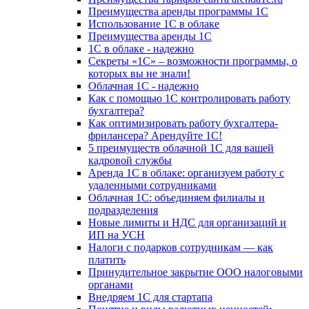
Преимущества аренды программы 1С
Использование 1С в облаке
Преимущества аренды 1С
1С в облаке - надежно
Секреты «1С» – возможности программы, о
которых вы не знали!
Облачная 1С - надежно
Как с помощью 1С контролировать работу
бухгалтера?
Как оптимизировать работу бухгалтера-
фрилансера? Арендуйте 1С!
5 преимуществ облачной 1С для вашей
кадровой службы
Аренда 1С в облаке: организуем работу с
удаленными сотрудниками
Облачная 1С: объединяем филиалы и
подразделения
Новые лимиты и НДС для организаций и
ИП на УСН
Налоги с подарков сотрудникам — как
платить
Принудительное закрытие ООО налоговыми
органами
Внедряем 1С для стартапа