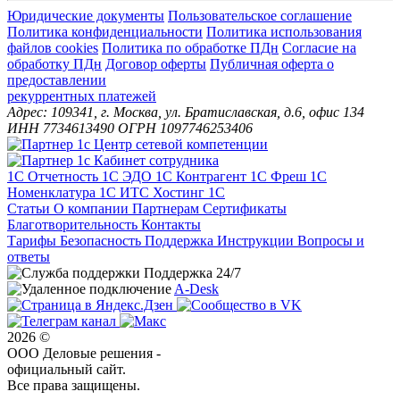
Юридические документы
Пользовательское соглашение
Политика конфиденциальности
Политика использования
файлов cookies
Политика по обработке ПДн
Cогласие на
обработку ПДн
Договор оферты
Публичная оферта о
предоставлении
рекуррентных платежей
Адрес: 109341, г. Москва, ул. Братиславская, д.6, офис 134
ИНН 7734613490 ОГРН 1097746253406
1С Отчетность
1С ЭДО
1С Контрагент
1С Фреш
1С
Номенклатура
1С ИТС
Хостинг 1С
Статьи
О компании
Партнерам
Сертификаты
Благотворительность
Контакты
Тарифы
Безопасность
Поддержка
Инструкции
Вопросы и
ответы
Поддержка 24/7
A-Desk
2026 ©
ООО Деловые решения -
официальный сайт.
Все права защищены.