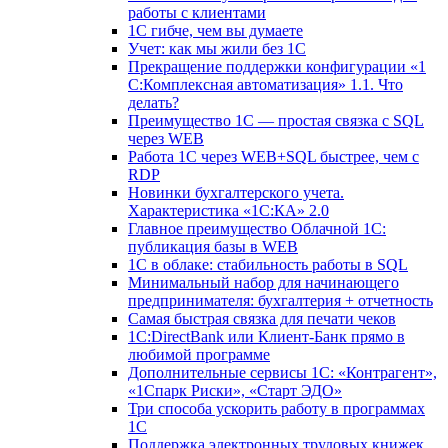
работы с клиентами
1С гибче, чем вы думаете
Учет: как мы жили без 1С
Прекращение поддержки конфигурации «1
С:Комплексная автоматизация» 1.1. Что
делать?
Преимущество 1С — простая связка с SQL
через WEB
Работа 1С через WEB+SQL быстрее, чем с
RDP
Новинки бухгалтерского учета.
Характеристика «1С:КА» 2.0
Главное преимущество Облачной 1С:
публикация базы в WEB
1С в облаке: стабильность работы в SQL
Минимальный набор для начинающего
предпринимателя: бухгалтерия + отчетность
Самая быстрая связка для печати чеков
1С:DirectBank или Клиент-Банк прямо в
любимой программе
Дополнительные сервисы 1С: «Контрагент»,
«1Спарк Риски», «Старт ЭДО»
Три способа ускорить работу в программах
1С
Поддержка электронных трудовых книжек