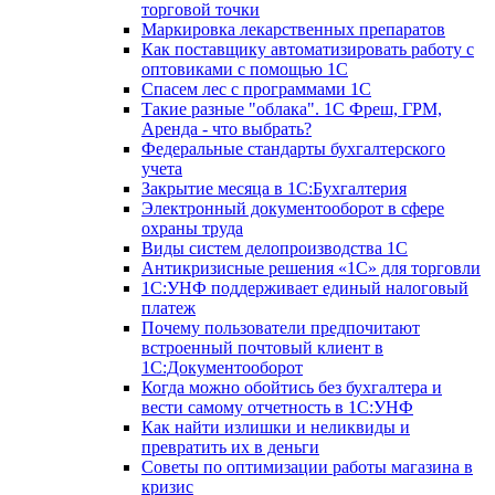
торговой точки
Маркировка лекарственных препаратов
Как поставщику автоматизировать работу с
оптовиками с помощью 1С
Спасем лес с программами 1С
Такие разные "облака". 1С Фреш, ГРМ,
Аренда - что выбрать?
Федеральные стандарты бухгалтерского
учета
Закрытие месяца в 1С:Бухгалтерия
Электронный документооборот в сфере
охраны труда
Виды систем делопроизводства 1C
Антикризисные решения «1С» для торговли
1С:УНФ поддерживает единый налоговый
платеж
Почему пользователи предпочитают
встроенный почтовый клиент в
1С:Документооборот
Когда можно обойтись без бухгалтера и
вести самому отчетность в 1С:УНФ
Как найти излишки и неликвиды и
превратить их в деньги
Советы по оптимизации работы магазина в
кризис