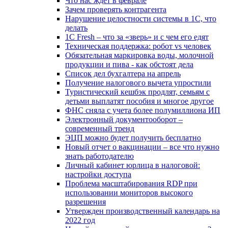
Что нас ждет в феврале
Зачем проверять контрагента
Нарушение целостности системы в 1С, что
делать
1С Fresh – что за «зверь» и с чем его едят
Техническая поддержка: робот vs человек
Обязательная маркировка воды, молочной
продукции и пива - как обстоят дела
Список дел бухгалтера на апрель
Получение налогового вычета упростили
Туристический кешбэк продлят, семьям с
детьми выплатят пособия и многое другое
ФНС сняла с учета более полумиллиона ИП
Электронный документооборот –
современный тренд
ЭЦП можно будет получить бесплатно
Новый отчет о вакцинации – все что нужно
знать работодателю
Личный кабинет юрлица в налоговой:
настройки доступа
Проблема масштабирования RDP при
использовании мониторов высокого
разрешения
Утвержден производственный календарь на
2022 год