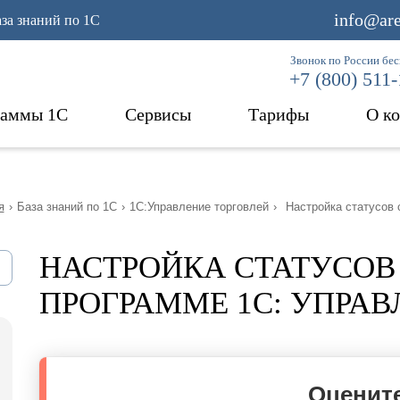
info@are
аза знаний по 1С
Звонок по России бе
+7 (800) 511
раммы 1С
Сервисы
Тарифы
О к
я
›
База знаний по 1С
›
1С:Управление торговлей
›
Настройка статусов 
НАСТРОЙКА СТАТУСОВ
ПРОГРАММЕ 1С: УПРАВ
Оцените