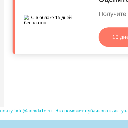
Получите 
15 дн
очту info@arenda1c.ru. Это поможет публиковать актуа