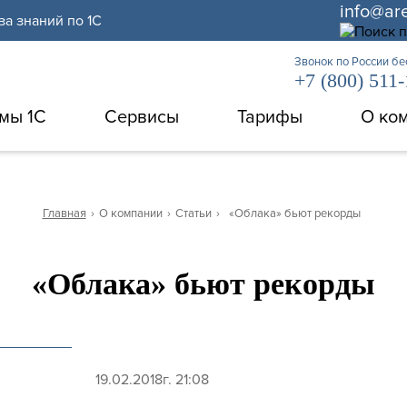
info@ar
за знаний по 1С
Звонок по России б
+7 (800) 511
мы 1С
Сервисы
Тарифы
О ко
Главная
›
О компании
›
Статьи
›
«Облака» бьют рекорды
«Облака» бьют рекорды
19.02.2018г. 21:08