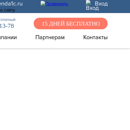
enda1c.ru
Вход
есплатный
15 ДНЕЙ БЕСПЛАТНО
-13-78
мпании
Партнерам
Контакты