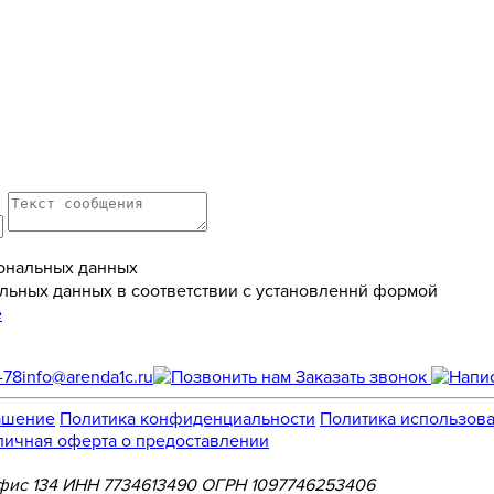
ональных данных
льных данных в соответствии с установленнй формой
е
-78
info@arenda1c.ru
Заказать звонок
ашение
Политика конфиденциальности
Политика использова
личная оферта о предоставлении
, офис 134 ИНН 7734613490 ОГРН 1097746253406