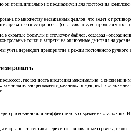
 но он принципиально не предназначен для построения комплекс
ована по множеству несвязанных файлов, что ведет к противор
тизировать бизнес-процессы (согласование, контроль лимитов, п
ита в скрытые формулы и структуру файлов, создавая «операцио
 контрольные точки и запреты на ошибочные действия на уровн
темы учета переводит предприятие в режим постоянного ручног
тизировать
оцессов, где ценность внедрения максимальна, а риски минима
х, законодательно регламентированных операций. На основе ана
и.
змерно рискованно или неэффективно в современных условиях. 
ды и органы статистики через интегрированные сервисы, включ