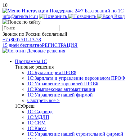
10
Инструкции
Поддержка 24/7
База знаний по 1С
info@arenda1c.ru
Вход
Звонок по России бесплатный
+7 (800) 511-13-78
15 дней бесплатно
РЕГИСТРАЦИЯ
Программы 1С
Типовые решения
1С:Бухгалтерия ПРОФ
1С:Зарплата и управление персоналом ПРОФ
1С:Управление торговлей ПРОФ
1С:Комплексная автоматизация
1С:Управление нашей фирмой
Смотреть все >
1С:Фреш
1С:Садовод
1С:МДЛП
1С:CRM
1С:Касса
1С:Управление нашей строительной фирмой