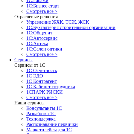
1С:Гаражи
1С:Бизнес старт
Смотреть все >
Отраслевые решения
Управление ЖХК, ТСЖ, ЖСК
1С:Бухгалтерия строительной организации
1С:Общепит
1С:Автосервис
1С:Аптека
1С:Салон оптики
Смотреть все >
Сервисы
Сервисы от 1С
1С Отчетность
1С ЭДО
1С Контрагент
1С Кабинет сотрудника
1СПАРК РИСКИ
Смотреть все >
Наши сервисы
Консультанты 1С
Разработка 1С
Техподдержка
Распознавание первички
Маркетплейсы для 1С