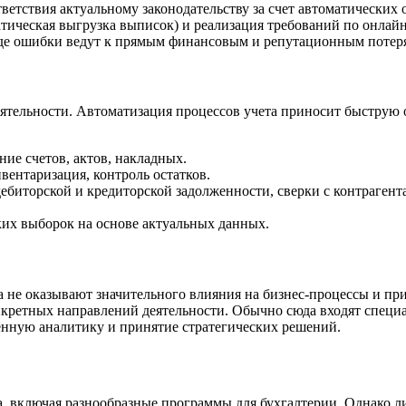
тветствия актуальному законодательству за счет автоматически
тическая выгрузка выписок) и реализация требований по онлайн
где ошибки ведут к прямым финансовым и репутационным потер
тельности. Автоматизация процессов учета приносит быструю о
ие счетов, актов, накладных.
вентаризация, контроль остатков.
ебиторской и кредиторской задолженности, сверки с контрагент
их выборок на основе актуальных данных.
а не оказывают значительного влияния на бизнес-процессы и п
нкретных направлений деятельности. Обычно сюда входят специ
енную аналитику и принятие стратегических решений.
, включая разнообразные программы для бухгалтерии. Однако л