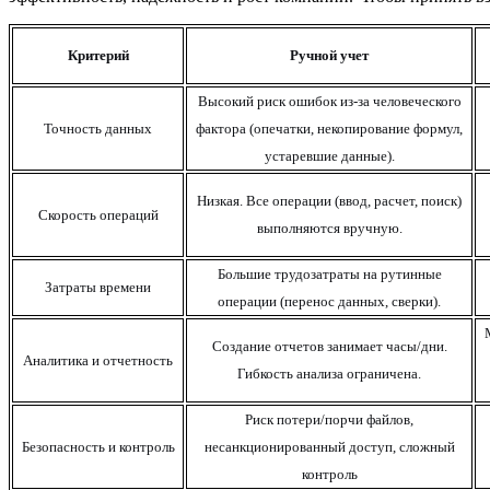
Критерий
Ручной учет
Высокий риск ошибок из-за человеческого
Точность данных
фактора (опечатки,
некопирование
формул,
устаревшие данные).
Низкая. Все операции (ввод,
расчет
, поиск)
Скорость операций
выполняются вручную.
Большие трудозатраты на рутинные
Затраты времени
операции (перенос данных, сверки).
Создание отчетов занимает часы/дни.
Аналитика и
отчетность
Гибкость анализа ограничена.
Риск потери/порчи файлов,
Безопасность и контроль
несанкционированный доступ, сложный
контроль