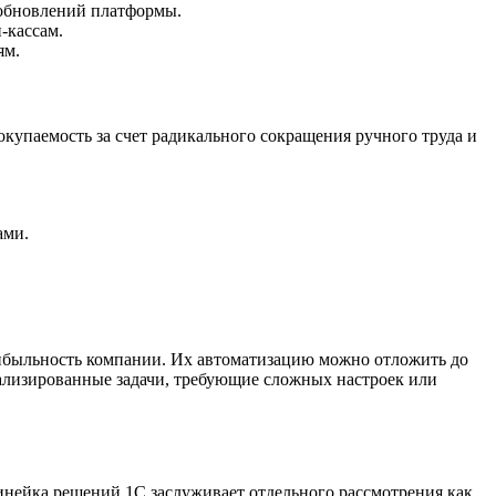
х обновлений платформы.
-кассам.
ям.
купаемость за счет радикального сокращения ручного труда и
ами.
рибыльность компании. Их автоматизацию можно отложить до
ализированные задачи, требующие сложных настроек или
инейка решений 1С заслуживает отдельного рассмотрения как