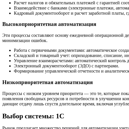
Расчет налогов и обязательных платежей с гарантией соо
Взаимодействие с банками (электронные платежи, автома
Кадровый документооборот и расчет заработной платы, 
Высокоприоритетная автоматизация
Эти процессы составляют основу ежедневной операционной дея
минимизации ошибок.
Работа с первичными документами: автоматическое создан
Складской и товарный учет: оприходование, списание, ин
Управление взаиморасчетами: автоматический контроль д
Электронный документооборот (ЭДО) с партнерами.
Формирование управленческой отчетности и аналитическ
Низкоприоритетная автоматизация
Процессы с низким уровнем приоритета — это те, которые пок
появления свободных ресурсов и потребности в улучшении ко
дающие отдачу лишь спустя длительное время, включая углубл
Выбор системы: 1С
Рынок предлагает множество решений для автоматизации учета