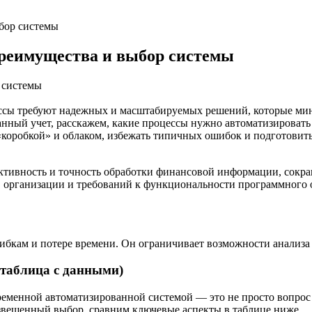
ыбор системы
преимущества и выбор системы
цессы требуют надежных и масштабируемых решений, которые м
ванный учет, расскажем, какие процессы нужно автоматизироват
«коробкой» и облаком, избежать типичных ошибок и подготовить
ективность и точность обработки финансовой информации, сокр
в организации и требований к функциональности программного 
ошибкам и потере времени. Он ограничивает возможности анализа
(таблица с данными)
еменной автоматизированной системой — это не просто вопрос 
взвешенный выбор, сравним ключевые аспекты в таблице ниже.