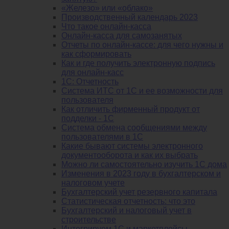
«Железо» или «облако»
Производственный календарь 2023
Что такое онлайн-касса
Онлайн-касса для самозанятых
Отчеты по онлайн-кассе: для чего нужны и
как сформировать
Как и где получить электронную подпись
для онлайн-касс
1С: Отчетность
Система ИТС от 1С и ее возможности для
пользователя
Как отличить фирменный продукт от
подделки - 1С
Система обмена сообщениями между
пользователями в 1С
Какие бывают системы электронного
документооборота и как их выбрать
Можно ли самостоятельно изучить 1С дома
Изменения в 2023 году в бухгалтерском и
налоговом учете
Бухгалтерский учет резервного капитала
Статистическая отчетность: что это
Бухгалтерский и налоговый учет в
строительстве
Интегрируем 1С и маркетплейсы