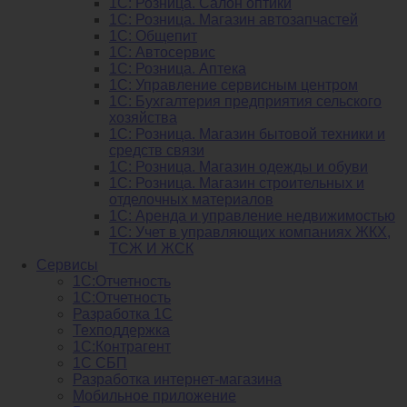
1С: Розница. Салон оптики
1С: Розница. Магазин автозапчастей
1C: Общепит
1С: Автосервис
1С: Розница. Аптека
1С: Управление сервисным центром
1С: Бухгалтерия предприятия сельского
хозяйства
1С: Розница. Магазин бытовой техники и
средств связи
1С: Розница. Магазин одежды и обуви
1С: Розница. Магазин строительных и
отделочных материалов
1С: Аренда и управление недвижимостью
1C: Учет в управляющих компаниях ЖКХ,
ТСЖ И ЖСК
Сервисы
1С:Отчетность
1С:Отчетность
Разработка 1С
Техподдержка
1С:Контрагент
1С СБП
Разработка интернет-магазина
Мобильное приложение