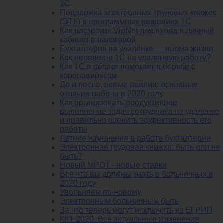
1С
Поддержка электронных трудовых книжек
(ЭТК) в программных решениях 1С
Как настроить VipNet для входа в личный
кабинет в налоговой
Бухгалтерия на удалёнке — норма жизни
Как перевести 1С на удаленную работу?
Как 1С в облаке помогает в борьбе с
коронавирусом
До и после, новые реалии: основные
отличия работы в 2020 году
Как организовать продуктивное
выполнение задач сотрудника на удаленке
и правильно оценить эффективность его
работы
Летние изменения в работе бухгалтерии
Электронная трудовая книжка: быть или не
быть?
Новый МРОТ - новые ставки
Все что вы должны знать о больничных в
2020 году
Увольняем по-новому
Электронным больничным быть
За что теперь могут исключить из ЕГРИП
ККТ 2020. Все актуальные изменения