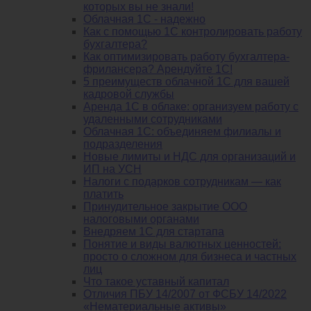
которых вы не знали!
Облачная 1С - надежно
Как с помощью 1С контролировать работу
бухгалтера?
Как оптимизировать работу бухгалтера-
фрилансера? Арендуйте 1С!
5 преимуществ облачной 1С для вашей
кадровой службы
Аренда 1С в облаке: организуем работу с
удаленными сотрудниками
Облачная 1С: объединяем филиалы и
подразделения
Новые лимиты и НДС для организаций и
ИП на УСН
Налоги с подарков сотрудникам — как
платить
Принудительное закрытие ООО
налоговыми органами
Внедряем 1С для стартапа
Понятие и виды валютных ценностей:
просто о сложном для бизнеса и частных
лиц
Что такое уставный капитал
Отличия ПБУ 14/2007 от ФСБУ 14/2022
«Нематериальные активы»