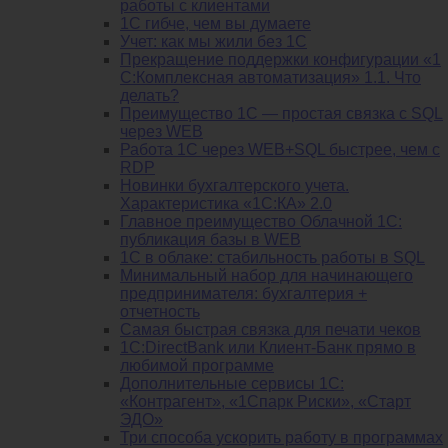
работы с клиентами
1С гибче, чем вы думаете
Учет: как мы жили без 1С
Прекращение поддержки конфигурации «1
С:Комплексная автоматизация» 1.1. Что
делать?
Преимущество 1С — простая связка с SQL
через WEB
Работа 1С через WEB+SQL быстрее, чем с
RDP
Новинки бухгалтерского учета.
Характеристика «1С:КА» 2.0
Главное преимущество Облачной 1С:
публикация базы в WEB
1С в облаке: стабильность работы в SQL
Минимальный набор для начинающего
предпринимателя: бухгалтерия +
отчетность
Самая быстрая связка для печати чеков
1С:DirectBank или Клиент-Банк прямо в
любимой программе
Дополнительные сервисы 1С:
«Контрагент», «1Спарк Риски», «Старт
ЭДО»
Три способа ускорить работу в программах