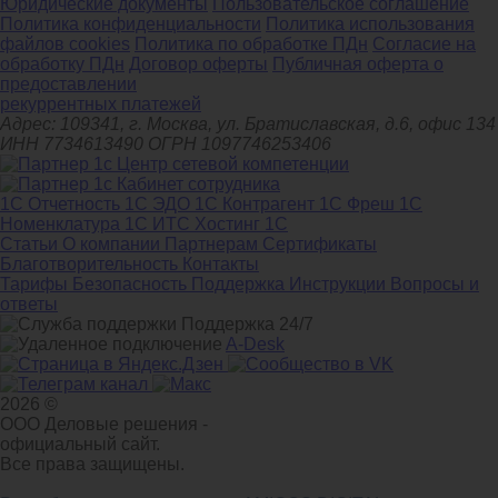
Юридические документы
Пользовательское соглашение
Политика конфиденциальности
Политика использования
файлов cookies
Политика по обработке ПДн
Cогласие на
обработку ПДн
Договор оферты
Публичная оферта о
предоставлении
рекуррентных платежей
Адрес: 109341, г. Москва, ул. Братиславская, д.6, офис 134
ИНН 7734613490 ОГРН 1097746253406
1С Отчетность
1С ЭДО
1С Контрагент
1С Фреш
1С
Номенклатура
1С ИТС
Хостинг 1С
Статьи
О компании
Партнерам
Сертификаты
Благотворительность
Контакты
Тарифы
Безопасность
Поддержка
Инструкции
Вопросы и
ответы
Поддержка 24/7
A-Desk
2026 ©
ООО Деловые решения -
официальный сайт.
Все права защищены.