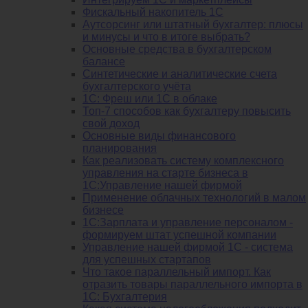
Фискальный накопитель 1С
Аутсорсинг или штатный бухгалтер: плюсы
и минусы и что в итоге выбрать?
Основные средства в бухгалтерском
балансе
Синтетические и аналитические счета
бухгалтерского учёта
1C: Фреш или 1С в облаке
Топ-7 способов как бухгалтеру повысить
свой доход
Основные виды финансового
планирования
Как реализовать систему комплексного
управления на старте бизнеса в
1С:Управление нашей фирмой
Применение облачных технологий в малом
бизнесе
1C:Зарплата и управление персоналом -
формируем штат успешной компании
Управление нашей фирмой 1C - система
для успешных стартапов
Что такое параллельный импорт. Как
отразить товары параллельного импорта в
1С: Бухгалтерия