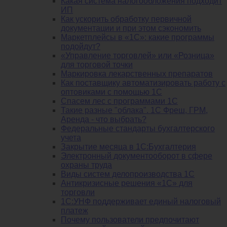
Какая система налогообложения подходит
ИП
Как ускорить обработку первичной
документации и при этом сэкономить
Маркетплейсы в «1С»: какие программы
подойдут?
«Управление торговлей» или «Розница»
для торговой точки
Маркировка лекарственных препаратов
Как поставщику автоматизировать работу с
оптовиками с помощью 1С
Спасем лес с программами 1С
Такие разные "облака". 1С Фреш, ГРМ,
Аренда - что выбрать?
Федеральные стандарты бухгалтерского
учета
Закрытие месяца в 1С:Бухгалтерия
Электронный документооборот в сфере
охраны труда
Виды систем делопроизводства 1C
Антикризисные решения «1С» для
торговли
1С:УНФ поддерживает единый налоговый
платеж
Почему пользователи предпочитают