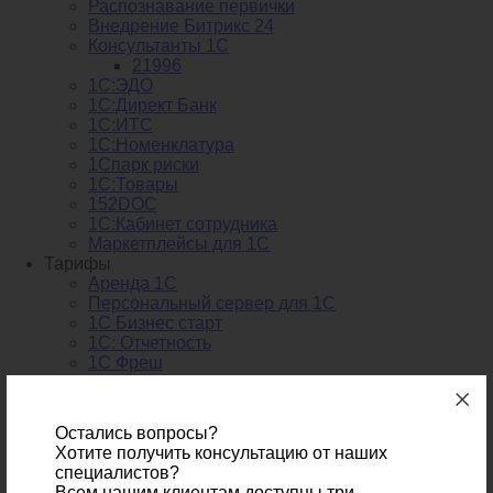
Распознавание первички
Внедрение Битрикс 24
Консультанты 1С
21996
1С:ЭДО
1С:Директ Банк
1С:ИТС
1С:Номенклатура
1Спарк риски
1С:Товары
152DOC
1С:Кабинет сотрудника
Маркетплейсы для 1С
Тарифы
Аренда 1С
Персональный сервер для 1С
1С Бизнес старт
1С: Отчетность
1C Фреш
О компании
Статьи
Терминальный доступ к базе 1С
Остались вопросы?
Аренда 1С
Хотите получить консультацию от наших
1С в облаке
специалистов?
Бухгалтерия в облаках
Всем нашим клиентам доступны три