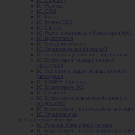
1С: Садовод
1С: Розница
1C: CRM
1C: Касса
1С: Клиент ЭДО
1С: Гаражи
1C: Расчет квартплаты и бухгалтерия ЖКХ
1C: Бухгалтерия
1C: Предприниматель
1C: Управление нашей фирмой
1C: Зарплата и управление персоналом
1C: Бухгалтерия государственного
учреждения
1C: Зарплата и кадры государственного
учреждения
1C: КАМИН: Зарплата
1C: Бухгалтерия НКО
1С: Общепит
1С: Бухгалтерия сельскохозяйст­венного
предприятия
1С: Бухгалтерия строительной организации
1С: Управляющий
Отраслевые решения
1С: Розница. Ювелирный магазин
1С: Бухгалтерия строительной организации