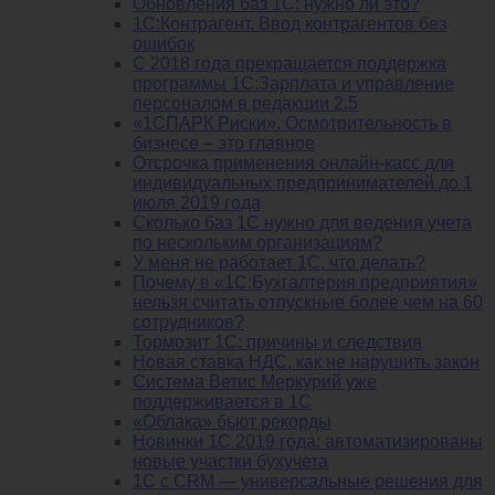
Обновления баз 1С: нужно ли это?
1С:Контрагент. Ввод контрагентов без
ошибок
С 2018 года прекращается поддержка
программы 1С:Зарплата и управление
персоналом в редакции 2.5
«1СПАРК Риски». Осмотрительность в
бизнесе – это главное
Отсрочка применения онлайн-касс для
индивидуальных предпринимателей до 1
июля 2019 года
Сколько баз 1C нужно для ведения учета
по нескольким организациям?
У меня не работает 1С, что делать?
Почему в «1С:Бухгалтерия предприятия»
нельзя считать отпускные более чем на 60
сотрудников?
Тормозит 1C: причины и следствия
Новая ставка НДС, как не нарушить закон
Система Ветис Меркурий уже
поддерживается в 1С
«Облака» бьют рекорды
Новинки 1С 2019 года: автоматизированы
новые участки бухучета
1С с CRM — универсальные решения для