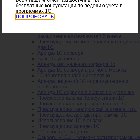
Аренда 1С - Друг руководителя
бесплатные консультации по ведению учета в
Идеальное решение для ведения
программах 1С.
бухгалтерии уже существует
ПОПРОБОВАТЬ
1С торговля онлайн в облаке - бесплатное
использование
Аренда виртуального сервера 1С -
расширение возможностей бизнеса
Преимущества использования дата-центра
для 1С
Аренда 1С сервера
Базы 1с удаленно
Аренда виртуального сервера 1с
Аренда 1С сервера в регионе Москва
1С торговля онлайн бесплатно
Аренда лицензий 1С - преимущества и
особенности
Аренда 1С сервера в облаке на удаленке
Профессиональная Консультация 1С
Профессиональная разработка на 1С
Преимущества тарифов сайта arenda1c.ru
Преимущества аренды программы 1С
Использование 1С в облаке
Преимущества аренды 1С
1С в облаке - надежно
Секреты «1С» – возможности программы, о