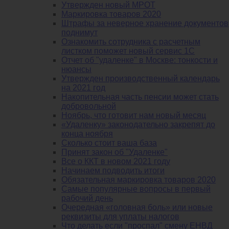
Утвержден новый МРОТ
Маркировка товаров 2020
Штрафы за неверное хранение документов
поднимут
Ознакомить сотрудника с расчетным
листком поможет новый сервис 1С
Отчет об "удаленке" в Москве: тонкости и
нюансы
Утвержден производственный календарь
на 2021 год
Накопительная часть пенсии может стать
добровольной
Ноябрь, что готовит нам новый месяц
«Удаленку» законодательно закрепят до
конца ноября
Сколько стоит ваша база
Принят закон об "Удаленке"
Все о ККТ в новом 2021 году
Начинаем подводить итоги
Обязательная маркировка товаров 2020
Самые популярные вопросы в первый
рабочий день
Очередная «головная боль» или новые
реквизиты для уплаты налогов
Что делать если "проспал" смену ЕНВД