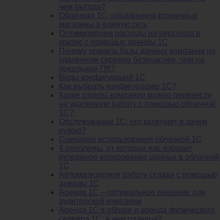
чем выгода?
Облачная 1С: объединяем розничные
магазины в единую сеть
Оптимизируем расходы на персонал в
кризис с помощью аренды 1С
Почему хранить базы данных компании на
удаленном сервере безопаснее, чем на
локальных ПК?
Виды конфигураций 1С
Как выбрать конфигурацию 1С?
Какие отделы компании можно перевести
на удаленную работу с помощью облачной
1С?
Обслуживание 1С: что включает и зачем
нужно?
Сценарии использования облачной 1С
4 проблемы, от которых вас избавит
резервное копирование данных в облачной
1С
Автоматизируем работу склада с помощью
аренды 1С
Аренда 1С – оптимальное решение для
аудиторской компании
Аренда 1С в облаке и аренда физического
сервера 1С: в чем разница?