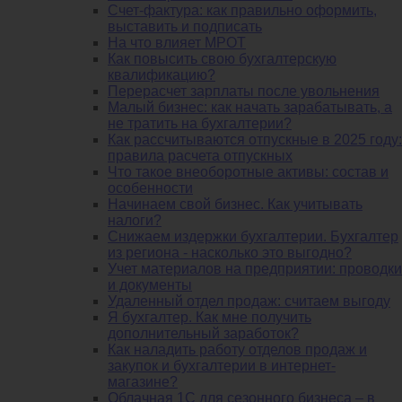
Счет-фактура: как правильно оформить,
выставить и подписать
На что влияет МРОТ
Как повысить свою бухгалтерскую
квалификацию?
Перерасчет зарплаты после увольнения
Малый бизнес: как начать зарабатывать, а
не тратить на бухгалтерии?
Как рассчитываются отпускные в 2025 году:
правила расчета отпускных
Что такое внеоборотные активы: состав и
особенности
Начинаем свой бизнес. Как учитывать
налоги?
Снижаем издержки бухгалтерии. Бухгалтер
из региона - насколько это выгодно?
Учет материалов на предприятии: проводки
и документы
Удаленный отдел продаж: считаем выгоду
Я бухгалтер. Как мне получить
дополнительный заработок?
Как наладить работу отделов продаж и
закупок и бухгалтерии в интернет-
магазине?
Облачная 1С для сезонного бизнеса – в