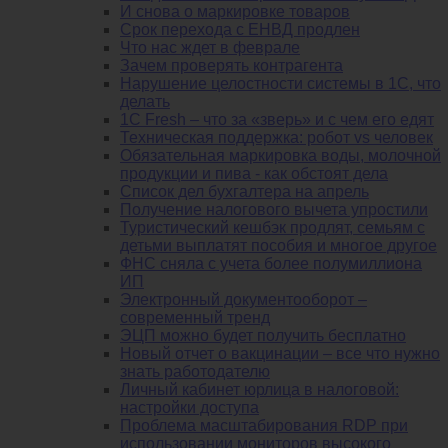
И снова о маркировке товаров
Срок перехода с ЕНВД продлен
Что нас ждет в феврале
Зачем проверять контрагента
Нарушение целостности системы в 1С, что
делать
1С Fresh – что за «зверь» и с чем его едят
Техническая поддержка: робот vs человек
Обязательная маркировка воды, молочной
продукции и пива - как обстоят дела
Список дел бухгалтера на апрель
Получение налогового вычета упростили
Туристический кешбэк продлят, семьям с
детьми выплатят пособия и многое другое
ФНС сняла с учета более полумиллиона
ИП
Электронный документооборот –
современный тренд
ЭЦП можно будет получить бесплатно
Новый отчет о вакцинации – все что нужно
знать работодателю
Личный кабинет юрлица в налоговой:
настройки доступа
Проблема масштабирования RDP при
использовании мониторов высокого