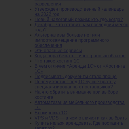
разрешения
Утвержден производственный календарь
на 2022 год
Новый налоговый режим: кто, где, когда?
Декабрь - что готовит нам последний месяц
года?
Альтернативы больше нет или
импортозамещение программного
обеспечения
Эти опасные сервисы
Когда пора бежать с иностранных облаков
Что такое хостинг 1С
В чем отличие «Аренды 1С» от «Хостинга
1С»
Подписывать документы стало проще
Почему хостинг под 1С лучше брать у
специализированных поставщиков?
На что обратить внимание при выборе
хостинга
Автоматизация мебельного производства
1С
Блокировка 1С
VPS и VDS — в чем отличия и как выбрать
Купить нельзя арендовать. Где поставить
запятую?