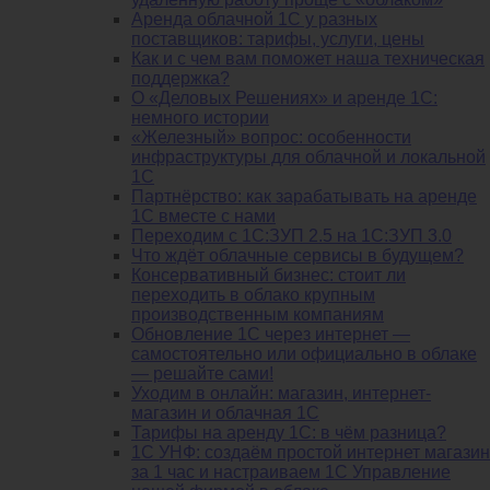
Аренда облачной 1С у разных
поставщиков: тарифы, услуги, цены
Как и с чем вам поможет наша техническая
поддержка?
О «Деловых Решениях» и аренде 1С:
немного истории
«Железный» вопрос: особенности
инфраструктуры для облачной и локальной
1С
Партнёрство: как зарабатывать на аренде
1С вместе с нами
Переходим с 1С:ЗУП 2.5 на 1С:ЗУП 3.0
Что ждёт облачные сервисы в будущем?
Консервативный бизнес: стоит ли
переходить в облако крупным
производственным компаниям
Обновление 1С через интернет —
самостоятельно или официально в облаке
— решайте сами!
Уходим в онлайн: магазин, интернет-
магазин и облачная 1С
Тарифы на аренду 1С: в чём разница?
1С УНФ: создаём простой интернет магазин
за 1 час и настраиваем 1С Управление