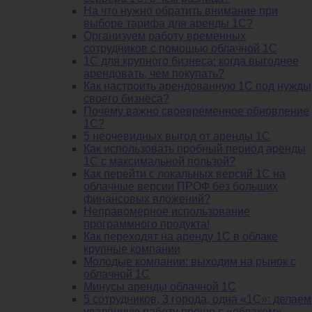
На что нужно обратить внимание при
выборе тарифа для аренды 1С?
Организуем работу временных
сотрудников с помощью облачной 1С
1С для крупного бизнеса: когда выгоднее
арендовать, чем покупать?
Как настроить арендованную 1С под нужды
своего бизнеса?
Почему важно своевременное обновление
1С?
5 неочевидных выгод от аренды 1С
Как использовать пробный период аренды
1С с максимальной пользой?
Как перейти с локальных версий 1С на
облачные версии ПРОФ без больших
финансовых вложений?
Неправомерное использование
программного продукта!
Как переходят на аренду 1С в облаке
крупные компании
Молодые компании: выходим на рынок с
облачной 1С
Минусы аренды облачной 1С
5 сотрудников, 3 города, одна «1С»: делаем
удалённую работу проще с «облаком»