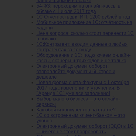
нашей фирмой в облаке
54-ФЗ: переходим на онлайн-кассы в
облаке с 1 июля 2017 года
1С Отчетность для ИП: 1200 рублей в год
Мобильное приложение 1С: отчётность на
ладони
Цена вопроса: сколько стоит перенести 1С
в облако
1С:Контрагент: вводим данные о любых
контрагентах за секунду
Оборудование и 1С: подключаем онлайн-
кассы, сканеры штрихкодов и не только
Электронный документооборот:
отправляйте документы быстрее и
дешевле
Новая форма счета-фактуры с 1 октября
2017 года: изменения и уточнения. В
"Аренде 1С" уже все заполнено!
Выбор малого бизнеса – это онлайн-
сервисы
Как обойти конкурентов на старте?
1C со встроенным клиент-банком – это
удобно
Электронный документооборот (ЭДО) в 1С
– ничего не стоит попробовать