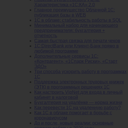
Характеристика «1С:КА» 2.0
Главное преимущество Облачной 1С:
публикация базы в WEB
1С в облаке: стабильность работы в SQL
Минимальный набор для начинающего
предпринимателя: бухгалтерия +
отчетность
Самая быстрая связка для печати чеков
1С:DirectBank или Клиент-Банк прямо в
любимой программе
Дополнительные сервисы 1С:
«Контрагент», «1Спарк Риски», «Старт
ЭДО»
Три способа ускорить работу в программах
1С
Поддержка электронных трудовых книжек
(ЭТК) в программных решениях 1С
Как настроить VipNet для входа в личный
кабинет в налоговой
Бухгалтерия на удалёнке — норма жизни
Как перевести 1С на удаленную работу?
Как 1С в облаке помогает в борьбе с
коронавирусом
До и после, новые реалии: основные