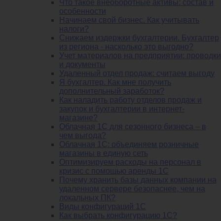
Что такое внеоборотные активы: состав и
особенности
Начинаем свой бизнес. Как учитывать
налоги?
Снижаем издержки бухгалтерии. Бухгалтер
из региона - насколько это выгодно?
Учет материалов на предприятии: проводки
и документы
Удаленный отдел продаж: считаем выгоду
Я бухгалтер. Как мне получить
дополнительный заработок?
Как наладить работу отделов продаж и
закупок и бухгалтерии в интернет-
магазине?
Облачная 1С для сезонного бизнеса – в
чем выгода?
Облачная 1С: объединяем розничные
магазины в единую сеть
Оптимизируем расходы на персонал в
кризис с помощью аренды 1С
Почему хранить базы данных компании на
удаленном сервере безопаснее, чем на
локальных ПК?
Виды конфигураций 1С
Как выбрать конфигурацию 1С?