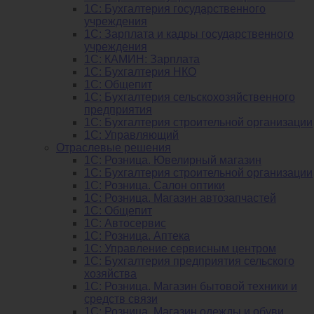
1C: Бухгалтерия государственного
учреждения
1C: Зарплата и кадры государственного
учреждения
1C: КАМИН: Зарплата
1C: Бухгалтерия НКО
1С: Общепит
1С: Бухгалтерия сельскохозяйст­венного
предприятия
1С: Бухгалтерия строительной организации
1С: Управляющий
Отраслевые решения
1С: Розница. Ювелирный магазин
1С: Бухгалтерия строительной организации
1С: Розница. Салон оптики
1С: Розница. Магазин автозапчастей
1C: Общепит
1С: Автосервис
1С: Розница. Аптека
1С: Управление сервисным центром
1С: Бухгалтерия предприятия сельского
хозяйства
1С: Розница. Магазин бытовой техники и
средств связи
1С: Розница. Магазин одежды и обуви