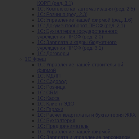
КОРП (ред. 3.1)
1C: Комплексная автоматизация (ред. 2.5)
1С: Розница (ред. 2.3)
1С: Управление нашей фирмой (ред. 1.6)
1С: Документооборот ПРОФ (ред. 2.1)
1C: Бухгалтерия государственного
учреждения ПРОФ (ред. 2.0)
1C: Зарплата и кадры бюджетного
учреждения ПРОФ (ред. 3.1)
1С: Договоры
1С:Фреш
1С: Управление нашей строительной
фирмой
1С: МДЛП
1С: Садовод
1С: Розница
1C: CRM
1C: Касса
1С: Клиент ЭДО
1С: Гаражи
1C: Расчет квартплаты и бухгалтерия ЖКХ
1C: Бухгалтерия
1C: Предприниматель
1C: Управление нашей фирмой
1C: Зарплата и управление персоналом