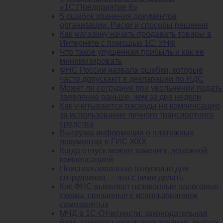
«1С:Предприятие 8»
5 ошибок хранения документов
организации. Риски и способы решения
Как магазину начать продавать товары в
Интернете с помощью 1С: УНФ
Что такое упущенная прибыль и как ее
минимизировать
ФНС России назвала ошибки, которые
часто допускают в декларации по НДС
Может ли сотрудник при увольнении подать
заявление раньше, чем за две недели
Как учитываются расходы на компенсацию
за использование личного транспортного
средства
Выгрузка информации о платежных
документах в ГИС ЖКХ
Когда отпуск можно заменить денежной
компенсацией
Неиспользованные отпускные дни
сотрудников — что с ними делать
Как ФНС выявляет незаконные налоговые
схемы, связанные с использованием
самозанятых
МЧД в 1С-Отчетности: законодательная
база, предпосылки использования, выпуск