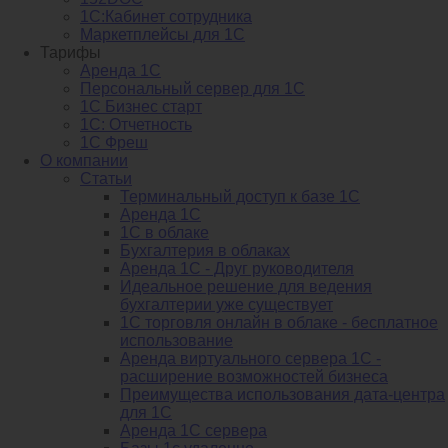
1С:Кабинет сотрудника
Маркетплейсы для 1С
Тарифы
Аренда 1С
Персональный сервер для 1С
1С Бизнес старт
1С: Отчетность
1C Фреш
О компании
Статьи
Терминальный доступ к базе 1С
Аренда 1С
1С в облаке
Бухгалтерия в облаках
Аренда 1С - Друг руководителя
Идеальное решение для ведения
бухгалтерии уже существует
1С торговля онлайн в облаке - бесплатное
использование
Аренда виртуального сервера 1С -
расширение возможностей бизнеса
Преимущества использования дата-центра
для 1С
Аренда 1С сервера