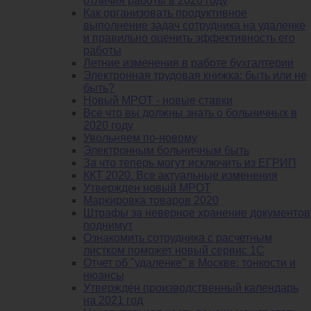
отличия работы в 2020 году
Как организовать продуктивное
выполнение задач сотрудника на удаленке
и правильно оценить эффективность его
работы
Летние изменения в работе бухгалтерии
Электронная трудовая книжка: быть или не
быть?
Новый МРОТ - новые ставки
Все что вы должны знать о больничных в
2020 году
Увольняем по-новому
Электронным больничным быть
За что теперь могут исключить из ЕГРИП
ККТ 2020. Все актуальные изменения
Утвержден новый МРОТ
Маркировка товаров 2020
Штрафы за неверное хранение документов
поднимут
Ознакомить сотрудника с расчетным
листком поможет новый сервис 1С
Отчет об "удаленке" в Москве: тонкости и
нюансы
Утвержден производственный календарь
на 2021 год