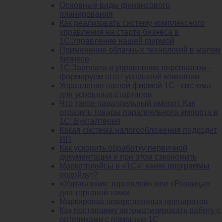
Основные виды финансового
планирования
Как реализовать систему комплексного
управления на старте бизнеса в
1С:Управление нашей фирмой
Применение облачных технологий в малом
бизнесе
1C:Зарплата и управление персоналом -
формируем штат успешной компании
Управление нашей фирмой 1C - система
для успешных стартапов
Что такое параллельный импорт. Как
отразить товары параллельного импорта в
1С: Бухгалтерия
Какая система налогообложения подходит
ИП
Как ускорить обработку первичной
документации и при этом сэкономить
Маркетплейсы в «1С»: какие программы
подойдут?
«Управление торговлей» или «Розница»
для торговой точки
Маркировка лекарственных препаратов
Как поставщику автоматизировать работу с
оптовиками с помощью 1С