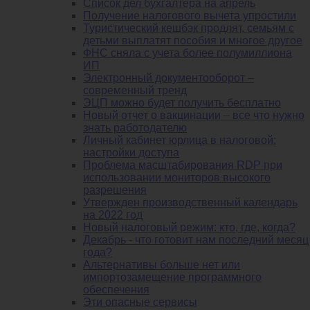
Список дел бухгалтера на апрель
Получение налогового вычета упростили
Туристический кешбэк продлят, семьям с
детьми выплатят пособия и многое другое
ФНС сняла с учета более полумиллиона
ИП
Электронный документооборот –
современный тренд
ЭЦП можно будет получить бесплатно
Новый отчет о вакцинации – все что нужно
знать работодателю
Личный кабинет юрлица в налоговой:
настройки доступа
Проблема масштабирования RDP при
использовании мониторов высокого
разрешения
Утвержден производственный календарь
на 2022 год
Новый налоговый режим: кто, где, когда?
Декабрь - что готовит нам последний месяц
года?
Альтернативы больше нет или
импортозамещение программного
обеспечения
Эти опасные сервисы