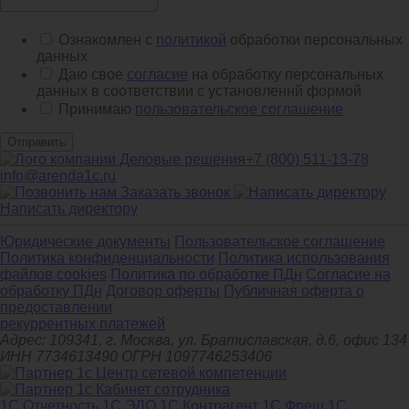
Ознакомлен с
политикой
обработки персональных
данных
Даю свое
согласие
на обработку персональных
данных в соответствии с установленнй формой
Принимаю
пользовательское соглашение
Отправить
+7 (800) 511-13-78
info@arenda1c.ru
Заказать звонок
Написать директору
Юридические документы
Пользовательское соглашение
Политика конфиденциальности
Политика использования
файлов cookies
Политика по обработке ПДн
Cогласие на
обработку ПДн
Договор оферты
Публичная оферта о
предоставлении
рекуррентных платежей
Адрес: 109341, г. Москва, ул. Братиславская, д.6, офис 134
ИНН 7734613490 ОГРН 1097746253406
1С Отчетность
1С ЭДО
1С Контрагент
1С Фреш
1С