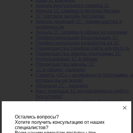
Базы 1с удаленно
Аренда виртуального сервера 1с
Аренда 1С сервера в регионе Москва
1С торговля онлайн бесплатно
Аренда лицензий 1С - преимущества и
особенности
Аренда 1С сервера в облаке на удаленке
Профессиональная Консультация 1С
Профессиональная разработка на 1С
Преимущества тарифов сайта arenda1c.ru
Преимущества аренды программы 1С
Использование 1С в облаке
Преимущества аренды 1С
1С в облаке - надежно
Секреты «1С» – возможности программы, о
которых вы не знали!
Облачная 1С - надежно
Как с помощью 1С контролировать работу
бухгалтера?
Как оптимизировать работу бухгалтера-
фрилансера? Арендуйте 1С!
5 преимуществ облачной 1С для вашей
Остались вопросы?
кадровой службы
Хотите получить консультацию от наших
Аренда 1С в облаке: организуем работу с
специалистов?
удаленными сотрудниками
Всем нашим клиентам доступны три