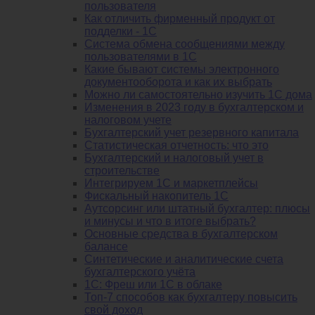
пользователя
Как отличить фирменный продукт от
подделки - 1С
Система обмена сообщениями между
пользователями в 1С
Какие бывают системы электронного
документооборота и как их выбрать
Можно ли самостоятельно изучить 1С дома
Изменения в 2023 году в бухгалтерском и
налоговом учете
Бухгалтерский учет резервного капитала
Статистическая отчетность: что это
Бухгалтерский и налоговый учет в
строительстве
Интегрируем 1С и маркетплейсы
Фискальный накопитель 1С
Аутсорсинг или штатный бухгалтер: плюсы
и минусы и что в итоге выбрать?
Основные средства в бухгалтерском
балансе
Синтетические и аналитические счета
бухгалтерского учёта
1C: Фреш или 1С в облаке
Топ-7 способов как бухгалтеру повысить
свой доход