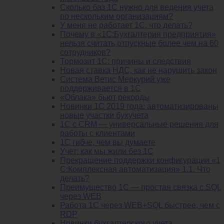
Сколько баз 1C нужно для ведения учета
по нескольким организациям?
У меня не работает 1С, что делать?
Почему в «1С:Бухгалтерия предприятия»
нельзя считать отпускные более чем на 60
сотрудников?
Тормозит 1C: причины и следствия
Новая ставка НДС, как не нарушить закон
Система Ветис Меркурий уже
поддерживается в 1С
«Облака» бьют рекорды
Новинки 1С 2019 года: автоматизированы
новые участки бухучета
1С с CRM — универсальные решения для
работы с клиентами
1С гибче, чем вы думаете
Учет: как мы жили без 1С
Прекращение поддержки конфигурации «1
С:Комплексная автоматизация» 1.1. Что
делать?
Преимущество 1С — простая связка с SQL
через WEB
Работа 1С через WEB+SQL быстрее, чем с
RDP
Новинки бухгалтерского учета.