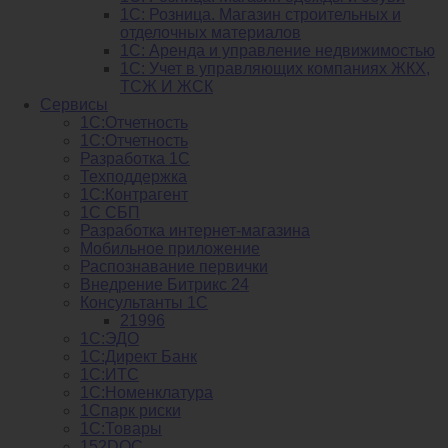
1С: Розница. Магазин строительных и
отделочных материалов
1С: Аренда и управление недвижимостью
1C: Учет в управляющих компаниях ЖКХ,
ТСЖ И ЖСК
Сервисы
1С:Отчетность
1С:Отчетность
Разработка 1С
Техподдержка
1С:Контрагент
1С СБП
Разработка интернет-магазина
Мобильное приложение
Распознавание первички
Внедрение Битрикс 24
Консультанты 1С
21996
1С:ЭДО
1С:Директ Банк
1С:ИТС
1С:Номенклатура
1Спарк риски
1С:Товары
152DOC