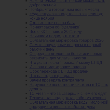
Накопительная часть пенсии может стать
добровольной
Ноябрь, что готовит нам новый месяц
«Удаленку» законодательно закрепят до
конца ноября
Сколько стоит ваша база
Принят закон об "Удаленке"
Все о ККТ в новом 2021 году
Начинаем подводить итоги
Обязательная маркировка товаров 2020
Самые популярные вопросы в первый
рабочий день
Очередная «головная боль» или новые
реквизиты для уплаты налогов
Что делать если "проспал" смену ЕНВД
И снова о маркировке товаров
Срок перехода с ЕНВД продлен
Что нас ждет в феврале
Зачем проверять контрагента
Нарушение целостности системы в 1С, что
делать
1С Fresh – что за «зверь» и с чем его едят
Техническая поддержка: робот vs человек
Обязательная маркировка воды, молочной
продукции и пива - как обстоят дела