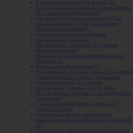
5 неочевидных выгод от аренды 1С
Как использовать пробный период аренды
1С с максимальной пользой?
Как перейти с локальных версий 1С на
облачные версии ПРОФ без больших
финансовых вложений?
Неправомерное использование
программного продукта!
Как переходят на аренду 1С в облаке
крупные компании
Молодые компании: выходим на рынок с
облачной 1С
Минусы аренды облачной 1С
5 сотрудников, 3 города, одна «1С»: делаем
удалённую работу проще с «облаком»
Аренда облачной 1С у разных
поставщиков: тарифы, услуги, цены
Как и с чем вам поможет наша техническая
поддержка?
О «Деловых Решениях» и аренде 1С:
немного истории
«Железный» вопрос: особенности
инфраструктуры для облачной и локальной
1С
Партнёрство: как зарабатывать на аренде