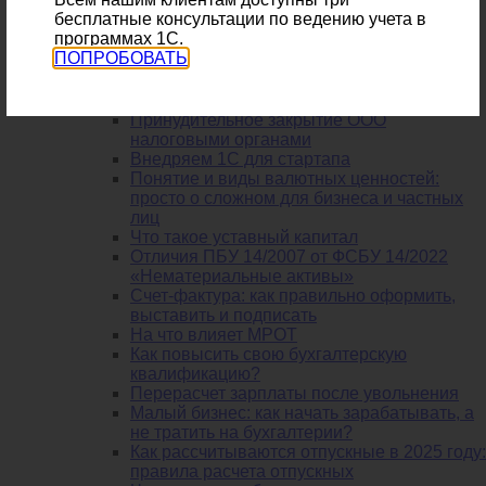
Облачная 1С: объединяем филиалы и
бесплатные консультации по ведению учета в
подразделения
программах 1С.
Новые лимиты и НДС для организаций и
ПОПРОБОВАТЬ
ИП на УСН
Налоги с подарков сотрудникам — как
платить
Принудительное закрытие ООО
налоговыми органами
Внедряем 1С для стартапа
Понятие и виды валютных ценностей:
просто о сложном для бизнеса и частных
лиц
Что такое уставный капитал
Отличия ПБУ 14/2007 от ФСБУ 14/2022
«Нематериальные активы»
Счет-фактура: как правильно оформить,
выставить и подписать
На что влияет МРОТ
Как повысить свою бухгалтерскую
квалификацию?
Перерасчет зарплаты после увольнения
Малый бизнес: как начать зарабатывать, а
не тратить на бухгалтерии?
Как рассчитываются отпускные в 2025 году:
правила расчета отпускных