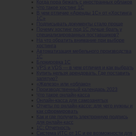
Когда пора бежать с иностранных облаков
Что такое хостинг 1С
В чем отличие «Аренды 1С» от «Хостинга
1С»
Подписывать документы стало проще
Почему хостинг под 1С лучше брать у
специализированных поставщиков?
На что обратить внимание при выборе
хостинга
Автоматизация мебельного производства
1С
Блокировка 1С
VPS и VDS — в чем отличия и как выбрать
Купить нельзя арендовать. Где поставить
запятую?
«Железо» или «облако»
Производственный календарь 2023
Что такое онлайн-касса
Онлайн-касса для самозанятых
Отчеты по онлайн-кассе: для чего нужны и
как сформировать
Как и где получить электронную подпись
для онлайн-касс
1С: Отчетность
Система ИТС от 1С и ее возможности для