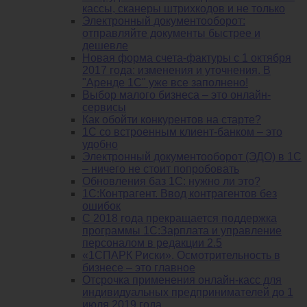
кассы, сканеры штрихкодов и не только
Электронный документооборот:
отправляйте документы быстрее и
дешевле
Новая форма счета-фактуры с 1 октября
2017 года: изменения и уточнения. В
"Аренде 1С" уже все заполнено!
Выбор малого бизнеса – это онлайн-
сервисы
Как обойти конкурентов на старте?
1C со встроенным клиент-банком – это
удобно
Электронный документооборот (ЭДО) в 1С
– ничего не стоит попробовать
Обновления баз 1С: нужно ли это?
1С:Контрагент. Ввод контрагентов без
ошибок
С 2018 года прекращается поддержка
программы 1С:Зарплата и управление
персоналом в редакции 2.5
«1СПАРК Риски». Осмотрительность в
бизнесе – это главное
Отсрочка применения онлайн-касс для
индивидуальных предпринимателей до 1
июля 2019 года