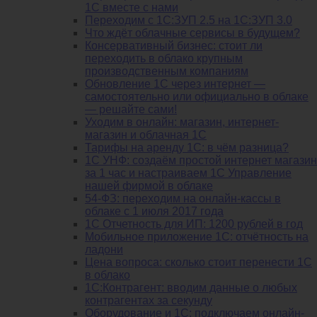
1С вместе с нами
Переходим с 1С:ЗУП 2.5 на 1С:ЗУП 3.0
Что ждёт облачные сервисы в будущем?
Консервативный бизнес: стоит ли
переходить в облако крупным
производственным компаниям
Обновление 1С через интернет —
самостоятельно или официально в облаке
— решайте сами!
Уходим в онлайн: магазин, интернет-
магазин и облачная 1С
Тарифы на аренду 1С: в чём разница?
1С УНФ: создаём простой интернет магазин
за 1 час и настраиваем 1С Управление
нашей фирмой в облаке
54-ФЗ: переходим на онлайн-кассы в
облаке с 1 июля 2017 года
1С Отчетность для ИП: 1200 рублей в год
Мобильное приложение 1С: отчётность на
ладони
Цена вопроса: сколько стоит перенести 1С
в облако
1С:Контрагент: вводим данные о любых
контрагентах за секунду
Оборудование и 1С: подключаем онлайн-