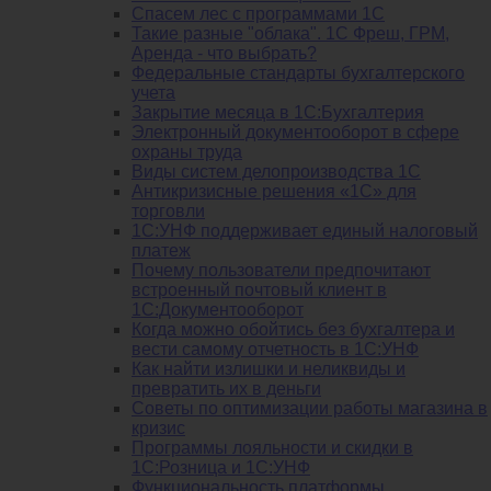
Спасем лес с программами 1С
Такие разные "облака". 1С Фреш, ГРМ,
Аренда - что выбрать?
Федеральные стандарты бухгалтерского
учета
Закрытие месяца в 1С:Бухгалтерия
Электронный документооборот в сфере
охраны труда
Виды систем делопроизводства 1C
Антикризисные решения «1С» для
торговли
1С:УНФ поддерживает единый налоговый
платеж
Почему пользователи предпочитают
встроенный почтовый клиент в
1С:Документооборот
Когда можно обойтись без бухгалтера и
вести самому отчетность в 1С:УНФ
Как найти излишки и неликвиды и
превратить их в деньги
Советы по оптимизации работы магазина в
кризис
Программы лояльности и скидки в
1С:Розница и 1С:УНФ
Функциональность платформы