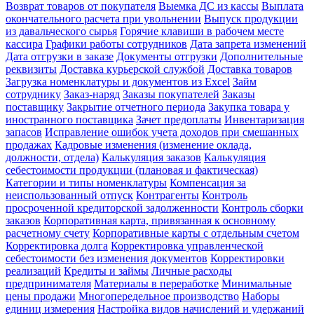
Возврат товаров от покупателя
Выемка ДС из кассы
Выплата
окончательного расчета при увольнении
Выпуск продукции
из давальческого сырья
Горячие клавиши в рабочем месте
кассира
Графики работы сотрудников
Дата запрета изменений
Дата отгрузки в заказе
Документы отгрузки
Дополнительные
реквизиты
Доставка курьерской службой
Доставка товаров
Загрузка номенклатуры и документов из Excel
Займ
сотруднику
Заказ-наряд
Заказы покупателей
Заказы
поставщику
Закрытие отчетного периода
Закупка товара у
иностранного поставщика
Зачет предоплаты
Инвентаризация
запасов
Исправление ошибок учета доходов при смешанных
продажах
Кадровые изменения (изменение оклада,
должности, отдела)
Калькуляция заказов
Калькуляция
себестоимости продукции (плановая и фактическая)
Категории и типы номенклатуры
Компенсация за
неиспользованный отпуск
Контрагенты
Контроль
просроченной кредиторской задолженности
Контроль сборки
заказов
Корпоративная карта, привязанная к основному
расчетному счету
Корпоративные карты с отдельным счетом
Корректировка долга
Корректировка управленческой
себестоимости без изменения документов
Корректировки
реализаций
Кредиты и займы
Личные расходы
предпринимателя
Материалы в переработке
Минимальные
цены продажи
Многопередельное производство
Наборы
единиц измерения
Настройка видов начислений и удержаний