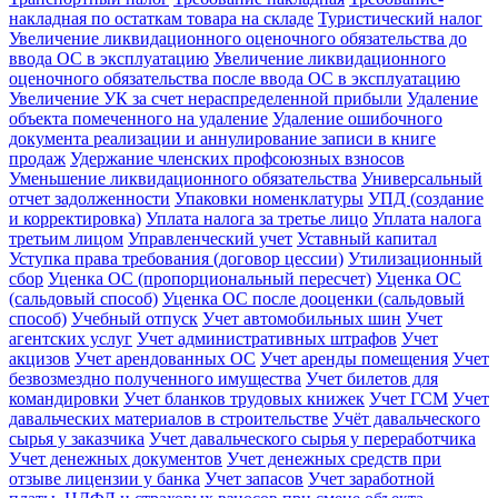
накладная по остаткам товара на складе
Туристический налог
Увеличение ликвидационного оценочного обязательства до
ввода ОС в эксплуатацию
Увеличение ликвидационного
оценочного обязательства после ввода ОС в эксплуатацию
Увеличение УК за счет нераспределенной прибыли
Удаление
объекта помеченного на удаление
Удаление ошибочного
документа реализации и аннулирование записи в книге
продаж
Удержание членских профсоюзных взносов
Уменьшение ликвидационного обязательства
Универсальный
отчет задолженности
Упаковки номенклатуры
УПД (создание
и корректировка)
Уплата налога за третье лицо
Уплата налога
третьим лицом
Управленческий учет
Уставный капитал
Уступка права требования (договор цессии)
Утилизационный
сбор
Уценка ОС (пропорциональный пересчет)
Уценка ОС
(сальдовый способ)
Уценка ОС после дооценки (сальдовый
способ)
Учебный отпуск
Учет автомобильных шин
Учет
агентских услуг
Учет административных штрафов
Учет
акцизов
Учет арендованных ОС
Учет аренды помещения
Учет
безвозмездно полученного имущества
Учет билетов для
командировки
Учет бланков трудовых книжек
Учет ГСМ
Учет
давальческих материалов в строительстве
Учёт давальческого
сырья у заказчика
Учет давальческого сырья у переработчика
Учет денежных документов
Учет денежных средств при
отзыве лицензии у банка
Учет запасов
Учет заработной