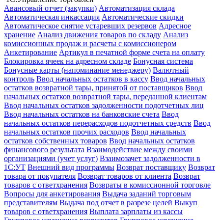
Авансовый отчет (закупки)
Автоматизация склада
Автоматическая инкассация
Автоматические скидки
Автоматическое снятие устаревших резервов
Адресное
хранение
Анализ движения товаров по складу
Анализ
комиссионных продаж и расчеты с комиссионером
Анкетирование
Артикул в печатной форме счета на оплату
Блокировка ячеек на адресном складе
Бонусная система
Бонусные карты (напоминание менеджеру)
Валютный
контроль
Ввод начальных остатков в кассу
Ввод начальных
остатков возвратной тары, принятой от поставщиков
Ввод
начальных остатков возвратной тары, переданной клиентам
Ввод начальных остатков задолженности подотчетных лиц
Ввод начальных остатков на банковские счета
Ввод
начальных остатков перерасходов подотчетных средств
Ввод
начальных остатков прочих расходов
Ввод начальных
остатков собственных товаров
Ввод начальных остатков
финансового результата
Взаимодействие между своими
организациями (учет услуг)
Взаимозачет задолженности в
1С:УТ
Внешний вид программы
Возврат поставщику
Возврат
товара от покупателя
Возврат товаров от клиента
Возврат
товаров с ответхранения
Возвраты в комиссионной торговле
Вопросы для анкетирования
Выдача заданий торговым
представителям
Выдача под отчет в разрезе целей
Выкуп
товаров с ответхранения
Выплата зарплаты из кассы