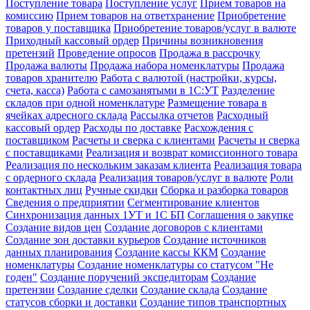
Поступление товара
Поступление услуг
Прием товаров на
комиссию
Прием товаров на ответхранение
Приобретение
товаров у поставщика
Приобретение товаров/услуг в валюте
Приходный кассовый ордер
Причины возникновения
претензий
Проведение опросов
Продажа в рассрочку
Продажа валюты
Продажа набора номенклатуры
Продажа
товаров хранителю
Работа с валютой (настройки, курсы,
счета, касса)
Работа с самозанятыми в 1С:УТ
Разделение
складов при одной номенклатуре
Размещение товара в
ячейках адресного склада
Рассылка отчетов
Расходный
кассовый ордер
Расходы по доставке
Расхождения с
поставщиком
Расчеты и сверка с клиентами
Расчеты и сверка
с поставщиками
Реализация и возврат комиссионного товара
Реализация по нескольким заказам клиента
Реализация товара
с ордерного склада
Реализация товаров/услуг в валюте
Роли
контактных лиц
Ручные скидки
Сборка и разборка товаров
Сведения о предприятии
Сегментирование клиентов
Синхронизация данных 1УТ и 1С БП
Соглашения о закупке
Создание видов цен
Создание договоров с клиентами
Создание зон доставки курьеров
Создание источников
данных планирования
Создание кассы ККМ
Создание
номенклатуры
Создание номенклатуры со статусом "Не
годен"
Создание поручений экспедиторам
Создание
претензии
Создание сделки
Создание склада
Создание
статусов сборки и доставки
Создание типов транспортных