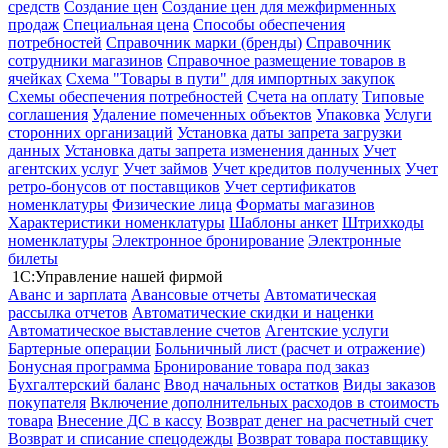
средств
Создание цен
Создание цен для межфирменных
продаж
Специальная цена
Способы обеспечения
потребностей
Справочник марки (бренды)
Справочник
сотрудники магазинов
Справочное размещение товаров в
ячейках
Схема "Товары в пути" для импортных закупок
Схемы обеспечения потребностей
Счета на оплату
Типовые
соглашения
Удаление помеченных объектов
Упаковка
Услуги
сторонних организаций
Установка даты запрета загрузки
данных
Установка даты запрета изменения данных
Учет
агентских услуг
Учет займов
Учет кредитов полученных
Учет
ретро-бонусов от поставщиков
Учет сертификатов
номенклатуры
Физические лица
Форматы магазинов
Характеристики номенклатуры
Шаблоны анкет
Штрихкоды
номенклатуры
Электронное бронирование
Электронные
билеты
1С:Управление нашей фирмой
Аванс и зарплата
Авансовые отчеты
Автоматическая
рассылка отчетов
Автоматические скидки и наценки
Автоматическое выставление счетов
Агентские услуги
Бартерные операции
Больничный лист (расчет и отражение)
Бонусная программа
Бронирование товара под заказ
Бухгалтерский баланс
Ввод начальных остатков
Виды заказов
покупателя
Включение дополнительных расходов в стоимость
товара
Внесение ДС в кассу
Возврат денег на расчетный счет
Возврат и списание спецодежды
Возврат товара поставщику