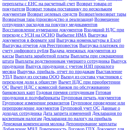
переплаты с ЕНС на расчетный счет
Возврат товара от
покупателя
Возврат товара поставщику по нескольким
документам
Возврат целевых средств
Возврат/невозврат тары
Возвратная тара (производство и реализация)
Возмещение
сотруднику расходов на покупку медикаментов
Восстановление нумерации документов
Входящий НДС при
переходе с УСН на ОСНО
Выбытие НМА
Выгрузка
документов в формате xml
Выгрузка номенклатуры в Excel
Выгрузка отчетов для Реестрповесток
Выгрузка платежек по
счету цифрового рубля
Выдача денежных документов из
кассы
Выплата заработной платы
Выплаты при сокращении
штата
Выплаты родственникам умершего сотрудника
Выпуск
продукции
Выпуск продукции с учетом НЗП прошлого
месяца
Выручка, прибыль, отчет по продажам
Выставление
УПД
Выход из состава ООО
Выход из состава участников с
переходом доли к обществу
Вычет НДС при приобретении
ОС
Вычет НДС с комиссий банков по обслуживанию
банковских карт
Годовая премия сотрудникам
Готовая
продукция и полуфабрикаты
Групповая печать документов
Групповое изменение реквизитов
Групповое проведение или
перепроведение документов
Групповой учет ОС
Данные о
доходах сотрудника
Дата запрета изменений
Декларация по
косвенным налогам
Декларация по налогу на прибыль
Денежная компенсация молока
Депонирование зарплаты
Добавление МЧД
Доверенность
Договор ГПХ
Документ для