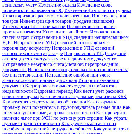
воинскому учету
Изменение оклада
Изменение срока
полезного использования ОС
Изменение фамилии сотрудника
Инвентаризация расчетов с контрагентами
Инвентаризация
товаров
Инвентаризация товаров (продажа излишков)
Интеграция с облачной кассой
Исключение товаров из
прослеживаемости
Исполнительный лист
Использование
статей затрат
Исправление в УПД сведений неплательщиком
НДС
Исправление в УПД сведений, относящихся к
первичному документу
Исправление в УПД сведений,
относящихся к счету-фактуре
Исправление в УПД сведений,
относящихся к счету-фактуре и первичному документу
Исправление неверного счета учета без перепроведения
документов
Исправление отрицательных остатков по счетам
без инвентаризации
Исправление ошибок при учете
агентских/комиссионных договоров
История изменения
документа
Кадастровая стоимость отдельных объектов
недвижимости
Кадровый перевод
Как вести учет расходов
если нет выручки
Как изменить актуальные реквизиты КБК
Как изменить систему налогообложения
Как оформить
продажу, если покупатель и грузополучатель разные лица
Как
покупать упаковками, а продавать поштучно
Как проверить
наличие льгот при УСН по региону регистрации
Как убрать
пустые строки в отчетности
Как удержать алименты из
пособия по временной нетрудоспособности
Как установить и