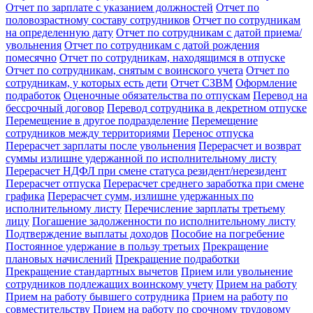
Отчет по зарплате с указанием должностей
Отчет по
половозрастному составу сотрудников
Отчет по сотрудникам
на определенную дату
Отчет по сотрудникам с датой приема/
увольнения
Отчет по сотрудникам с датой рождения
помесячно
Отчет по сотрудникам, находящимся в отпуске
Отчет по сотрудникам, снятым с воинского учета
Отчет по
сотрудникам, у которых есть дети
Отчет СЗВМ
Оформление
подработок
Оценочные обязательства по отпускам
Перевод на
бессрочный договор
Перевод сотрудника в декретном отпуске
Перемещение в другое подразделение
Перемещение
сотрудников между территориями
Перенос отпуска
Перерасчет зарплаты после увольнения
Перерасчет и возврат
суммы излишне удержанной по исполнительному листу
Перерасчет НДФЛ при смене статуса резидент/нерезидент
Перерасчет отпуска
Перерасчет среднего заработка при смене
графика
Перерасчет сумм, излишне удержанных по
исполнительному листу
Перечисление зарплаты третьему
лицу
Погашение задолженности по исполнительному листу
Подтверждение выплаты доходов
Пособие на погребение
Постоянное удержание в пользу третьих
Прекращение
плановых начислений
Прекращение подработки
Прекращение стандартных вычетов
Прием или увольнение
сотрудников подлежащих воинскому учету
Прием на работу
Прием на работу бывшего сотрудника
Прием на работу по
совместительству
Прием на работу по срочному трудовому