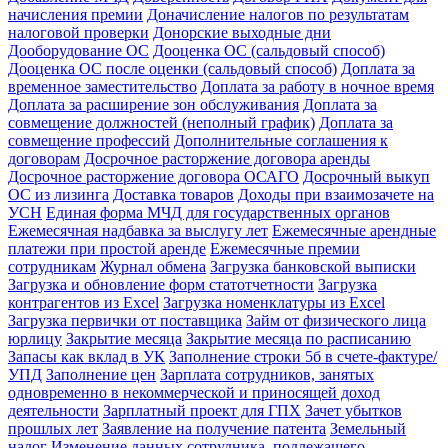
начисления премии
Доначисление налогов по результатам
налоговой проверки
Донорские выходные дни
Дооборудование ОС
Дооценка ОС (сальдовый способ)
Дооценка ОС после оценки (сальдовый способ)
Доплата за
временное заместительство
Доплата за работу в ночное время
Доплата за расширение зон обслуживания
Доплата за
совмещение должностей (неполный график)
Доплата за
совмещение профессий
Дополнительные соглашения к
договорам
Досрочное расторжение договора аренды
Досрочное расторжение договора ОСАГО
Досрочный выкуп
ОС из лизинга
Доставка товаров
Доходы при взаимозачете на
УСН
Единая форма МЧД для государственных органов
Ежемесячная надбавка за выслугу лет
Ежемесячные арендные
платежи при простой аренде
Ежемесячные премии
сотрудникам
Журнал обмена
Загрузка банковской выписки
Загрузка и обновление форм статотчетности
Загрузка
контрагентов из Excel
Загрузка номенклатуры из Excel
Загрузка первички от поставщика
Займ от физического лица
юрлицу
Закрытие месяца
Закрытие месяца по расписанию
Запасы как вклад в УК
Заполнение строки 5б в счете-фактуре/
УПД
Заполнение цен
Зарплата сотрудников, занятых
одновременно в некоммерческой и приносящей доход
деятельности
Зарплатный проект для ГПХ
Зачет убытков
прошлых лет
Заявление на получение патента
Земельный
налог
Изменение данных сотрудника, подлежащего