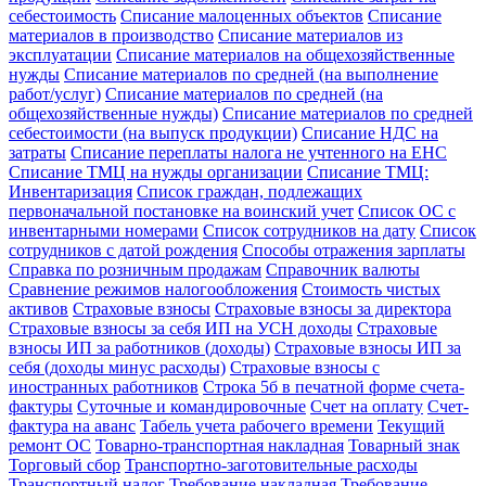
себестоимость
Списание малоценных объектов
Списание
материалов в производство
Списание материалов из
эксплуатации
Списание материалов на общехозяйственные
нужды
Списание материалов по средней (на выполнение
работ/услуг)
Списание материалов по средней (на
общехозяйственные нужды)
Списание материалов по средней
себестоимости (на выпуск продукции)
Списание НДС на
затраты
Списание переплаты налога не учтенного на ЕНС
Списание ТМЦ на нужды организации
Списание ТМЦ:
Инвентаризация
Список граждан, подлежащих
первоначальной постановке на воинский учет
Список ОС с
инвентарными номерами
Список сотрудников на дату
Список
сотрудников с датой рождения
Способы отражения зарплаты
Справка по розничным продажам
Справочник валюты
Сравнение режимов налогообложения
Стоимость чистых
активов
Страховые взносы
Страховые взносы за директора
Страховые взносы за себя ИП на УСН доходы
Страховые
взносы ИП за работников (доходы)
Страховые взносы ИП за
себя (доходы минус расходы)
Страховые взносы с
иностранных работников
Строка 5б в печатной форме счета-
фактуры
Суточные и командировочные
Счет на оплату
Счет-
фактура на аванс
Табель учета рабочего времени
Текущий
ремонт ОС
Товарно-транспортная накладная
Товарный знак
Торговый сбор
Транспортно-заготовительные расходы
Транспортный налог
Требование накладная
Требование-