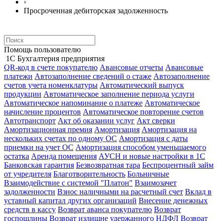
›
Просроченная дебиторская задолженность
Помощь пользователю
1С Бухгалтерия предприятия
QR-код в счете покупателю
Авансовые отчеты
Авансовые
платежи
Автозаполнение сведений о стаже
Автозаполнение
счетов учета номенклатуры
Автоматический выпуск
продукции
Автоматическое заполнение периода услуги
Автоматическое напоминание о платеже
Автоматическое
начисление процентов
Автоматическое повторение счетов
Автотранспорт
Акт об оказании услуг
Акт сверки
Амортизационная премия
Амортизация
Амортизация на
нескольких счетах по одному ОС
Амортизация с даты
приемки на учет ОС
Амортизация способом уменьшаемого
остатка
Аренда помещения
АУСН и новые настройки в 1С
Банковская гарантия
Безвозвратная тара
Беспроцентный займ
от учредителя
Благотворительность
Больничные
Взаимодействие с системой "Платон"
Взаимозачет
задолженности
Взнос наличными на расчетный счет
Вклад в
уставный капитал других организаций
Внесение денежных
средств в кассу
Возврат аванса покупателю
Возврат
госпошлины
Возврат излишне удержанного НДФЛ
Возврат