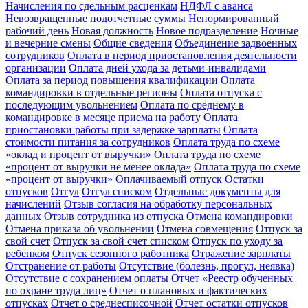
Начисления по сдельным расценкам
НДФЛ с аванса
Невозвращенные подотчетные суммы
Ненормированный
рабочий день
Новая должность
Новое подразделение
Ночные
и вечерние смены
Общие сведения
Объединение задвоенных
сотрудников
Оплата в период приостановления деятельности
организации
Оплата дней ухода за детьми-инвалидами
Оплата за период повышения квалификации
Оплата
командировки в отдельные регионы
Оплата отпуска с
последующим увольнением
Оплата по среднему в
командировке в месяце приема на работу
Оплата
приостановки работы при задержке зарплаты
Оплата
стоимости питания за сотрудников
Оплата труда по схеме
«оклад и процент от выручки»
Оплата труда по схеме
«процент от выручки не менее оклада»
Оплата труда по схеме
«процент от выручки»
Оплачиваемый отпуск
Остатки
отпусков
Отгул
Отгул списком
Отдельные документы для
начислений
Отзыв согласия на обработку персональных
данных
Отзыв сотрудника из отпуска
Отмена командировки
Отмена приказа об увольнении
Отмена совмещения
Отпуск за
свой счет
Отпуск за свой счет списком
Отпуск по уходу за
ребенком
Отпуск сезонного работника
Отражение зарплаты
Отстранение от работы
Отсутствие (болезнь, прогул, неявка)
Отсутствие с сохранением оплаты
Отчет «Реестр обученных
по охране труда лиц»
Отчет о плановых и фактических
отпусках
Отчет о среднесписочной
Отчет остатки отпусков