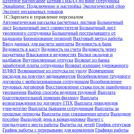
Штатное расписание
Штраф ГИБДД по вине сотрудника
Эквайринг. Подключение и настройка
Экологический сбор
Экспорт несырьевых товаров
1С:Зарплата и управление персоналом
Автоматическая рассылка расчетных листков
Больничный
лист
Больничный лист совместителя
Больничный лист
уволенного сотрудника
Больничный пострадавшего от
радиации
Бронирование позиций
Вахтовый метод работы
Ввод данных для расчета зарплаты
Ведомость в банк
Ведомость в кассу
Ведомость на счета
Ведомость через
раздатчика
Взыскания в ведомостях
Вилки окладов и
надбавок
Внутрисменные отпуска
Возврат из банка
заработной платы сотрудника
Возврат излишне удержанного
НДФЛ
Возвращение из отпуска по уходу
Возмещение
расходов на покупку медикаментов
Возобновление трудового
договора с мобилизованным сотрудником
Возобновление
трудовых договоров
Восстановление стажа после ошибочного
увольнения
Выбор способа ведения трудовой
Выплата
благотворительной помощи физлицу
Выплата
вознаграждения по договору ГПХ
Выплата дивидендов
учредителю
Выплаты бывшим сотрудникам
Выплаты за
прошлые периоды
Выплаты при сокращении штата
Выходное
пособие
Выходной день в командировке
Вычет с
предыдущего места работы
Вычеты на детей
График отпусков
График работы с перерывами для кормления
Графики работы