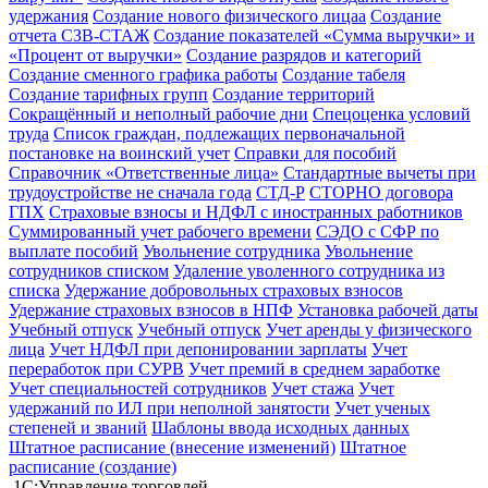
удержания
Создание нового физического лицаа
Создание
отчета СЗВ-СТАЖ
Создание показателей «Сумма выручки» и
«Процент от выручки»
Создание разрядов и категорий
Создание сменного графика работы
Создание табеля
Создание тарифных групп
Создание территорий
Сокращённый и неполный рабочие дни
Спецоценка условий
труда
Список граждан, подлежащих первоначальной
постановке на воинский учет
Справки для пособий
Справочник «Ответственные лица»
Стандартные вычеты при
трудоустройстве не сначала года
СТД-Р
СТОРНО договора
ГПХ
Страховые взносы и НДФЛ с иностранных работников
Суммированный учет рабочего времени
СЭДО с СФР по
выплате пособий
Увольнение сотрудника
Увольнение
сотрудников списком
Удаление уволенного сотрудника из
списка
Удержание добровольных страховых взносов
Удержание страховых взносов в НПФ
Установка рабочей даты
Учебный отпуск
Учебный отпуск
Учет аренды у физического
лица
Учет НДФЛ при депонировании зарплаты
Учет
переработок при СУРВ
Учет премий в среднем заработке
Учет специальностей сотрудников
Учет стажа
Учет
удержаний по ИЛ при неполной занятости
Учет ученых
степеней и званий
Шаблоны ввода исходных данных
Штатное расписание (внесение изменений)
Штатное
расписание (создание)
1С:Управление торговлей