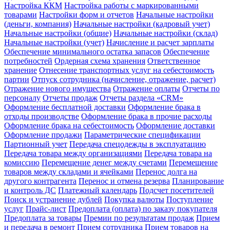
Настройка ККМ
Настройка работы с маркированными
товарами
Настройки форм и отчетов
Начальные настройки
(деньги, компания)
Начальные настройки (кадровый учет)
Начальные настройки (общие)
Начальные настройки (склад)
Начальные настройки (учет)
Начисление и расчет зарплаты
Обеспечение минимального остатка запасов
Обеспечение
потребностей
Ордерная схема хранения
Ответственное
хранение
Отнесение транспортных услуг на себестоимость
партии
Отпуск сотрудника (начисление, отражение, расчет)
Отражение нового имущества
Отражение оплаты
Отчеты по
персоналу
Отчеты продаж
Отчеты раздела «CRM»
Оформление бесплатной доставки
Оформление брака в
отходы производстве
Оформление брака в прочие расходы
Оформление брака на себестоимость
Оформление доставки
Оформление продажи
Параметрические спецификации
Партионный учет
Передача спецодежды в эксплуатацию
Передача товара между организациями
Передача товара на
комиссию
Перемещение денег между счетами
Перемещение
товаров между складами и ячейками
Перенос долга на
другого контрагента
Перенос и отмена резерва
Планирование
и контроль ДС
Платежный календарь
Подсчет посетителей
Поиск и устранение дублей
Покупка валюты
Поступление
услуг
Прайс-лист
Предоплата (оплата) по заказу покупателя
Предоплата за товары
Премии по результатам продаж
Прием
и передача в ремонт
Прием сотрудника
Прием товаров на