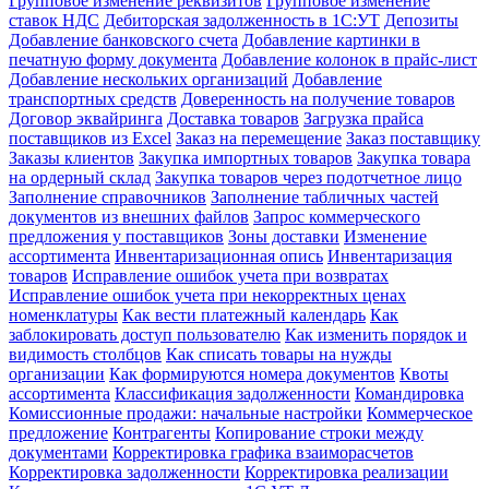
Групповое изменение реквизитов
Групповое изменение
ставок НДС
Дебиторская задолженность в 1С:УТ
Депозиты
Добавление банковского счета
Добавление картинки в
печатную форму документа
Добавление колонок в прайс-лист
Добавление нескольких организаций
Добавление
транспортных средств
Доверенность на получение товаров
Договор эквайринга
Доставка товаров
Загрузка прайса
поставщиков из Excel
Заказ на перемещение
Заказ поставщику
Заказы клиентов
Закупка импортных товаров
Закупка товара
на ордерный склад
Закупка товаров через подотчетное лицо
Заполнение справочников
Заполнение табличных частей
документов из внешних файлов
Запрос коммерческого
предложения у поставщиков
Зоны доставки
Изменение
ассортимента
Инвентаризационная опись
Инвентаризация
товаров
Исправление ошибок учета при возвратах
Исправление ошибок учета при некорректных ценах
номенклатуры
Как вести платежный календарь
Как
заблокировать доступ пользователю
Как изменить порядок и
видимость столбцов
Как списать товары на нужды
организации
Как формируются номера документов
Квоты
ассортимента
Классификация задолженности
Командировка
Комиссионные продажи: начальные настройки
Коммерческое
предложение
Контрагенты
Копирование строки между
документами
Корректировка графика взаиморасчетов
Корректировка задолженности
Корректировка реализации