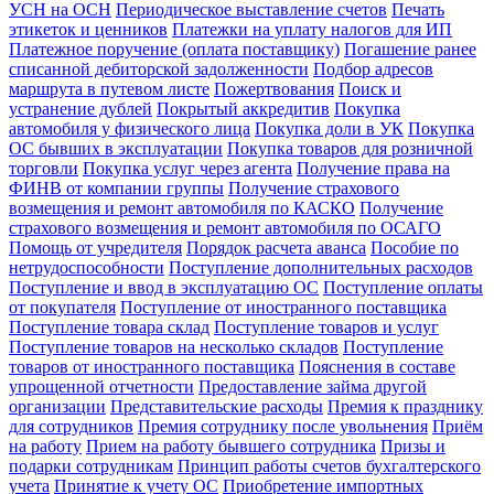
УСН на ОСН
Периодическое выставление счетов
Печать
этикеток и ценников
Платежки на уплату налогов для ИП
Платежное поручение (оплата поставщику)
Погашение ранее
списанной дебиторской задолженности
Подбор адресов
маршрута в путевом листе
Пожертвования
Поиск и
устранение дублей
Покрытый аккредитив
Покупка
автомобиля у физического лица
Покупка доли в УК
Покупка
ОС бывших в эксплуатации
Покупка товаров для розничной
торговли
Покупка услуг через агента
Получение права на
ФИНВ от компании группы
Получение страхового
возмещения и ремонт автомобиля по КАСКО
Получение
страхового возмещения и ремонт автомобиля по ОСАГО
Помощь от учредителя
Порядок расчета аванса
Пособие по
нетрудоспособности
Поступление дополнительных расходов
Поступление и ввод в эксплуатацию ОС
Поступление оплаты
от покупателя
Поступление от иностранного поставщика
Поступление товара склад
Поступление товаров и услуг
Поступление товаров на несколько складов
Поступление
товаров от иностранного поставщика
Пояснения в составе
упрощенной отчетности
Предоставление займа другой
организации
Представительские расходы
Премия к празднику
для сотрудников
Премия сотруднику после увольнения
Приём
на работу
Прием на работу бывшего сотрудника
Призы и
подарки сотрудникам
Принцип работы счетов бухгалтерского
учета
Принятие к учету ОС
Приобретение импортных