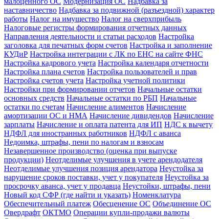
малоценного ОС
Модернизация ОС
Надбавка за
наставничество
Надбавка за подвижной (разъездной) характер
работы
Налог на имущество
Налог на сверхприбыль
Налоговые регистры формирования отчетных данных
Направления деятельности и статьи расходов
Настройка
заголовка для печатных форм счетов
Настройка и заполнение
КУДиР
Настройка интеграции с ЛК по ЕНС на сайте ФНС
Настройка кадрового учета
Настройка календаря отчетности
Настройка плана счетов
Настройка пользователей и прав
Настройка счетов учета
Настройка учетной политики
Настройки при формировании отчетов
Начальные остатки
основных средств
Начальные остатки по РБП
Начальные
остатки по счетам
Начисление алиментов
Начисление
амортизации ОС и НМА
Начисление дивидендов
Начисление
зарплаты
Начисление и оплата патента для ИП
НДС к вычету
НДФЛ для иностранных работников
НДФЛ с аванса
Недоимка, штрафы, пени по налогам и взносам
Незавершенное производство (оценка при выпуске
продукции)
Неотделимые улучшения в учете арендодателя
Неотделимые улучшения позиция арендатора
Неустойка за
нарушение сроков поставки, учет у покупателя
Неустойка за
просрочку аванса, учет у продавца
Неустойки, штрафы, пени
Новый код СФР (где найти и указать)
Номенклатура
Обеспечительный платеж
Обесценение ОС
Объединение ОС
Овердрафт
ОКТМО
Операции купли-продажи валюты