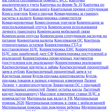
настроить сертификаты обмена с ФСС
Карточка
аналитического учета
Карточка по форме № 10
Карточка по
форме № 18
Кассовая книга
Квартальная премия сотрудникам
Книга покупок
Книга продаж
Командировка за границу,
расчеты в валюте
Командировка совместителя
Командировочные
Комиссионная торговля
Компенсация за
неиспользованный отпуск
Компенсация использования
личного транспорта
Компенсация мобильной связи
Компенсация отпуска
Компенсация сотрудникам расходов на
питание
Конвертация валюты
Консервация ОС
Контроль
отрицательных остатков
Корректировка ГТД и
восстановление НДС
Корректировка ЕНС
Корректировка
НДС при ошибочной дате СФ
Корректировка поступлений и
реализаций
Корректировка проведенных документов
(поступления или реализации)
Корректировка реализации
Краткосрочные кредиты и займы
Краткосрочный процентный
заем в рублях
Краткосрочный процентный заем в у.е
Кредитная линия
Купля-продажа криптовалюты
Купля-
продажа товаров в разных единицах измерения
Лизинг
Лизинг у лизингополучателя
Ликвидация ОС с продажей
материальных ценностей
Лимит остатка кассы
Льготный
кредит (коронавирус)
Массовое изменение ставки НДС в
номенклатуре
Материалы как вклад в УК
Материальная
помощь 2026
Материальная помощь в связи с мобилизацией
Материальная помощь при рождении ребенка
Модернизация