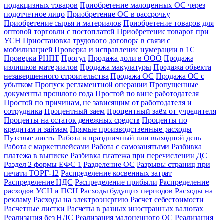
подакцизных товаров
Приобретение малоценных ОС через
подотчетное лицо
Приобретение ОС в рассрочку
Приобретение сырья и материалов
Приобретение товаров для
оптовой торговли с постоплатой
Приобретение товаров при
УСН
Приостановка трудового договора в связи с
мобилизацией
Проверка и исправление нумерации в 1С
Проверка РНПТ
Прогул
Продажа доли в ООО
Продажа
излишков материалов
Продажа макулатуры
Продажа объекта
незавершенного строительства
Продажа ОС
Продажа ОС с
убытком
Пропуск регламентной операции
Пропущенные
документы прошлого года
Простой по вине работодателя
Простой по причинам, не зависящим от работодателя и
сотрудника
Процентный заем
Процентный заём от учредителя
Проценты на остаток денежных средств
Проценты по
кредитам и займам
Прямые производственные расходы
Путевые листы
Работа в праздничный или выходной день
Работа с маркетплейсами
Работа с самозанятыми
Разбивка
платежа в выписке
Разбивка платежа при перечислении ДС
Раздел 2 формы ЕФС 1
Разделение ОС
Разрывы страниц при
печати ТОРГ-12
Распределение косвенных затрат
Распределение НДС
Распределение прибыли
Распределение
расходов УСН и ПСН
Расходы будущих периодов
Расходы на
рекламу
Расходы на электроэнергию
Расчет себестоимости
Расчетные листки
Расчеты в разных иностранных валютах
Реализация без НДС
Реализация малоценного ОС
Реализация