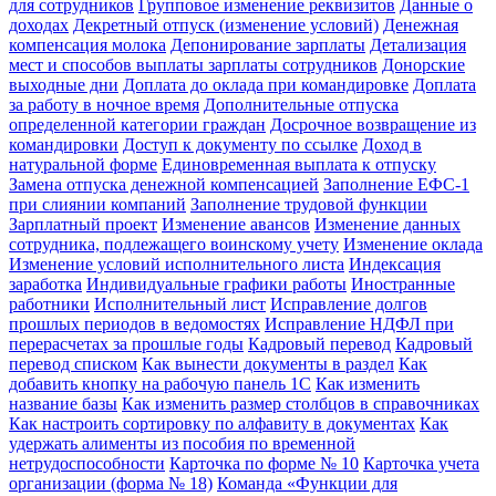
для сотрудников
Групповое изменение реквизитов
Данные о
доходах
Декретный отпуск (изменение условий)
Денежная
компенсация молока
Депонирование зарплаты
Детализация
мест и способов выплаты зарплаты сотрудников
Донорские
выходные дни
Доплата до оклада при командировке
Доплата
за работу в ночное время
Дополнительные отпуска
определенной категории граждан
Досрочное возвращение из
командировки
Доступ к документу по ссылке
Доход в
натуральной форме
Единовременная выплата к отпуску
Замена отпуска денежной компенсацией
Заполнение ЕФС-1
при слиянии компаний
Заполнение трудовой функции
Зарплатный проект
Изменение авансов
Изменение данных
сотрудника, подлежащего воинскому учету
Изменение оклада
Изменение условий исполнительного листа
Индексация
заработка
Индивидуальные графики работы
Иностранные
работники
Исполнительный лист
Исправление долгов
прошлых периодов в ведомостях
Исправление НДФЛ при
перерасчетах за прошлые годы
Кадровый перевод
Кадровый
перевод списком
Как вынести документы в раздел
Как
добавить кнопку на рабочую панель 1С
Как изменить
название базы
Как изменить размер столбцов в справочниках
Как настроить сортировку по алфавиту в документах
Как
удержать алименты из пособия по временной
нетрудоспособности
Карточка по форме № 10
Карточка учета
организации (форма № 18)
Команда «Функции для