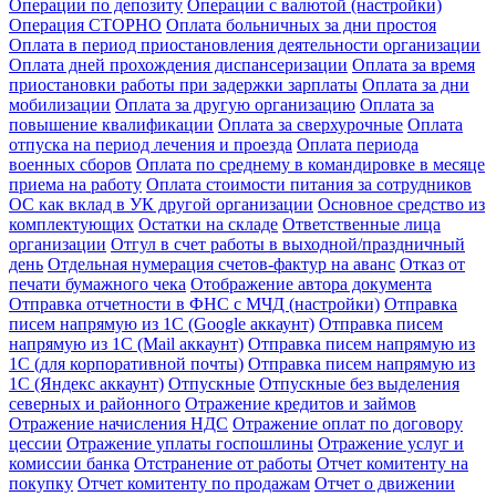
Операции по депозиту
Операции с валютой (настройки)
Операция СТОРНО
Оплата больничных за дни простоя
Оплата в период приостановления деятельности организации
Оплата дней прохождения диспансеризации
Оплата за время
приостановки работы при задержки зарплаты
Оплата за дни
мобилизации
Оплата за другую организацию
Оплата за
повышение квалификации
Оплата за сверхурочные
Оплата
отпуска на период лечения и проезда
Оплата периода
военных сборов
Оплата по среднему в командировке в месяце
приема на работу
Оплата стоимости питания за сотрудников
ОС как вклад в УК другой организации
Основное средство из
комплектующих
Остатки на складе
Ответственные лица
организации
Отгул в счет работы в выходной/праздничный
день
Отдельная нумерация счетов-фактур на аванс
Отказ от
печати бумажного чека
Отображение автора документа
Отправка отчетности в ФНС с МЧД (настройки)
Отправка
писем напрямую из 1С (Google аккаунт)
Отправка писем
напрямую из 1С (Mail аккаунт)
Отправка писем напрямую из
1С (для корпоративной почты)
Отправка писем напрямую из
1С (Яндекс аккаунт)
Отпускные
Отпускные без выделения
северных и районного
Отражение кредитов и займов
Отражение начисления НДС
Отражение оплат по договору
цессии
Отражение уплаты госпошлины
Отражение услуг и
комиссии банка
Отстранение от работы
Отчет комитенту на
покупку
Отчет комитенту по продажам
Отчет о движении