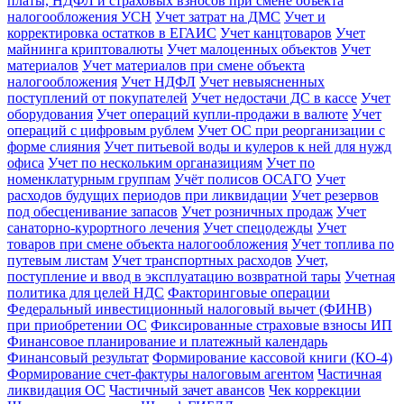
платы, НДФЛ и страховых взносов при смене объекта
налогообложения УСН
Учет затрат на ДМС
Учет и
корректировка остатков в ЕГАИС
Учет канцтоваров
Учет
майнинга криптовалюты
Учет малоценных объектов
Учет
материалов
Учет материалов при смене объекта
налогообложения
Учет НДФЛ
Учет невыясненных
поступлений от покупателей
Учет недостачи ДС в кассе
Учет
оборудования
Учет операций купли-продажи в валюте
Учет
операций с цифровым рублем
Учет ОС при реорганизации с
форме слияния
Учет питьевой воды и кулеров к ней для нужд
офиса
Учет по нескольким органазициям
Учет по
номенклатурным группам
Учёт полисов ОСАГО
Учет
расходов будущих периодов при ликвидации
Учет резервов
под обесценивание запасов
Учет розничных продаж
Учет
санаторно-курортного лечения
Учет спецодежды
Учет
товаров при смене объекта налогообложения
Учет топлива по
путевым листам
Учет транспортных расходов
Учет,
поступление и ввод в эксплуатацию возвратной тары
Учетная
политика для целей НДС
Факторинговые операции
Федеральный инвестиционный налоговый вычет (ФИНВ)
при приобретении ОС
Фиксированные страховые взносы ИП
Финансовое планирование и платежный календарь
Финансовый результат
Формирование кассовой книги (КО-4)
Формирование счет-фактуры налоговым агентом
Частичная
ликвидация ОС
Частичный зачет авансов
Чек коррекции