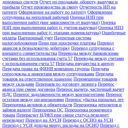
денежных средств
Отчет по продажам, обороту, выручке и
прибыли
Отчет производства за смену
Отчетность ИП на
патенте
Оформление на работу по патенту
Оформление
сотрудника на неполный рабочий
Оценка НЗП при
выполнении работ (вне зависимости от выручки)
Оценка
НЗП при выполнении работ (с учетом выручки)
Оценка НПЗ
при выполнении работ (с этапами номенклатуры)
Ошибочные
оплаты
Партионный учет
Патентная система
налогообложения
Пени при просрочке платежа
Перевод
авансов в безнадежную дебиторку
Перевод сотрудника с
внешнего совместительства
Переводы между банковскими
счетами без использования счета 57
Переводы между счетами
с использованием счета 57
Передача имущества в аренду
Передача права на ФИНВ компании группы
Передача
спецодежды и инвентаря между сотрудниками
Передача
товаров на ответственное хранение
Перемещение товаров
между складами
Перенаем по договору лизинга
Перенос
аванса при смене договора
Перенос вычета, частичный вычет
НДС
Перенос задолженности между контрагентами
Перенос
остатков между организациями
Перенос убытка прошлых лет
Переоценка активов и обязательств
Переоценка депозитов и
займов валюте
Переоценка ОС
Переоценка розничного
товара
Перерасчет НДФЛ при смене статуса резидент/
нерезидент
Переход на АУСН
Переход с ОСНО на УСН
Переход с УСН доходы минус расходы на ОСНО
Переход с