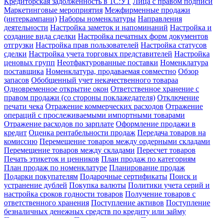
Кредиторская задолженность в 1С:УТ
Лица с правом подписи
Маркетинговые мероприятия
Межфирменные продажи
(интеркампани)
Наборы номенклатуры
Направления
деятельности
Настройка заметок и напоминаний
Настройка и
создание вида сделки
Настройка печатных форм документов
отгрузки
Настройка прав пользователей
Настройка статусов
сделки
Настройка учета торговых представителей
Настройка
ценовых групп
Неотфактурованные поставки
Номенклатура
поставщика
Номенклатура, продаваемая совместно
Обзор
запасов
Обобщенный учет некачественного товараа
Одновременное открытие окон
Ответственное хранение с
правом продажи (со стороны поклажедателя)
Отключение
печати чека
Отражение коммерческих расходов
Отражение
операций с прослеживаемыми импортными товарами
Отражение расходов по зарплате
Оформление продажи в
кредит
Оценка рентабельности продаж
Передача товаров на
комиссию
Перемещение товаров между ордерными складами
Перемещение товаров между складами
Пересчет товаров
Печать этикеток и ценников
План продаж по категориям
План продаж по номенклатуре
Планирование продаж
Подарки покупателям
Подарочные сертификаты
Поиск и
устранение дублей
Покупка валюты
Политики учета серий и
настройка сроков годности товаров
Получение товаров с
ответственного хранения
Поступление активов
Поступление
безналичных денежных средств по кредиту или займу