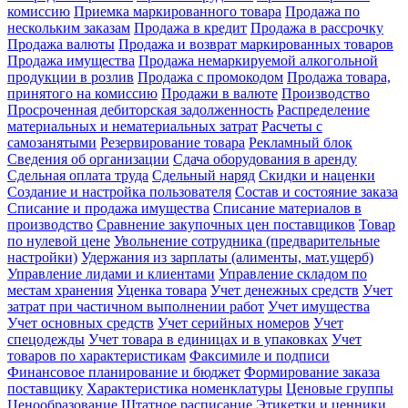
комиссию
Приемка маркированного товара
Продажа по
нескольким заказам
Продажа в кредит
Продажа в рассрочку
Продажа валюты
Продажа и возврат маркированных товаров
Продажа имущества
Продажа немаркируемой алкогольной
продукции в розлив
Продажа с промокодом
Продажа товара,
принятого на комиссию
Продажи в валюте
Производство
Просроченная дебиторская задолженность
Распределение
материальных и нематериальных затрат
Расчеты с
самозанятыми
Резервирование товара
Рекламный блок
Сведения об организации
Сдача оборудования в аренду
Сдельная оплата труда
Сдельный наряд
Скидки и наценки
Создание и настройка пользователя
Состав и состояние заказа
Списание и продажа имущества
Списание материалов в
производство
Сравнение закупочных цен поставщиков
Товар
по нулевой цене
Увольнение сотрудника (предварительные
настройки)
Удержания из зарплаты (алименты, мат.ущерб)
Управление лидами и клиентами
Управление складом по
местам хранения
Уценка товара
Учет денежных средств
Учет
затрат при частичном выполнении работ
Учет имущества
Учет основных средств
Учет серийных номеров
Учет
спецодежды
Учет товара в единицах и в упаковках
Учет
товаров по характеристикам
Факсимиле и подписи
Финансовое планирование и бюджет
Формирование заказа
поставщику
Характеристика номенклатуры
Ценовые группы
Ценообразование
Штатное расписание
Этикетки и ценники