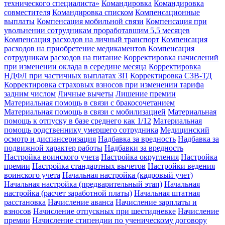
технического специалиста»
Командировка
Командировка
совместителя
Командировка списком
Компенсационные
выплаты
Компенсация мобильной связи
Компенсация при
увольнении сотрудникам проработавшим 5,5 месяцев
Компенсация расходов на личный транспорт
Компенсация
расходов на приобретение медикаментов
Компенсация
сотрудникам расходов на питание
Корректировка начислений
при изменении оклада в середине месяца
Корректировка
НДФЛ при частичных выплатах ЗП
Корректировка СЗВ-ТД
Корректировка страховых взносов при изменении тарифа
задним числом
Личные вычеты
Лишение премии
Материальная помощь в связи с бракосочетанием
Материальная помощь в связи с мобилизацией
Материальная
помощь к отпуску в базе среднего как 1/12
Материальная
помощь родственнику умершего сотрудника
Медицинский
осмотр и диспансеризация
Надбавка за вредность
Надбавка за
подвижной характер работы
Надбавки за вредность
Настройка воинского учета
Настройка округления
Настройка
премии
Настройка стандартных вычетов
Настройки ведения
воинского учета
Начальная настройка (кадровый учет)
Начальная настройка (предварительный этап)
Начальная
настройка (расчет заработной платы)
Начальная штатная
расстановка
Начисление аванса
Начисление зарплаты и
взносов
Начисление отпускных при шестидневке
Начисление
премии
Начисление стипендии по ученическому договору