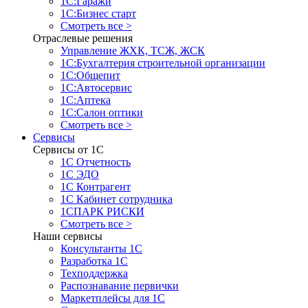
1С:Гаражи
1С:Бизнес старт
Смотреть все >
Отраслевые решения
Управление ЖХК, ТСЖ, ЖСК
1С:Бухгалтерия строительной организации
1С:Общепит
1С:Автосервис
1С:Аптека
1С:Салон оптики
Смотреть все >
Сервисы
Сервисы от 1С
1С Отчетность
1С ЭДО
1С Контрагент
1С Кабинет сотрудника
1СПАРК РИСКИ
Смотреть все >
Наши сервисы
Консультанты 1С
Разработка 1С
Техподдержка
Распознавание первички
Маркетплейсы для 1С