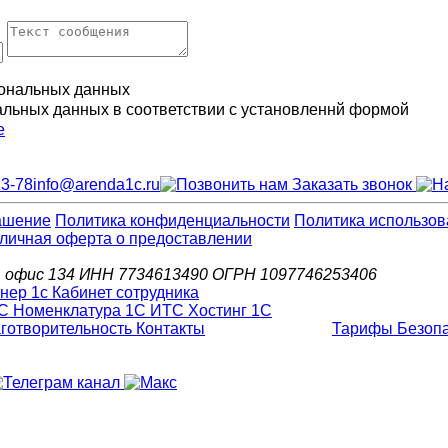
ональных данных
альных данных в соответствии с установленнй формой
е
13-78
info@arenda1c.ru
Заказать звонок
ашение
Политика конфиденциальности
Политика использов
личная оферта о предоставлении
д.6, офис 134 ИНН 7734613490 ОГРН 1097746253406
С Номенклатура
1С ИТС
Хостинг 1С
готворительность
Контакты
Тарифы
Безоп