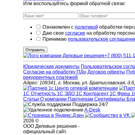
Или воспользуйтесь формой обратной связи:
Ознакомлен с
политикой
обработки перс
Даю свое
согласие
на обработку персон
Принимаю
пользовательское соглашени
Отправить
+7 (800) 511-
Юридические документы
Пользовательское согл
Cогласие на обработку ПДн
Договор оферты
Пуб
рекуррентных платежей
Адрес: 109341, г. Москва, ул. Братиславская, 
1С Отчетность
1С ЭДО
1С Контрагент
1С Фреш
1
Статьи
О компании
Партнерам
Сертификаты
Бла
Поддержка 24/7
A-Desk
2026 ©
ООО Деловые решения -
официальный сайт.