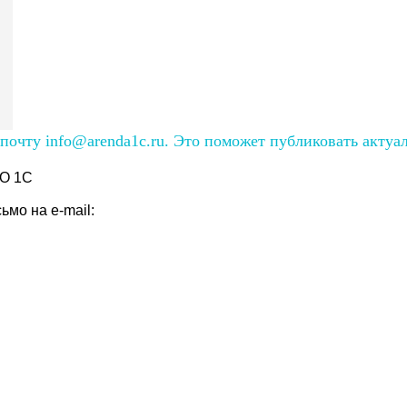
очту info@arenda1c.ru. Это поможет публиковать актуа
О 1С
мо на e-mail: