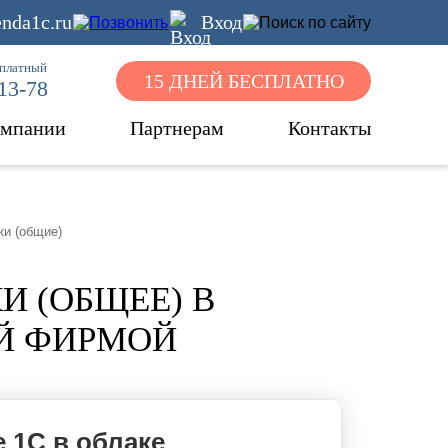
nda1c.ru
Вход
сплатный
15 ДНЕЙ БЕСПЛАТНО
-13-78
омпании
Партнерам
Контакты
ки (общие)
И (ОБЩЕЕ) В
Й ФИРМОЙ
 1С в облаке