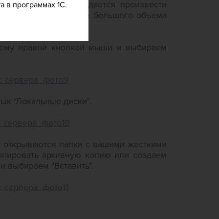
ользовать если не удается произвести
а в программах 1С.
который вы переносите большого объема
нему правой кнопкой мыши и выбираем
ык "Локальные диски".
о открываются папки с вашими жесткими
копировать архивную копию или создаем
 выбираем "Вставить".