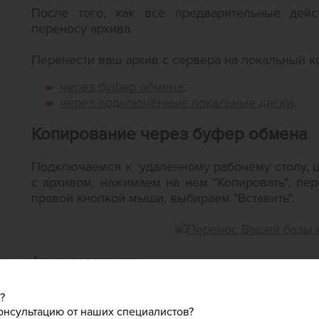
После того, как все предварительные дейс
переносу архива.
Перенести ваш архив с сервера на локальный 
через буфер обмена
;
через подключённые локальные диски
.
Копирование через буфер обмена
Подключаемся к удаленному рабочему столу, 
с архивом, нажимаем на нем "Копировать", пе
правой кнопкой мыши, выбираем "Вставить".
Архив перенесен.
Копирование через подключённые 
?
онсультацию от наших специалистов?