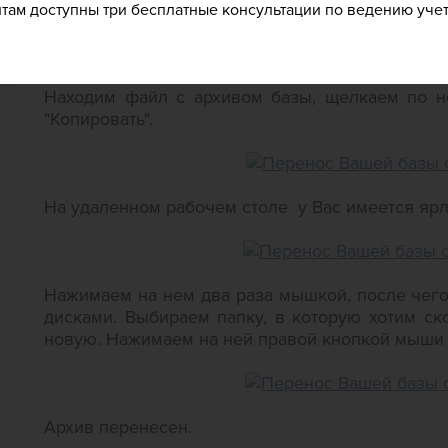
Данный вариант копирования необходимо исп
ам доступны три бесплатные консультации по ведению учет
предыдущий вариант. Например, если архив, 
(более 700 Mb).
Находим файл с архивом базы, щелкаем по 
"Копировать".
На удаленном рабочем столе у Вас имеется ярл
Нажимаем на нем два раза мышкой, после чег
дисками. Выбираем папку, в которую хотим с
новую. Нажимаем на ней правой кнопкой мыши и
Архив перенесен.