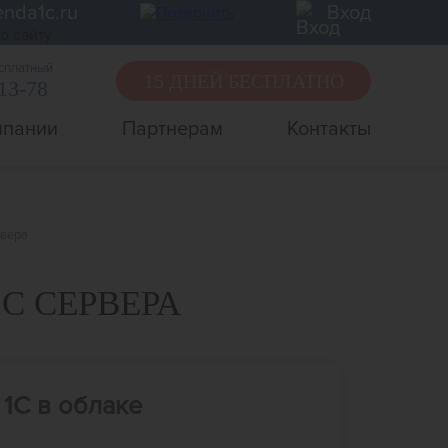
enda1c.ru
Вход
есплатный
15 ДНЕЙ БЕСПЛАТНО
-13-78
мпании
Партнерам
Контакты
рвера
С СЕРВЕРА
1С в облаке