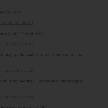
начок RDP.
ть пункт "Изменить":
ному рабочему столу", переходим на
ена" и по кнопке "Подробнее" переходим
. Нажимаем кнопку "ОК".