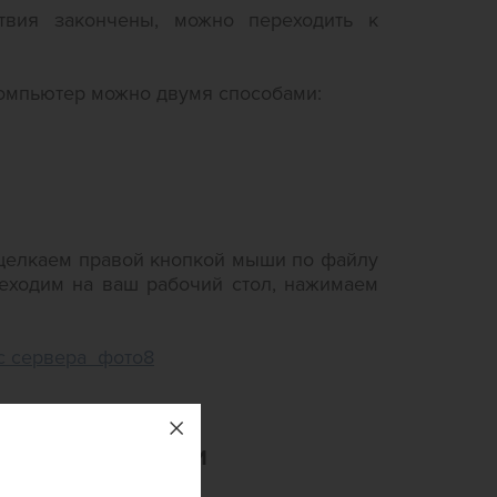
твия закончены, можно переходить к
компьютер можно двумя способами:
щелкаем правой кнопкой мыши по файлу
реходим на ваш рабочий стол, нажимаем
локальные диски