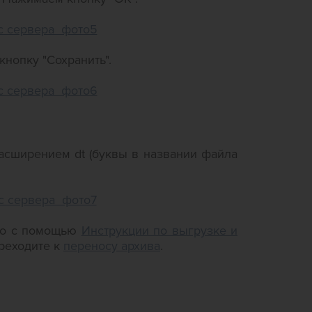
нопку "Сохранить".
расширением dt (буквы в названии файла
его с помощью
Инструкции по выгрузке и
ереходите к
переносу архива
.