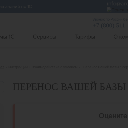
info@ar
за знаний по 1С
Звонок по России б
+7 (800) 511
мы 1С
Сервисы
Тарифы
О ко
ная
›
Инструкции
›
Взаимодействие с облаком
›
Перенос Вашей базы с се
ПЕРЕНОС ВАШЕЙ БАЗЫ 
Оцените 