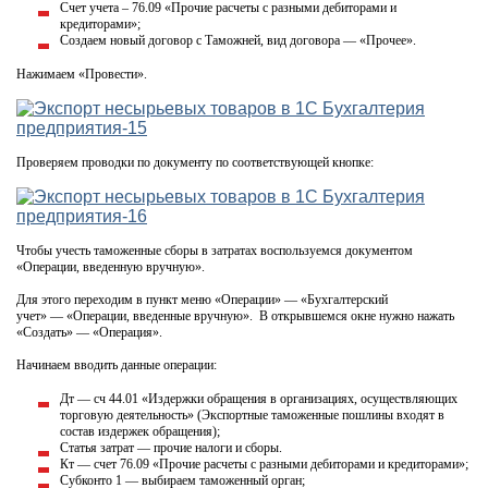
Счет учета – 76.09 «Прочие расчеты с разными дебиторами и
кредиторами»;
Создаем новый договор с Таможней, вид договора — «Прочее».
Нажимаем «Провести».
Проверяем проводки по документу по соответствующей кнопке:
Чтобы учесть таможенные сборы в затратах воспользуемся документом
«Операции, введенную вручную».
Для этого переходим в пункт меню «Операции» — «Бухгалтерский
учет» — «Операции, введенные вручную». В открывшемся окне нужно нажать
«Создать» — «Операция».
Начинаем вводить данные операции:
Дт — сч 44.01 «Издержки обращения в организациях, осуществляющих
торговую деятельность» (Экспортные таможенные пошлины входят в
состав издержек обращения);
Статья затрат — прочие налоги и сборы.
Кт — счет 76.09 «Прочие расчеты с разными дебиторами и кредиторами»;
Субконто 1 — выбираем таможенный орган;