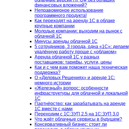
финансовых вложений?
Неправомерное использование
программного продукта!
Как переходят на аренду 1С в облаке
крупные компании
Молодые компании: выходим на рынок с
облачной 1С
Минусы аренды облачной 1С
5 сотрудников, 3 города, одна «1С»: делаем
удалённую работу проще с «облаком»
Аренда облачной 1С у разных
поставщиков: тарифы, услуги, цены
Как и с чем вам поможет наша техническая
поддержка?
О «Деловых Решениях» и аренде 1С:
немного истории
«Железный» вопрос: особенности
инфраструктуры для облачной и локальной
1С
Партнёрство: как зарабатывать на аренде
1С вместе с нами
Переходим с 1С:ЗУП 2.5 на 1С:ЗУП 3.0
Что ждёт облачные сервисы в будущем?
Консервативный бизнес: стоит ли