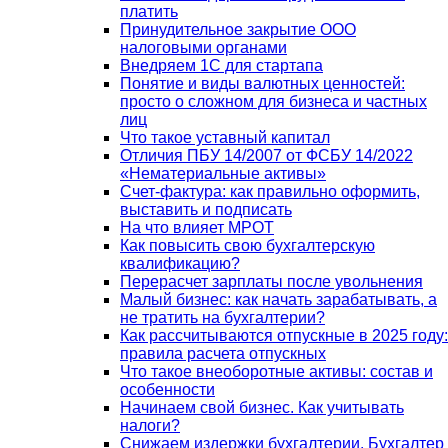
платить
Принудительное закрытие ООО
налоговыми органами
Внедряем 1С для стартапа
Понятие и виды валютных ценностей:
просто о сложном для бизнеса и частных
лиц
Что такое уставный капитал
Отличия ПБУ 14/2007 от ФСБУ 14/2022
«Нематериальные активы»
Счет-фактура: как правильно оформить,
выставить и подписать
На что влияет МРОТ
Как повысить свою бухгалтерскую
квалификацию?
Перерасчет зарплаты после увольнения
Малый бизнес: как начать зарабатывать, а
не тратить на бухгалтерии?
Как рассчитываются отпускные в 2025 году:
правила расчета отпускных
Что такое внеоборотные активы: состав и
особенности
Начинаем свой бизнес. Как учитывать
налоги?
Снижаем издержки бухгалтерии. Бухгалтер