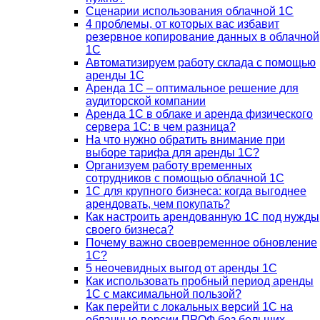
Сценарии использования облачной 1С
4 проблемы, от которых вас избавит
резервное копирование данных в облачной
1С
Автоматизируем работу склада с помощью
аренды 1С
Аренда 1С – оптимальное решение для
аудиторской компании
Аренда 1С в облаке и аренда физического
сервера 1С: в чем разница?
На что нужно обратить внимание при
выборе тарифа для аренды 1С?
Организуем работу временных
сотрудников с помощью облачной 1С
1С для крупного бизнеса: когда выгоднее
арендовать, чем покупать?
Как настроить арендованную 1С под нужды
своего бизнеса?
Почему важно своевременное обновление
1С?
5 неочевидных выгод от аренды 1С
Как использовать пробный период аренды
1С с максимальной пользой?
Как перейти с локальных версий 1С на
облачные версии ПРОФ без больших