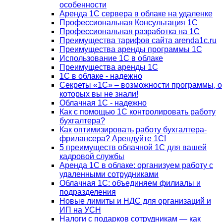
особенности
Аренда 1С сервера в облаке на удаленке
Профессиональная Консультация 1С
Профессиональная разработка на 1С
Преимущества тарифов сайта arenda1c.ru
Преимущества аренды программы 1С
Использование 1С в облаке
Преимущества аренды 1С
1С в облаке - надежно
Секреты «1С» – возможности программы, о
которых вы не знали!
Облачная 1С - надежно
Как с помощью 1С контролировать работу
бухгалтера?
Как оптимизировать работу бухгалтера-
фрилансера? Арендуйте 1С!
5 преимуществ облачной 1С для вашей
кадровой службы
Аренда 1С в облаке: организуем работу с
удаленными сотрудниками
Облачная 1С: объединяем филиалы и
подразделения
Новые лимиты и НДС для организаций и
ИП на УСН
Налоги с подарков сотрудникам — как