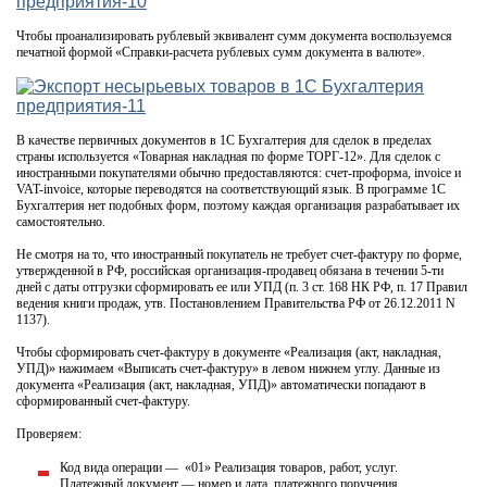
Чтобы проанализировать рублевый эквивалент сумм документа воспользуемся
печатной формой «Справки-расчета рублевых сумм документа в валюте».
В качестве первичных документов в 1С Бухгалтерия для сделок в пределах
страны используется «Товарная накладная по форме ТОРГ-12». Для сделок с
иностранными покупателями обычно предоставляются: счет-проформа, invoice и
VAT-invoice, которые переводятся на соответствующий язык. В программе 1С
Бухгалтерия нет подобных форм, поэтому каждая организация разрабатывает их
самостоятельно.
Не смотря на то, что иностранный покупатель не требует счет-фактуру по форме,
утвержденной в РФ, российская организация-продавец обязана в течении 5-ти
дней с даты отгрузки сформировать ее или УПД (п. 3 ст. 168 НК РФ, п. 17 Правил
ведения книги продаж, утв. Постановлением Правительства РФ от 26.12.2011 N
1137).
Чтобы сформировать счет-фактуру в документе «Реализация (акт, накладная,
УПД)» нажимаем «Выписать счет-фактуру» в левом нижнем углу. Данные из
документа «Реализация (акт, накладная, УПД)» автоматически попадают в
сформированный счет-фактуру.
Проверяем:
Код вида операции — «01» Реализация товаров, работ, услуг.
Платежный документ — номер и дата платежного поручения,