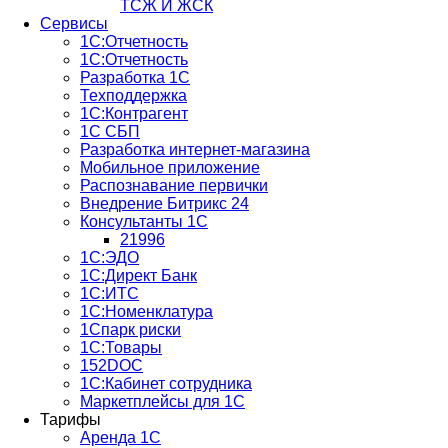
ТСЖ И ЖСК
Сервисы
1С:Отчетность
1С:Отчетность
Разработка 1С
Техподдержка
1С:Контрагент
1С СБП
Разработка интернет-магазина
Мобильное приложение
Распознавание первички
Внедрение Битрикс 24
Консультанты 1С
21996
1С:ЭДО
1С:Директ Банк
1С:ИТС
1С:Номенклатура
1Спарк риски
1С:Товары
152DOC
1С:Кабинет сотрудника
Маркетплейсы для 1С
Тарифы
Аренда 1С