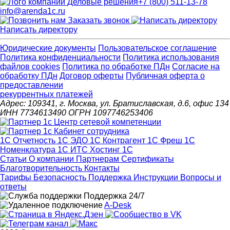
+7 (800) 511-13-78
info@arenda1c.ru
Заказать звонок
Написать директору
Юридические документы
Пользовательское соглашение
Политика конфиденциальности
Политика использования
файлов cookies
Политика по обработке ПДн
Cогласие на
обработку ПДн
Договор оферты
Публичная оферта о
предоставлении
рекуррентных платежей
Адрес: 109341, г. Москва, ул. Братиславская, д.6, офис 134
ИНН 7734613490 ОГРН 1097746253406
1С Отчетность
1С ЭДО
1С Контрагент
1С Фреш
1С
Номенклатура
1С ИТС
Хостинг 1С
Статьи
О компании
Партнерам
Сертификаты
Благотворительность
Контакты
Тарифы
Безопасность
Поддержка
Инструкции
Вопросы и
ответы
Поддержка 24/7
A-Desk