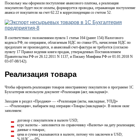
Поскольку мы оформили поступление авансового платежа, а реализация
покупателю будет после оплаты, формируется проводка, отражающая поступление
аванса от покупателя на счет 62.22 в корреспонденции со счетом 52.
В соответствии с положениями пункта 1 статьи 164 (ранее 154) Налогового
кодекса РФ, по операциям, облагаемым НДС по ставке 0%, начисления НДС по
предоплате не производится, и авансовый счет-фактура не требуется (согласно
пункту 17 Правил ведения книги продаж, утвержденных Постановлением
Правительства РФ от 26.12.2011 N 1137, и Письму Минфина РФ от 01.01.2018 N
03-07-08/142).
Реализация товара
Чтобы оформить реализацию товаров иностранному покупателю в программе 1С
Бухгалтерия используем документ «Реализация (акт, накладная)».
Заходим в раздел «Продажи» — «Реализация (акты, накладные, УПД)»
— «Реализация», выбираем вид операции «Товары (накладная)». В новом окне
заполняем:
договор с покупателем в валюте USD;
курс валюты – заполняется по справочнику «Валюты» на дату реализации;
данные о товарах;
цена и сумма указываются в валюте, потому что заключен в USD;
% НДС — 0%.