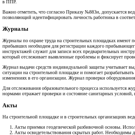
в ППР.
Важно отметить, что согласно Приказу №883н, допускается вед
позволяющий идентифицировать личность работника в соответ
Журналы
Журналы по охране труда на строительных площадках имеют пе
прибывших необходим для регистрации каждого прибывающего 
инструктажей служит для записи всех предварительных инстру
который отслеживает выявленные проблемы и фиксирует пров
Журнал выдачи средств индивидуальной защиты учитывает выд
ситуации на строительной площадке и помогает разрабатывать
изменениях в его организации. Журнал проверки оборудовани
Для отслеживания образовательного процесса используется жу
нормами отражает проверки и состояние санитарных условий, 
Акты
На строительной площадке и в строительных организациях ве
Акты приемки геодезической разбивочной основы. Исполь
Акты освидетельствования скрытых работ. Необходимы дл