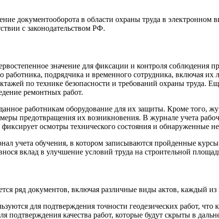
ение документооборота в области охраны труда в электронном в
ствии с законодательством РФ.
рвостепенное значение для фиксации и контроля соблюдения пр
работника, подрядчика и временного сотрудника, включая их 
ктажей по технике безопасности и требований охраны труда. Е
едение ремонтных работ.
анное работникам оборудование для их защиты. Кроме того, ж
 меры предотвращения их возникновения. В журнале учета рабо
я фиксирует осмотры технического состояния и обнаруженные н
рнал учета обучения, в котором записываются пройденные курсы
внося вклад в улучшение условий труда на строительной площад
дется ряд документов, включая различные виды актов, каждый и
зуются для подтверждения точности геодезических работ, что к
я подтверждения качества работ, которые будут скрыты в дальн