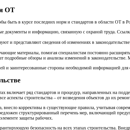
ия ОТ
бы быть в курсе последних норм и стандартов в области ОТ в Р
е документы и информацию, связанную с охраной труда. Ссылк
изуют и представляют сведения об изменениях в законодательстве
чающие материалы, помогая специалистам постоянно расширять с
жат подробные обзоры и анализы изменений в законодательстве. 
лей и заинтересованные стороны необходимой информацией для 
льстве
тах включает ряд стандартов и процедур, направленных на подд
все аспекты строительства – от возведения объектов до их ремон
да, внесло коррективы в существующие правила, учитывая совр
 предложен структурированный перечень мер, включающий преду
элементе защиты рабочих.
рантирующую безопасность на всех этапах строительства. Внед