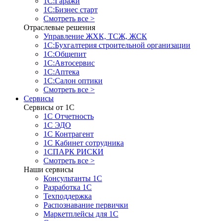
1С:Гаражи
1С:Бизнес старт
Смотреть все >
Отраслевые решения
Управление ЖХК, ТСЖ, ЖСК
1С:Бухгалтерия строительной организации
1С:Общепит
1С:Автосервис
1С:Аптека
1С:Салон оптики
Смотреть все >
Сервисы
Сервисы от 1С
1С Отчетность
1С ЭДО
1С Контрагент
1С Кабинет сотрудника
1СПАРК РИСКИ
Смотреть все >
Наши сервисы
Консультанты 1С
Разработка 1С
Техподдержка
Распознавание первички
Маркетплейсы для 1С