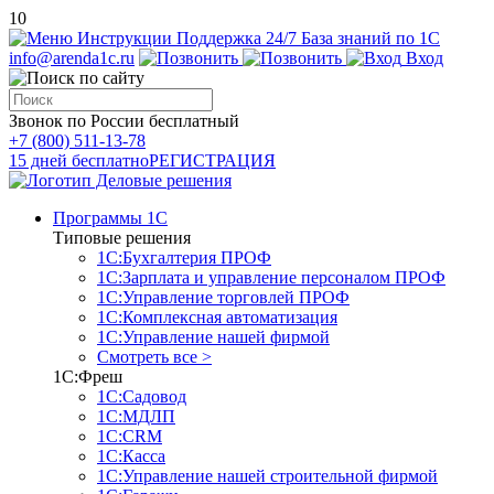
10
Инструкции
Поддержка 24/7
База знаний по 1С
info@arenda1c.ru
Вход
Звонок по России бесплатный
+7 (800) 511-13-78
15 дней бесплатно
РЕГИСТРАЦИЯ
Программы 1С
Типовые решения
1С:Бухгалтерия ПРОФ
1С:Зарплата и управление персоналом ПРОФ
1С:Управление торговлей ПРОФ
1С:Комплексная автоматизация
1С:Управление нашей фирмой
Смотреть все >
1С:Фреш
1С:Садовод
1С:МДЛП
1С:CRM
1С:Касса
1С:Управление нашей строительной фирмой