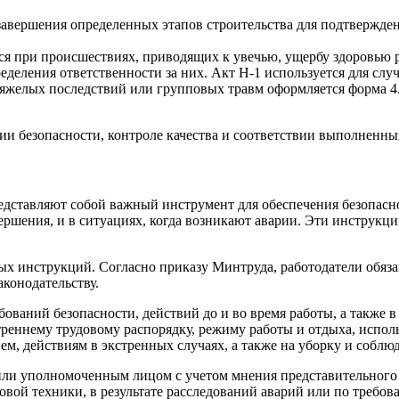
вершения определенных этапов строительства для подтвержден
ся при происшествиях, приводящих к увечью, ущербу здоровью р
деления ответственности за них. Акт Н-1 используется для случ
 тяжелых последствий или групповых травм оформляется форма 4
ии безопасности, контроле качества и соответствии выполненны
едставляют собой важный инструмент для обеспечения безопасно
завершения, и в ситуациях, когда возникают аварии. Эти инструк
х инструкций. Согласно приказу Минтруда, работодатели обяза
конодательству.
ваний безопасности, действий до и во время работы, а также в
утреннему трудовому распорядку, режиму работы и отдыха, исп
ем, действиям в экстренных случаях, а также на уборку и соблю
или уполномоченным лицом с учетом мнения представительного 
овой техники, в результате расследований аварий или по требо