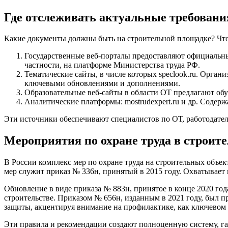
Где отслеживать актуальные требован
Какие документы должны быть на строительной площадке? Что
Государственные веб-порталы предоставляют официальны
частности, на платформе Министерства труда РФ.
Тематические сайты, в числе которых speclook.ru. Орган
ключевыми обновлениями и дополнениями.
Образовательные веб-сайты в области ОТ предлагают обу
Аналитические платформы: mostrudexpert.ru и др. Содер
Эти источники обеспечивают специалистов по ОТ, работодате
Мероприятия по охране труда в строите
В России комплекс мер по охране труда на строительных объек
мер служит приказ № 336н, принятый в 2015 году. Охватывает 
Обновление в виде приказа № 883н, принятое в конце 2020 го
строительстве. Приказом № 656н, изданным в 2021 году, был
защиты, акцентируя внимание на профилактике, как ключевом 
Эти правила и рекомендации создают полноценную систему, га