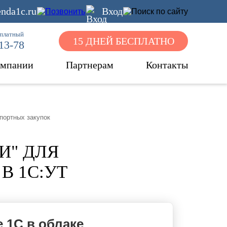
nda1c.ru
Вход
сплатный
15 ДНЕЙ БЕСПЛАТНО
-13-78
омпании
Партнерам
Контакты
портных закупок
И" ДЛЯ
В 1С:УТ
 1С в облаке