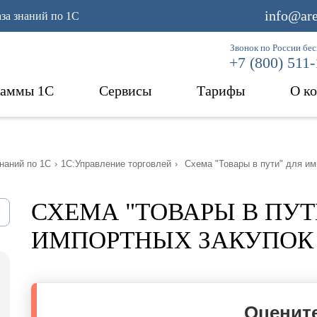
info@are
аза знаний по 1С
Звонок по России бе
+7 (800) 511
раммы 1С
Сервисы
Тарифы
О к
наний по 1С
›
1С:Управление торговлей
›
Схема "Товары в пути" для им
СХЕМА "ТОВАРЫ В ПУТ
ИМПОРТНЫХ ЗАКУПОК 
Оцените