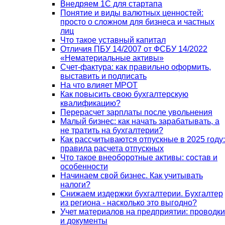
Внедряем 1С для стартапа
Понятие и виды валютных ценностей:
просто о сложном для бизнеса и частных
лиц
Что такое уставный капитал
Отличия ПБУ 14/2007 от ФСБУ 14/2022
«Нематериальные активы»
Счет-фактура: как правильно оформить,
выставить и подписать
На что влияет МРОТ
Как повысить свою бухгалтерскую
квалификацию?
Перерасчет зарплаты после увольнения
Малый бизнес: как начать зарабатывать, а
не тратить на бухгалтерии?
Как рассчитываются отпускные в 2025 году:
правила расчета отпускных
Что такое внеоборотные активы: состав и
особенности
Начинаем свой бизнес. Как учитывать
налоги?
Снижаем издержки бухгалтерии. Бухгалтер
из региона - насколько это выгодно?
Учет материалов на предприятии: проводки
и документы