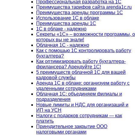
Профессиональная разработка на 1С
Преимущества тарифов сайта arenda1c.ru
Преимущества аренды программы 1С
Использование 1С в облаке
Преимущества аренды 1С
1С в облаке - надежно
Секреты «1С» – возможности программы, о
которых вы не знали!
Облачная 1С - надежно
Как с помощью 1С контролировать работу
бухгалтера?
Как оптимизировать работу бухгалтера-
фрилансера? Арендуйте 1С!
5 преимуществ облачной 1С для вашей
кадровой службы
Аренда 1С в облаке: организуем работу с
удаленными сотрудниками
Облачная 1С: объединяем филиалы и
подразделения
Новые лимиты и НДС для организаций и
ИП на УСН
Налоги с подарков сотрудникам — как
платить
Принудительное закрытие ООО
налоговыми органами