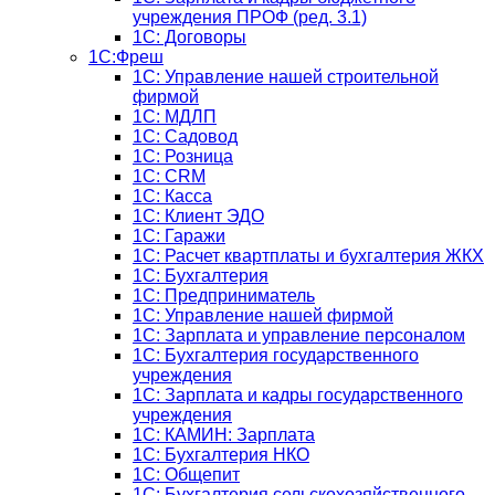
учреждения ПРОФ (ред. 3.1)
1С: Договоры
1С:Фреш
1С: Управление нашей строительной
фирмой
1С: МДЛП
1С: Садовод
1С: Розница
1C: CRM
1C: Касса
1С: Клиент ЭДО
1С: Гаражи
1C: Расчет квартплаты и бухгалтерия ЖКХ
1C: Бухгалтерия
1C: Предприниматель
1C: Управление нашей фирмой
1C: Зарплата и управление персоналом
1C: Бухгалтерия государственного
учреждения
1C: Зарплата и кадры государственного
учреждения
1C: КАМИН: Зарплата
1C: Бухгалтерия НКО
1С: Общепит
1С: Бухгалтерия сельскохозяйст­венного