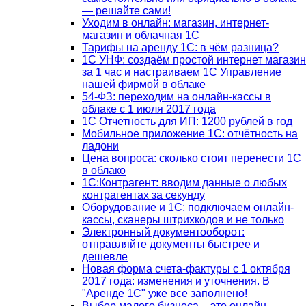
— решайте сами!
Уходим в онлайн: магазин, интернет-
магазин и облачная 1С
Тарифы на аренду 1С: в чём разница?
1С УНФ: создаём простой интернет магазин
за 1 час и настраиваем 1С Управление
нашей фирмой в облаке
54-ФЗ: переходим на онлайн-кассы в
облаке с 1 июля 2017 года
1С Отчетность для ИП: 1200 рублей в год
Мобильное приложение 1С: отчётность на
ладони
Цена вопроса: сколько стоит перенести 1С
в облако
1С:Контрагент: вводим данные о любых
контрагентах за секунду
Оборудование и 1С: подключаем онлайн-
кассы, сканеры штрихкодов и не только
Электронный документооборот:
отправляйте документы быстрее и
дешевле
Новая форма счета-фактуры с 1 октября
2017 года: изменения и уточнения. В
"Аренде 1С" уже все заполнено!
Выбор малого бизнеса – это онлайн-