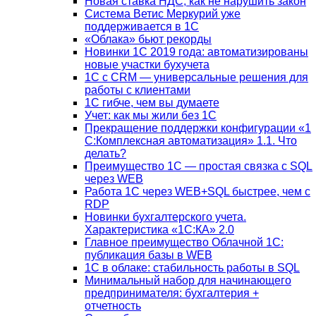
Новая ставка НДС, как не нарушить закон
Система Ветис Меркурий уже
поддерживается в 1С
«Облака» бьют рекорды
Новинки 1С 2019 года: автоматизированы
новые участки бухучета
1С с CRM — универсальные решения для
работы с клиентами
1С гибче, чем вы думаете
Учет: как мы жили без 1С
Прекращение поддержки конфигурации «1
С:Комплексная автоматизация» 1.1. Что
делать?
Преимущество 1С — простая связка с SQL
через WEB
Работа 1С через WEB+SQL быстрее, чем с
RDP
Новинки бухгалтерского учета.
Характеристика «1С:КА» 2.0
Главное преимущество Облачной 1С:
публикация базы в WEB
1С в облаке: стабильность работы в SQL
Минимальный набор для начинающего
предпринимателя: бухгалтерия +
отчетность