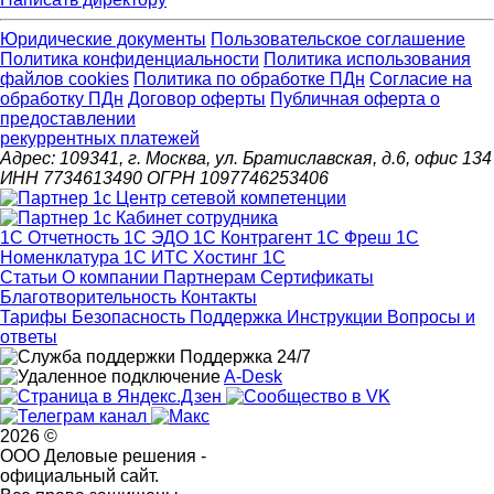
Юридические документы
Пользовательское соглашение
Политика конфиденциальности
Политика использования
файлов cookies
Политика по обработке ПДн
Cогласие на
обработку ПДн
Договор оферты
Публичная оферта о
предоставлении
рекуррентных платежей
Адрес: 109341, г. Москва, ул. Братиславская, д.6, офис 134
ИНН 7734613490 ОГРН 1097746253406
1С Отчетность
1С ЭДО
1С Контрагент
1С Фреш
1С
Номенклатура
1С ИТС
Хостинг 1С
Статьи
О компании
Партнерам
Сертификаты
Благотворительность
Контакты
Тарифы
Безопасность
Поддержка
Инструкции
Вопросы и
ответы
Поддержка 24/7
A-Desk
2026 ©
ООО Деловые решения -
официальный сайт.