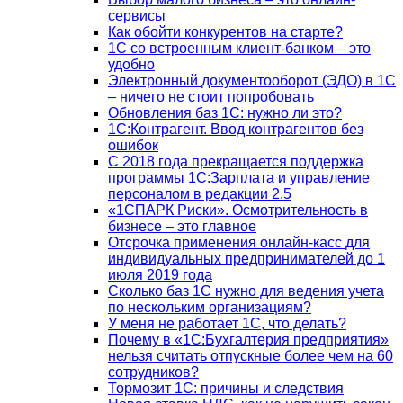
сервисы
Как обойти конкурентов на старте?
1C со встроенным клиент-банком – это
удобно
Электронный документооборот (ЭДО) в 1С
– ничего не стоит попробовать
Обновления баз 1С: нужно ли это?
1С:Контрагент. Ввод контрагентов без
ошибок
С 2018 года прекращается поддержка
программы 1С:Зарплата и управление
персоналом в редакции 2.5
«1СПАРК Риски». Осмотрительность в
бизнесе – это главное
Отсрочка применения онлайн-касс для
индивидуальных предпринимателей до 1
июля 2019 года
Сколько баз 1C нужно для ведения учета
по нескольким организациям?
У меня не работает 1С, что делать?
Почему в «1С:Бухгалтерия предприятия»
нельзя считать отпускные более чем на 60
сотрудников?
Тормозит 1C: причины и следствия