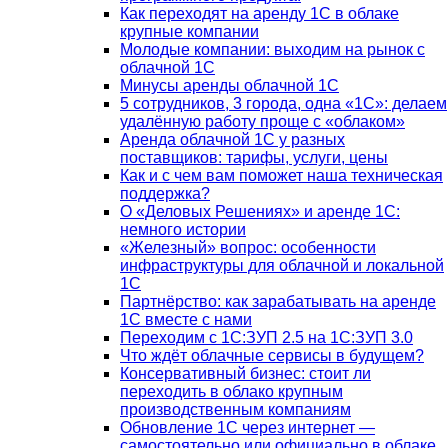
Как переходят на аренду 1С в облаке
крупные компании
Молодые компании: выходим на рынок с
облачной 1С
Минусы аренды облачной 1С
5 сотрудников, 3 города, одна «1С»: делаем
удалённую работу проще с «облаком»
Аренда облачной 1С у разных
поставщиков: тарифы, услуги, цены
Как и с чем вам поможет наша техническая
поддержка?
О «Деловых Решениях» и аренде 1С:
немного истории
«Железный» вопрос: особенности
инфраструктуры для облачной и локальной
1С
Партнёрство: как зарабатывать на аренде
1С вместе с нами
Переходим с 1С:ЗУП 2.5 на 1С:ЗУП 3.0
Что ждёт облачные сервисы в будущем?
Консервативный бизнес: стоит ли
переходить в облако крупным
производственным компаниям
Обновление 1С через интернет —
самостоятельно или официально в облаке