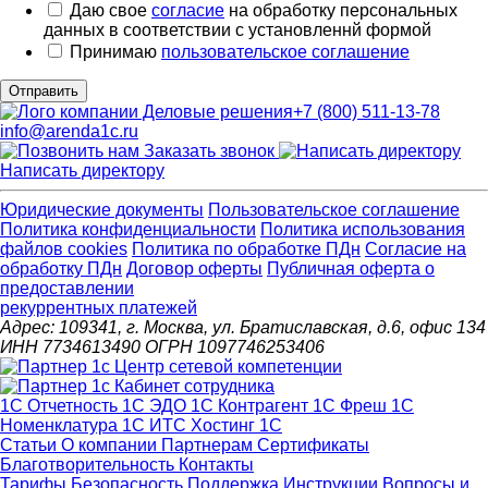
Даю свое
согласие
на обработку персональных
данных в соответствии с установленнй формой
Принимаю
пользовательское соглашение
Отправить
+7 (800) 511-13-78
info@arenda1c.ru
Заказать звонок
Написать директору
Юридические документы
Пользовательское соглашение
Политика конфиденциальности
Политика использования
файлов cookies
Политика по обработке ПДн
Cогласие на
обработку ПДн
Договор оферты
Публичная оферта о
предоставлении
рекуррентных платежей
Адрес: 109341, г. Москва, ул. Братиславская, д.6, офис 134
ИНН 7734613490 ОГРН 1097746253406
1С Отчетность
1С ЭДО
1С Контрагент
1С Фреш
1С
Номенклатура
1С ИТС
Хостинг 1С
Статьи
О компании
Партнерам
Сертификаты
Благотворительность
Контакты
Тарифы
Безопасность
Поддержка
Инструкции
Вопросы и