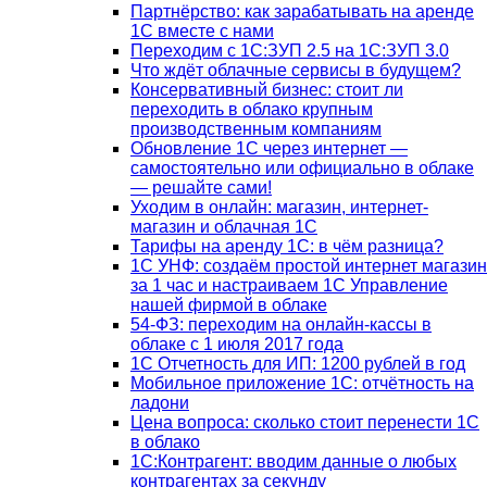
Партнёрство: как зарабатывать на аренде
1С вместе с нами
Переходим с 1С:ЗУП 2.5 на 1С:ЗУП 3.0
Что ждёт облачные сервисы в будущем?
Консервативный бизнес: стоит ли
переходить в облако крупным
производственным компаниям
Обновление 1С через интернет —
самостоятельно или официально в облаке
— решайте сами!
Уходим в онлайн: магазин, интернет-
магазин и облачная 1С
Тарифы на аренду 1С: в чём разница?
1С УНФ: создаём простой интернет магазин
за 1 час и настраиваем 1С Управление
нашей фирмой в облаке
54-ФЗ: переходим на онлайн-кассы в
облаке с 1 июля 2017 года
1С Отчетность для ИП: 1200 рублей в год
Мобильное приложение 1С: отчётность на
ладони
Цена вопроса: сколько стоит перенести 1С
в облако
1С:Контрагент: вводим данные о любых
контрагентах за секунду