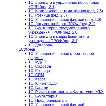
1C: Зарплата и управление персоналом
КОРП (ред. 3.1)
1C: Комплексная автоматизация (ред. 2.5)
1С: Розница (ред. 2.3)
1С: Управление нашей фирмой (ред. 1.6)
1С: Документооборот ПРОФ (ред. 2.1)
1C: Бухгалтерия государственного
учреждения ПРОФ (ред. 2.0)
1C: Зарплата и кадры бюджетного
учреждения ПРОФ (ред. 3.1)
1С: Договоры
1С:Фреш
1С: Управление нашей строительной
фирмой
1С: МДЛП
1С: Садовод
1С: Розница
1C: CRM
1C: Касса
1С: Клиент ЭДО
1С: Гаражи
1C: Расчет квартплаты и бухгалтерия ЖКХ
1C: Бухгалтерия
1C: Предприниматель
1C: Управление нашей фирмой