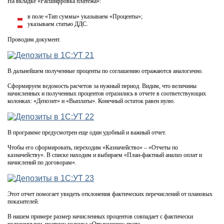
На вкладке «Расшифровка платежа»:
в поле «Тип суммы» указываем «Проценты»;
указываем статью ДДС.
Проводим документ.
В дальнейшем полученные проценты по соглашению отражаются аналогично.
Сформируем ведомость расчетов за нужный период. Видим, что величины
начисленных и полученных процентов отразились в отчете в соответствующих
колонках: «Депозит» и «Выплаты». Конечный остаток равен нулю.
В программе предусмотрен еще один удобный и важный отчет.
Чтобы его сформировать, переходим «Казначейство» – «Отчеты по
казначейству». В списке находим и выбираем «План-фактный анализ оплат и
начислений по договорам».
Этот отчет помогает увидеть отклонения фактических перечислений от плановых
показателей.
В нашем примере размер начисленных процентов совпадает с фактически
полученными, поэтому колонка «Отклонение» пуста.