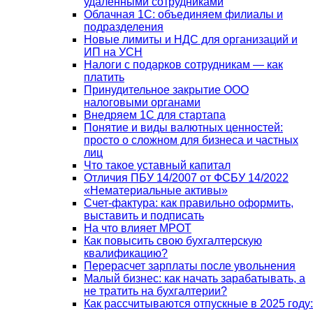
удаленными сотрудниками
Облачная 1С: объединяем филиалы и
подразделения
Новые лимиты и НДС для организаций и
ИП на УСН
Налоги с подарков сотрудникам — как
платить
Принудительное закрытие ООО
налоговыми органами
Внедряем 1С для стартапа
Понятие и виды валютных ценностей:
просто о сложном для бизнеса и частных
лиц
Что такое уставный капитал
Отличия ПБУ 14/2007 от ФСБУ 14/2022
«Нематериальные активы»
Счет-фактура: как правильно оформить,
выставить и подписать
На что влияет МРОТ
Как повысить свою бухгалтерскую
квалификацию?
Перерасчет зарплаты после увольнения
Малый бизнес: как начать зарабатывать, а
не тратить на бухгалтерии?
Как рассчитываются отпускные в 2025 году: