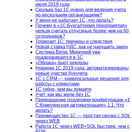
июля 2019 года
Сколько баз 1C нужно для ведения учета
по нескольким организациям?
У меня не работает 1С, что делать?
Почему в «1С:Бухгалтерия предприятия»
нельзя считать отпускные более чем на 60
сотрудников?
Тормозит 1C: причины и следствия
Новая ставка НДС, как не нарушить закон
Система Ветис Меркурий уже
поддерживается в 1С
«Облака» бьют рекорды
Новинки 1С 2019 года: автоматизированы
новые участки бухучета
1С с CRM — универсальные решения для
работы с клиентами
1С гибче, чем вы думаете
Учет: как мы жили без 1С
Прекращение поддержки конфигурации «1
С:Комплексная автоматизация» 1.1. Что
делать?
Преимущество 1С — простая связка с SQL
через WEB
Работа 1С через WEB+SQL быстрее, чем с
RDP