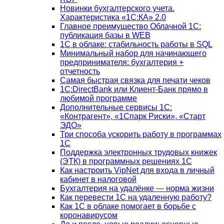
Новинки бухгалтерского учета.
Характеристика «1С:КА» 2.0
Главное преимущество Облачной 1С:
публикация базы в WEB
1С в облаке: стабильность работы в SQL
Минимальный набор для начинающего
предпринимателя: бухгалтерия +
отчетность
Самая быстрая связка для печати чеков
1С:DirectBank или Клиент-Банк прямо в
любимой программе
Дополнительные сервисы 1С:
«Контрагент», «1Спарк Риски», «Старт
ЭДО»
Три способа ускорить работу в программах
1С
Поддержка электронных трудовых книжек
(ЭТК) в программных решениях 1С
Как настроить VipNet для входа в личный
кабинет в налоговой
Бухгалтерия на удалёнке — норма жизни
Как перевести 1С на удаленную работу?
Как 1С в облаке помогает в борьбе с
коронавирусом