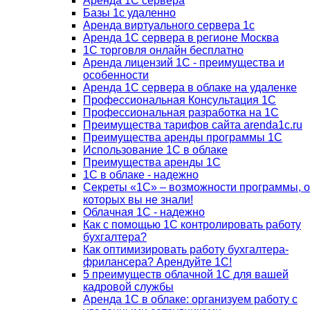
Аренда 1С сервера
Базы 1с удаленно
Аренда виртуального сервера 1с
Аренда 1С сервера в регионе Москва
1С торговля онлайн бесплатно
Аренда лицензий 1С - преимущества и
особенности
Аренда 1С сервера в облаке на удаленке
Профессиональная Консультация 1С
Профессиональная разработка на 1С
Преимущества тарифов сайта arenda1c.ru
Преимущества аренды программы 1С
Использование 1С в облаке
Преимущества аренды 1С
1С в облаке - надежно
Секреты «1С» – возможности программы, о
которых вы не знали!
Облачная 1С - надежно
Как с помощью 1С контролировать работу
бухгалтера?
Как оптимизировать работу бухгалтера-
фрилансера? Арендуйте 1С!
5 преимуществ облачной 1С для вашей
кадровой службы
Аренда 1С в облаке: организуем работу с