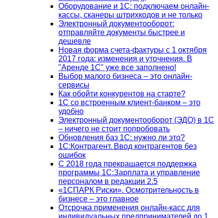
Оборудование и 1С: подключаем онлайн-
кассы, сканеры штрихкодов и не только
Электронный документооборот:
отправляйте документы быстрее и
дешевле
Новая форма счета-фактуры с 1 октября
2017 года: изменения и уточнения. В
"Аренде 1С" уже все заполнено!
Выбор малого бизнеса – это онлайн-
сервисы
Как обойти конкурентов на старте?
1C со встроенным клиент-банком – это
удобно
Электронный документооборот (ЭДО) в 1С
– ничего не стоит попробовать
Обновления баз 1С: нужно ли это?
1С:Контрагент. Ввод контрагентов без
ошибок
С 2018 года прекращается поддержка
программы 1С:Зарплата и управление
персоналом в редакции 2.5
«1СПАРК Риски». Осмотрительность в
бизнесе – это главное
Отсрочка применения онлайн-касс для
индивидуальных предпринимателей до 1