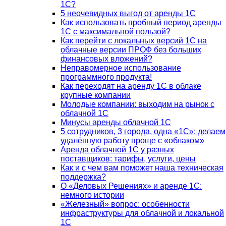
1С?
5 неочевидных выгод от аренды 1С
Как использовать пробный период аренды
1С с максимальной пользой?
Как перейти с локальных версий 1С на
облачные версии ПРОФ без больших
финансовых вложений?
Неправомерное использование
программного продукта!
Как переходят на аренду 1С в облаке
крупные компании
Молодые компании: выходим на рынок с
облачной 1С
Минусы аренды облачной 1С
5 сотрудников, 3 города, одна «1С»: делаем
удалённую работу проще с «облаком»
Аренда облачной 1С у разных
поставщиков: тарифы, услуги, цены
Как и с чем вам поможет наша техническая
поддержка?
О «Деловых Решениях» и аренде 1С:
немного истории
«Железный» вопрос: особенности
инфраструктуры для облачной и локальной
1С