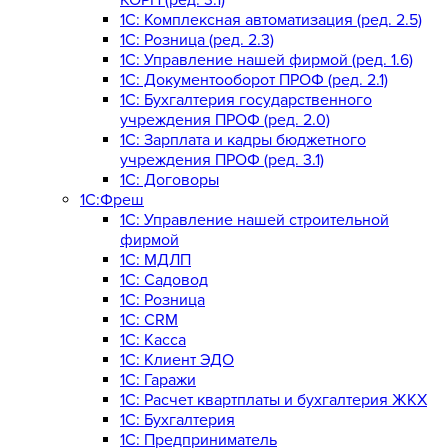
КОРП (ред. 3.1)
1C: Комплексная автоматизация (ред. 2.5)
1С: Розница (ред. 2.3)
1С: Управление нашей фирмой (ред. 1.6)
1С: Документооборот ПРОФ (ред. 2.1)
1C: Бухгалтерия государственного
учреждения ПРОФ (ред. 2.0)
1C: Зарплата и кадры бюджетного
учреждения ПРОФ (ред. 3.1)
1С: Договоры
1С:Фреш
1С: Управление нашей строительной
фирмой
1С: МДЛП
1С: Садовод
1С: Розница
1C: CRM
1C: Касса
1С: Клиент ЭДО
1С: Гаражи
1C: Расчет квартплаты и бухгалтерия ЖКХ
1C: Бухгалтерия
1C: Предприниматель