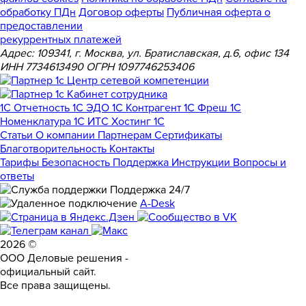
обработку ПДн
Договор оферты
Публичная оферта о
предоставлении
рекуррентных платежей
Адрес: 109341, г. Москва, ул. Братиславская, д.6, офис 134
ИНН 7734613490 ОГРН 1097746253406
1С Отчетность
1С ЭДО
1С Контрагент
1С Фреш
1С
Номенклатура
1С ИТС
Хостинг 1С
Статьи
О компании
Партнерам
Сертификаты
Благотворительность
Контакты
Тарифы
Безопасность
Поддержка
Инструкции
Вопросы и
ответы
Поддержка 24/7
A-Desk
2026 ©
ООО Деловые решения -
официальный сайт.
Все права защищены.