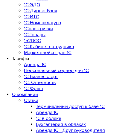
1С:ЭДО
1С:Директ Банк
1С:ИТС
1С:Номенклатура
1Спарк риски
1С:Товары
152DOC
1С:Кабинет сотрудника
Маркетплейсы для 1С
Тарифы
Аренда 1С
Персональный сервер для 1С
1С Бизнес старт
1С: Отчетность
1C Фреш
О компании
Статьи
Терминальный доступ к базе 1С
Аренда 1С
1С в облаке
Бухгалтерия в облаках
Аренда 1С - Друг руководителя