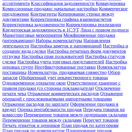
ассортимента
Классификация задолженности
Командировка
Комиссионные продажи: начальные настройки
Коммерческое
предложение
Контрагенты
Копирование строки между
документами
Корректировка графика взаиморасчетов
Корректировка задолженности
Корректировка реализации
Кредиторская задолженность в 1С:УТ
Лица с правом подписи
Маркетинговые мероприятия
Межфирменные продажи
(интеркампани)
Наборы номенклатуры
Направления
деятельности
Настройка заметок и напоминаний
Настройка и
создание вида сделки
Настройка печатных форм документов
отгрузки
Настройка прав пользователей
Настройка статусов
сделки
Настройка учета торговых представителей
Настройка
ценовых групп
Неотфактурованные поставки
Номенклатура
поставщика
Номенклатура, продаваемая совместно
Обзор
запасов
Обобщенный учет некачественного товараа
Одновременное открытие окон
Ответственное хранение с
правом продажи (со стороны поклажедателя)
Отключение
печати чека
Отражение коммерческих расходов
Отражение
операций с прослеживаемыми импортными товарами
Отражение расходов по зарплате
Оформление продажи в
кредит
Оценка рентабельности продаж
Передача товаров на
комиссию
Перемещение товаров между ордерными складами
Перемещение товаров между складами
Пересчет товаров
Печать этикеток и ценников
План продаж по категориям
План продаж по номенклатуре
Планирование продаж