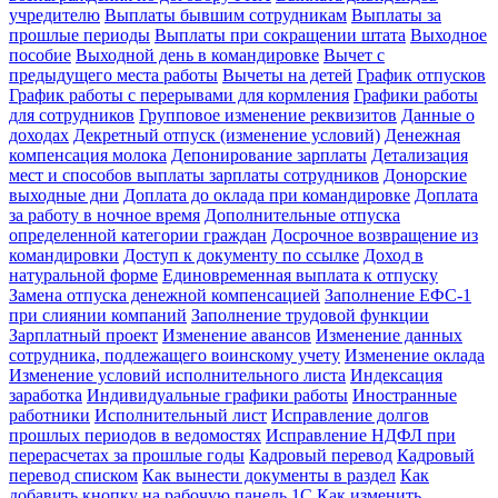
учредителю
Выплаты бывшим сотрудникам
Выплаты за
прошлые периоды
Выплаты при сокращении штата
Выходное
пособие
Выходной день в командировке
Вычет с
предыдущего места работы
Вычеты на детей
График отпусков
График работы с перерывами для кормления
Графики работы
для сотрудников
Групповое изменение реквизитов
Данные о
доходах
Декретный отпуск (изменение условий)
Денежная
компенсация молока
Депонирование зарплаты
Детализация
мест и способов выплаты зарплаты сотрудников
Донорские
выходные дни
Доплата до оклада при командировке
Доплата
за работу в ночное время
Дополнительные отпуска
определенной категории граждан
Досрочное возвращение из
командировки
Доступ к документу по ссылке
Доход в
натуральной форме
Единовременная выплата к отпуску
Замена отпуска денежной компенсацией
Заполнение ЕФС-1
при слиянии компаний
Заполнение трудовой функции
Зарплатный проект
Изменение авансов
Изменение данных
сотрудника, подлежащего воинскому учету
Изменение оклада
Изменение условий исполнительного листа
Индексация
заработка
Индивидуальные графики работы
Иностранные
работники
Исполнительный лист
Исправление долгов
прошлых периодов в ведомостях
Исправление НДФЛ при
перерасчетах за прошлые годы
Кадровый перевод
Кадровый
перевод списком
Как вынести документы в раздел
Как
добавить кнопку на рабочую панель 1С
Как изменить