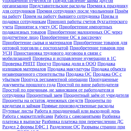
упрощенной отчетности
Предоставление займа другой
организации
Представительские расходы
Премия к празднику
для сотрудников
Премия сотруднику после увольнения
Приём
на работу
Прием на работу бывшего сотрудника
Призы и
подарки сотрудникам
Принцип работы счетов бухгалтерского
учета
Принятие к учету ОС
Приобретение импортных
подакцизных товаров
Приобретение малоценных ОС через
подотчетное лицо
Приобретение ОС в рассрочку
Приобретение сырья и материалов
Приобретение товаров для
оптовой торговли с постоплатой
Приобретение товаров при
УСН
Приостановка трудового договора в связи с
мобилизацией
Проверка и исправление нумерации в 1С
Проверка РНПТ
Прогул
Продажа доли в ООО
Продажа
излишков материалов
Продажа макулатуры
Продажа объекта
незавершенного строительства
Продажа ОС
Продажа ОС с
убытком
Пропуск регламентной операции
Пропущенные
документы прошлого года
Простой по вине работодателя
Простой по причинам, не зависящим от работодателя и
сотрудника
Процентный заем
Процентный заём от учредителя
Проценты на остаток денежных средств
Проценты по
кредитам и займам
Прямые производственные расходы
Путевые листы
Работа в праздничный или выходной день
Работа с маркетплейсами
Работа с самозанятыми
Разбивка
платежа в выписке
Разбивка платежа при перечислении ДС
Раздел 2 формы ЕФС 1
Разделение ОС
Разрывы страниц при