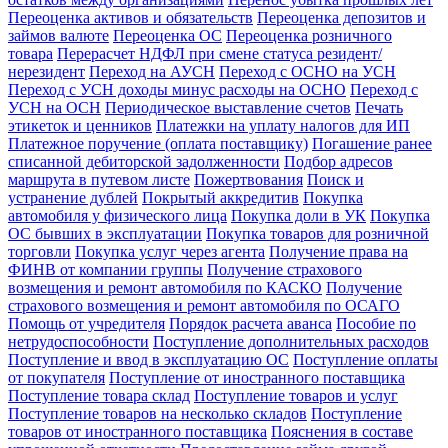
Переоценка активов и обязательств
Переоценка депозитов и
займов валюте
Переоценка ОС
Переоценка розничного
товара
Перерасчет НДФЛ при смене статуса резидент/
нерезидент
Переход на АУСН
Переход с ОСНО на УСН
Переход с УСН доходы минус расходы на ОСНО
Переход с
УСН на ОСН
Периодическое выставление счетов
Печать
этикеток и ценников
Платежки на уплату налогов для ИП
Платежное поручение (оплата поставщику)
Погашение ранее
списанной дебиторской задолженности
Подбор адресов
маршрута в путевом листе
Пожертвования
Поиск и
устранение дублей
Покрытый аккредитив
Покупка
автомобиля у физического лица
Покупка доли в УК
Покупка
ОС бывших в эксплуатации
Покупка товаров для розничной
торговли
Покупка услуг через агента
Получение права на
ФИНВ от компании группы
Получение страхового
возмещения и ремонт автомобиля по КАСКО
Получение
страхового возмещения и ремонт автомобиля по ОСАГО
Помощь от учредителя
Порядок расчета аванса
Пособие по
нетрудоспособности
Поступление дополнительных расходов
Поступление и ввод в эксплуатацию ОС
Поступление оплаты
от покупателя
Поступление от иностранного поставщика
Поступление товара склад
Поступление товаров и услуг
Поступление товаров на несколько складов
Поступление
товаров от иностранного поставщика
Пояснения в составе