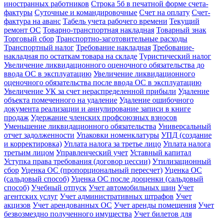
иностранных работников
Строка 5б в печатной форме счета-
фактуры
Суточные и командировочные
Счет на оплату
Счет-
фактура на аванс
Табель учета рабочего времени
Текущий
ремонт ОС
Товарно-транспортная накладная
Товарный знак
Торговый сбор
Транспортно-заготовительные расходы
Транспортный налог
Требование накладная
Требование-
накладная по остаткам товара на складе
Туристический налог
Увеличение ликвидационного оценочного обязательства до
ввода ОС в эксплуатацию
Увеличение ликвидационного
оценочного обязательства после ввода ОС в эксплуатацию
Увеличение УК за счет нераспределенной прибыли
Удаление
объекта помеченного на удаление
Удаление ошибочного
документа реализации и аннулирование записи в книге
продаж
Удержание членских профсоюзных взносов
Уменьшение ликвидационного обязательства
Универсальный
отчет задолженности
Упаковки номенклатуры
УПД (создание
и корректировка)
Уплата налога за третье лицо
Уплата налога
третьим лицом
Управленческий учет
Уставный капитал
Уступка права требования (договор цессии)
Утилизационный
сбор
Уценка ОС (пропорциональный пересчет)
Уценка ОС
(сальдовый способ)
Уценка ОС после дооценки (сальдовый
способ)
Учебный отпуск
Учет автомобильных шин
Учет
агентских услуг
Учет административных штрафов
Учет
акцизов
Учет арендованных ОС
Учет аренды помещения
Учет
безвозмездно полученного имущества
Учет билетов для