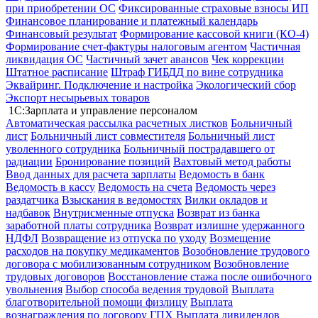
при приобретении ОС
Фиксированные страховые взносы ИП
Финансовое планирование и платежный календарь
Финансовый результат
Формирование кассовой книги (КО-4)
Формирование счет-фактуры налоговым агентом
Частичная
ликвидация ОС
Частичный зачет авансов
Чек коррекции
Штатное расписание
Штраф ГИБДД по вине сотрудника
Эквайринг. Подключение и настройка
Экологический сбор
Экспорт несырьевых товаров
1С:Зарплата и управление персоналом
Автоматическая рассылка расчетных листков
Больничный
лист
Больничный лист совместителя
Больничный лист
уволенного сотрудника
Больничный пострадавшего от
радиации
Бронирование позиций
Вахтовый метод работы
Ввод данных для расчета зарплаты
Ведомость в банк
Ведомость в кассу
Ведомость на счета
Ведомость через
раздатчика
Взыскания в ведомостях
Вилки окладов и
надбавок
Внутрисменные отпуска
Возврат из банка
заработной платы сотрудника
Возврат излишне удержанного
НДФЛ
Возвращение из отпуска по уходу
Возмещение
расходов на покупку медикаментов
Возобновление трудового
договора с мобилизованным сотрудником
Возобновление
трудовых договоров
Восстановление стажа после ошибочного
увольнения
Выбор способа ведения трудовой
Выплата
благотворительной помощи физлицу
Выплата
вознаграждения по договору ГПХ
Выплата дивидендов