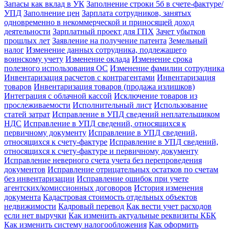
Запасы как вклад в УК
Заполнение строки 5б в счете-фактуре/
УПД
Заполнение цен
Зарплата сотрудников, занятых
одновременно в некоммерческой и приносящей доход
деятельности
Зарплатный проект для ГПХ
Зачет убытков
прошлых лет
Заявление на получение патента
Земельный
налог
Изменение данных сотрудника, подлежащего
воинскому учету
Изменение оклада
Изменение срока
полезного использования ОС
Изменение фамилии сотрудника
Инвентаризация расчетов с контрагентами
Инвентаризация
товаров
Инвентаризация товаров (продажа излишков)
Интеграция с облачной кассой
Исключение товаров из
прослеживаемости
Исполнительный лист
Использование
статей затрат
Исправление в УПД сведений неплательщиком
НДС
Исправление в УПД сведений, относящихся к
первичному документу
Исправление в УПД сведений,
относящихся к счету-фактуре
Исправление в УПД сведений,
относящихся к счету-фактуре и первичному документу
Исправление неверного счета учета без перепроведения
документов
Исправление отрицательных остатков по счетам
без инвентаризации
Исправление ошибок при учете
агентских/комиссионных договоров
История изменения
документа
Кадастровая стоимость отдельных объектов
недвижимости
Кадровый перевод
Как вести учет расходов
если нет выручки
Как изменить актуальные реквизиты КБК
Как изменить систему налогообложения
Как оформить