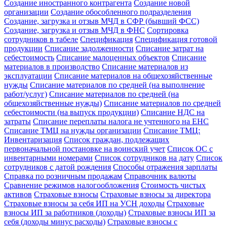
Создание иностранного контрагента
Создание новой
организации
Создание обособленного подразделения
Создание, загрузка и отзыв МЧД в СФР (бывший ФСС)
Создание, загрузка и отзыв МЧД в ФНС
Сортировка
сотрудников в табеле
Спецификация
Спецификация готовой
продукции
Списание задолженности
Списание затрат на
себестоимость
Списание малоценных объектов
Списание
материалов в производство
Списание материалов из
эксплуатации
Списание материалов на общехозяйственные
нужды
Списание материалов по средней (на выполнение
работ/услуг)
Списание материалов по средней (на
общехозяйственные нужды)
Списание материалов по средней
себестоимости (на выпуск продукции)
Списание НДС на
затраты
Списание переплаты налога не учтенного на ЕНС
Списание ТМЦ на нужды организации
Списание ТМЦ:
Инвентаризация
Список граждан, подлежащих
первоначальной постановке на воинский учет
Список ОС с
инвентарными номерами
Список сотрудников на дату
Список
сотрудников с датой рождения
Способы отражения зарплаты
Справка по розничным продажам
Справочник валюты
Сравнение режимов налогообложения
Стоимость чистых
активов
Страховые взносы
Страховые взносы за директора
Страховые взносы за себя ИП на УСН доходы
Страховые
взносы ИП за работников (доходы)
Страховые взносы ИП за
себя (доходы минус расходы)
Страховые взносы с