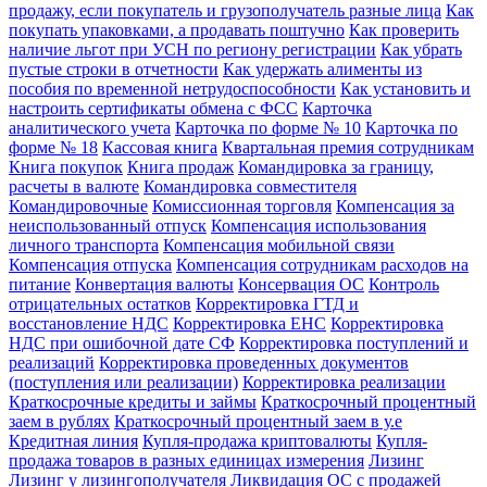
продажу, если покупатель и грузополучатель разные лица
Как
покупать упаковками, а продавать поштучно
Как проверить
наличие льгот при УСН по региону регистрации
Как убрать
пустые строки в отчетности
Как удержать алименты из
пособия по временной нетрудоспособности
Как установить и
настроить сертификаты обмена с ФСС
Карточка
аналитического учета
Карточка по форме № 10
Карточка по
форме № 18
Кассовая книга
Квартальная премия сотрудникам
Книга покупок
Книга продаж
Командировка за границу,
расчеты в валюте
Командировка совместителя
Командировочные
Комиссионная торговля
Компенсация за
неиспользованный отпуск
Компенсация использования
личного транспорта
Компенсация мобильной связи
Компенсация отпуска
Компенсация сотрудникам расходов на
питание
Конвертация валюты
Консервация ОС
Контроль
отрицательных остатков
Корректировка ГТД и
восстановление НДС
Корректировка ЕНС
Корректировка
НДС при ошибочной дате СФ
Корректировка поступлений и
реализаций
Корректировка проведенных документов
(поступления или реализации)
Корректировка реализации
Краткосрочные кредиты и займы
Краткосрочный процентный
заем в рублях
Краткосрочный процентный заем в у.е
Кредитная линия
Купля-продажа криптовалюты
Купля-
продажа товаров в разных единицах измерения
Лизинг
Лизинг у лизингополучателя
Ликвидация ОС с продажей