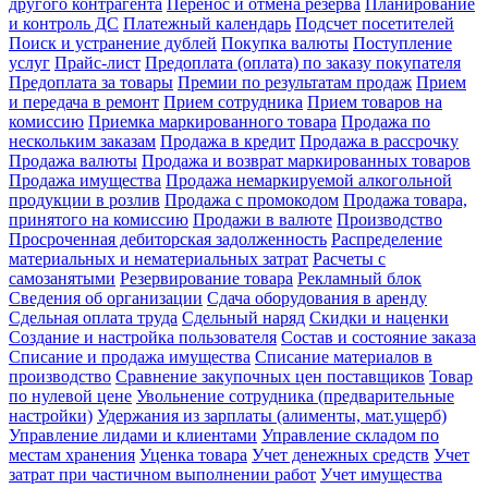
другого контрагента
Перенос и отмена резерва
Планирование
и контроль ДС
Платежный календарь
Подсчет посетителей
Поиск и устранение дублей
Покупка валюты
Поступление
услуг
Прайс-лист
Предоплата (оплата) по заказу покупателя
Предоплата за товары
Премии по результатам продаж
Прием
и передача в ремонт
Прием сотрудника
Прием товаров на
комиссию
Приемка маркированного товара
Продажа по
нескольким заказам
Продажа в кредит
Продажа в рассрочку
Продажа валюты
Продажа и возврат маркированных товаров
Продажа имущества
Продажа немаркируемой алкогольной
продукции в розлив
Продажа с промокодом
Продажа товара,
принятого на комиссию
Продажи в валюте
Производство
Просроченная дебиторская задолженность
Распределение
материальных и нематериальных затрат
Расчеты с
самозанятыми
Резервирование товара
Рекламный блок
Сведения об организации
Сдача оборудования в аренду
Сдельная оплата труда
Сдельный наряд
Скидки и наценки
Создание и настройка пользователя
Состав и состояние заказа
Списание и продажа имущества
Списание материалов в
производство
Сравнение закупочных цен поставщиков
Товар
по нулевой цене
Увольнение сотрудника (предварительные
настройки)
Удержания из зарплаты (алименты, мат.ущерб)
Управление лидами и клиентами
Управление складом по
местам хранения
Уценка товара
Учет денежных средств
Учет
затрат при частичном выполнении работ
Учет имущества