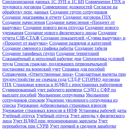
Синхронизация данных 1С ЗУП и 1С БП
Совмещение ГПХ и
трудового договора
Совмещение должностей
Согласие на
обработку перс данных
Создание групп сотрудников
Создание диаграммы в отчете
Создание договора ГПХ
Создание начисления
Создание начисления «Процент от
выручки»
Создание нового вида отпуска
Создание нового
удержания
Создание нового физического лицаа
Создание
отчета СЗВ-СТАЖ
Создание показателей «Сумма выручки» и
«Процент от выручки»
Создание разрядов и категорий
Создание сменного графика работы
Создание табеля
Создание тарифных групп
Создание территорий
Сокращённый и неполный рабочие дни
Спецоценка условий
труда
Список граждан, подлежащих первоначальной
постановке на воинский учет
Справки для пособий
Справочник «Ответственные лица»
Стандартные вычеты при
трудоустройстве не сначала года
СТД-Р
СТОРНО договора
ГПХ
Страховые взносы и НДФЛ с иностранных работников
Суммированный учет рабочего времени
СЭДО с СФР по
выплате пособий
Увольнение сотрудника
Увольнение
сотрудников списком
Удаление уволенного сотрудника из
списка
Удержание добровольных страховых взносов
Удержание страховых взносов в НПФ
Установка рабочей даты
Учебный отпуск
Учебный отпуск
Учет аренды у физического
лица
Учет НДФЛ при депонировании зарплаты
Учет
переработок при СУРВ
Учет премий в среднем заработке