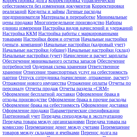
Корректировка долга
Корректировка управленческой
себестоимости без изменения документов
Корректировки
реализаций
Кредиты и займы
Личные расходы
предпринимателя
Материалы в переработке
Минимальные
цены продажи
Многопередельное производство
Наборы
единиц измерения
Настройка видов начислений и удержаний
Настройка ККМ
Настройка работы с маркированными
товарами
Настройки форм и отчетов
Начальные настройки
(деньги, компания)
Начальные настройки (кадровый учет)
Начальные настройки (общие)
Начальные настройки (склад)
Начальные настройки (учет)
Начисление и расчет зарплаты
Обеспечение минимального остатка запасов
Обеспечение
потребностей
Ордерная схема хранения
Ответственное
хранение
Отнесение транспортных услуг на себестоимость
партии
Отпуск сотрудника (начисление, отражение, расчет)
Отражение нового имущества
Отражение оплаты
Отчеты по
персоналу
Отчеты продаж
Отчеты раздела «CRM»
Оформление бесплатной доставки
Оформление брака в
отходы производстве
Оформление брака в прочие расходы
Оформление брака на себестоимость
Оформление доставки
Оформление продажи
Параметрические спецификации
Партионный учет
Передача спецодежды в эксплуатацию
Передача товара между организациями
Передача товара на
комиссию
Перемещение денег между счетами
Перемещение
товаров между складами и ячейками
Перенос долга на