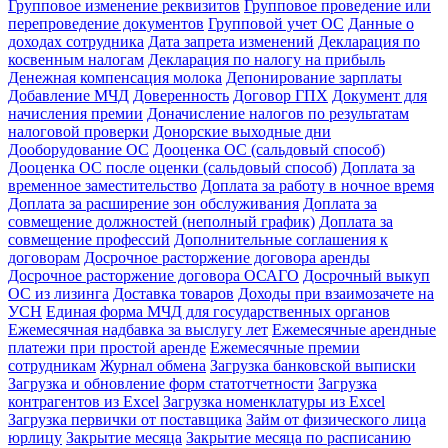
Групповое изменение реквизитов
Групповое проведение или
перепроведение документов
Групповой учет ОС
Данные о
доходах сотрудника
Дата запрета изменений
Декларация по
косвенным налогам
Декларация по налогу на прибыль
Денежная компенсация молока
Депонирование зарплаты
Добавление МЧД
Доверенность
Договор ГПХ
Документ для
начисления премии
Доначисление налогов по результатам
налоговой проверки
Донорские выходные дни
Дооборудование ОС
Дооценка ОС (сальдовый способ)
Дооценка ОС после оценки (сальдовый способ)
Доплата за
временное заместительство
Доплата за работу в ночное время
Доплата за расширение зон обслуживания
Доплата за
совмещение должностей (неполный график)
Доплата за
совмещение профессий
Дополнительные соглашения к
договорам
Досрочное расторжение договора аренды
Досрочное расторжение договора ОСАГО
Досрочный выкуп
ОС из лизинга
Доставка товаров
Доходы при взаимозачете на
УСН
Единая форма МЧД для государственных органов
Ежемесячная надбавка за выслугу лет
Ежемесячные арендные
платежи при простой аренде
Ежемесячные премии
сотрудникам
Журнал обмена
Загрузка банковской выписки
Загрузка и обновление форм статотчетности
Загрузка
контрагентов из Excel
Загрузка номенклатуры из Excel
Загрузка первички от поставщика
Займ от физического лица
юрлицу
Закрытие месяца
Закрытие месяца по расписанию