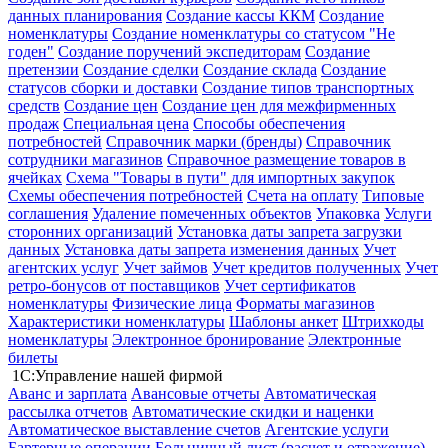
данных планирования
Создание кассы ККМ
Создание
номенклатуры
Создание номенклатуры со статусом "Не
годен"
Создание поручений экспедиторам
Создание
претензии
Создание сделки
Создание склада
Создание
статусов сборки и доставки
Создание типов транспортных
средств
Создание цен
Создание цен для межфирменных
продаж
Специальная цена
Способы обеспечения
потребностей
Справочник марки (бренды)
Справочник
сотрудники магазинов
Справочное размещение товаров в
ячейках
Схема "Товары в пути" для импортных закупок
Схемы обеспечения потребностей
Счета на оплату
Типовые
соглашения
Удаление помеченных объектов
Упаковка
Услуги
сторонних организаций
Установка даты запрета загрузки
данных
Установка даты запрета изменения данных
Учет
агентских услуг
Учет займов
Учет кредитов полученных
Учет
ретро-бонусов от поставщиков
Учет сертификатов
номенклатуры
Физические лица
Форматы магазинов
Характеристики номенклатуры
Шаблоны анкет
Штрихкоды
номенклатуры
Электронное бронирование
Электронные
билеты
1С:Управление нашей фирмой
Аванс и зарплата
Авансовые отчеты
Автоматическая
рассылка отчетов
Автоматические скидки и наценки
Автоматическое выставление счетов
Агентские услуги
Бартерные операции
Больничный лист (расчет и отражение)