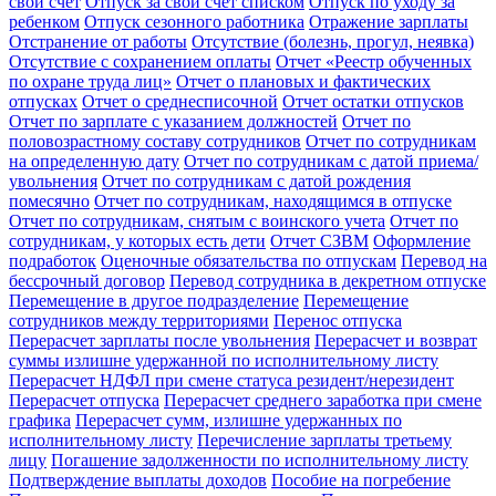
свой счет
Отпуск за свой счет списком
Отпуск по уходу за
ребенком
Отпуск сезонного работника
Отражение зарплаты
Отстранение от работы
Отсутствие (болезнь, прогул, неявка)
Отсутствие с сохранением оплаты
Отчет «Реестр обученных
по охране труда лиц»
Отчет о плановых и фактических
отпусках
Отчет о среднесписочной
Отчет остатки отпусков
Отчет по зарплате с указанием должностей
Отчет по
половозрастному составу сотрудников
Отчет по сотрудникам
на определенную дату
Отчет по сотрудникам с датой приема/
увольнения
Отчет по сотрудникам с датой рождения
помесячно
Отчет по сотрудникам, находящимся в отпуске
Отчет по сотрудникам, снятым с воинского учета
Отчет по
сотрудникам, у которых есть дети
Отчет СЗВМ
Оформление
подработок
Оценочные обязательства по отпускам
Перевод на
бессрочный договор
Перевод сотрудника в декретном отпуске
Перемещение в другое подразделение
Перемещение
сотрудников между территориями
Перенос отпуска
Перерасчет зарплаты после увольнения
Перерасчет и возврат
суммы излишне удержанной по исполнительному листу
Перерасчет НДФЛ при смене статуса резидент/нерезидент
Перерасчет отпуска
Перерасчет среднего заработка при смене
графика
Перерасчет сумм, излишне удержанных по
исполнительному листу
Перечисление зарплаты третьему
лицу
Погашение задолженности по исполнительному листу
Подтверждение выплаты доходов
Пособие на погребение