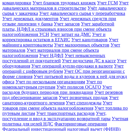
командировки
Учет бланков трудовых книжек
Учет ГСМ
Учет
давальческих материалов в строительстве
Учёт давальческого
сырья у заказчика
Учет давальческого сырья у переработчика
Учет денежных документов
Учет денежных средств при
отзыве лицензии у банка
Учет запасов
Учет заработной
платы, НДФЛ и страховых взносов при смене объекта
налогообложения УСН
Учет затрат на ДМС
Учет и
корректировка остатков в ЕГАИС
Учет канцтоваров
Учет
майнинга криптовалюты
Учет малоценных объектов
Учет
материалов
Учет материалов при смене объекта
налогообложения
Учет НДФЛ
Учет невыясненных
поступлений от покупателей
Учет недостачи ДС в кассе
Учет
оборудования
Учет операций купли-продажи в валюте
Учет
операций с цифровым рублем
Учет ОС при реорганизации с
форме слияния
Учет питьевой воды и кулеров к ней для нужд
офиса
Учет по нескольким органазициям
Учет по
номенклатурным группам
Учёт полисов ОСАГО
Учет
расходов будущих периодов при ликвидации
Учет резервов
под обесценивание запасов
Учет розничных продаж
Учет
санаторно-курортного лечения
Учет спецодежды
Учет
товаров при смене объекта налогообложения
Учет топлива по
путевым листам
Учет транспортных расходов
Учет,
поступление и ввод в эксплуатацию возвратной тары
Учетная
политика для целей НДС
Факторинговые операции
Федеральный инвестиционный налоговый вычет (ФИНВ)