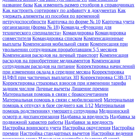
название базы
Как изменить размер столбцов в справочниках
Как настроить сортировку по алфавиту в документах
Как
удержать алименты из пособия по временной
нетрудоспособности
Карточка по форме № 10
Карточка учета
организации (форма № 18)
Команда «Функции для
технического специалиста»
Командировка
Командировка
совместителя
Командировка списком
Компенсационные
выплаты
Компенсация мобильной связи
Компенсация при
увольнении сотрудникам проработавшим 5,5 месяцев
Компенсация расходов на личный транспорт
Компенсация
расходов на приобретение медикаментов
Компенсация
сотрудникам расходов на питание
Корректировка начислений
при изменении оклада в середине месяца
Корректировка
НДФЛ при частичных выплатах ЗП
Корректировка СЗВ-ТД
Корректировка страховых взносов при изменении тарифа
задним числом
Личные вычеты
Лишение премии
Материальная помощь в связи с бракосочетанием
Материальная помощь в связи с мобилизацией
Материальная
помощь к отпуску в базе среднего как 1/12
Материальная
помощь родственнику умершего сотрудника
Медицинский
осмотр и диспансеризация
Надбавка за вредность
Надбавка за
подвижной характер работы
Надбавки за вредность
Настройка воинского учета
Настройка округления
Настройка
премии
Настройка стандартных вычетов
Настройки ведения
воинского учета
Начальная настройка (кадровый учет)