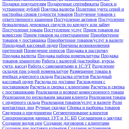
Подарки покупателям
Подарочные сертификаты
Поиск и
устранение дублей
Покупка валюты
Политики учета серий и
настройка сроков годности товаров
Получение товаров с
ответственного хранения
Поступление активов
Поступление
безналичных денежных средств по кредиту или займу
Поступление товара
Поступление услуг
Прием товаров на
комиссию
Прием товаров на ответхранение
Приобретение
товаров у поставщика
Приобретение товаров/услуг в валюте
Приходный кассовый ордер
Причины возникновения
претензий
Проведение опросов
Продажа в рассрочку
Продажа валюты
Продажа набора номенклатуры
Продажа
товаров хранителю
Работа с валютой (настройки, курсы,
счета, касса)
Работа с самозанятыми в 1С:УТ
Разделение
складов при одной номенклатуре
Размещение товара в
ячейках адресного склада
Рассылка отчетов
Расходный
кассовый ордер
Расходы по доставке
Расхождения с
поставщиком
Расчеты и сверка с клиентами
Расчеты и сверка
с поставщиками
Реализация и возврат комиссионного товара
Реализация по нескольким заказам клиента
Реализация товара
с ордерного склада
Реализация товаров/услуг в валюте
Роли
контактных лиц
Ручные скидки
Сборка и разборка товаров
Сведения о предприятии
Сегментирование клиентов
Синхронизация данных 1УТ и 1С БП
Соглашения о закупке
Создание видов цен
Создание договоров с клиентами
Создание зон доставки курьеров
Создание источников