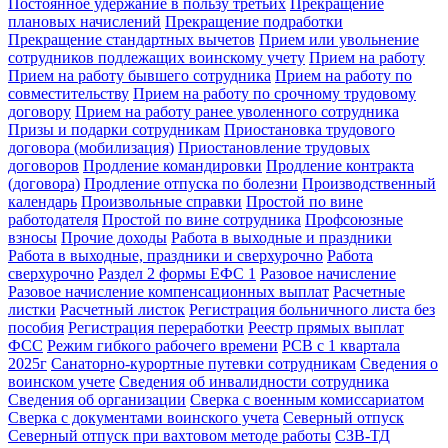
Постоянное удержание в пользу третьих
Прекращение
плановых начислений
Прекращение подработки
Прекращение стандартных вычетов
Прием или увольнение
сотрудников подлежащих воинскому учету
Прием на работу
Прием на работу бывшего сотрудника
Прием на работу по
совместительству
Прием на работу по срочному трудовому
договору
Прием на работу ранее уволенного сотрудника
Призы и подарки сотрудникам
Приостановка трудового
договора (мобилизация)
Приостановление трудовых
договоров
Продление командировки
Продление контракта
(договора)
Продление отпуска по болезни
Производственный
календарь
Произвольные справки
Простой по вине
работодателя
Простой по вине сотрудника
Профсоюзные
взносы
Прочие доходы
Работа в выходные и праздники
Работа в выходные, праздники и сверхурочно
Работа
сверхурочно
Раздел 2 формы ЕФС 1
Разовое начисление
Разовое начисление компенсационных выплат
Расчетные
листки
Расчетный листок
Регистрация больничного листа без
пособия
Регистрация переработки
Реестр прямых выплат
ФСС
Режим гибкого рабочего времени
РСВ с 1 квартала
2025г
Санаторно-курортные путевки сотрудникам
Сведения о
воинском учете
Сведения об инвалидности сотрудника
Сведения об организации
Сверка с военным комиссариатом
Сверка с документами воинского учета
Северный отпуск
Северный отпуск при вахтовом методе работы
СЗВ-ТД