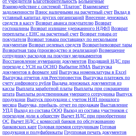
от учредителя
Благотворительность
Больничные
Взаимодействие с системой "Платон"
Взаимозачет
задолженности
Взнос наличными на расчетный счет
Вклад в
уставный капитал других организаций
Внесение денежных
средств в кассу
Возврат аванса покупателю
Возврат
госпошлины
Возврат излишне удержанного НДФЛ
Возврат
переплаты с ЕНС на расчетный счет
Возврат товара от
покупателя
Возврат товара поставщику по нескольким
документам
Возврат целевых средств
Возврат/невозврат тары
Возвратная тара (производство и реализация)
Возмещение
сотруднику расходов на покупку медикаментов
Восстановление нумерации документов
Входящий НДС при
переходе с УСН на ОСНО
Выбытие НМА
Выгрузка
документов в формате xml
Выгрузка номенклатуры в Excel
Выгрузка отчетов для Реестрповесток
Выгрузка платежек по
счету цифрового рубля
Выдача денежных документов из
кассы
Выплата заработной платы
Выплаты при сокращении
штата
Выплаты родственникам умершего сотрудника
Выпуск
продукции
Выпуск продукции с учетом НЗП прошлого
месяца
Выручка, прибыль, отчет по продажам
Выставление
УПД
Выход из состава ООО
Выход из состава участников с
переходом доли к обществу
Вычет НДС при приобретении
ОС
Вычет НДС с комиссий банков по обслуживанию
банковских карт
Годовая премия сотрудникам
Готовая
продукция и полуфабрикаты
Групповая печать документов