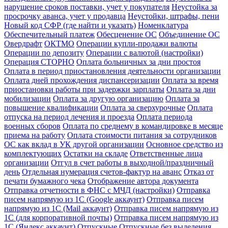
нарушение сроков поставки, учет у покупателя
Неустойка за
просрочку аванса, учет у продавца
Неустойки, штрафы, пени
Новый код СФР (где найти и указать)
Номенклатура
Обеспечительный платеж
Обесценение ОС
Объединение ОС
Овердрафт
ОКТМО
Операции купли-продажи валюты
Операции по депозиту
Операции с валютой (настройки)
Операция СТОРНО
Оплата больничных за дни простоя
Оплата в период приостановления деятельности организации
Оплата дней прохождения диспансеризации
Оплата за время
приостановки работы при задержки зарплаты
Оплата за дни
мобилизации
Оплата за другую организацию
Оплата за
повышение квалификации
Оплата за сверхурочные
Оплата
отпуска на период лечения и проезда
Оплата периода
военных сборов
Оплата по среднему в командировке в месяце
приема на работу
Оплата стоимости питания за сотрудников
ОС как вклад в УК другой организации
Основное средство из
комплектующих
Остатки на складе
Ответственные лица
организации
Отгул в счет работы в выходной/праздничный
день
Отдельная нумерация счетов-фактур на аванс
Отказ от
печати бумажного чека
Отображение автора документа
Отправка отчетности в ФНС с МЧД (настройки)
Отправка
писем напрямую из 1С (Google аккаунт)
Отправка писем
напрямую из 1С (Mail аккаунт)
Отправка писем напрямую из
1С (для корпоративной почты)
Отправка писем напрямую из
1С (Яндекс аккаунт)
Отпускные
Отпускные без выделения