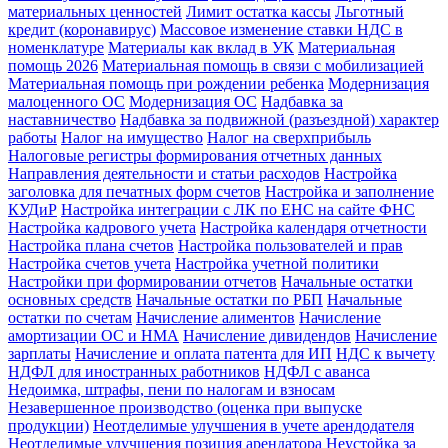
материальных ценностей
Лимит остатка кассы
Льготный
кредит (коронавирус)
Массовое изменение ставки НДС в
номенклатуре
Материалы как вклад в УК
Материальная
помощь 2026
Материальная помощь в связи с мобилизацией
Материальная помощь при рождении ребенка
Модернизация
малоценного ОС
Модернизация ОС
Надбавка за
наставничество
Надбавка за подвижной (разъездной) характер
работы
Налог на имущество
Налог на сверхприбыль
Налоговые регистры формирования отчетных данных
Направления деятельности и статьи расходов
Настройка
заголовка для печатных форм счетов
Настройка и заполнение
КУДиР
Настройка интеграции с ЛК по ЕНС на сайте ФНС
Настройка кадрового учета
Настройка календаря отчетности
Настройка плана счетов
Настройка пользователей и прав
Настройка счетов учета
Настройка учетной политики
Настройки при формировании отчетов
Начальные остатки
основных средств
Начальные остатки по РБП
Начальные
остатки по счетам
Начисление алиментов
Начисление
амортизации ОС и НМА
Начисление дивидендов
Начисление
зарплаты
Начисление и оплата патента для ИП
НДС к вычету
НДФЛ для иностранных работников
НДФЛ с аванса
Недоимка, штрафы, пени по налогам и взносам
Незавершенное производство (оценка при выпуске
продукции)
Неотделимые улучшения в учете арендодателя
Неотделимые улучшения позиция арендатора
Неустойка за