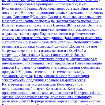
Бонусная программа
Бронирование товара под заказ
Бухгалтерский баланс
Ввод начальных остатков
Виды заказов
покупателя
Включение дополнительных расходов в стоимость
товара
Внесение ДС в кассу
Возврат денег на расчетный счет
Возврат и списание спецодежды
Возврат товара поставщику
Возврат товаров от покупателя
Выемка ДС из кассы
Выплата
окончательного расчета при увольнении
Выпуск продукции
из давальческого сырья
Горячие клавиши в рабочем месте
кассира
Графики работы сотрудников
Дата запрета изменений
Дата отгрузки в заказе
Документы отгрузки
Дополнительные
реквизиты
Доставка курьерской службой
Доставка товаров
Загрузка номенклатуры и документов из Excel
Займ
сотруднику
Заказ-наряд
Заказы покупателей
Заказы
поставщику
Закрытие отчетного периода
Закупка товара у
иностранного поставщика
Зачет предоплаты
Инвентаризация
запасов
Исправление ошибок учета доходов при смешанных
продажах
Кадровые изменения (изменение оклада,
должности, отдела)
Калькуляция заказов
Калькуляция
себестоимости продукции (плановая и фактическая)
Категории и типы номенклатуры
Компенсация за
неиспользованный отпуск
Контрагенты
Контроль
просроченной кредиторской задолженности
Контроль сборки
заказов
Корпоративная карта, привязанная к основному
расчетному счету
Корпоративные карты с отдельным счетом