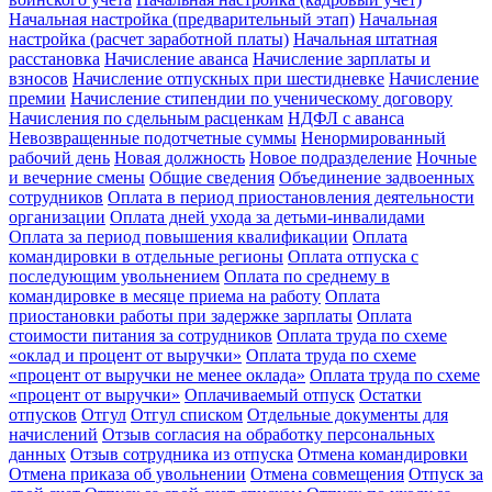
Начальная настройка (предварительный этап)
Начальная
настройка (расчет заработной платы)
Начальная штатная
расстановка
Начисление аванса
Начисление зарплаты и
взносов
Начисление отпускных при шестидневке
Начисление
премии
Начисление стипендии по ученическому договору
Начисления по сдельным расценкам
НДФЛ с аванса
Невозвращенные подотчетные суммы
Ненормированный
рабочий день
Новая должность
Новое подразделение
Ночные
и вечерние смены
Общие сведения
Объединение задвоенных
сотрудников
Оплата в период приостановления деятельности
организации
Оплата дней ухода за детьми-инвалидами
Оплата за период повышения квалификации
Оплата
командировки в отдельные регионы
Оплата отпуска с
последующим увольнением
Оплата по среднему в
командировке в месяце приема на работу
Оплата
приостановки работы при задержке зарплаты
Оплата
стоимости питания за сотрудников
Оплата труда по схеме
«оклад и процент от выручки»
Оплата труда по схеме
«процент от выручки не менее оклада»
Оплата труда по схеме
«процент от выручки»
Оплачиваемый отпуск
Остатки
отпусков
Отгул
Отгул списком
Отдельные документы для
начислений
Отзыв согласия на обработку персональных
данных
Отзыв сотрудника из отпуска
Отмена командировки
Отмена приказа об увольнении
Отмена совмещения
Отпуск за