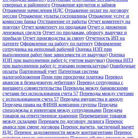
северных и районного
Отражение кредитов и займов
Отражение начисления НДС
Отражение оплат по договору
цессии
Отражение уплаты госпошлины
Отражение услуг и
комиссии банка
Отстранение от работы
Отчет комитенту на
покупку
Отчет комитенту по продажам
Отчет о движении
денежных средств
Отчет по продажам, обороту, выручке и
прибыли
Отчет производства за смену
Отчетность ИП на
патенте
Оформление на работу по патенту
Оформление
сотрудника на неполный рабочий
Оценка НЗП при
выполнении работ (вне зависимости от выручки)
Оценка
НЗП при выполнении работ (с учетом выручки)
Оценка НПЗ
при выполнении работ (с этапами номенклатуры)
Ошибочные
оплаты
Партионный учет
Патентная система
налогообложения
Пени при просрочке платежа
Перевод
авансов в безнадежную дебиторку
Перевод сотрудника с
внешнего совместительства
Переводы между банковскими
счетами без использования счета 57
Переводы между счетами
с использованием счета 57
Передача имущества в аренду
Передача права на ФИНВ компании группы
Передача
спецодежды и инвентаря между сотрудниками
Передача
товаров на ответственное хранение
Перемещение товаров
между складами
Перенаем по договору лизинга
Перенос
аванса при смене договора
Перенос вычета, частичный вычет
НДС
Перенос задолженности между контрагентами
Перенос
остатков между организациями
Перенос убытка прошлых лет