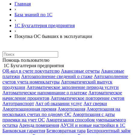
Главная
›
База знаний по 1С
›
1С Бухгалтерия предприятия
›
Покупка ОС бывших в эксплуатации
Помощь пользователю
1С Бухгалтерия предприятия
QR-код в счете покупателю
Авансовые отчеты
Авансовые
платежи
Автозаполнение сведений о стаже
Автозаполнение
счетов учета номенклатуры
Автоматический выпуск
продукции
Автоматическое заполнение периода услуги
Автоматическое напоминание о платеже
Автоматическое
начисление процентов
Автоматическое повторение счетов
Автотранспорт
Акт об оказании услуг
Акт сверки
Амортизационная премия
Амортизация
Амортизация на
нескольких счетах по одному ОС
Амортизация с даты
приемки на учет ОС
Амортизация способом уменьшаемого
остатка
Аренда помещения
АУСН и новые настройки в 1С
Банковская гарантия
Безвозвратная тара
Беспроцентный займ