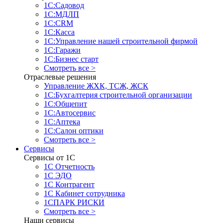
1С:Садовод
1С:МДЛП
1С:CRM
1С:Касса
1С:Управление нашей строительной фирмой
1С:Гаражи
1С:Бизнес старт
Смотреть все >
Отраслевые решения
Управление ЖХК, ТСЖ, ЖСК
1С:Бухгалтерия строительной организации
1С:Общепит
1С:Автосервис
1С:Аптека
1С:Салон оптики
Смотреть все >
Сервисы
Сервисы от 1С
1С Отчетность
1С ЭДО
1С Контрагент
1С Кабинет сотрудника
1СПАРК РИСКИ
Смотреть все >
Наши сервисы