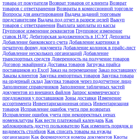
товара от покупателя
Возврат товаров от клиента
Возврат
товаров с ответхранения
Возвраты в комиссионной торговле
Вопросы для анкетирования
Выдача заданий торговым
представителям
Выдача под отчет в разрезе целей
Выкуп
товаров с ответхранения
Выплата зарплаты из кассы
Групповое изменение реквизитов
Групповое изменение
ставок НДС
Дебиторская задолженность в 1С:УТ
Депозиты
Добавление банковского счета
Добавление картинки в
печатную форму документа
Добавление колонок в прайс-лист
Добавление нескольких организаций
Добавление
транспортных средств
Доверенность на получение товаров
Договор эквайринга
Доставка товаров
Загрузка прайса
поставщиков из Excel
Заказ на перемещение
Заказ поставщику
Заказы клиентов
Закупка импортных товаров
Закупка товара
на ордерный склад
Закупка товаров через подотчетное лицо
Заполнение справочников
Заполнение табличных частей
документов из внешних файлов
Запрос коммерческого
предложения у поставщиков
Зоны доставки
Изменение
ассортимента
Инвентаризационная опись
Инвентаризация
товаров
Исправление ошибок учета при возвратах
Исправление ошибок учета при некорректных ценах
номенклатуры
Как вести платежный календарь
Как
заблокировать доступ пользователю
Как изменить порядок и
видимость столбцов
Как списать товары на нужды
организации
Как формируются номера документов
Квоты