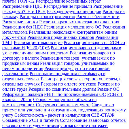
печати ТОРГ-12
Распределение косвенных затрат
Распределение НДС
Распределение прибыли
Распределение
расходов УСН и ПСН
Расходы будущих периодов
Расходы на
рекламу
Расходы на электроэнергию
Расчет себестоимости
Расчетные листки
Расчеты в разных иностранных валютах
Реализация без НДС
Реализация малоценного ОС
Реализация
металлолома
Реализация нескольким контрагентам одним
документом
Реализация подакцизных товаров
Реализация
ТМЦ
Реализация товаров в у.е
Реализация товаров на УСН со
ставками НДС 20 (10)%
Реализация товаров по договорам в
у.е. с увеличивающим процентом
Реализация товаров по
договору в валюте
Реализация товаров, учитываемых по
продажным ценам
Реализация товаров, учитываемых по
ценам приобретения
Реализация услуг по неосновной
деятельности
Регистрация продавцом счет-фактур в
отдельных случаях
Регистрация счет-фактур покупателем, в
отдельных случаях
Резервы по оплате отпусков
Резервы по
оплате труда
Резервы по сомнительным долгам
Ремонт ОС
Реформация баланса
РНПТ по прослеживаемым ОС
РСВ с 1
квартала 2025г
Сборка малоценного объекта из
комплектующих
Сведения о воинском учете
Сведения о
приеме или увольнении сотрудников, подлежащих воинскому
учету
Себестоимость - расчет и калькуляция
СЗВ-СТАЖ
Совмещение УСН и патента
Согласование авансовых отчетов
с возвратами и удержаниями
Согласование платежей