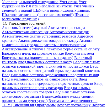
Учет специальностей сотрудников
Учет стажа
Учет
удержаний по ИЛ при неполной занятости
Учет ученых
степеней и званий
Шаблоны ввода исходных данных
Штатное расписание (внесение изменений)
Штатное
расписание (создание)
1С:Управление торговлей
Авансовый отчет (закупки)
Автоматизация склада
Автоматическая инкассация
Автоматические скидки
Автоматическое снятие устаревших резервов
Адресное
хранение
Анализ движения товаров по складу
Анализ
комиссионных продаж и расчеты с комиссионером
Анкетирование
Артикул в печатной форме счета на оплату
Блокировка ячеек на адресном складе
Бонусная система
Бонусные карты (напоминание менеджеру)
Валютный
контроль
Ввод начальных остатков в кассу
Ввод начальных
остатков возвратной тары, принятой от поставщиков
Ввод
начальных остатков возвратной тары, переданной клиентам
Ввод начальных остатков задолженности подотчетных лиц
Ввод начальных остатков на банковские счета
Ввод
начальных остатков перерасходов подотчетных средств
Ввод
начальных остатков прочих расходов
Ввод начальных
остатков собственных товаров
Ввод начальных остатков
финансового результата
Взаимодействие между своими
организациями (учет услуг)
Взаимозачет задолженности в
1С:УТ
Внешний вид программы
Возврат поставщику
Возврат