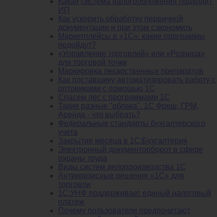
Какая система налогообложения подходит
ИП
Как ускорить обработку первичной
документации и при этом сэкономить
Маркетплейсы в «1С»: какие программы
подойдут?
«Управление торговлей» или «Розница»
для торговой точки
Маркировка лекарственных препаратов
Как поставщику автоматизировать работу с
оптовиками с помощью 1С
Спасем лес с программами 1С
Такие разные "облака". 1С Фреш, ГРМ,
Аренда - что выбрать?
Федеральные стандарты бухгалтерского
учета
Закрытие месяца в 1С:Бухгалтерия
Электронный документооборот в сфере
охраны труда
Виды систем делопроизводства 1C
Антикризисные решения «1С» для
торговли
1С:УНФ поддерживает единый налоговый
платеж
Почему пользователи предпочитают