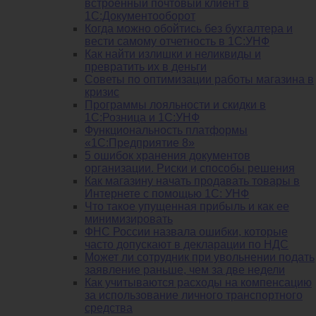
встроенный почтовый клиент в
1С:Документооборот
Когда можно обойтись без бухгалтера и
вести самому отчетность в 1С:УНФ
Как найти излишки и неликвиды и
превратить их в деньги
Советы по оптимизации работы магазина в
кризис
Программы лояльности и скидки в
1С:Розница и 1С:УНФ
Функциональность платформы
«1С:Предприятие 8»
5 ошибок хранения документов
организации. Риски и способы решения
Как магазину начать продавать товары в
Интернете с помощью 1С: УНФ
Что такое упущенная прибыль и как ее
минимизировать
ФНС России назвала ошибки, которые
часто допускают в декларации по НДС
Может ли сотрудник при увольнении подать
заявление раньше, чем за две недели
Как учитываются расходы на компенсацию
за использование личного транспортного
средства