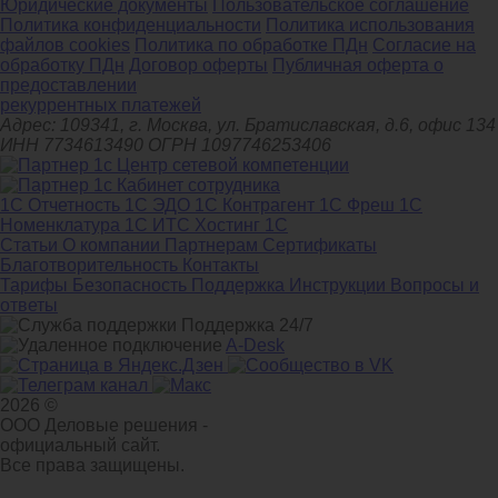
Юридические документы
Пользовательское соглашение
Политика конфиденциальности
Политика использования
файлов cookies
Политика по обработке ПДн
Cогласие на
обработку ПДн
Договор оферты
Публичная оферта о
предоставлении
рекуррентных платежей
Адрес: 109341, г. Москва, ул. Братиславская, д.6, офис 134
ИНН 7734613490 ОГРН 1097746253406
1С Отчетность
1С ЭДО
1С Контрагент
1С Фреш
1С
Номенклатура
1С ИТС
Хостинг 1С
Статьи
О компании
Партнерам
Сертификаты
Благотворительность
Контакты
Тарифы
Безопасность
Поддержка
Инструкции
Вопросы и
ответы
Поддержка 24/7
A-Desk
2026 ©
ООО Деловые решения -
официальный сайт.
Все права защищены.