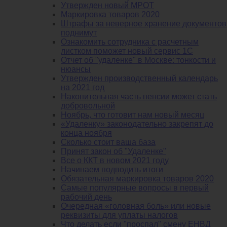
Утвержден новый МРОТ
Маркировка товаров 2020
Штрафы за неверное хранение документов
поднимут
Ознакомить сотрудника с расчетным
листком поможет новый сервис 1С
Отчет об "удаленке" в Москве: тонкости и
нюансы
Утвержден производственный календарь
на 2021 год
Накопительная часть пенсии может стать
добровольной
Ноябрь, что готовит нам новый месяц
«Удаленку» законодательно закрепят до
конца ноября
Сколько стоит ваша база
Принят закон об "Удаленке"
Все о ККТ в новом 2021 году
Начинаем подводить итоги
Обязательная маркировка товаров 2020
Самые популярные вопросы в первый
рабочий день
Очередная «головная боль» или новые
реквизиты для уплаты налогов
Что делать если "проспал" смену ЕНВД