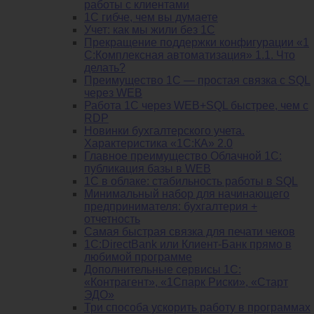
работы с клиентами
1С гибче, чем вы думаете
Учет: как мы жили без 1С
Прекращение поддержки конфигурации «1
С:Комплексная автоматизация» 1.1. Что
делать?
Преимущество 1С — простая связка с SQL
через WEB
Работа 1С через WEB+SQL быстрее, чем с
RDP
Новинки бухгалтерского учета.
Характеристика «1С:КА» 2.0
Главное преимущество Облачной 1С:
публикация базы в WEB
1С в облаке: стабильность работы в SQL
Минимальный набор для начинающего
предпринимателя: бухгалтерия +
отчетность
Самая быстрая связка для печати чеков
1С:DirectBank или Клиент-Банк прямо в
любимой программе
Дополнительные сервисы 1С:
«Контрагент», «1Спарк Риски», «Старт
ЭДО»
Три способа ускорить работу в программах