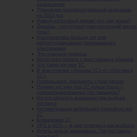
разрешения
Утвержден производственный календарь
на 2022 год
Новый налоговый режим: кто, где, когда?
Декабрь - что готовит нам последний месяц
года?
Альтернативы больше нет или
импортозамещение программного
обеспечения
Эти опасные сервисы
Когда пора бежать с иностранных облаков
Что такое хостинг 1С
В чем отличие «Аренды 1С» от «Хостинга
1С»
Подписывать документы стало проще
Почему хостинг под 1С лучше брать у
специализированных поставщиков?
На что обратить внимание при выборе
хостинга
Автоматизация мебельного производства
1С
Блокировка 1С
VPS и VDS — в чем отличия и как выбрать
Купить нельзя арендовать. Где поставить
запятую?