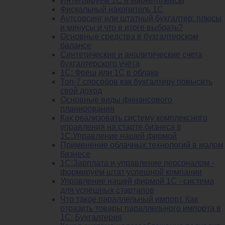
Интегрируем 1С и маркетплейсы
Фискальный накопитель 1С
Аутсорсинг или штатный бухгалтер: плюсы
и минусы и что в итоге выбрать?
Основные средства в бухгалтерском
балансе
Синтетические и аналитические счета
бухгалтерского учёта
1C: Фреш или 1С в облаке
Топ-7 способов как бухгалтеру повысить
свой доход
Основные виды финансового
планирования
Как реализовать систему комплексного
управления на старте бизнеса в
1С:Управление нашей фирмой
Применение облачных технологий в малом
бизнесе
1C:Зарплата и управление персоналом -
формируем штат успешной компании
Управление нашей фирмой 1C - система
для успешных стартапов
Что такое параллельный импорт. Как
отразить товары параллельного импорта в
1С: Бухгалтерия