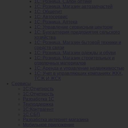
1С: Розница. Салон оптики
1С: Розница. Магазин автозапчастей
1C: Общепит
1С: Автосервис
1С: Розница. Аптека
1С: Управление сервисным центром
1С: Бухгалтерия предприятия сельского
хозяйства
1С: Розница. Магазин бытовой техники и
средств связи
1С: Розница. Магазин одежды и обуви
1С: Розница. Магазин строительных и
отделочных материалов
1С: Аренда и управление недвижимостью
1C: Учет в управляющих компаниях ЖКХ,
ТСЖ И ЖСК
Сервисы
1С:Отчетность
1С:Отчетность
Разработка 1С
Техподдержка
1С:Контрагент
1С СБП
Разработка интернет-магазина
Мобильное приложение