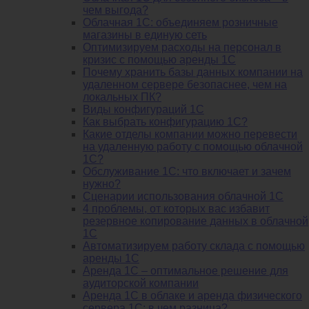
чем выгода?
Облачная 1С: объединяем розничные
магазины в единую сеть
Оптимизируем расходы на персонал в
кризис с помощью аренды 1С
Почему хранить базы данных компании на
удаленном сервере безопаснее, чем на
локальных ПК?
Виды конфигураций 1С
Как выбрать конфигурацию 1С?
Какие отделы компании можно перевести
на удаленную работу с помощью облачной
1С?
Обслуживание 1С: что включает и зачем
нужно?
Сценарии использования облачной 1С
4 проблемы, от которых вас избавит
резервное копирование данных в облачной
1С
Автоматизируем работу склада с помощью
аренды 1С
Аренда 1С – оптимальное решение для
аудиторской компании
Аренда 1С в облаке и аренда физического
сервера 1С: в чем разница?