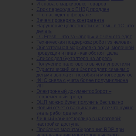
И снова о маркировке товаров
Срок перехода с ЕНВД продлен
Что нас ждет в феврале
Зачем проверять контрагента
Нарушение целостности системы в 1С, что
делать
1С Fresh – что за «зверь» и с чем его едят
Техническая поддержка: робот vs человек
Обязательная маркировка воды, молочной
продукции и пива - как обстоят дела
Список дел бухгалтера на апрель
Получение налогового вычета упростили
Туристический кешбэк продлят, семьям с
детьми выплатят пособия и многое другое
ФНС сняла с учета более полумиллиона
ИП
Электронный документооборот –
современный тренд
ЭЦП можно будет получить бесплатно
Новый отчет о вакцинации – все что нужно
знать работодателю
Личный кабинет юрлица в налоговой:
настройки доступа
Проблема масштабирования RDP при
использовании мониторов высокого