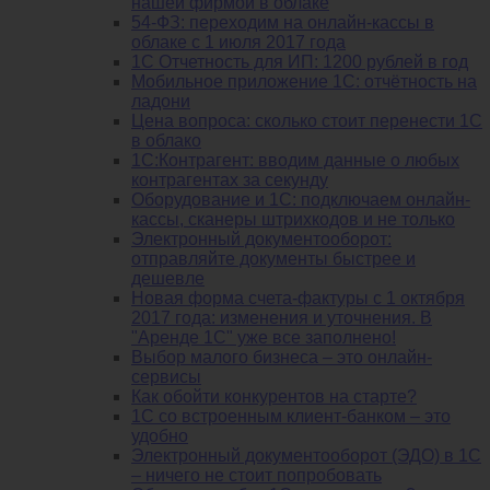
нашей фирмой в облаке
54-ФЗ: переходим на онлайн-кассы в
облаке с 1 июля 2017 года
1С Отчетность для ИП: 1200 рублей в год
Мобильное приложение 1С: отчётность на
ладони
Цена вопроса: сколько стоит перенести 1С
в облако
1С:Контрагент: вводим данные о любых
контрагентах за секунду
Оборудование и 1С: подключаем онлайн-
кассы, сканеры штрихкодов и не только
Электронный документооборот:
отправляйте документы быстрее и
дешевле
Новая форма счета-фактуры с 1 октября
2017 года: изменения и уточнения. В
"Аренде 1С" уже все заполнено!
Выбор малого бизнеса – это онлайн-
сервисы
Как обойти конкурентов на старте?
1C со встроенным клиент-банком – это
удобно
Электронный документооборот (ЭДО) в 1С
– ничего не стоит попробовать