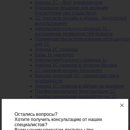
Аренда 1С - Друг руководителя
Идеальное решение для ведения
бухгалтерии уже существует
1С торговля онлайн в облаке - бесплатное
использование
Аренда виртуального сервера 1С -
расширение возможностей бизнеса
Преимущества использования дата-центра
для 1С
Аренда 1С сервера
Базы 1с удаленно
Аренда виртуального сервера 1с
Аренда 1С сервера в регионе Москва
1С торговля онлайн бесплатно
Аренда лицензий 1С - преимущества и
особенности
Аренда 1С сервера в облаке на удаленке
Профессиональная Консультация 1С
Профессиональная разработка на 1С
Преимущества тарифов сайта arenda1c.ru
Преимущества аренды программы 1С
Использование 1С в облаке
Остались вопросы?
Преимущества аренды 1С
Хотите получить консультацию от наших
1С в облаке - надежно
специалистов?
Секреты «1С» – возможности программы, о
Всем нашим клиентам доступны три