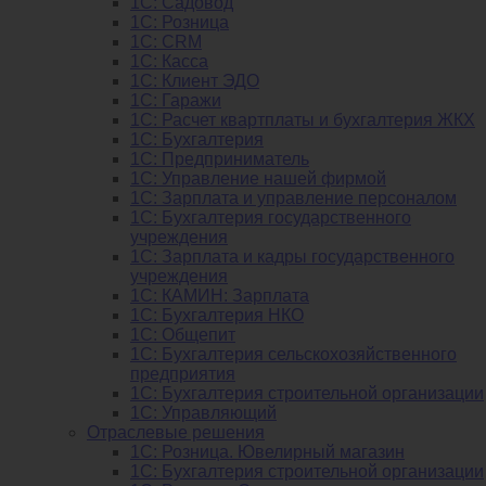
1С: Садовод
1С: Розница
1C: CRM
1C: Касса
1С: Клиент ЭДО
1С: Гаражи
1C: Расчет квартплаты и бухгалтерия ЖКХ
1C: Бухгалтерия
1C: Предприниматель
1C: Управление нашей фирмой
1C: Зарплата и управление персоналом
1C: Бухгалтерия государственного
учреждения
1C: Зарплата и кадры государственного
учреждения
1C: КАМИН: Зарплата
1C: Бухгалтерия НКО
1С: Общепит
1С: Бухгалтерия сельскохозяйст­венного
предприятия
1С: Бухгалтерия строительной организации
1С: Управляющий
Отраслевые решения
1С: Розница. Ювелирный магазин
1С: Бухгалтерия строительной организации