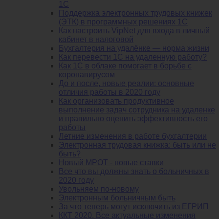
1С
Поддержка электронных трудовых книжек
(ЭТК) в программных решениях 1С
Как настроить VipNet для входа в личный
кабинет в налоговой
Бухгалтерия на удалёнке — норма жизни
Как перевести 1С на удаленную работу?
Как 1С в облаке помогает в борьбе с
коронавирусом
До и после, новые реалии: основные
отличия работы в 2020 году
Как организовать продуктивное
выполнение задач сотрудника на удаленке
и правильно оценить эффективность его
работы
Летние изменения в работе бухгалтерии
Электронная трудовая книжка: быть или не
быть?
Новый МРОТ - новые ставки
Все что вы должны знать о больничных в
2020 году
Увольняем по-новому
Электронным больничным быть
За что теперь могут исключить из ЕГРИП
ККТ 2020. Все актуальные изменения