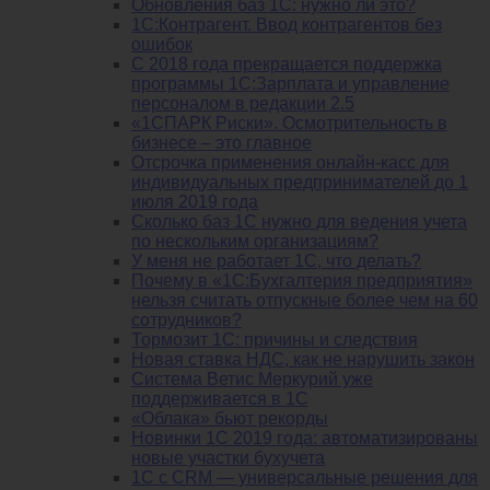
Обновления баз 1С: нужно ли это?
1С:Контрагент. Ввод контрагентов без
ошибок
С 2018 года прекращается поддержка
программы 1С:Зарплата и управление
персоналом в редакции 2.5
«1СПАРК Риски». Осмотрительность в
бизнесе – это главное
Отсрочка применения онлайн-касс для
индивидуальных предпринимателей до 1
июля 2019 года
Сколько баз 1C нужно для ведения учета
по нескольким организациям?
У меня не работает 1С, что делать?
Почему в «1С:Бухгалтерия предприятия»
нельзя считать отпускные более чем на 60
сотрудников?
Тормозит 1C: причины и следствия
Новая ставка НДС, как не нарушить закон
Система Ветис Меркурий уже
поддерживается в 1С
«Облака» бьют рекорды
Новинки 1С 2019 года: автоматизированы
новые участки бухучета
1С с CRM — универсальные решения для