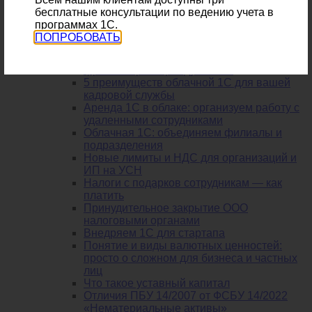
которых вы не знали!
бесплатные консультации по ведению учета в
Облачная 1С - надежно
программах 1С.
Как с помощью 1С контролировать работу
ПОПРОБОВАТЬ
бухгалтера?
Как оптимизировать работу бухгалтера-
фрилансера? Арендуйте 1С!
5 преимуществ облачной 1С для вашей
кадровой службы
Аренда 1С в облаке: организуем работу с
удаленными сотрудниками
Облачная 1С: объединяем филиалы и
подразделения
Новые лимиты и НДС для организаций и
ИП на УСН
Налоги с подарков сотрудникам — как
платить
Принудительное закрытие ООО
налоговыми органами
Внедряем 1С для стартапа
Понятие и виды валютных ценностей:
просто о сложном для бизнеса и частных
лиц
Что такое уставный капитал
Отличия ПБУ 14/2007 от ФСБУ 14/2022
«Нематериальные активы»