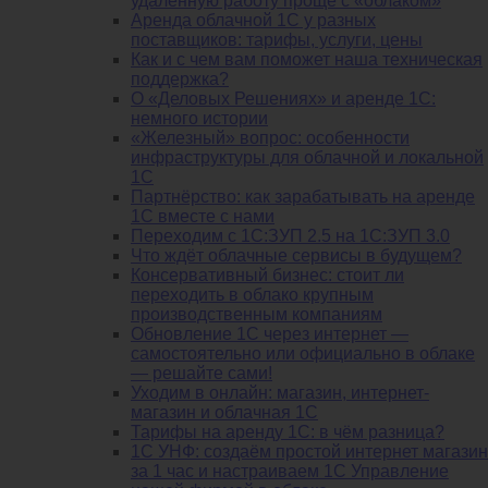
удалённую работу проще с «облаком»
Аренда облачной 1С у разных
поставщиков: тарифы, услуги, цены
Как и с чем вам поможет наша техническая
поддержка?
О «Деловых Решениях» и аренде 1С:
немного истории
«Железный» вопрос: особенности
инфраструктуры для облачной и локальной
1С
Партнёрство: как зарабатывать на аренде
1С вместе с нами
Переходим с 1С:ЗУП 2.5 на 1С:ЗУП 3.0
Что ждёт облачные сервисы в будущем?
Консервативный бизнес: стоит ли
переходить в облако крупным
производственным компаниям
Обновление 1С через интернет —
самостоятельно или официально в облаке
— решайте сами!
Уходим в онлайн: магазин, интернет-
магазин и облачная 1С
Тарифы на аренду 1С: в чём разница?
1С УНФ: создаём простой интернет магазин
за 1 час и настраиваем 1С Управление