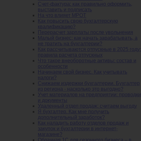
Счет-фактура: как правильно оформить,
выставить и подписать
На что влияет МРОТ
Как повысить свою бухгалтерскую
квалификацию?
Перерасчет зарплаты после увольнения
Малый бизнес: как начать зарабатывать, а
не тратить на бухгалтерии?
Как рассчитываются отпускные в 2025 году:
правила расчета отпускных
Что такое внеоборотные активы: состав и
особенности
Начинаем свой бизнес. Как учитывать
налоги?
Снижаем издержки бухгалтерии. Бухгалтер
из региона - насколько это выгодно?
Учет материалов на предприятии: проводки
и документы
Удаленный отдел продаж: считаем выгоду
Я бухгалтер. Как мне получить
дополнительный заработок?
Как наладить работу отделов продаж и
закупок и бухгалтерии в интернет-
магазине?
Облачная 1С для сезонного бизнеса – в