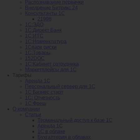
Распознавание первички
Внедрение Битрикс 24
Консультанты 1С
21996
1С:ЭДО
1С:Директ Банк
1С:ИТС
1С:Номенклатура
1Спарк риски
1С:Товары
152DOC
1С:Кабинет сотрудника
Маркетплейсы для 1С
Тарифы
Аренда 1С
Персональный сервер для 1С
1С Бизнес старт
1С: Отчетность
1C Фреш
О компании
Статьи
Терминальный доступ к базе 1С
Аренда 1С
1С в облаке
Бухгалтерия в облаках