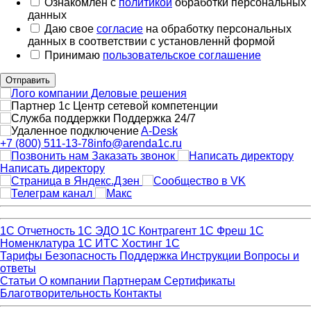
Ознакомлен с
политикой
обработки персональных
данных
Даю свое
согласие
на обработку персональных
данных в соответствии с установленнй формой
Принимаю
пользовательское соглашение
Отправить
Поддержка 24/7
A-Desk
+7 (800) 511-13-78
info@arenda1c.ru
Заказать звонок
Написать директору
1С Отчетность
1С ЭДО
1С Контрагент
1С Фреш
1С
Номенклатура
1С ИТС
Хостинг 1С
Тарифы
Безопасность
Поддержка
Инструкции
Вопросы и
ответы
Статьи
О компании
Партнерам
Сертификаты
Благотворительность
Контакты