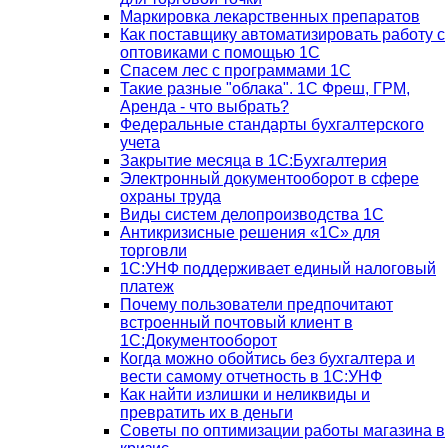
Маркировка лекарственных препаратов
Как поставщику автоматизировать работу с
оптовиками с помощью 1С
Спасем лес с программами 1С
Такие разные "облака". 1С Фреш, ГРМ,
Аренда - что выбрать?
Федеральные стандарты бухгалтерского
учета
Закрытие месяца в 1С:Бухгалтерия
Электронный документооборот в сфере
охраны труда
Виды систем делопроизводства 1C
Антикризисные решения «1С» для
торговли
1С:УНФ поддерживает единый налоговый
платеж
Почему пользователи предпочитают
встроенный почтовый клиент в
1С:Документооборот
Когда можно обойтись без бухгалтера и
вести самому отчетность в 1С:УНФ
Как найти излишки и неликвиды и
превратить их в деньги
Советы по оптимизации работы магазина в