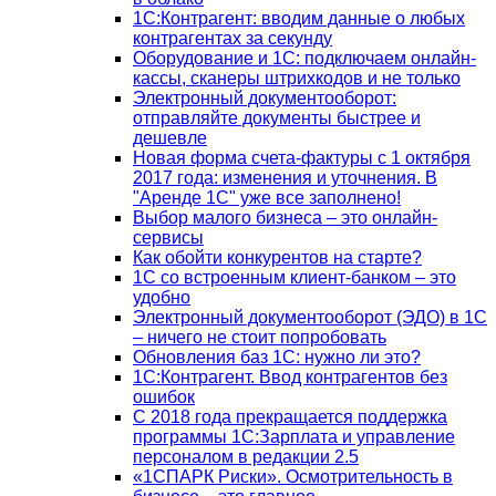
1С:Контрагент: вводим данные о любых
контрагентах за секунду
Оборудование и 1С: подключаем онлайн-
кассы, сканеры штрихкодов и не только
Электронный документооборот:
отправляйте документы быстрее и
дешевле
Новая форма счета-фактуры с 1 октября
2017 года: изменения и уточнения. В
"Аренде 1С" уже все заполнено!
Выбор малого бизнеса – это онлайн-
сервисы
Как обойти конкурентов на старте?
1C со встроенным клиент-банком – это
удобно
Электронный документооборот (ЭДО) в 1С
– ничего не стоит попробовать
Обновления баз 1С: нужно ли это?
1С:Контрагент. Ввод контрагентов без
ошибок
С 2018 года прекращается поддержка
программы 1С:Зарплата и управление
персоналом в редакции 2.5
«1СПАРК Риски». Осмотрительность в