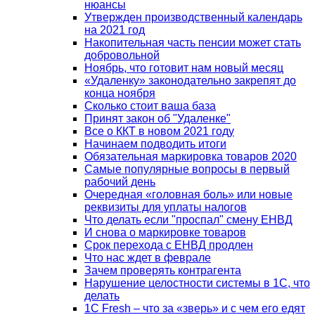
нюансы
Утвержден производственный календарь
на 2021 год
Накопительная часть пенсии может стать
добровольной
Ноябрь, что готовит нам новый месяц
«Удаленку» законодательно закрепят до
конца ноября
Сколько стоит ваша база
Принят закон об "Удаленке"
Все о ККТ в новом 2021 году
Начинаем подводить итоги
Обязательная маркировка товаров 2020
Самые популярные вопросы в первый
рабочий день
Очередная «головная боль» или новые
реквизиты для уплаты налогов
Что делать если "проспал" смену ЕНВД
И снова о маркировке товаров
Срок перехода с ЕНВД продлен
Что нас ждет в феврале
Зачем проверять контрагента
Нарушение целостности системы в 1С, что
делать
1С Fresh – что за «зверь» и с чем его едят