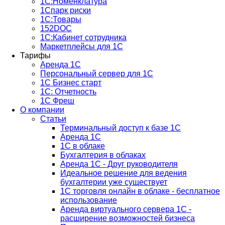
1С:Номенклатура
1Спарк риски
1С:Товары
152DOC
1С:Кабинет сотрудника
Маркетплейсы для 1С
Тарифы
Аренда 1С
Персональный сервер для 1С
1С Бизнес старт
1С: Отчетность
1C Фреш
О компании
Статьи
Терминальный доступ к базе 1С
Аренда 1С
1С в облаке
Бухгалтерия в облаках
Аренда 1С - Друг руководителя
Идеальное решение для ведения
бухгалтерии уже существует
1С торговля онлайн в облаке - бесплатное
использование
Аренда виртуального сервера 1С -
расширение возможностей бизнеса