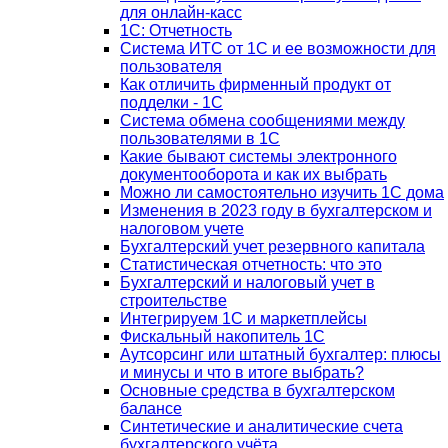
для онлайн-касс
1С: Отчетность
Система ИТС от 1С и ее возможности для
пользователя
Как отличить фирменный продукт от
подделки - 1С
Система обмена сообщениями между
пользователями в 1С
Какие бывают системы электронного
документооборота и как их выбрать
Можно ли самостоятельно изучить 1С дома
Изменения в 2023 году в бухгалтерском и
налоговом учете
Бухгалтерский учет резервного капитала
Статистическая отчетность: что это
Бухгалтерский и налоговый учет в
строительстве
Интегрируем 1С и маркетплейсы
Фискальный накопитель 1С
Аутсорсинг или штатный бухгалтер: плюсы
и минусы и что в итоге выбрать?
Основные средства в бухгалтерском
балансе
Синтетические и аналитические счета
бухгалтерского учёта