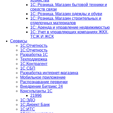
хозяйства
1С: Розница. Магазин бытовой техники и
средств связи
1С: Розница. Магазин одежды и обуви
1С: Розница. Магазин строительных и
отделочных материалов
1С: Аренда и управление недвижимостью
1C: Учет в управляющих компаниях ЖКХ,
ТСЖ И ЖСК
Сервисы
1С:Отчетность
1С:Отчетность
Разработка 1С
Техподдержка
1С:Контрагент
1С СБП
Разработка интернет-магазина
Мобильное приложение
Распознавание первички
Внедрение Битрикс 24
Консультанты 1С
21996
1С:ЭДО
1С:Директ Банк
1С:ИТС