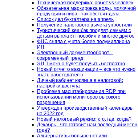
Техническая поддержка: робот vs человек
Обязательная маркировка воды, молочной
продукции и пива - как обстоят дела
Список дел бухгалтера на апрель
Получение налогового вычета упростили
Туристический кешбэк продлят, семьям с
детьми выплатят пособия и многое другое
ФНС сняла с учета более полумиллиона
ИП
Электронный документооборот –
современный тренд
ЭЦП можно будет получить бесплатно
Новый отчет о вакцинации – все что нужно
знать работодателю
Личный кабинет юрлица в налоговой:
настройки доступа
Проблема масштабирования RDP при
использовании мониторов высокого
разрешения
Утвержден производственный календарь
на 2022 год
Новый налоговый режим: кто, где, когда?
Декабрь - что готовит нам последний месяц
года?
Альтернативы больше нет или