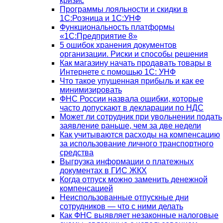
кризис
Программы лояльности и скидки в
1С:Розница и 1С:УНФ
Функциональность платформы
«1С:Предприятие 8»
5 ошибок хранения документов
организации. Риски и способы решения
Как магазину начать продавать товары в
Интернете с помощью 1С: УНФ
Что такое упущенная прибыль и как ее
минимизировать
ФНС России назвала ошибки, которые
часто допускают в декларации по НДС
Может ли сотрудник при увольнении подать
заявление раньше, чем за две недели
Как учитываются расходы на компенсацию
за использование личного транспортного
средства
Выгрузка информации о платежных
документах в ГИС ЖКХ
Когда отпуск можно заменить денежной
компенсацией
Неиспользованные отпускные дни
сотрудников — что с ними делать
Как ФНС выявляет незаконные налоговые