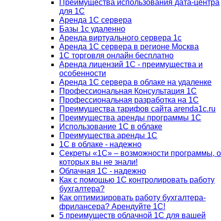
Преимущества использования дата-центра
для 1С
Аренда 1С сервера
Базы 1с удаленно
Аренда виртуального сервера 1с
Аренда 1С сервера в регионе Москва
1С торговля онлайн бесплатно
Аренда лицензий 1С - преимущества и
особенности
Аренда 1С сервера в облаке на удаленке
Профессиональная Консультация 1С
Профессиональная разработка на 1С
Преимущества тарифов сайта arenda1c.ru
Преимущества аренды программы 1С
Использование 1С в облаке
Преимущества аренды 1С
1С в облаке - надежно
Секреты «1С» – возможности программы, о
которых вы не знали!
Облачная 1С - надежно
Как с помощью 1С контролировать работу
бухгалтера?
Как оптимизировать работу бухгалтера-
фрилансера? Арендуйте 1С!
5 преимуществ облачной 1С для вашей