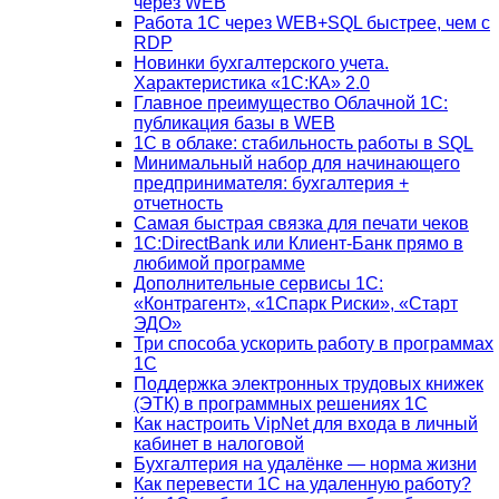
через WEB
Работа 1С через WEB+SQL быстрее, чем с
RDP
Новинки бухгалтерского учета.
Характеристика «1С:КА» 2.0
Главное преимущество Облачной 1С:
публикация базы в WEB
1С в облаке: стабильность работы в SQL
Минимальный набор для начинающего
предпринимателя: бухгалтерия +
отчетность
Самая быстрая связка для печати чеков
1С:DirectBank или Клиент-Банк прямо в
любимой программе
Дополнительные сервисы 1С:
«Контрагент», «1Спарк Риски», «Старт
ЭДО»
Три способа ускорить работу в программах
1С
Поддержка электронных трудовых книжек
(ЭТК) в программных решениях 1С
Как настроить VipNet для входа в личный
кабинет в налоговой
Бухгалтерия на удалёнке — норма жизни
Как перевести 1С на удаленную работу?