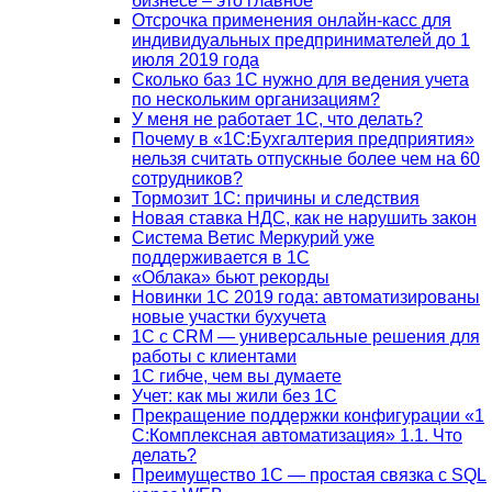
бизнесе – это главное
Отсрочка применения онлайн-касс для
индивидуальных предпринимателей до 1
июля 2019 года
Сколько баз 1C нужно для ведения учета
по нескольким организациям?
У меня не работает 1С, что делать?
Почему в «1С:Бухгалтерия предприятия»
нельзя считать отпускные более чем на 60
сотрудников?
Тормозит 1C: причины и следствия
Новая ставка НДС, как не нарушить закон
Система Ветис Меркурий уже
поддерживается в 1С
«Облака» бьют рекорды
Новинки 1С 2019 года: автоматизированы
новые участки бухучета
1С с CRM — универсальные решения для
работы с клиентами
1С гибче, чем вы думаете
Учет: как мы жили без 1С
Прекращение поддержки конфигурации «1
С:Комплексная автоматизация» 1.1. Что
делать?
Преимущество 1С — простая связка с SQL