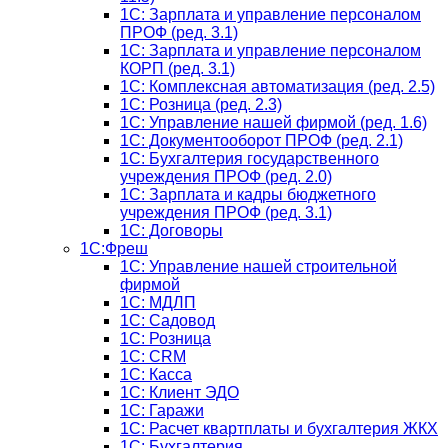
1C: Зарплата и управление персоналом
ПРОФ (ред. 3.1)
1C: Зарплата и управление персоналом
КОРП (ред. 3.1)
1C: Комплексная автоматизация (ред. 2.5)
1С: Розница (ред. 2.3)
1С: Управление нашей фирмой (ред. 1.6)
1С: Документооборот ПРОФ (ред. 2.1)
1C: Бухгалтерия государственного
учреждения ПРОФ (ред. 2.0)
1C: Зарплата и кадры бюджетного
учреждения ПРОФ (ред. 3.1)
1С: Договоры
1С:Фреш
1С: Управление нашей строительной
фирмой
1С: МДЛП
1С: Садовод
1С: Розница
1C: CRM
1C: Касса
1С: Клиент ЭДО
1С: Гаражи
1C: Расчет квартплаты и бухгалтерия ЖКХ
1C: Бухгалтерия