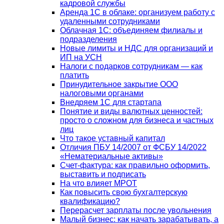
кадровой службы
Аренда 1С в облаке: организуем работу с
удаленными сотрудниками
Облачная 1С: объединяем филиалы и
подразделения
Новые лимиты и НДС для организаций и
ИП на УСН
Налоги с подарков сотрудникам — как
платить
Принудительное закрытие ООО
налоговыми органами
Внедряем 1С для стартапа
Понятие и виды валютных ценностей:
просто о сложном для бизнеса и частных
лиц
Что такое уставный капитал
Отличия ПБУ 14/2007 от ФСБУ 14/2022
«Нематериальные активы»
Счет-фактура: как правильно оформить,
выставить и подписать
На что влияет МРОТ
Как повысить свою бухгалтерскую
квалификацию?
Перерасчет зарплаты после увольнения
Малый бизнес: как начать зарабатывать, а