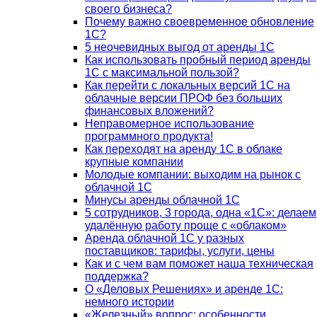
своего бизнеса?
Почему важно своевременное обновление
1С?
5 неочевидных выгод от аренды 1С
Как использовать пробный период аренды
1С с максимальной пользой?
Как перейти с локальных версий 1С на
облачные версии ПРОФ без больших
финансовых вложений?
Неправомерное использование
программного продукта!
Как переходят на аренду 1С в облаке
крупные компании
Молодые компании: выходим на рынок с
облачной 1С
Минусы аренды облачной 1С
5 сотрудников, 3 города, одна «1С»: делаем
удалённую работу проще с «облаком»
Аренда облачной 1С у разных
поставщиков: тарифы, услуги, цены
Как и с чем вам поможет наша техническая
поддержка?
О «Деловых Решениях» и аренде 1С:
немного истории
«Железный» вопрос: особенности