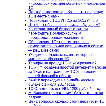
инфраструктуры для облачной и локальной
1С
Партнёрство: как зарабатывать на аренде
1С вместе с нами
Переходим с 1С:ЗУП 2.5 на 1С:ЗУП 3.0
Что ждёт облачные сервисы в будущем?
Консервативный бизнес: стоит ли
переходить в облако крупным
производственным компаниям
Обновление 1С через интернет —
самостоятельно или официально в облаке
— решайте сами!
Уходим в онлайн: магазин, интернет-
магазин и облачная 1С
Тарифы на аренду 1С: в чём разница?
1С УНФ: создаём простой интернет магазин
за 1 час и настраиваем 1С Управление
нашей фирмой в облаке
54-ФЗ: переходим на онлайн-кассы в
облаке с 1 июля 2017 года
1С Отчетность для ИП: 1200 рублей в год
Мобильное приложение 1С: отчётность на
ладони
Цена вопроса: сколько стоит перенести 1С
в облако