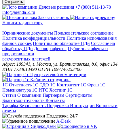
Отправить
+7 (800) 511-13-78
info@arenda1c.ru
Заказать звонок
Написать директору
Юридические документы
Пользовательское соглашение
Политика конфиденциальности
Политика использования
файлов cookies
Политика по обработке ПДн
Cогласие на
обработку ПДн
Договор оферты
Публичная оферта о
предоставлении
рекуррентных платежей
Адрес: 109341, г. Москва, ул. Братиславская, д.6, офис 134
ИНН 7734613490 ОГРН 1097746253406
1С Отчетность
1С ЭДО
1С Контрагент
1С Фреш
1С
Номенклатура
1С ИТС
Хостинг 1С
Статьи
О компании
Партнерам
Сертификаты
Благотворительность
Контакты
Тарифы
Безопасность
Поддержка
Инструкции
Вопросы и
ответы
Поддержка 24/7
A-Desk