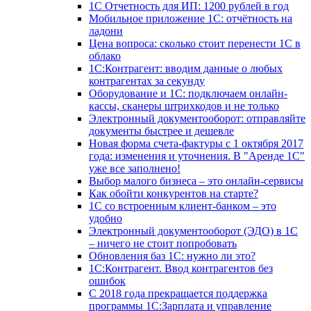
1С Отчетность для ИП: 1200 рублей в год
Мобильное приложение 1С: отчётность на
ладони
Цена вопроса: сколько стоит перенести 1С в
облако
1С:Контрагент: вводим данные о любых
контрагентах за секунду
Оборудование и 1С: подключаем онлайн-
кассы, сканеры штрихкодов и не только
Электронный документооборот: отправляйте
документы быстрее и дешевле
Новая форма счета-фактуры с 1 октября 2017
года: изменения и уточнения. В "Аренде 1С"
уже все заполнено!
Выбор малого бизнеса – это онлайн-сервисы
Как обойти конкурентов на старте?
1C со встроенным клиент-банком – это
удобно
Электронный документооборот (ЭДО) в 1С
– ничего не стоит попробовать
Обновления баз 1С: нужно ли это?
1С:Контрагент. Ввод контрагентов без
ошибок
С 2018 года прекращается поддержка
программы 1С:Зарплата и управление