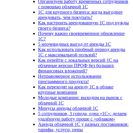
Организуем работу временных сотрудников
с помощью облачной 1С
1С для крупного бизнеса: когда выгоднее
арендовать, чем покупать?
Как настроить арендованную 1С под нужды
своего бизнеса?
Почему важно своевременное обновление
1С?
5 неочевидных выгод от аренды 1С
Как использовать пробный период аренды
1С с максимальной пользой?
Как перейти с локальных версий 1С на
облачные версии ПРОФ без больших
финансовых вложений?
Неправомерное использование
программного продукта!
Как переходят на аренду 1С в облаке
крупные компании
Молодые компании: выходим на рынок с
облачной 1С
Минусы аренды облачной 1С
5 сотрудников, 3 города, одна «1С»: делаем
удалённую работу проще с «облаком»
Аренда облачной 1С у разных поставщиков:
тарифы, услуги, цены