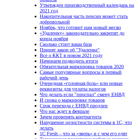
Утвержден производственный календарь на
2021 год
Накопительная часть пенсии может стать
добровольной
Ноябрь, что готовит нам новый месяц
«Удаленку» законодательно закрепят до
конца ноября
Сколько стоит ваша база
Принят закон об "Удаленке"
Все о ККТ в новом 2021 году
Начинаем подводить итоги
Обязательная маркировка товаров 2020
Самые популярные вопросы в первый
рабочий день
Очередная «головная боль» или новые
реквизиты для уплаты налогов
Что делать если "проспал" смену ЕНВД
И снова о маркировке товаров
Срок перехода с ЕНВД продлен
Что нас ждет в феврале
Зачем проверять контрагента
Нарушение целостности системы в 1С, что
делать
1С Fresh – что за «зверь» и с чем его едят