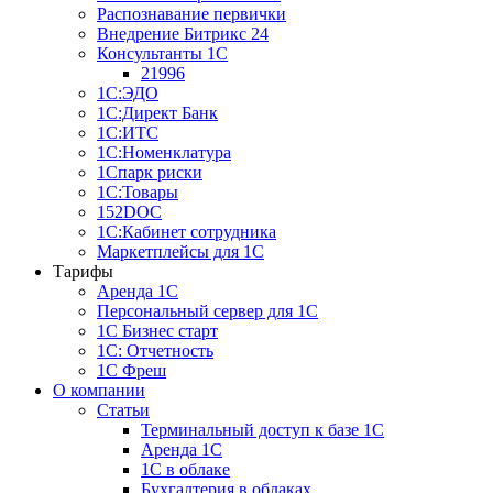
Распознавание первички
Внедрение Битрикс 24
Консультанты 1С
21996
1С:ЭДО
1С:Директ Банк
1С:ИТС
1С:Номенклатура
1Спарк риски
1С:Товары
152DOC
1С:Кабинет сотрудника
Маркетплейсы для 1С
Тарифы
Аренда 1С
Персональный сервер для 1С
1С Бизнес старт
1С: Отчетность
1C Фреш
О компании
Статьи
Терминальный доступ к базе 1С
Аренда 1С
1С в облаке
Бухгалтерия в облаках