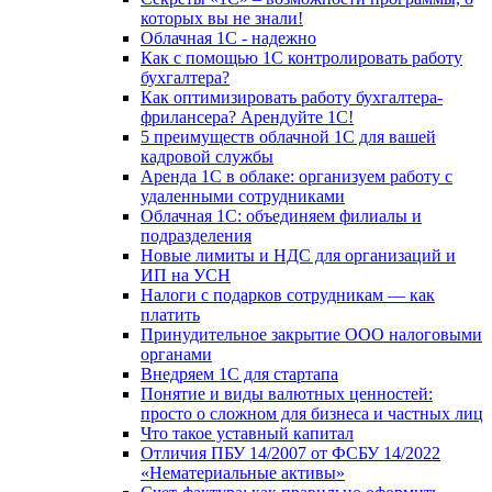
которых вы не знали!
Облачная 1С - надежно
Как с помощью 1С контролировать работу
бухгалтера?
Как оптимизировать работу бухгалтера-
фрилансера? Арендуйте 1С!
5 преимуществ облачной 1С для вашей
кадровой службы
Аренда 1С в облаке: организуем работу с
удаленными сотрудниками
Облачная 1С: объединяем филиалы и
подразделения
Новые лимиты и НДС для организаций и
ИП на УСН
Налоги с подарков сотрудникам — как
платить
Принудительное закрытие ООО налоговыми
органами
Внедряем 1С для стартапа
Понятие и виды валютных ценностей:
просто о сложном для бизнеса и частных лиц
Что такое уставный капитал
Отличия ПБУ 14/2007 от ФСБУ 14/2022
«Нематериальные активы»