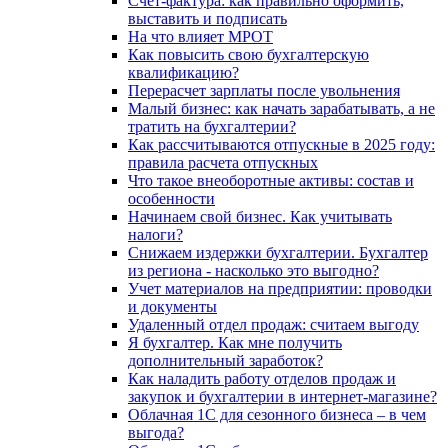
Счет-фактура: как правильно оформить,
выставить и подписать
На что влияет МРОТ
Как повысить свою бухгалтерскую
квалификацию?
Перерасчет зарплаты после увольнения
Малый бизнес: как начать зарабатывать, а не
тратить на бухгалтерии?
Как рассчитываются отпускные в 2025 году:
правила расчета отпускных
Что такое внеоборотные активы: состав и
особенности
Начинаем свой бизнес. Как учитывать
налоги?
Снижаем издержки бухгалтерии. Бухгалтер
из региона - насколько это выгодно?
Учет материалов на предприятии: проводки
и документы
Удаленный отдел продаж: считаем выгоду
Я бухгалтер. Как мне получить
дополнительный заработок?
Как наладить работу отделов продаж и
закупок и бухгалтерии в интернет-магазине?
Облачная 1С для сезонного бизнеса – в чем
выгода?