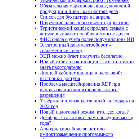
Техническая поддержка: робот vs человек
Обязательная маркировка воды, молочной
продукции и пива - как обстоят дела
Список дел бухгалтера на апрель
Получение налогового вычета упростили
Туристический кешбэк продлят, семьям с
детьми выплатят пособия и многое другое
ФНС сняла с учета более полумиллиона ИП
Электронный документооборот –
современный тренд
ЭЦП можно будет получить бесплатно
Новый отчет о вакцинации – все что нужно
знать работодателю
Личный кабинет юрлица в налоговой:
настройки доступа
Проблема масштабирования RDP при
использовании мониторов высокого
разрешения
Утвержден производственный календарь на
2022 год
Новый налоговый режим: кто, где, когда?
Декабрь - что готовит нам последний месяц
года?
Альтернативы больше нет или
импортозамещение программного