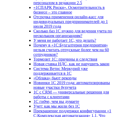
персоналом в редакции 2.5
«1СПАРК Риски». Осмотрительность в
бизнесе – это главное
Отсрочка применения онлайн-касс для
индивидуальных предпринимателей до 1
июля 2019 года
Сколько баз 1C нужно для ведения учета по
нескольким организациям?
У меня не работает 1С, что делать?
Почему в «1С:Бухгалтерия предприятия»
нельзя считать отпускные более чем на 60
сотрудников?
Тормозит 1C: причины и следствия
Новая ставка НДС, как не нарушить закон
Система Ветис Меркурий уже
поддерживается в 1С
«Облака» бьют рекорды
Новинки 1С 2019 года: автоматизированы
новые участки бухучета
1С с CRM — универсальные решения для
работы с клиентами
1С гибче, чем вы думаете
Учет: как мы жили без 1С
Прекращение поддержки конфигурации «1
С:Комплексная автоматизация» 1.1. Что