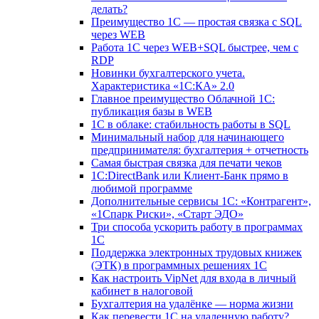
делать?
Преимущество 1С — простая связка с SQL
через WEB
Работа 1С через WEB+SQL быстрее, чем с
RDP
Новинки бухгалтерского учета.
Характеристика «1С:КА» 2.0
Главное преимущество Облачной 1С:
публикация базы в WEB
1С в облаке: стабильность работы в SQL
Минимальный набор для начинающего
предпринимателя: бухгалтерия + отчетность
Самая быстрая связка для печати чеков
1С:DirectBank или Клиент-Банк прямо в
любимой программе
Дополнительные сервисы 1С: «Контрагент»,
«1Спарк Риски», «Старт ЭДО»
Три способа ускорить работу в программах
1С
Поддержка электронных трудовых книжек
(ЭТК) в программных решениях 1С
Как настроить VipNet для входа в личный
кабинет в налоговой
Бухгалтерия на удалёнке — норма жизни
Как перевести 1С на удаленную работу?