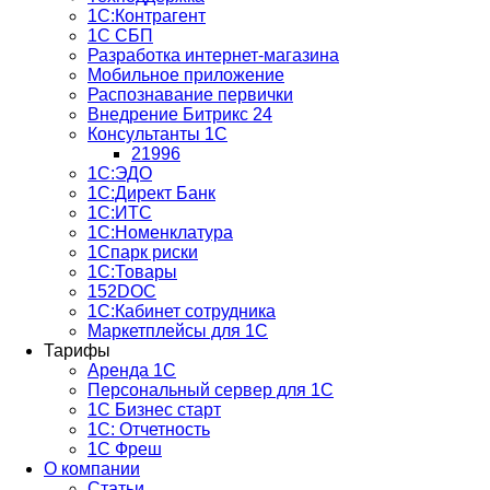
1С:Контрагент
1С СБП
Разработка интернет-магазина
Мобильное приложение
Распознавание первички
Внедрение Битрикс 24
Консультанты 1С
21996
1С:ЭДО
1С:Директ Банк
1С:ИТС
1С:Номенклатура
1Спарк риски
1С:Товары
152DOC
1С:Кабинет сотрудника
Маркетплейсы для 1С
Тарифы
Аренда 1С
Персональный сервер для 1С
1С Бизнес старт
1С: Отчетность
1C Фреш
О компании
Статьи