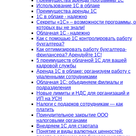
Преимущества аренды программы 1С
Использование 1С в облаке
Преимущества аренды 1С
1С в облаке - надежно
Секреты «1С» – возможности программы, о
которых вы не знали!
Облачная 1С - надежно
Как с помощью 1С контролировать работу
бухгалтера?
Как оптимизировать работу бухгалтера-
фрилансера? Арендуйте 1С!
5 преимуществ облачной 1С для вашей
кадровой службы
Аренда 1С в облаке: организуем работу с
удаленными сотрудниками
Облачная 1С: объединяем филиалы и
подразделения
Новые лимиты и НДС для организаций и
ИП на УСН
Налоги с подарков сотрудникам — как
платить
Принудительное закрытие ООО
налоговыми органами
Внедряем 1С для стартапа
Понятие и виды валютных ценностей: