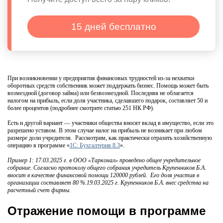
15 дней бесплатно
При возникновении у предприятия финансовых трудностей из-за нехватки
оборотных средств собственник может поддержать бизнес. Помощь может быть
возмездной (договор займа) или безвозмездной. Последняя не облагается
налогом на прибыль, если доля участника, сделавшего подарок, составляет 50 и
более процентов (подробнее смотрите статью 251 НК РФ).
Есть и другой вариант — участники общества вносят вклад в имущество, если это
разрешено уставом. В этом случае налог на прибыль не возникает при любом
размере доли учредителя. Рассмотрим, как практически отразить хозяйственную
операцию в программе «
1С: Бухгалтерия 8.3
».
Пример 1: 17.03.2025 г. в ООО «Тарконал» проведено общее учредительное
собрание. Согласно протоколу общего собрания учредитель Крупенников Б.А.
вносит в качестве финансовой помощи 120000 рублей. Его доля участия в
организации составляет 80 %.19.03.2025 г. Крупенников Б.А. внес средства на
расчетный счет фирмы.
Отражение помощи в программе