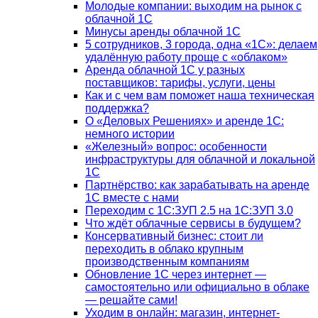
Молодые компании: выходим на рынок с
облачной 1С
Минусы аренды облачной 1С
5 сотрудников, 3 города, одна «1С»: делаем
удалённую работу проще с «облаком»
Аренда облачной 1С у разных
поставщиков: тарифы, услуги, цены
Как и с чем вам поможет наша техническая
поддержка?
О «Деловых Решениях» и аренде 1С:
немного истории
«Железный» вопрос: особенности
инфраструктуры для облачной и локальной
1С
Партнёрство: как зарабатывать на аренде
1С вместе с нами
Переходим с 1С:ЗУП 2.5 на 1С:ЗУП 3.0
Что ждёт облачные сервисы в будущем?
Консервативный бизнес: стоит ли
переходить в облако крупным
производственным компаниям
Обновление 1С через интернет —
самостоятельно или официально в облаке
— решайте сами!
Уходим в онлайн: магазин, интернет-