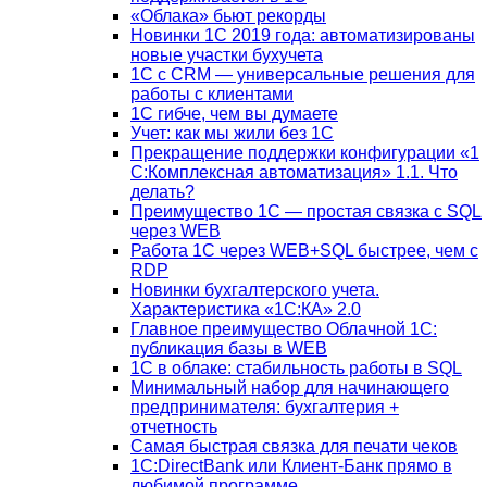
«Облака» бьют рекорды
Новинки 1С 2019 года: автоматизированы
новые участки бухучета
1С с CRM — универсальные решения для
работы с клиентами
1С гибче, чем вы думаете
Учет: как мы жили без 1С
Прекращение поддержки конфигурации «1
С:Комплексная автоматизация» 1.1. Что
делать?
Преимущество 1С — простая связка с SQL
через WEB
Работа 1С через WEB+SQL быстрее, чем с
RDP
Новинки бухгалтерского учета.
Характеристика «1С:КА» 2.0
Главное преимущество Облачной 1С:
публикация базы в WEB
1С в облаке: стабильность работы в SQL
Минимальный набор для начинающего
предпринимателя: бухгалтерия +
отчетность
Самая быстрая связка для печати чеков
1С:DirectBank или Клиент-Банк прямо в
любимой программе