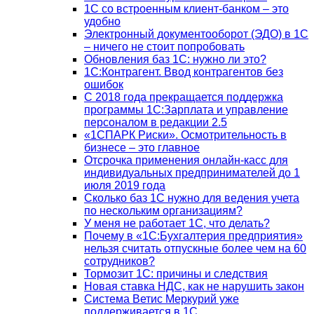
1C со встроенным клиент-банком – это
удобно
Электронный документооборот (ЭДО) в 1С
– ничего не стоит попробовать
Обновления баз 1С: нужно ли это?
1С:Контрагент. Ввод контрагентов без
ошибок
С 2018 года прекращается поддержка
программы 1С:Зарплата и управление
персоналом в редакции 2.5
«1СПАРК Риски». Осмотрительность в
бизнесе – это главное
Отсрочка применения онлайн-касс для
индивидуальных предпринимателей до 1
июля 2019 года
Сколько баз 1C нужно для ведения учета
по нескольким организациям?
У меня не работает 1С, что делать?
Почему в «1С:Бухгалтерия предприятия»
нельзя считать отпускные более чем на 60
сотрудников?
Тормозит 1C: причины и следствия
Новая ставка НДС, как не нарушить закон
Система Ветис Меркурий уже
поддерживается в 1С