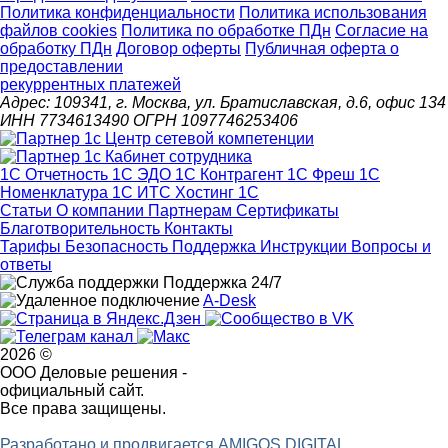
Политика конфиденциальности
Политика использования
файлов cookies
Политика по обработке ПДн
Cогласие на
обработку ПДн
Договор оферты
Публичная оферта о
предоставлении
рекуррентных платежей
Адрес: 109341, г. Москва, ул. Братиславская, д.6, офис 134
ИНН 7734613490 ОГРН 1097746253406
1С Отчетность
1С ЭДО
1С Контрагент
1С Фреш
1С
Номенклатура
1С ИТС
Хостинг 1С
Статьи
О компании
Партнерам
Сертификаты
Благотворительность
Контакты
Тарифы
Безопасность
Поддержка
Инструкции
Вопросы и
ответы
Поддержка 24/7
A-Desk
2026 ©
ООО Деловые решения -
официальный сайт.
Все права защищены.
Разработано и продвигается AMIGOS DIGITAL