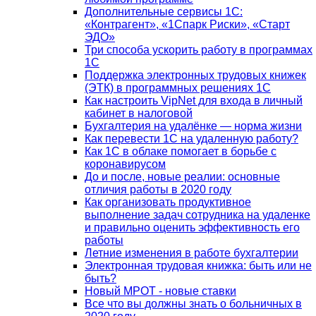
Дополнительные сервисы 1С:
«Контрагент», «1Спарк Риски», «Старт
ЭДО»
Три способа ускорить работу в программах
1С
Поддержка электронных трудовых книжек
(ЭТК) в программных решениях 1С
Как настроить VipNet для входа в личный
кабинет в налоговой
Бухгалтерия на удалёнке — норма жизни
Как перевести 1С на удаленную работу?
Как 1С в облаке помогает в борьбе с
коронавирусом
До и после, новые реалии: основные
отличия работы в 2020 году
Как организовать продуктивное
выполнение задач сотрудника на удаленке
и правильно оценить эффективность его
работы
Летние изменения в работе бухгалтерии
Электронная трудовая книжка: быть или не
быть?
Новый МРОТ - новые ставки
Все что вы должны знать о больничных в