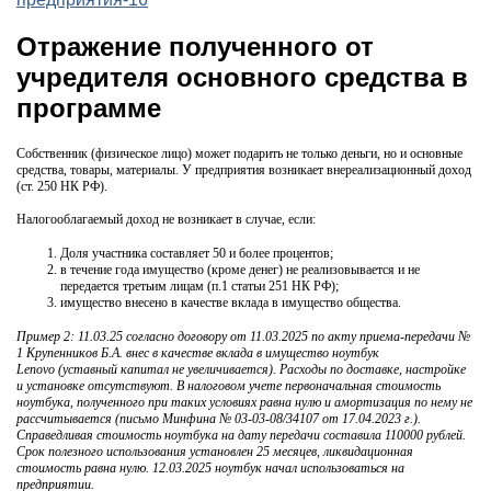
Отражение полученного от
учредителя основного средства в
программе
Собственник (физическое лицо) может подарить не только деньги, но и основные
средства, товары, материалы. У предприятия возникает внереализационный доход
(ст. 250 НК РФ).
Налогооблагаемый доход не возникает в случае, если:
Доля участника составляет 50 и более процентов;
в течение года имущество (кроме денег) не реализовывается и не
передается третьим лицам (п.1 статьи 251 НК РФ);
имущество внесено в качестве вклада в имущество общества.
Пример 2: 11.03.25 согласно договору от 11.03.2025 по акту приема-передачи №
1 Крупенников Б.А. внес в качестве вклада в имущество ноутбук
Lenovo (уставный капитал не увеличивается). Расходы по доставке, настройке
и установке отсутствуют. В налоговом учете первоначальная стоимость
ноутбука, полученного при таких условиях равна нулю и амортизация по нему не
рассчитывается (письмо Минфина № 03-03-08/34107 от 17.04.2023 г.).
Справедливая стоимость ноутбука на дату передачи составила 110000 рублей.
Срок полезного использования установлен 25 месяцев, ликвидационная
стоимость равна нулю. 12.03.2025 ноутбук начал использоваться на
предприятии.