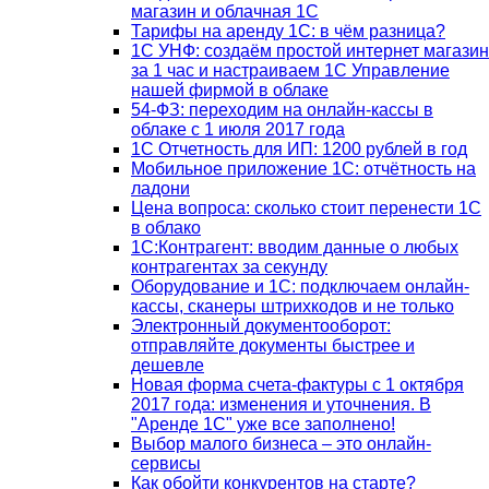
магазин и облачная 1С
Тарифы на аренду 1С: в чём разница?
1С УНФ: создаём простой интернет магазин
за 1 час и настраиваем 1С Управление
нашей фирмой в облаке
54-ФЗ: переходим на онлайн-кассы в
облаке с 1 июля 2017 года
1С Отчетность для ИП: 1200 рублей в год
Мобильное приложение 1С: отчётность на
ладони
Цена вопроса: сколько стоит перенести 1С
в облако
1С:Контрагент: вводим данные о любых
контрагентах за секунду
Оборудование и 1С: подключаем онлайн-
кассы, сканеры штрихкодов и не только
Электронный документооборот:
отправляйте документы быстрее и
дешевле
Новая форма счета-фактуры с 1 октября
2017 года: изменения и уточнения. В
"Аренде 1С" уже все заполнено!
Выбор малого бизнеса – это онлайн-
сервисы
Как обойти конкурентов на старте?