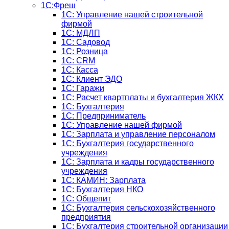
1С:Фреш
1С: Управление нашей строительной
фирмой
1С: МДЛП
1С: Садовод
1С: Розница
1C: CRM
1C: Касса
1С: Клиент ЭДО
1С: Гаражи
1C: Расчет квартплаты и бухгалтерия ЖКХ
1C: Бухгалтерия
1C: Предприниматель
1C: Управление нашей фирмой
1C: Зарплата и управление персоналом
1C: Бухгалтерия государственного
учреждения
1C: Зарплата и кадры государственного
учреждения
1C: КАМИН: Зарплата
1C: Бухгалтерия НКО
1С: Общепит
1С: Бухгалтерия сельскохозяйст­венного
предприятия
1С: Бухгалтерия строительной организации