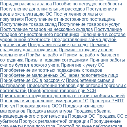
Порядок расчета аванса
Пособие по нетрудоспособности
Поступление дополнительных расходов
Поступление и
ввод в эксплуатацию ОС
Поступление оплаты от
покупателя
Поступление от иностранного поставщика
Поступление товара склад
Поступление товаров и услуг
Поступление товаров на несколько складов
Поступление
товаров от иностранного поставщика
Пояснения в составе
упрощенной отчетности
Предоставление займа другой
организации
Представительские расходы
Премия к
празднику для сотрудников
Премия сотруднику после
увольнения
Приём на работу
Прием на работу бывшего
сотрудника
Призы и подарки сотрудникам
Принцип работы
счетов бухгалтерского учета
Принятие к учету ОС
Приобретение импортных подакцизных товаров
Приобретение малоценных ОС через подотчетное лицо
Приобретение ОС в рассрочку
Приобретение сырья и
материалов
Приобретение товаров для оптовой торговли с
постоплатой
Приобретение товаров при УСН
Приостановка трудового договора в связи с мобилизацией
Проверка и исправление нумерации в 1С
Проверка РНПТ
Прогул
Продажа доли в ООО
Продажа излишков
материалов
Продажа макулатуры
Продажа объекта
незавершенного строительства
Продажа ОС
Продажа ОС с
убытком
Пропуск регламентной операции
Пропущенные
документы прошлого года
Простой по вине работодателя