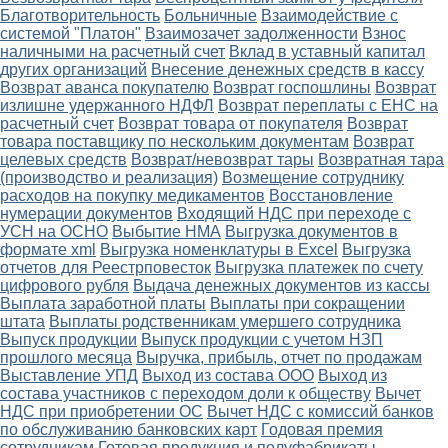
Благотворительность
Больничные
Взаимодействие с
системой "Платон"
Взаимозачет задолженности
Взнос
наличными на расчетный счет
Вклад в уставный капитал
других организаций
Внесение денежных средств в кассу
Возврат аванса покупателю
Возврат госпошлины
Возврат
излишне удержанного НДФЛ
Возврат переплаты с ЕНС на
расчетный счет
Возврат товара от покупателя
Возврат
товара поставщику по нескольким документам
Возврат
целевых средств
Возврат/невозврат тары
Возвратная тара
(производство и реализация)
Возмещение сотруднику
расходов на покупку медикаментов
Восстановление
нумерации документов
Входящий НДС при переходе с
УСН на ОСНО
Выбытие НМА
Выгрузка документов в
формате xml
Выгрузка номенклатуры в Excel
Выгрузка
отчетов для Реестрповесток
Выгрузка платежек по счету
цифрового рубля
Выдача денежных документов из кассы
Выплата заработной платы
Выплаты при сокращении
штата
Выплаты родственникам умершего сотрудника
Выпуск продукции
Выпуск продукции с учетом НЗП
прошлого месяца
Выручка, прибыль, отчет по продажам
Выставление УПД
Выход из состава ООО
Выход из
состава участников с переходом доли к обществу
Вычет
НДС при приобретении ОС
Вычет НДС с комиссий банков
по обслуживанию банковских карт
Годовая премия
сотрудникам
Готовая продукция и полуфабрикаты