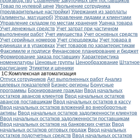
производство
Сравнение закупочных цен поставщиков
Товар по нулевой цене
Увольнение сотрудника
(предварительные настройки)
Удержания из зарплаты
(алименты, мат.ущерб)
Управление лидами и клиентами
Управление складом по местам хранения
Уценка товара
Учет денежных средств
Учет затрат при частичном
выполнении работ
Учет имущества
Учет основных средств
Учет серийных номеров
Учет спецодежды
Учет товара в
единицах и в упаковках
Учет товаров по характеристикам
Факсимиле и подписи
Финансовое планирование и бюджет
Формирование заказа поставщику
Характеристика
номенклатуры
Ценовые группы
Ценообразование
Штатное
расписание
Этикетки и ценники
1С:Комплексная автоматизация
Oтпуск сотрудников
Акт выполненных работ
Анализ
целевых показателей
Бизнес-регионы
Бонусные
программы
Бронирование граждан
Ввод начальных
остатков авансов клиентов
Ввод начальных остатков
авансов поставщикам
Ввод начальных остатков в кассу
Ввод начальных остатков вложений во внеоборотные
активы
Ввод начальных остатков задолженности клиентов
Ввод начальных остатков задолженности поставщикам
Ввод начальных остатков на банковских счетах
Ввод
начальных остатков оптовых продаж
Ввод начальных
остатков подотчетных средств
Ввод начальных остатков