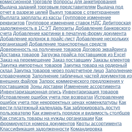
комиссионной торговле
Вопросы для анкетирования
Выдача заданий торговым представителям
Выдача под
отчет в разрезе целей
Выкуп товаров с ответхранения
Выплата зарплаты из кассы
Групповое изменение
реквизитов
Групповое изменение ставок НДС
Дебиторская
задолженность в 1С:УТ
Депозиты
Добавление банковского
счета
Добавление картинки в печатную форму документа
Добавление колонок в прайс-лист
Добавление нескольких
организаций
Добавление транспортных средств
Доверенность на получение товаров
Договор эквайринга
Доставка товаров
Загрузка прайса поставщиков из Excel
Заказ на перемещение
Заказ поставщику
Заказы клиентов
Закупка импортных товаров
Закупка товара на ордерный
склад
Закупка товаров через подотчетное лицо
Заполнение
справочников
Заполнение табличных частей документов из
внешних файлов
Запрос коммерческого предложения у
поставщиков
Зоны доставки
Изменение ассортимента
Инвентаризационная опись
Инвентаризация товаров
Исправление ошибок учета при возвратах
Исправление
ошибок учета при некорректных ценах номенклатуры
Как
вести платежный календарь
Как заблокировать доступ
пользователю
Как изменить порядок и видимость столбцов
Как списать товары на нужды организации
Как
формируются номера документов
Квоты ассортимента
Классификация задолженности
Командировка