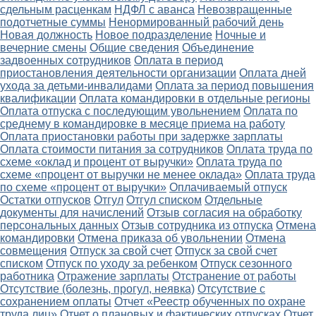
сдельным расценкам
НДФЛ с аванса
Невозвращенные
подотчетные суммы
Ненормированный рабочий день
Новая должность
Новое подразделение
Ночные и
вечерние смены
Общие сведения
Объединение
задвоенных сотрудников
Оплата в период
приостановления деятельности организации
Оплата дней
ухода за детьми-инвалидами
Оплата за период повышения
квалификации
Оплата командировки в отдельные регионы
Оплата отпуска с последующим увольнением
Оплата по
среднему в командировке в месяце приема на работу
Оплата приостановки работы при задержке зарплаты
Оплата стоимости питания за сотрудников
Оплата труда по
схеме «оклад и процент от выручки»
Оплата труда по
схеме «процент от выручки не менее оклада»
Оплата труда
по схеме «процент от выручки»
Оплачиваемый отпуск
Остатки отпусков
Отгул
Отгул списком
Отдельные
документы для начислений
Отзыв согласия на обработку
персональных данных
Отзыв сотрудника из отпуска
Отмена
командировки
Отмена приказа об увольнении
Отмена
совмещения
Отпуск за свой счет
Отпуск за свой счет
списком
Отпуск по уходу за ребенком
Отпуск сезонного
работника
Отражение зарплаты
Отстранение от работы
Отсутствие (болезнь, прогул, неявка)
Отсутствие с
сохранением оплаты
Отчет «Реестр обученных по охране
труда лиц»
Отчет о плановых и фактических отпусках
Отчет