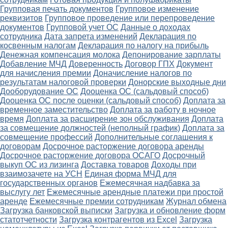
Групповая печать документов
Групповое изменение
реквизитов
Групповое проведение или перепроведение
документов
Групповой учет ОС
Данные о доходах
сотрудника
Дата запрета изменений
Декларация по
косвенным налогам
Декларация по налогу на прибыль
Денежная компенсация молока
Депонирование зарплаты
Добавление МЧД
Доверенность
Договор ГПХ
Документ
для начисления премии
Доначисление налогов по
результатам налоговой проверки
Донорские выходные дни
Дооборудование ОС
Дооценка ОС (сальдовый способ)
Дооценка ОС после оценки (сальдовый способ)
Доплата за
временное заместительство
Доплата за работу в ночное
время
Доплата за расширение зон обслуживания
Доплата
за совмещение должностей (неполный график)
Доплата за
совмещение профессий
Дополнительные соглашения к
договорам
Досрочное расторжение договора аренды
Досрочное расторжение договора ОСАГО
Досрочный
выкуп ОС из лизинга
Доставка товаров
Доходы при
взаимозачете на УСН
Единая форма МЧД для
государственных органов
Ежемесячная надбавка за
выслугу лет
Ежемесячные арендные платежи при простой
аренде
Ежемесячные премии сотрудникам
Журнал обмена
Загрузка банковской выписки
Загрузка и обновление форм
статотчетности
Загрузка контрагентов из Excel
Загрузка