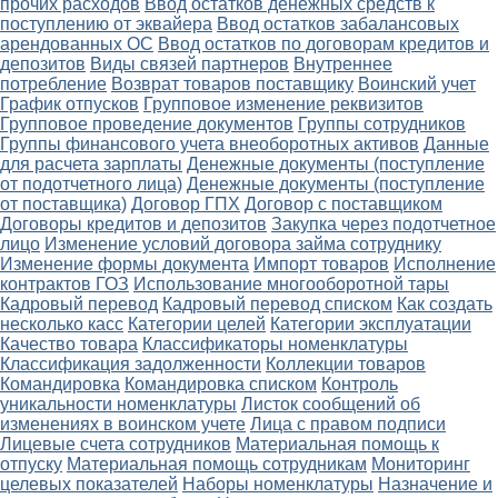
прочих расходов
Ввод остатков денежных средств к
поступлению от эквайера
Ввод остатков забалансовых
арендованных ОС
Ввод остатков по договорам кредитов и
депозитов
Виды связей партнеров
Внутреннее
потребление
Возврат товаров поставщику
Воинский учет
График отпусков
Групповое изменение реквизитов
Групповое проведение документов
Группы сотрудников
Группы финансового учета внеоборотных активов
Данные
для расчета зарплаты
Денежные документы (поступление
от подотчетного лица)
Денежные документы (поступление
от поставщика)
Договор ГПХ
Договор с поставщиком
Договоры кредитов и депозитов
Закупка через подотчетное
лицо
Изменение условий договора займа сотруднику
Изменение формы документа
Импорт товаров
Исполнение
контрактов ГОЗ
Использование многооборотной тары
Кадровый перевод
Кадровый перевод списком
Как создать
несколько касс
Категории целей
Категории эксплуатации
Качество товара
Классификаторы номенклатуры
Классификация задолженности
Коллекции товаров
Командировка
Командировка списком
Контроль
уникальности номенклатуры
Листок сообщений об
изменениях в воинском учете
Лица с правом подписи
Лицевые счета сотрудников
Материальная помощь к
отпуску
Материальная помощь сотрудникам
Мониторинг
целевых показателей
Наборы номенклатуры
Назначение и