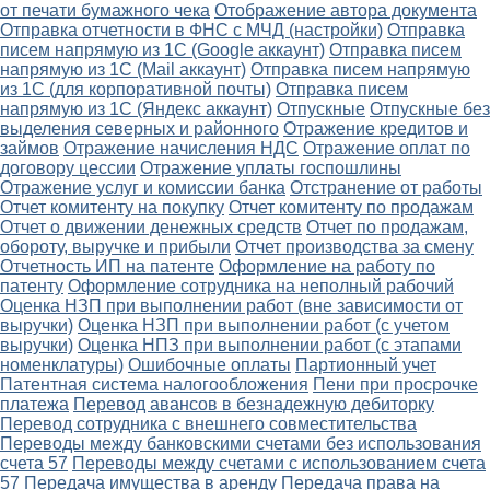
от печати бумажного чека
Отображение автора документа
Отправка отчетности в ФНС с МЧД (настройки)
Отправка
писем напрямую из 1С (Google аккаунт)
Отправка писем
напрямую из 1С (Mail аккаунт)
Отправка писем напрямую
из 1С (для корпоративной почты)
Отправка писем
напрямую из 1С (Яндекс аккаунт)
Отпускные
Отпускные без
выделения северных и районного
Отражение кредитов и
займов
Отражение начисления НДС
Отражение оплат по
договору цессии
Отражение уплаты госпошлины
Отражение услуг и комиссии банка
Отстранение от работы
Отчет комитенту на покупку
Отчет комитенту по продажам
Отчет о движении денежных средств
Отчет по продажам,
обороту, выручке и прибыли
Отчет производства за смену
Отчетность ИП на патенте
Оформление на работу по
патенту
Оформление сотрудника на неполный рабочий
Оценка НЗП при выполнении работ (вне зависимости от
выручки)
Оценка НЗП при выполнении работ (с учетом
выручки)
Оценка НПЗ при выполнении работ (с этапами
номенклатуры)
Ошибочные оплаты
Партионный учет
Патентная система налогообложения
Пени при просрочке
платежа
Перевод авансов в безнадежную дебиторку
Перевод сотрудника с внешнего совместительства
Переводы между банковскими счетами без использования
счета 57
Переводы между счетами с использованием счета
57
Передача имущества в аренду
Передача права на