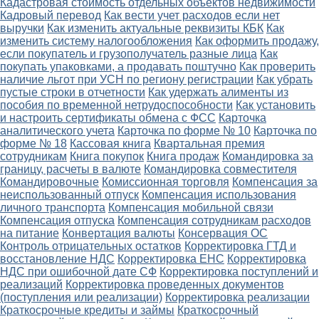
Кадастровая стоимость отдельных объектов недвижимости
Кадровый перевод
Как вести учет расходов если нет
выручки
Как изменить актуальные реквизиты КБК
Как
изменить систему налогообложения
Как оформить продажу,
если покупатель и грузополучатель разные лица
Как
покупать упаковками, а продавать поштучно
Как проверить
наличие льгот при УСН по региону регистрации
Как убрать
пустые строки в отчетности
Как удержать алименты из
пособия по временной нетрудоспособности
Как установить
и настроить сертификаты обмена с ФСС
Карточка
аналитического учета
Карточка по форме № 10
Карточка по
форме № 18
Кассовая книга
Квартальная премия
сотрудникам
Книга покупок
Книга продаж
Командировка за
границу, расчеты в валюте
Командировка совместителя
Командировочные
Комиссионная торговля
Компенсация за
неиспользованный отпуск
Компенсация использования
личного транспорта
Компенсация мобильной связи
Компенсация отпуска
Компенсация сотрудникам расходов
на питание
Конвертация валюты
Консервация ОС
Контроль отрицательных остатков
Корректировка ГТД и
восстановление НДС
Корректировка ЕНС
Корректировка
НДС при ошибочной дате СФ
Корректировка поступлений и
реализаций
Корректировка проведенных документов
(поступления или реализации)
Корректировка реализации
Краткосрочные кредиты и займы
Краткосрочный