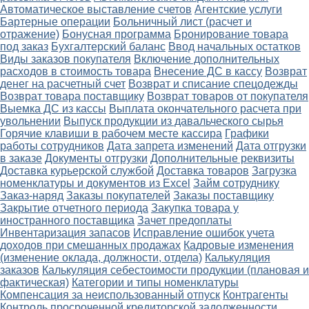
Автоматическое выставление счетов
Агентские услуги
Бартерные операции
Больничный лист (расчет и
отражение)
Бонусная программа
Бронирование товара
под заказ
Бухгалтерский баланс
Ввод начальных остатков
Виды заказов покупателя
Включение дополнительных
расходов в стоимость товара
Внесение ДС в кассу
Возврат
денег на расчетный счет
Возврат и списание спецодежды
Возврат товара поставщику
Возврат товаров от покупателя
Выемка ДС из кассы
Выплата окончательного расчета при
увольнении
Выпуск продукции из давальческого сырья
Горячие клавиши в рабочем месте кассира
Графики
работы сотрудников
Дата запрета изменений
Дата отгрузки
в заказе
Документы отгрузки
Дополнительные реквизиты
Доставка курьерской службой
Доставка товаров
Загрузка
номенклатуры и документов из Excel
Займ сотруднику
Заказ-наряд
Заказы покупателей
Заказы поставщику
Закрытие отчетного периода
Закупка товара у
иностранного поставщика
Зачет предоплаты
Инвентаризация запасов
Исправление ошибок учета
доходов при смешанных продажах
Кадровые изменения
(изменение оклада, должности, отдела)
Калькуляция
заказов
Калькуляция себестоимости продукции (плановая и
фактическая)
Категории и типы номенклатуры
Компенсация за неиспользованный отпуск
Контрагенты
Контроль просроченной кредиторской задолженности