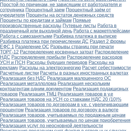
Простой по причинам, не зависящим от работодателя и
сотрудника
Процентный заем
Процентный заём от
учредителя
Проценты на остаток денежных средств
Проценты по кредитам и займам
Прямые
производственные расходы
Путевые листы
Работа в
праздничный или выходной день
Работа с маркетплейсами
Работа с самозанятыми
Разбивка платежа в выписке
Разбивка платежа при перечислении ДС
Раздел 2 формы
ЕФС 1
Разделение ОС
Разрывы страниц при печати
ТОРГ-12
Распределение косвенных затрат
Распределение
НДС
Распределение прибыли
Распределение расходов
УСН и ПСН
Расходы будущих периодов
Расходы на
рекламу
Расходы на электроэнергию
Расчет себестоимости
Расчетные листки
Расчеты в разных иностранных валютах
Реализация без НДС
Реализация малоценного ОС
Реализация металлолома
Реализация нескольким
контрагентам одним документом
Реализация подакцизных
товаров
Реализация ТМЦ
Реализация товаров в у.е
Реализация товаров на УСН со ставками НДС 20 (10)%
Реализация товаров по договорам в у.е. с увеличивающим
процентом
Реализация товаров по договору в валюте
Реализация товаров, учитываемых по продажным ценам
Реализация товаров, учитываемых по ценам приобретения
Реализация услуг по неосновной деятельности
Регистрация продавцом счет-фактур в отдельных случаях