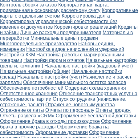
Контроль сборки заказов
Корпоративная карта,
привязанная к основному расчетному счету
Корпоративные
карты с отдельным счетом
Корректировка долга
Корректировка управленческой себестоимости без
изменения документов
Корректировки реализаций
Кредиты
и займы
Личные расходы предпринимателя
Материалы в
переработке
Минимальные цены продажи
Многопередельное производство
Наборы единиц
измерения
Настройка видов начислений и удержаний
Настройка ККМ
Настройка работы с маркированными
товарами
Настройки форм и отчетов
Начальные настройки
(деньги, компания)
Начальные настройки (кадровый учет)
Начальные настройки (общие)
Начальные настройки
(склад)
Начальные настройки (учет)
Начисление и расчет
зарплаты
Обеспечение минимального остатка запасов
Обеспечение потребностей
Ордерная схема хранения
Ответственное хранение
Отнесение транспортных услуг на
себестоимость партии
Отпуск сотрудника (начисление,
отражение, расчет)
Отражение нового имущества
Отражение оплаты
Отчеты по персоналу
Отчеты продаж
Отчеты раздела «CRM»
Оформление бесплатной доставки
Оформление брака в отходы производстве
Оформление
брака в прочие расходы
Оформление брака на
себестоимость
Оформление доставки
Оформление
продажи
Параметрические спецификации
Партионный учет