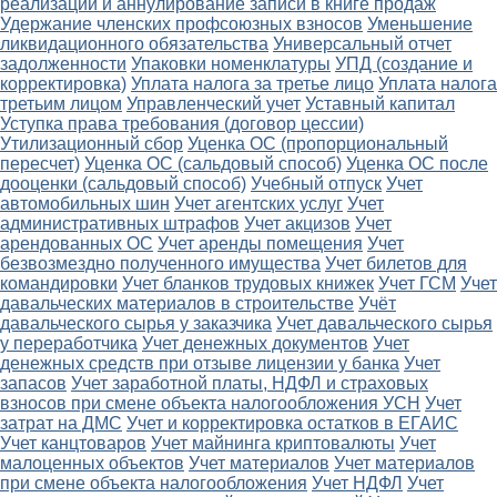
реализации и аннулирование записи в книге продаж
Удержание членских профсоюзных взносов
Уменьшение
ликвидационного обязательства
Универсальный отчет
задолженности
Упаковки номенклатуры
УПД (создание и
корректировка)
Уплата налога за третье лицо
Уплата налога
третьим лицом
Управленческий учет
Уставный капитал
Уступка права требования (договор цессии)
Утилизационный сбор
Уценка ОС (пропорциональный
пересчет)
Уценка ОС (сальдовый способ)
Уценка ОС после
дооценки (сальдовый способ)
Учебный отпуск
Учет
автомобильных шин
Учет агентских услуг
Учет
административных штрафов
Учет акцизов
Учет
арендованных ОС
Учет аренды помещения
Учет
безвозмездно полученного имущества
Учет билетов для
командировки
Учет бланков трудовых книжек
Учет ГСМ
Учет
давальческих материалов в строительстве
Учёт
давальческого сырья у заказчика
Учет давальческого сырья
у переработчика
Учет денежных документов
Учет
денежных средств при отзыве лицензии у банка
Учет
запасов
Учет заработной платы, НДФЛ и страховых
взносов при смене объекта налогообложения УСН
Учет
затрат на ДМС
Учет и корректировка остатков в ЕГАИС
Учет канцтоваров
Учет майнинга криптовалюты
Учет
малоценных объектов
Учет материалов
Учет материалов
при смене объекта налогообложения
Учет НДФЛ
Учет