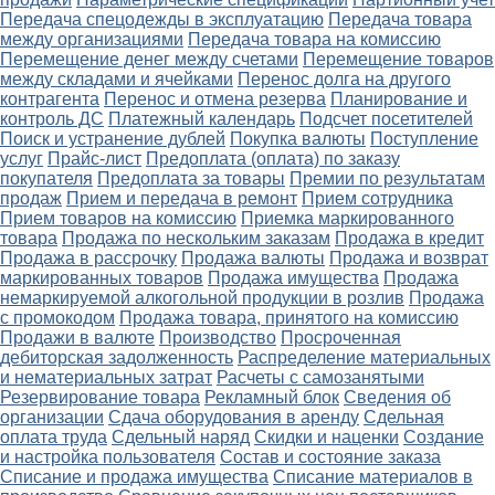
Передача спецодежды в эксплуатацию
Передача товара
между организациями
Передача товара на комиссию
Перемещение денег между счетами
Перемещение товаров
между складами и ячейками
Перенос долга на другого
контрагента
Перенос и отмена резерва
Планирование и
контроль ДС
Платежный календарь
Подсчет посетителей
Поиск и устранение дублей
Покупка валюты
Поступление
услуг
Прайс-лист
Предоплата (оплата) по заказу
покупателя
Предоплата за товары
Премии по результатам
продаж
Прием и передача в ремонт
Прием сотрудника
Прием товаров на комиссию
Приемка маркированного
товара
Продажа по нескольким заказам
Продажа в кредит
Продажа в рассрочку
Продажа валюты
Продажа и возврат
маркированных товаров
Продажа имущества
Продажа
немаркируемой алкогольной продукции в розлив
Продажа
с промокодом
Продажа товара, принятого на комиссию
Продажи в валюте
Производство
Просроченная
дебиторская задолженность
Распределение материальных
и нематериальных затрат
Расчеты с самозанятыми
Резервирование товара
Рекламный блок
Сведения об
организации
Сдача оборудования в аренду
Сдельная
оплата труда
Сдельный наряд
Скидки и наценки
Создание
и настройка пользователя
Состав и состояние заказа
Списание и продажа имущества
Списание материалов в