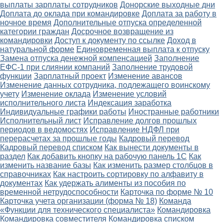
выплаты зарплаты сотрудников
Донорские выходные дни
Доплата до оклада при командировке
Доплата за работу в
ночное время
Дополнительные отпуска определенной
категории граждан
Досрочное возвращение из
командировки
Доступ к документу по ссылке
Доход в
натуральной форме
Единовременная выплата к отпуску
Замена отпуска денежной компенсацией
Заполнение
ЕФС-1 при слиянии компаний
Заполнение трудовой
функции
Зарплатный проект
Изменение авансов
Изменение данных сотрудника, подлежащего воинскому
учету
Изменение оклада
Изменение условий
исполнительного листа
Индексация заработка
Индивидуальные графики работы
Иностранные работники
Исполнительный лист
Исправление долгов прошлых
периодов в ведомостях
Исправление НДФЛ при
перерасчетах за прошлые годы
Кадровый перевод
Кадровый перевод списком
Как вынести документы в
раздел
Как добавить кнопку на рабочую панель 1С
Как
изменить название базы
Как изменить размер столбцов в
справочниках
Как настроить сортировку по алфавиту в
документах
Как удержать алименты из пособия по
временной нетрудоспособности
Карточка по форме № 10
Карточка учета организации (форма № 18)
Команда
«Функции для технического специалиста»
Командировка
Командировка совместителя
Командировка списком