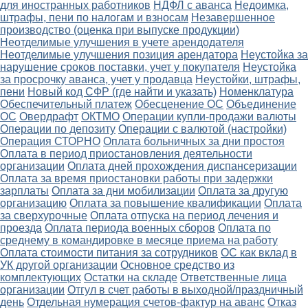
для иностранных работников
НДФЛ с аванса
Недоимка,
штрафы, пени по налогам и взносам
Незавершенное
производство (оценка при выпуске продукции)
Неотделимые улучшения в учете арендодателя
Неотделимые улучшения позиция арендатора
Неустойка за
нарушение сроков поставки, учет у покупателя
Неустойка
за просрочку аванса, учет у продавца
Неустойки, штрафы,
пени
Новый код СФР (где найти и указать)
Номенклатура
Обеспечительный платеж
Обесценение ОС
Объединение
ОС
Овердрафт
ОКТМО
Операции купли-продажи валюты
Операции по депозиту
Операции с валютой (настройки)
Операция СТОРНО
Оплата больничных за дни простоя
Оплата в период приостановления деятельности
организации
Оплата дней прохождения диспансеризации
Оплата за время приостановки работы при задержки
зарплаты
Оплата за дни мобилизации
Оплата за другую
организацию
Оплата за повышение квалификации
Оплата
за сверхурочные
Оплата отпуска на период лечения и
проезда
Оплата периода военных сборов
Оплата по
среднему в командировке в месяце приема на работу
Оплата стоимости питания за сотрудников
ОС как вклад в
УК другой организации
Основное средство из
комплектующих
Остатки на складе
Ответственные лица
организации
Отгул в счет работы в выходной/праздничный
день
Отдельная нумерация счетов-фактур на аванс
Отказ