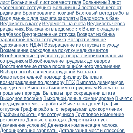
лист
Больничный лист совместителя
Больничный лист
уволенного сотрудника
Больничный пострадавшего от
радиации
Бронирование позиций
Вахтовый метод работы
Ввод данных для расчета зарплаты
Ведомость в банк
Ведомость в кассу
Ведомость на счета
Ведомость через
раздатчика
Взыскания в ведомостях
Вилки окладов и
надбавок
Внутрисменные отпуска
Возврат из банка
заработной платы сотрудника
Возврат излишне
удержанного НДФЛ
Возвращение из отпуска по уходу
Возмещение расходов на покупку медикаментов
Возобновление трудового договора с мобилизованным
сотрудником
Возобновление трудовых договоров
Восстановление стажа после ошибочного увольнения
Выбор способа ведения трудовой
Выплата
благотворительной помощи физлицу
Выплата
вознаграждения по договору ГПХ
Выплата дивидендов
учредителю
Выплаты бывшим сотрудникам
Выплаты за
прошлые периоды
Выплаты при сокращении штата
Выходное пособие
Выходной день в командировке
Вычет с
предыдущего места работы
Вычеты на детей
График
отпусков
График работы с перерывами для кормления
Графики работы для сотрудников
Групповое изменение
реквизитов
Данные о доходах
Декретный отпуск
(изменение условий)
Денежная компенсация молока
Депонирование зарплаты
Детализация мест и способов