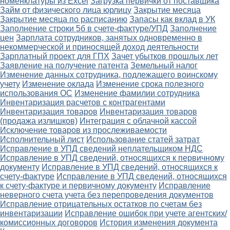
номенклатуры из Excel
Загрузка первички от поставщика
Займ от физического лица юрлицу
Закрытие месяца
Закрытие месяца по расписанию
Запасы как вклад в УК
Заполнение строки 5б в счете-фактуре/УПД
Заполнение
цен
Зарплата сотрудников, занятых одновременно в
некоммерческой и приносящей доход деятельности
Зарплатный проект для ГПХ
Зачет убытков прошлых лет
Заявление на получение патента
Земельный налог
Изменение данных сотрудника, подлежащего воинскому
учету
Изменение оклада
Изменение срока полезного
использования ОС
Изменение фамилии сотрудника
Инвентаризация расчетов с контрагентами
Инвентаризация товаров
Инвентаризация товаров
(продажа излишков)
Интеграция с облачной кассой
Исключение товаров из прослеживаемости
Исполнительный лист
Использование статей затрат
Исправление в УПД сведений неплательщиком НДС
Исправление в УПД сведений, относящихся к первичному
документу
Исправление в УПД сведений, относящихся к
счету-фактуре
Исправление в УПД сведений, относящихся
к счету-фактуре и первичному документу
Исправление
неверного счета учета без перепроведения документов
Исправление отрицательных остатков по счетам без
инвентаризации
Исправление ошибок при учете агентских/
комиссионных договоров
История изменения документа