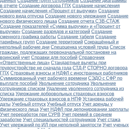
данных
Создание групп сотрудников
Создание диаграммы
в отчете
Создание договора ГПХ
Создание начисления
Создание начисления «Процент от выручки»
Создание
нового вида отпуска
Создание нового удержания
Создание
нового физического лицаа
Создание отчета СЗВ-СТАЖ
Создание показателей «Сумма выручки» и «Процент от
выручки»
Создание разрядов и категорий
Создание
сменного графика работы
Создание табеля
Создание
тарифных групп
Создание территорий
Сокращённый и
неполный рабочие дни
Спецоценка условий труда
Список
граждан, подлежащих первоначальной постановке на
воинский учет
Справки для пособий
Справочник
«Ответственные лица»
Стандартные вычеты при
трудоустройстве не сначала года
СТД-Р
СТОРНО договора
ГПХ
Страховые взносы и НДФЛ с иностранных работников
Суммированный учет рабочего времени
СЭДО с СФР по
выплате пособий
Увольнение сотрудника
Увольнение
сотрудников списком
Удаление уволенного сотрудника из
списка
Удержание добровольных страховых взносов
Удержание страховых взносов в НПФ
Установка рабочей
даты
Учебный отпуск
Учебный отпуск
Учет аренды у
физического лица
Учет НДФЛ при депонировании зарплаты
Учет переработок при СУРВ
Учет премий в среднем
заработке
Учет специальностей сотрудников
Учет стажа
Учет удержаний по ИЛ при неполной занятости
Учет ученых