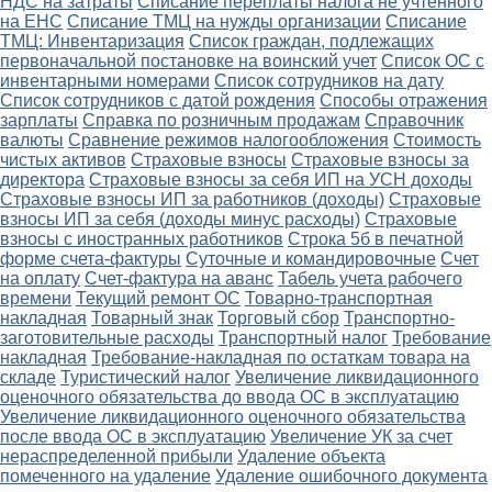
НДС на затраты
Списание переплаты налога не учтенного
на ЕНС
Списание ТМЦ на нужды организации
Списание
ТМЦ: Инвентаризация
Список граждан, подлежащих
первоначальной постановке на воинский учет
Список ОС с
инвентарными номерами
Список сотрудников на дату
Список сотрудников с датой рождения
Способы отражения
зарплаты
Справка по розничным продажам
Справочник
валюты
Сравнение режимов налогообложения
Стоимость
чистых активов
Страховые взносы
Страховые взносы за
директора
Страховые взносы за себя ИП на УСН доходы
Страховые взносы ИП за работников (доходы)
Страховые
взносы ИП за себя (доходы минус расходы)
Страховые
взносы с иностранных работников
Строка 5б в печатной
форме счета-фактуры
Суточные и командировочные
Счет
на оплату
Счет-фактура на аванс
Табель учета рабочего
времени
Текущий ремонт ОС
Товарно-транспортная
накладная
Товарный знак
Торговый сбор
Транспортно-
заготовительные расходы
Транспортный налог
Требование
накладная
Требование-накладная по остаткам товара на
складе
Туристический налог
Увеличение ликвидационного
оценочного обязательства до ввода ОС в эксплуатацию
Увеличение ликвидационного оценочного обязательства
после ввода ОС в эксплуатацию
Увеличение УК за счет
нераспределенной прибыли
Удаление объекта
помеченного на удаление
Удаление ошибочного документа