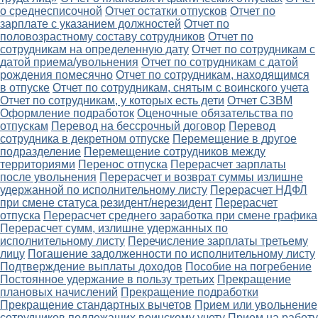
о среднесписочной
Отчет остатки отпусков
Отчет по
зарплате с указанием должностей
Отчет по
половозрастному составу сотрудников
Отчет по
сотрудникам на определенную дату
Отчет по сотрудникам с
датой приема/увольнения
Отчет по сотрудникам с датой
рождения помесячно
Отчет по сотрудникам, находящимся
в отпуске
Отчет по сотрудникам, снятым с воинского учета
Отчет по сотрудникам, у которых есть дети
Отчет СЗВМ
Оформление подработок
Оценочные обязательства по
отпускам
Перевод на бессрочный договор
Перевод
сотрудника в декретном отпуске
Перемещение в другое
подразделение
Перемещение сотрудников между
территориями
Перенос отпуска
Перерасчет зарплаты
после увольнения
Перерасчет и возврат суммы излишне
удержанной по исполнительному листу
Перерасчет НДФЛ
при смене статуса резидент/нерезидент
Перерасчет
отпуска
Перерасчет среднего заработка при смене графика
Перерасчет сумм, излишне удержанных по
исполнительному листу
Перечисление зарплаты третьему
лицу
Погашение задолженности по исполнительному листу
Подтверждение выплаты доходов
Пособие на погребение
Постоянное удержание в пользу третьих
Прекращение
плановых начислений
Прекращение подработки
Прекращение стандартных вычетов
Прием или увольнение
сотрудников подлежащих воинскому учету
Прием на работу