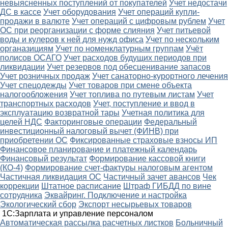
невыясненных поступлений от покупателей
Учет недостачи
ДС в кассе
Учет оборудования
Учет операций купли-
продажи в валюте
Учет операций с цифровым рублем
Учет
ОС при реорганизации с форме слияния
Учет питьевой
воды и кулеров к ней для нужд офиса
Учет по нескольким
органазициям
Учет по номенклатурным группам
Учёт
полисов ОСАГО
Учет расходов будущих периодов при
ликвидации
Учет резервов под обесценивание запасов
Учет розничных продаж
Учет санаторно-курортного лечения
Учет спецодежды
Учет товаров при смене объекта
налогообложения
Учет топлива по путевым листам
Учет
транспортных расходов
Учет, поступление и ввод в
эксплуатацию возвратной тары
Учетная политика для
целей НДС
Факторинговые операции
Федеральный
инвестиционный налоговый вычет (ФИНВ) при
приобретении ОС
Фиксированные страховые взносы ИП
Финансовое планирование и платежный календарь
Финансовый результат
Формирование кассовой книги
(КО-4)
Формирование счет-фактуры налоговым агентом
Частичная ликвидация ОС
Частичный зачет авансов
Чек
коррекции
Штатное расписание
Штраф ГИБДД по вине
сотрудника
Эквайринг. Подключение и настройка
Экологический сбор
Экспорт несырьевых товаров
1С:Зарплата и управление персоналом
Автоматическая рассылка расчетных листков
Больничный