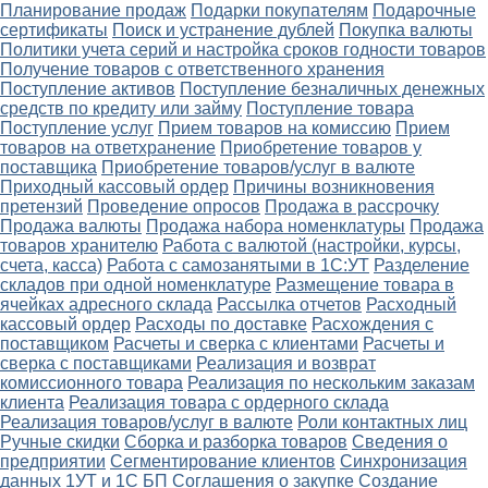
Планирование продаж
Подарки покупателям
Подарочные
сертификаты
Поиск и устранение дублей
Покупка валюты
Политики учета серий и настройка сроков годности товаров
Получение товаров с ответственного хранения
Поступление активов
Поступление безналичных денежных
средств по кредиту или займу
Поступление товара
Поступление услуг
Прием товаров на комиссию
Прием
товаров на ответхранение
Приобретение товаров у
поставщика
Приобретение товаров/услуг в валюте
Приходный кассовый ордер
Причины возникновения
претензий
Проведение опросов
Продажа в рассрочку
Продажа валюты
Продажа набора номенклатуры
Продажа
товаров хранителю
Работа с валютой (настройки, курсы,
счета, касса)
Работа с самозанятыми в 1С:УТ
Разделение
складов при одной номенклатуре
Размещение товара в
ячейках адресного склада
Рассылка отчетов
Расходный
кассовый ордер
Расходы по доставке
Расхождения с
поставщиком
Расчеты и сверка с клиентами
Расчеты и
сверка с поставщиками
Реализация и возврат
комиссионного товара
Реализация по нескольким заказам
клиента
Реализация товара с ордерного склада
Реализация товаров/услуг в валюте
Роли контактных лиц
Ручные скидки
Сборка и разборка товаров
Сведения о
предприятии
Сегментирование клиентов
Синхронизация
данных 1УТ и 1С БП
Соглашения о закупке
Создание