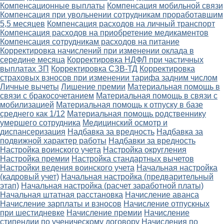
Компенсационные выплаты
Компенсация мобильной связи
Компенсация при увольнении сотрудникам проработавшим
5,5 месяцев
Компенсация расходов на личный транспорт
Компенсация расходов на приобретение медикаментов
Компенсация сотрудникам расходов на питание
Корректировка начислений при изменении оклада в
середине месяца
Корректировка НДФЛ при частичных
выплатах ЗП
Корректировка СЗВ-ТД
Корректировка
страховых взносов при изменении тарифа задним числом
Личные вычеты
Лишение премии
Материальная помощь в
связи с бракосочетанием
Материальная помощь в связи с
мобилизацией
Материальная помощь к отпуску в базе
среднего как 1/12
Материальная помощь родственнику
умершего сотрудника
Медицинский осмотр и
диспансеризация
Надбавка за вредность
Надбавка за
подвижной характер работы
Надбавки за вредность
Настройка воинского учета
Настройка округления
Настройка премии
Настройка стандартных вычетов
Настройки ведения воинского учета
Начальная настройка
(кадровый учет)
Начальная настройка (предварительный
этап)
Начальная настройка (расчет заработной платы)
Начальная штатная расстановка
Начисление аванса
Начисление зарплаты и взносов
Начисление отпускных
при шестидневке
Начисление премии
Начисление
стипендии по ученическому договору
Начисления по