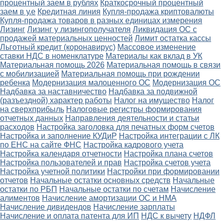
процентный заем в рублях
Краткосрочный процентный
заем в у.е
Кредитная линия
Купля-продажа криптовалюты
Купля-продажа товаров в разных единицах измерения
Лизинг
Лизинг у лизингополучателя
Ликвидация ОС с
продажей материальных ценностей
Лимит остатка кассы
Льготный кредит (коронавирус)
Массовое изменение
ставки НДС в номенклатуре
Материалы как вклад в УК
Материальная помощь 2026
Материальная помощь в связи
с мобилизацией
Материальная помощь при рождении
ребенка
Модернизация малоценного ОС
Модернизация ОС
Надбавка за наставничество
Надбавка за подвижной
(разъездной) характер работы
Налог на имущество
Налог
на сверхприбыль
Налоговые регистры формирования
отчетных данных
Направления деятельности и статьи
расходов
Настройка заголовка для печатных форм счетов
Настройка и заполнение КУДиР
Настройка интеграции с ЛК
по ЕНС на сайте ФНС
Настройка кадрового учета
Настройка календаря отчетности
Настройка плана счетов
Настройка пользователей и прав
Настройка счетов учета
Настройка учетной политики
Настройки при формировании
отчетов
Начальные остатки основных средств
Начальные
остатки по РБП
Начальные остатки по счетам
Начисление
алиментов
Начисление амортизации ОС и НМА
Начисление дивидендов
Начисление зарплаты
Начисление и оплата патента для ИП
НДС к вычету
НДФЛ