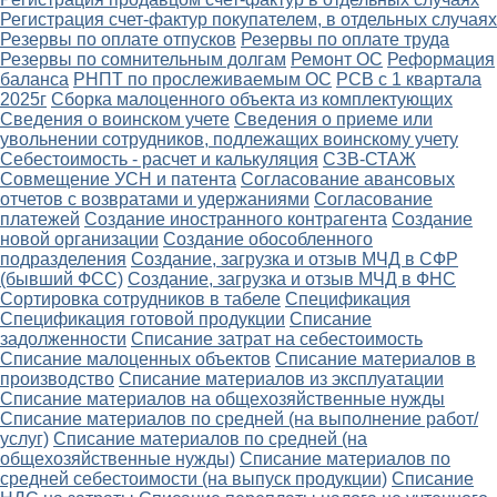
Регистрация счет-фактур покупателем, в отдельных случаях
Резервы по оплате отпусков
Резервы по оплате труда
Резервы по сомнительным долгам
Ремонт ОС
Реформация
баланса
РНПТ по прослеживаемым ОС
РСВ с 1 квартала
2025г
Сборка малоценного объекта из комплектующих
Сведения о воинском учете
Сведения о приеме или
увольнении сотрудников, подлежащих воинскому учету
Себестоимость - расчет и калькуляция
СЗВ-СТАЖ
Совмещение УСН и патента
Согласование авансовых
отчетов с возвратами и удержаниями
Согласование
платежей
Создание иностранного контрагента
Создание
новой организации
Создание обособленного
подразделения
Создание, загрузка и отзыв МЧД в СФР
(бывший ФСС)
Создание, загрузка и отзыв МЧД в ФНС
Сортировка сотрудников в табеле
Спецификация
Спецификация готовой продукции
Списание
задолженности
Списание затрат на себестоимость
Списание малоценных объектов
Списание материалов в
производство
Списание материалов из эксплуатации
Списание материалов на общехозяйственные нужды
Списание материалов по средней (на выполнение работ/
услуг)
Списание материалов по средней (на
общехозяйственные нужды)
Списание материалов по
средней себестоимости (на выпуск продукции)
Списание