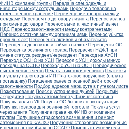
ФИНВ компании группы
Передача спецодежды и
инвентаря между сотрудниками
Передача товаров на
ответственное хранение
Перемещение товаров между
складами
Перенаем по договору лизинга
Перенос аванса
при смене договора
Перенос вычета, частичный вычет
НДС
Перенос задолженности между контрагентами
Перенос остатков между организациями
Перенос убытка
прошлых лет
Переоценка активов и обязательств
Переоценка депозитов и займов валюте
Переоценка ОС
Переоценка розничного товара
Перерасчет НДФЛ при
смене статуса резидент/нерезидент
Переход на АУСН
Переход с ОСНО на УСН
Переход с УСН доходы минус
расходы на ОСНО
Переход с УСН на ОСН
Периодическое
выставление счетов
Печать этикеток и ценников
Платежки
на уплату налогов для ИП
Платежное поручение (оплата
поставщику)
Погашение ранее списанной дебиторской
задолженности
Подбор адресов маршрута в путевом листе
Пожертвования
Поиск и устранение дублей
Покрытый
аккредитив
Покупка автомобиля у физического лица
Покупка доли в УК
Покупка ОС бывших в эксплуатации
Покупка товаров для розничной торговли
Покупка услуг
через агента
Получение права на ФИНВ от компании
группы
Получение страхового возмещения и ремонт
автомобиля по КАСКО
Получение страхового возмещения
и ремонт автомобиля по ОСАГО
Помощь от учредителя