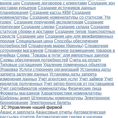
видов цен
Создание договоров с клиентами
Создание зон
доставки курьеров
Создание источников данных
планирования
Создание кассы ККМ
Создание
номенклатуры
Создание номенклатуры со статусом "Не
годен"
Создание поручений экспедиторам
Создание
претензии
Создание сделки
Создание склада
Создание
статусов сборки и доставки
Создание типов транспортных
средств
Создание цен
Создание цен для межфирменных
продаж
Специальная цена
Способы обеспечения
потребностей
Справочник марки (бренды)
Справочник
сотрудники магазинов
Справочное размещение товаров в
ячейках
Схема "Товары в пути" для импортных закупок
Схемы обеспечения потребностей
Счета на оплату
Типовые соглашения
Удаление помеченных объектов
Упаковка
Услуги сторонних организаций
Установка даты
запрета загрузки данных
Установка даты запрета
изменения данных
Учет агентских услуг
Учет займов
Учет
кредитов полученных
Учет ретро-бонусов от поставщиков
Учет сертификатов номенклатуры
Физические лица
Форматы магазинов
Характеристики номенклатуры
Шаблоны анкет
Штрихкоды номенклатуры
Электронное
бронирование
Электронные билеты
1С:Управление нашей фирмой
Аванс и зарплата
Авансовые отчеты
Автоматическая
рассылка отчетов
Автоматические скидки и наценки