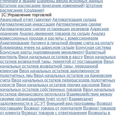
степеней и званий
Шаблоны ввода исходных данных
Штатное расписание (внесение изменений)
Штатное
расписание (создание)
1С:Управление торговлей
Авансовый отчет (закупки)
Автоматизация склада
Автоматическая инкассация
Автоматические скидки
Автоматическое снятие устаревших резервов
Адресное
хранение
Анализ движения товаров по складу
Анализ
комиссионных продаж и расчеты с комиссионером
Анкетирование
Артикул в печатной форме счета на оплату
Блокировка ячеек на адресном складе
Бонусная система
Бонусные карты (напоминание менеджеру)
Валютный
контроль
Ввод начальных остатков в кассу
Ввод начальных
остатков возвратной тары, принятой от поставщиков
Ввод
начальных остатков возвратной тары, переданной
клиентам
Ввод начальных остатков задолженности
подотчетных лиц
Ввод начальных остатков на банковские
счета
Ввод начальных остатков перерасходов подотчетных
средств
Ввод начальных остатков прочих расходов
Ввод
начальных остатков собственных товаров
Ввод начальных
остатков финансового результата
Взаимодействие между
своими организациями (учет услуг)
Взаимозачет
задолженности в 1С:УТ
Внешний вид программы
Возврат
поставщику
Возврат товара от покупателя
Возврат товаров
от клиента
Возврат товаров с ответхранения
Возвраты в