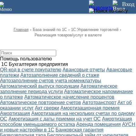
12
Вход
Главная
›
База знаний по 1С
›
1С:Управление торговлей
›
Реализация товаров/услуг в валюте
Помощь пользователю
1С Бухгалтерия предприятия
QR-код в счете покупателю
Авансовые отчеты
Авансовые
платежи
Автозаполнение сведений о стаже
Автозаполнение счетов учета номенклатуры
Автоматический выпуск продукции
Автоматическое
заполнение периода услуги
Автоматическое напоминание
о платеже
Автоматическое начисление процентов
Автоматическое повторение счетов
Автотранспорт
Акт об
оказании услуг
Акт сверки
Амортизационная премия
Амортизация
Амортизация на нескольких счетах по одному
ОС
Амортизация с даты приемки на учет ОС
Амортизация
способом уменьшаемого остатка
Аренда помещения
АУСН
и новые настройки в 1С
Банковская гарантия
Безвозвратная тара
Беспроцентный займ от учредителя