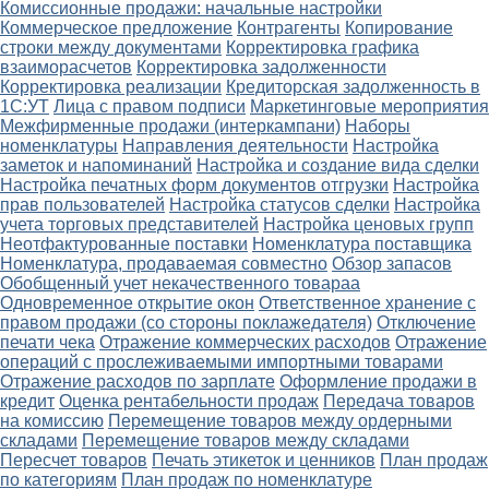
Комиссионные продажи: начальные настройки
Коммерческое предложение
Контрагенты
Копирование
строки между документами
Корректировка графика
взаиморасчетов
Корректировка задолженности
Корректировка реализации
Кредиторская задолженность в
1С:УТ
Лица с правом подписи
Маркетинговые мероприятия
Межфирменные продажи (интеркампани)
Наборы
номенклатуры
Направления деятельности
Настройка
заметок и напоминаний
Настройка и создание вида сделки
Настройка печатных форм документов отгрузки
Настройка
прав пользователей
Настройка статусов сделки
Настройка
учета торговых представителей
Настройка ценовых групп
Неотфактурованные поставки
Номенклатура поставщика
Номенклатура, продаваемая совместно
Обзор запасов
Обобщенный учет некачественного товараа
Одновременное открытие окон
Ответственное хранение с
правом продажи (со стороны поклажедателя)
Отключение
печати чека
Отражение коммерческих расходов
Отражение
операций с прослеживаемыми импортными товарами
Отражение расходов по зарплате
Оформление продажи в
кредит
Оценка рентабельности продаж
Передача товаров
на комиссию
Перемещение товаров между ордерными
складами
Перемещение товаров между складами
Пересчет товаров
Печать этикеток и ценников
План продаж
по категориям
План продаж по номенклатуре