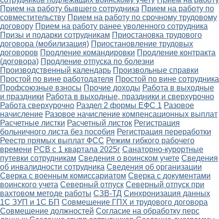
Прием на работу бывшего сотрудника
Прием на работу по
совместительству
Прием на работу по срочному трудовому
договору
Прием на работу ранее уволенного сотрудника
Призы и подарки сотрудникам
Приостановка трудового
договора (мобилизация)
Приостановление трудовых
договоров
Продление командировки
Продление контракта
(договора)
Продление отпуска по болезни
Производственный календарь
Произвольные справки
Простой по вине работодателя
Простой по вине сотрудника
Профсоюзные взносы
Прочие доходы
Работа в выходные
и праздники
Работа в выходные, праздники и сверхурочно
Работа сверхурочно
Раздел 2 формы ЕФС 1
Разовое
начисление
Разовое начисление компенсационных выплат
Расчетные листки
Расчетный листок
Регистрация
больничного листа без пособия
Регистрация переработки
Реестр прямых выплат ФСС
Режим гибкого рабочего
времени
РСВ с 1 квартала 2025г
Санаторно-курортные
путевки сотрудникам
Сведения о воинском учете
Сведения
об инвалидности сотрудника
Сведения об организации
Сверка с военным комиссариатом
Сверка с документами
воинского учета
Северный отпуск
Северный отпуск при
вахтовом методе работы
СЗВ-ТД
Синхронизация данных
1С ЗУП и 1С БП
Совмещение ГПХ и трудового договора
Совмещение должностей
Согласие на обработку перс