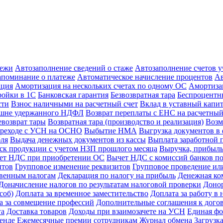
тежи
Автозаполнение сведений о стаже
Автозаполнение счетов 
апоминание о платеже
Автоматическое начисление процентов
Ав
ация
Амортизация на нескольких счетах по одному ОС
Амортиза
ойки в 1С
Банковская гарантия
Безвозвратная тара
Беспроцентны
сти
Взнос наличными на расчетный счет
Вклад в уставный капи
ишне удержанного НДФЛ
Возврат переплаты с ЕНС на расчетный
евозврат тары
Возвратная тара (производство и реализация)
Возм
реходе с УСН на ОСНО
Выбытие НМА
Выгрузка документов в 
бля
Выдача денежных документов из кассы
Выплата заработной 
к продукции с учетом НЗП прошлого месяца
Выручка, прибыль
ет НДС при приобретении ОС
Вычет НДС с комиссий банков по
нтов
Групповое изменение реквизитов
Групповое проведение ил
свенным налогам
Декларация по налогу на прибыль
Денежная ко
Доначисление налогов по результатам налоговой проверки
Доно
соб)
Доплата за временное заместительство
Доплата за работу в 
а за совмещение профессий
Дополнительные соглашения к дого
га
Доставка товаров
Доходы при взаимозачете на УСН
Единая фо
енде
Ежемесячные премии сотрудникам
Журнал обмена
Загрузк