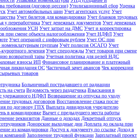
енности
Упаковки номенклатуры
УПД (создание и
ва требования (договор цессии)
Утилизационный сбор
Уценка
уск
Учет автомобильных шин
Учет агентских услуг
Учет
ущества
Учет билетов для командировки
Учет бланков трудовых
ья у переработчика
Учет денежных документов
Учет денежных
огообложения УСН
Учет затрат на ДМС
Учет и корректировка
ов при смене объекта налогообложения
Учет НДФЛ
Учет
люте
Учет операций с цифровым рублем
Учет ОС при
о номенклатурным группам
Учёт полисов ОСАГО
Учет
-курортного лечения
Учет спецодежды
Учет товаров при смене
ацию возвратной тары
Учетная политика для целей НДС
раховые взносы ИП
Финансовое планирование и платежный
чная ликвидация ОС
Частичный зачет авансов
Чек коррекции
сырьевых товаров
отрудника
Больничный пострадавшего от радиации
ть на счета
Ведомость через раздатчика
Взыскания в
не удержанного НДФЛ
Возвращение из отпуска по уходу
ение трудовых договоров
Восстановление стажа после
ния по договору ГПХ
Выплата дивидендов учредителю
нь в командировке
Вычет с предыдущего места работы
енение реквизитов
Данные о доходах
Декретный отпуск
сотрудников
Донорские выходные дни
Доплата до оклада при
ение из командировки
Доступ к документу по ссылке
Доход в
ии компаний
Заполнение трудовой функции
Зарплатный проект