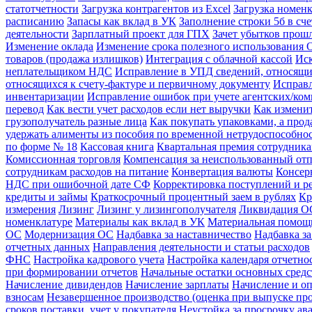
статотчетности
Загрузка контрагентов из Excel
Загрузка номенк
расписанию
Запасы как вклад в УК
Заполнение строки 5б в сч
деятельности
Зарплатный проект для ГПХ
Зачет убытков прош
Изменение оклада
Изменение срока полезного использования 
товаров (продажа излишков)
Интеграция с облачной кассой
Иск
неплательщиком НДС
Исправление в УПД сведений, относящи
относящихся к счету-фактуре и первичному документу
Исправл
инвентаризации
Исправление ошибок при учете агентских/ко
перевод
Как вести учет расходов если нет выручки
Как измени
грузополучатель разные лица
Как покупать упаковками, а про
удержать алименты из пособия по временной нетрудоспособно
по форме № 18
Кассовая книга
Квартальная премия сотрудник
Комиссионная торговля
Компенсация за неиспользованный от
сотрудникам расходов на питание
Конвертация валюты
Консер
НДС при ошибочной дате СФ
Корректировка поступлений и р
кредиты и займы
Краткосрочный процентный заем в рублях
Кр
измерения
Лизинг
Лизинг у лизингополучателя
Ликвидация ОС
номенклатуре
Материалы как вклад в УК
Материальная помощ
ОС
Модернизация ОС
Надбавка за наставничество
Надбавка за
отчетных данных
Направления деятельности и статьи расходов
ФНС
Настройка кадрового учета
Настройка календаря отчетно
при формировании отчетов
Начальные остатки основных средс
Начисление дивидендов
Начисление зарплаты
Начисление и оп
взносам
Незавершенное производство (оценка при выпуске пр
сроков поставки, учет у покупателя
Неустойка за просрочку ава