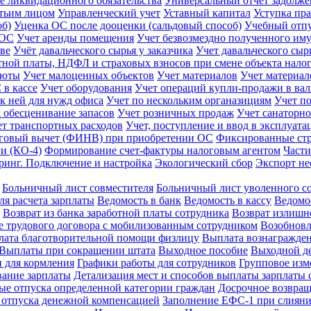
 ликвидационного обязательства
Универсальный отчет задолж
етьим лицом
Управленческий учет
Уставный капитал
Уступка пра
об)
Уценка ОС после дооценки (сальдовый способ)
Учебный отп
 ОС
Учет аренды помещения
Учет безвозмездно полученного им
тве
Учёт давальческого сырья у заказчика
Учет давальческого сыр
тной платы, НДФЛ и страховых взносов при смене объекта нал
люты
Учет малоценных объектов
Учет материалов
Учет материал
 в кассе
Учет оборудования
Учет операций купли-продажи в ва
 к ней для нужд офиса
Учет по нескольким органазициям
Учет п
д обесценивание запасов
Учет розничных продаж
Учет санаторно
ет транспортных расходов
Учет, поступление и ввод в эксплуат
говый вычет (ФИНВ) при приобретении ОС
Фиксированные ст
и (КО-4)
Формирование счет-фактуры налоговым агентом
Части
ринг. Подключение и настройка
Экологический сбор
Экспорт не
Больничный лист совместителя
Больничный лист уволенного с
ля расчета зарплаты
Ведомость в банк
Ведомость в кассу
Ведомос
Возврат из банка заработной платы сотрудника
Возврат излиш
 трудового договора с мобилизованным сотрудником
Возобновл
ата благотворительной помощи физлицу
Выплата вознагражде
Выплаты при сокращении штата
Выходное пособие
Выходной де
 для кормления
Графики работы для сотрудников
Групповое изм
ание зарплаты
Детализация мест и способов выплаты зарплаты 
е отпуска определенной категории граждан
Досрочное возвращ
 отпуска денежной компенсацией
Заполнение ЕФС-1 при слиян