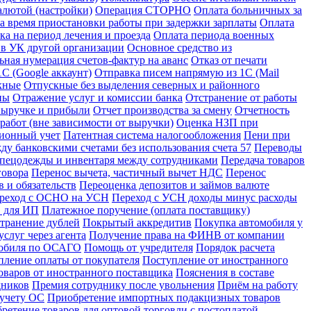
алютой (настройки)
Операция СТОРНО
Оплата больничных за
за время приостановки работы при задержки зарплаты
Оплата
ка на период лечения и проезда
Оплата периода военных
 в УК другой организации
Основное средство из
ьная нумерация счетов-фактур на аванс
Отказ от печати
С (Google аккаунт)
Отправка писем напрямую из 1С (Mail
кные
Отпускные без выделения северных и районного
ны
Отражение услуг и комиссии банка
Отстранение от работы
 выручке и прибыли
Отчет производства за смену
Отчетность
абот (вне зависимости от выручки)
Оценка НЗП при
ионный учет
Патентная система налогообложения
Пени при
у банковскими счетами без использования счета 57
Переводы
спецодежды и инвентаря между сотрудниками
Передача товаров
говора
Перенос вычета, частичный вычет НДС
Перенос
 и обязательств
Переоценка депозитов и займов валюте
реход с ОСНО на УСН
Переход с УСН доходы минус расходы
в для ИП
Платежное поручение (оплата поставщику)
странение дублей
Покрытый аккредитив
Покупка автомобиля у
слуг через агента
Получение права на ФИНВ от компании
мобиля по ОСАГО
Помощь от учредителя
Порядок расчета
пление оплаты от покупателя
Поступление от иностранного
оваров от иностранного поставщика
Пояснения в составе
дников
Премия сотруднику после увольнения
Приём на работу
 учету ОС
Приобретение импортных подакцизных товаров
ретение товаров для оптовой торговли с постоплатой