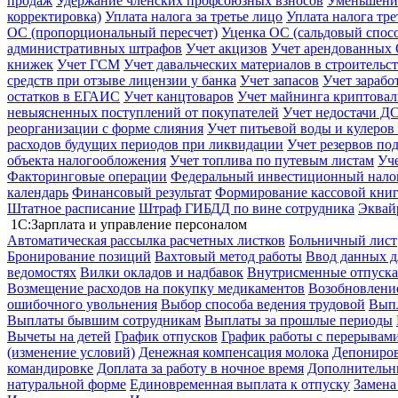
продаж
Удержание членских профсоюзных взносов
Уменьшение
корректировка)
Уплата налога за третье лицо
Уплата налога тр
ОС (пропорциональный пересчет)
Уценка ОС (сальдовый спос
административных штрафов
Учет акцизов
Учет арендованных
книжек
Учет ГСМ
Учет давальческих материалов в строительс
средств при отзыве лицензии у банка
Учет запасов
Учет зарабо
остатков в ЕГАИС
Учет канцтоваров
Учет майнинга криптова
невыясненных поступлений от покупателей
Учет недостачи ДС
реорганизации с форме слияния
Учет питьевой воды и кулеров
расходов будущих периодов при ликвидации
Учет резервов по
объекта налогообложения
Учет топлива по путевым листам
Уч
Факторинговые операции
Федеральный инвестиционный нало
календарь
Финансовый результат
Формирование кассовой книг
Штатное расписание
Штраф ГИБДД по вине сотрудника
Эквай
1С:Зарплата и управление персоналом
Автоматическая рассылка расчетных листков
Больничный лист
Бронирование позиций
Вахтовый метод работы
Ввод данных д
ведомостях
Вилки окладов и надбавок
Внутрисменные отпуска
Возмещение расходов на покупку медикаментов
Возобновление
ошибочного увольнения
Выбор способа ведения трудовой
Выпл
Выплаты бывшим сотрудникам
Выплаты за прошлые периоды
Вычеты на детей
График отпусков
График работы с перерывами
(изменение условий)
Денежная компенсация молока
Депониров
командировке
Доплата за работу в ночное время
Дополнительны
натуральной форме
Единовременная выплата к отпуску
Замена