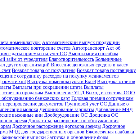
учета номенклатуры
Автоматический выпуск продукции
томатическое повторение счетов
Автотранспорт
Акт об
ция с даты приемки на учет ОС
Амортизация способом
й займ от учредителя
Благотворительность
Больничные
тал других организаций
Внесение денежных средств в кассу
 счет
Возврат товара от покупателя
Возврат товара поставщику
ещение сотруднику расходов на покупку медикаментов
формате xml
Выгрузка номенклатуры в Excel
Выгрузка отчетов
платы
Выплаты при сокращении штата
Выплаты
, отчет по продажам
Выставление УПД
Выход из состава ООО
 обслуживанию банковских карт
Годовая премия сотрудникам
и перепроведение документов
Групповой учет ОС
Данные о
мпенсация молока
Депонирование зарплаты
Добавление МЧД
рские выходные дни
Дооборудование ОС
Дооценка ОС
ночное время
Доплата за расширение зон обслуживания
ворам
Досрочное расторжение договора аренды
Досрочное
рма МЧД для государственных органов
Ежемесячная надбавка
а банковской выписки
Загрузка и обновление форм