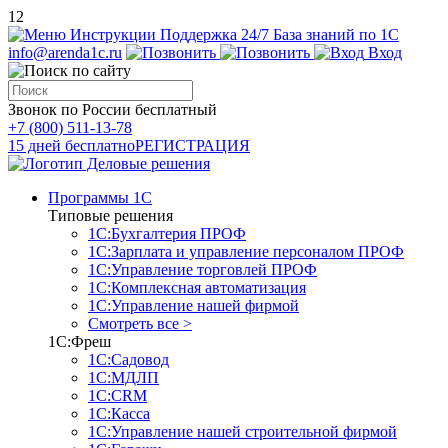
12
Инструкции
Поддержка 24/7
База знаний по 1С
info@arenda1c.ru
Вход
Звонок по России бесплатный
+7 (800) 511-13-78
15 дней бесплатно
РЕГИСТРАЦИЯ
Программы 1С
Типовые решения
1С:Бухгалтерия ПРОФ
1С:Зарплата и управление персоналом ПРОФ
1С:Управление торговлей ПРОФ
1С:Комплексная автоматизация
1С:Управление нашей фирмой
Смотреть все >
1С:Фреш
1С:Садовод
1С:МДЛП
1С:CRM
1С:Касса
1С:Управление нашей строительной фирмой