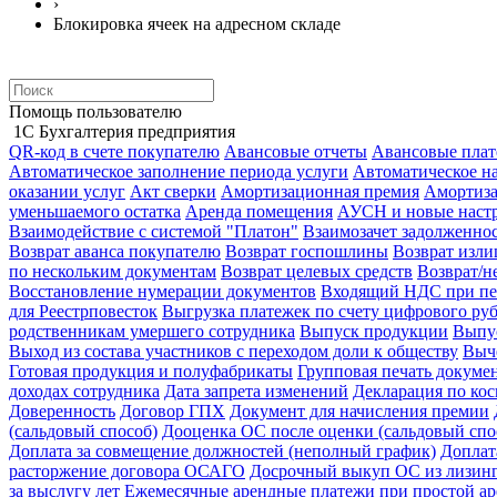
›
Блокировка ячеек на адресном складе
Помощь пользователю
1С Бухгалтерия предприятия
QR-код в счете покупателю
Авансовые отчеты
Авансовые пла
Автоматическое заполнение периода услуги
Автоматическое н
оказании услуг
Акт сверки
Амортизационная премия
Амортиз
уменьшаемого остатка
Аренда помещения
АУСН и новые настр
Взаимодействие с системой "Платон"
Взаимозачет задолженно
Возврат аванса покупателю
Возврат госпошлины
Возврат изл
по нескольким документам
Возврат целевых средств
Возврат/н
Восстановление нумерации документов
Входящий НДС при пе
для Реестрповесток
Выгрузка платежек по счету цифрового ру
родственникам умершего сотрудника
Выпуск продукции
Выпус
Выход из состава участников с переходом доли к обществу
Выч
Готовая продукция и полуфабрикаты
Групповая печать докуме
доходах сотрудника
Дата запрета изменений
Декларация по ко
Доверенность
Договор ГПХ
Документ для начисления премии
(сальдовый способ)
Дооценка ОС после оценки (сальдовый спо
Доплата за совмещение должностей (неполный график)
Доплат
расторжение договора ОСАГО
Досрочный выкуп ОС из лизин
за выслугу лет
Ежемесячные арендные платежи при простой ар