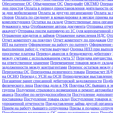
Обесценение ОС
Объединение ОС
Овердрафт
ОКТМО
Операц
дни простоя
Оплата в период приостановления деятельности о
за дни мобилизации
Оплата за другую организацию
Оплата за
сборов
Оплата по среднему в командировке в месяце приема на
комплектующих
Остатки на складе
Ответственные лица орган
бумажного чека
Отображение автора документа
Отправка отче
аккаунт)
Отправка писем напрямую из 1С (для корпоративной 
Отражение кредитов и займов
Отражение начисления НДС
Отр
Отчет комитенту на покупку
Отчет комитенту по продажам
От
ИП на патенте
Оформление на работу по патенту
Оформление 
выполнении работ (с учетом выручки)
Оценка НПЗ при выполн
просрочке платежа
Перевод авансов в безнадежную дебиторку
между счетами с использованием счета 57
Передача имущества 
на ответственное хранение
Перемещение товаров между склад
задолженности между контрагентами
Перенос остатков между 
Переоценка ОС
Переоценка розничного товара
Перерасчет НДФ
на ОСНО
Переход с УСН на ОСН
Периодическое выставление 
Погашение ранее списанной дебиторской задолженности
Подбо
физического лица
Покупка доли в УК
Покупка ОС бывших в э
группы
Получение страхового возмещения и ремонт автомоб
аванса
Пособие по нетрудоспособности
Поступление дополнит
поставщика
Поступление товара склад
Поступление товаров и 
упрощенной отчетности
Предоставление займа другой органи
Прием на работу бывшего сотрудника
Призы и подарки сотруд
Приобретение малоценных ОС через подотчетное лицо
Приобр