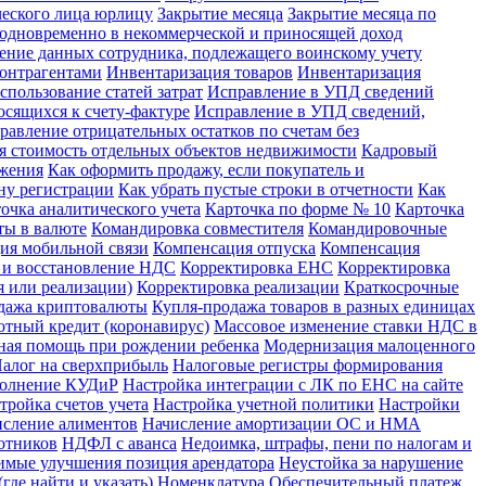
ческого лица юрлицу
Закрытие месяца
Закрытие месяца по
х одновременно в некоммерческой и приносящей доход
ение данных сотрудника, подлежащего воинскому учету
контрагентами
Инвентаризация товаров
Инвентаризация
спользование статей затрат
Исправление в УПД сведений
сящихся к счету-фактуре
Исправление в УПД сведений,
равление отрицательных остатков по счетам без
я стоимость отдельных объектов недвижимости
Кадровый
ожения
Как оформить продажу, если покупатель и
ну регистрации
Как убрать пустые строки в отчетности
Как
очка аналитического учета
Карточка по форме № 10
Карточка
ты в валюте
Командировка совместителя
Командировочные
ия мобильной связи
Компенсация отпуска
Компенсация
 и восстановление НДС
Корректировка ЕНС
Корректировка
 или реализации)
Корректировка реализации
Краткосрочные
дажа криптовалюты
Купля-продажа товаров в разных единицах
отный кредит (коронавирус)
Массовое изменение ставки НДС в
ная помощь при рождении ребенка
Модернизация малоценного
алог на сверхприбыль
Налоговые регистры формирования
полнение КУДиР
Настройка интеграции с ЛК по ЕНС на сайте
тройка счетов учета
Настройка учетной политики
Настройки
сление алиментов
Начисление амортизации ОС и НМА
отников
НДФЛ с аванса
Недоимка, штрафы, пени по налогам и
имые улучшения позиция арендатора
Неустойка за нарушение
где найти и указать)
Номенклатура
Обеспечительный платеж