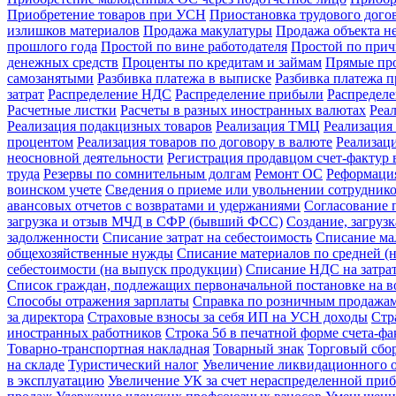
Приобретение товаров при УСН
Приостановка трудового догов
излишков материалов
Продажа макулатуры
Продажа объекта н
прошлого года
Простой по вине работодателя
Простой по прич
денежных средств
Проценты по кредитам и займам
Прямые про
самозанятыми
Разбивка платежа в выписке
Разбивка платежа 
затрат
Распределение НДС
Распределение прибыли
Распредел
Расчетные листки
Расчеты в разных иностранных валютах
Реа
Реализация подакцизных товаров
Реализация ТМЦ
Реализация 
процентом
Реализация товаров по договору в валюте
Реализац
неосновной деятельности
Регистрация продавцом счет-фактур 
труда
Резервы по сомнительным долгам
Ремонт ОС
Реформация
воинском учете
Сведения о приеме или увольнении сотрудник
авансовых отчетов с возвратами и удержаниями
Согласование 
загрузка и отзыв МЧД в СФР (бывший ФСС)
Создание, загруз
задолженности
Списание затрат на себестоимость
Списание ма
общехозяйственные нужды
Списание материалов по средней (н
себестоимости (на выпуск продукции)
Списание НДС на затра
Список граждан, подлежащих первоначальной постановке на в
Способы отражения зарплаты
Справка по розничным продажа
за директора
Страховые взносы за себя ИП на УСН доходы
Стр
иностранных работников
Строка 5б в печатной форме счета-ф
Товарно-транспортная накладная
Товарный знак
Торговый сбо
на складе
Туристический налог
Увеличение ликвидационного о
в эксплуатацию
Увеличение УК за счет нераспределенной при