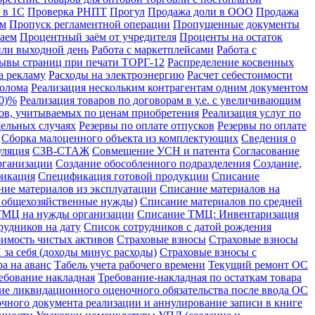
 в 1С
Проверка РНПТ
Прогул
Продажа доли в ООО
Продажа
ом
Пропуск регламентной операции
Пропущенные документы
аем
Процентный заём от учредителя
Проценты на остаток
или выходной день
Работа с маркетплейсами
Работа с
ывы страниц при печати ТОРГ-12
Распределение косвенных
а рекламу
Расходы на электроэнергию
Расчет себестоимости
лолома
Реализация нескольким контрагентам одним документом
10)%
Реализация товаров по договорам в у.е. с увеличивающим
ров, учитываемых по ценам приобретения
Реализация услуг по
дельных случаях
Резервы по оплате отпусков
Резервы по оплате
Сборка малоценного объекта из комплектующих
Сведения о
уляция
СЗВ-СТАЖ
Совмещение УСН и патента
Согласование
рганизации
Создание обособленного подразделения
Создание,
икация
Спецификация готовой продукции
Списание
ние материалов из эксплуатации
Списание материалов на
а общехозяйственные нужды)
Списание материалов по средней
ТМЦ на нужды организации
Списание ТМЦ: Инвентаризация
рудников на дату
Список сотрудников с датой рождения
имость чистых активов
Страховые взносы
Страховые взносы
за себя (доходы минус расходы)
Страховые взносы с
а на аванс
Табель учета рабочего времени
Текущий ремонт ОС
ебование накладная
Требование-накладная по остаткам товара
ие ликвидационного оценочного обязательства после ввода ОС
чного документа реализации и аннулирование записи в книге