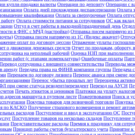
ии купли-продажи валюты
Операции по депозиту
Операции с в
рганизации
Оплата дней прохождения диспансеризации
Оплата 
 повышение квалификации
Оплата за сверхурочные
Оплата отпус
 работу
Оплата стоимости питания за сотрудников
ОС как вклад
изации
Отгул в счет работы в выходной/праздничный день
Отдел
тности в ФНС с МЧД (настройки)
Отправка писем напрямую из 1
почты)
Отправка писем напрямую из 1С (Яндекс аккаунт)
Отпус
ажение оплат по договору цессии
Отражение уплаты госпошли
чет о движении денежных средств
Отчет по продажам, обороту,
сотрудника на неполный рабочий
Оценка НЗП при выполнении р
ении работ (с этапами номенклатуры)
Ошибочные оплаты
Парт
Перевод сотрудника с внешнего совместительства
Переводы межд
в аренду
Передача права на ФИНВ компании группы
Передача 
ами
Перенаем по договору лизинга
Перенос аванса при смене до
организациями
Перенос убытка прошлых лет
Переоценка активов
Л при смене статуса резидент/нерезидент
Переход на АУСН
Пе
счетов
Печать этикеток и ценников
Платежки на уплату налого
р адресов маршрута в путевом листе
Пожертвования
Поиск и у
ксплуатации
Покупка товаров для розничной торговли
Покупка у
иля по КАСКО
Получение страхового возмещения и ремонт авто
ельных расходов
Поступление и ввод в эксплуатацию ОС
Посту
услуг
Поступление товаров на несколько складов
Поступление т
зации
Представительские расходы
Премия к празднику для сотру
никам
Принцип работы счетов бухгалтерского учета
Принятие к
етение ОС в рассрочку
Приобретение сырья и материалов
Приоб