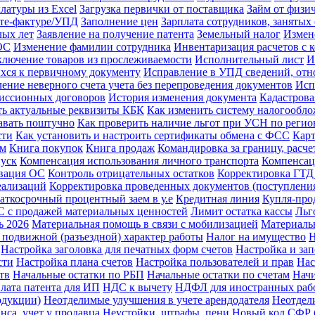
латуры из Excel
Загрузка первички от поставщика
Займ от физи
ете-фактуре/УПД
Заполнение цен
Зарплата сотрудников, заняты
лых лет
Заявление на получение патента
Земельный налог
Измен
ОС
Изменение фамилии сотрудника
Инвентаризация расчетов с 
лючение товаров из прослеживаемости
Исполнительный лист
И
хся к первичному документу
Исправление в УПД сведений, отно
ение неверного счета учета без перепроведения документов
Исп
миссионных договоров
История изменения документа
Кадастрова
ть актуальные реквизиты КБК
Как изменить систему налогообл
давать поштучно
Как проверить наличие льгот при УСН по регио
сти
Как установить и настроить сертификаты обмена с ФСС
Карт
ам
Книга покупок
Книга продаж
Командировка за границу, расче
пуск
Компенсация использования личного транспорта
Компенсац
вация ОС
Контроль отрицательных остатков
Корректировка ГТД
еализаций
Корректировка проведенных документов (поступления
аткосрочный процентный заем в у.е
Кредитная линия
Купля-про
 с продажей материальных ценностей
Лимит остатка кассы
Льг
ь 2026
Материальная помощь в связи с мобилизацией
Материаль
 подвижной (разъездной) характер работы
Налог на имущество
Н
Настройка заголовка для печатных форм счетов
Настройка и за
сти
Настройка плана счетов
Настройка пользователей и прав
Нас
тв
Начальные остатки по РБП
Начальные остатки по счетам
Начи
лата патента для ИП
НДС к вычету
НДФЛ для иностранных раб
одукции)
Неотделимые улучшения в учете арендодателя
Неотдел
нса, учет у продавца
Неустойки, штрафы, пени
Новый код СФР (