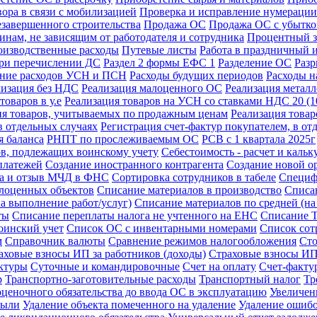
ора в связи с мобилизацией
Проверка и исправление нумерации
езавершенного строительства
Продажа ОС
Продажа ОС с убытк
инам, не зависящим от работодателя и сотрудника
Процентный з
изводственные расходы
Путевые листы
Работа в праздничный 
при перечислении ДС
Раздел 2 формы ЕФС 1
Разделение ОС
Разр
ение расходов УСН и ПСН
Расходы будущих периодов
Расходы н
лизация без НДС
Реализация малоценного ОС
Реализация метал
товаров в у.е
Реализация товаров на УСН со ставками НДС 20 (
ия товаров, учитываемых по продажным ценам
Реализация това
в отдельных случаях
Регистрация счет-фактур покупателем, в от
 баланса
РНПТ по прослеживаемым ОС
РСВ с 1 квартала 2025г
ов, подлежащих воинскому учету
Себестоимость - расчет и кальк
платежей
Создание иностранного контрагента
Создание новой о
ка и отзыв МЧД в ФНС
Сортировка сотрудников в табеле
Специф
лоценных объектов
Списание материалов в производство
Списа
а выполнение работ/услуг)
Списание материалов по средней (н
ты
Списание переплаты налога не учтенного на ЕНС
Списание 
оинский учет
Список ОС с инвентарными номерами
Список сот
м
Справочник валюты
Сравнение режимов налогообложения
Сто
аховые взносы ИП за работников (доходы)
Страховые взносы ИП 
актуры
Суточные и командировочные
Счет на оплату
Счет-фактур
р
Транспортно-заготовительные расходы
Транспортный налог
Тр
ценочного обязательства до ввода ОС в эксплуатацию
Увеличен
были
Удаление объекта помеченного на удаление
Удаление ошибо