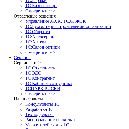
1С:Гаражи
1С:Бизнес старт
Смотреть все >
Отраслевые решения
Управление ЖХК, ТСЖ, ЖСК
1С:Бухгалтерия строительной организации
1С:Общепит
1С:Автосервис
1С:Аптека
1С:Салон оптики
Смотреть все >
Сервисы
Сервисы от 1С
1С Отчетность
1С ЭДО
1С Контрагент
1С Кабинет сотрудника
1СПАРК РИСКИ
Смотреть все >
Наши сервисы
Консультанты 1С
Разработка 1С
Техподдержка
Распознавание первички
Маркетплейсы для 1С