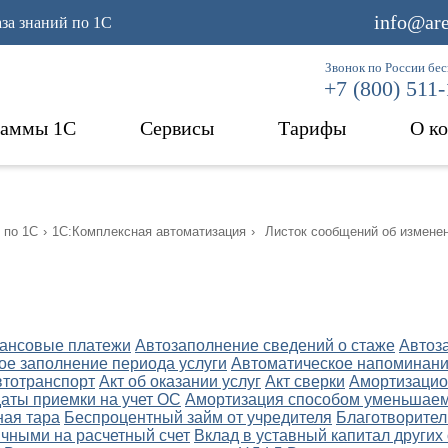
info@are
аза знаний по 1С
Звонок по России бе
+7 (800) 511
раммы 1С
Сервисы
Тарифы
О к
 по 1С
›
1С:Комплексная автоматизация
›
Листок сообщений об изменен
ансовые платежи
Автозаполнение сведений о стаже
Автоз
ое заполнение периода услуги
Автоматическое напоминани
втотранспорт
Акт об оказании услуг
Акт сверки
Амортизацио
даты приемки на учет ОС
Амортизация способом уменьшаем
ная тара
Беспроцентный займ от учредителя
Благотворител
чными на расчетный счет
Вклад в уставный капитал других