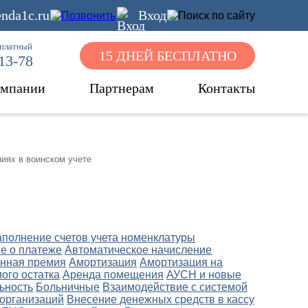
nda1c.ru
Вход
сплатный
15 ДНЕЙ БЕСПЛАТНО
-13-78
омпании
Партнерам
Контакты
иях в воинском учете
аполнение счетов учета номенклатуры
е о платеже
Автоматическое начисление
нная премия
Амортизация
Амортизация на
ого остатка
Аренда помещения
АУСН и новые
ьность
Больничные
Взаимодействие с системой
 организаций
Внесение денежных средств в кассу