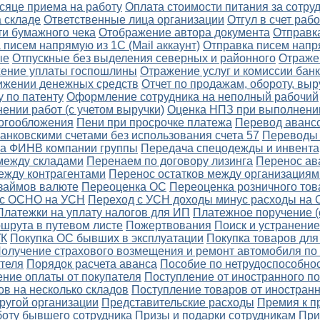
сяце приема на работу
Оплата стоимости питания за сотру
а складе
Ответственные лица организации
Отгул в счет ра
ти бумажного чека
Отображение автора документа
Отправка
 писем напрямую из 1С (Mail аккаунт)
Отправка писем напр
ые
Отпускные без выделения северных и районного
Отраже
ение уплаты госпошлины
Отражение услуг и комиссии бан
вижении денежных средств
Отчет по продажам, обороту, вы
 по патенту
Оформление сотрудника на неполный рабочий
нии работ (с учетом выручки)
Оценка НПЗ при выполнении
логообложения
Пени при просрочке платежа
Перевод авансо
нковскими счетами без использования счета 57
Переводы 
на ФИНВ компании группы
Передача спецодежды и инвента
между складами
Перенаем по договору лизинга
Перенос ав
ежду контрагентами
Перенос остатков между организациям
 займов валюте
Переоценка ОС
Переоценка розничного тов
 с ОСНО на УСН
Переход с УСН доходы минус расходы на
Платежки на уплату налогов для ИП
Платежное поручение (
шрута в путевом листе
Пожертвования
Поиск и устранение
УК
Покупка ОС бывших в эксплуатации
Покупка товаров для
олучение страхового возмещения и ремонт автомобиля п
теля
Порядок расчета аванса
Пособие по нетрудоспособно
ние оплаты от покупателя
Поступление от иностранного п
в на несколько складов
Поступление товаров от иностран
ругой организации
Представительские расходы
Премия к п
боту бывшего сотрудника
Призы и подарки сотрудникам
При