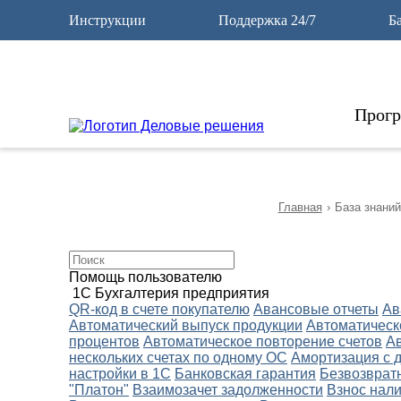
12
Инструкции
Поддержка 24/7
Б
Прог
Главная
›
База знаний
Помощь пользователю
1С Бухгалтерия предприятия
QR-код в счете покупателю
Авансовые отчеты
Ав
Автоматический выпуск продукции
Автоматическ
процентов
Автоматическое повторение счетов
А
нескольких счетах по одному ОС
Амортизация с 
настройки в 1С
Банковская гарантия
Безвозврат
"Платон"
Взаимозачет задолженности
Взнос нали