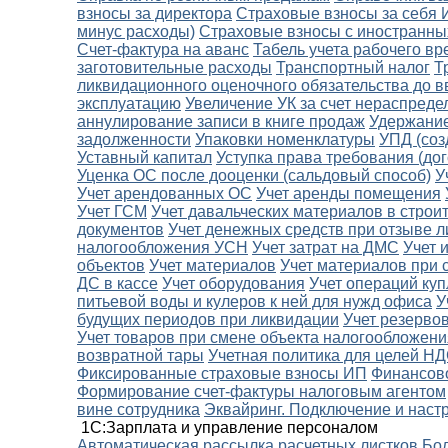
взносы за директора
Страховые взносы за себя
минус расходы)
Страховые взносы с иностранны
Счет-фактура на аванс
Табель учета рабочего в
заготовительные расходы
Транспортный налог
Т
ликвидационного оценочного обязательства до в
эксплуатацию
Увеличение УК за счет нераспред
аннулирование записи в книге продаж
Удержание
задолженности
Упаковки номенклатуры
УПД (соз
Уставный капитал
Уступка права требования (дог
Уценка ОС после дооценки (сальдовый способ)
У
Учет арендованных ОС
Учет аренды помещения
Учет ГСМ
Учет давальческих материалов в строи
документов
Учет денежных средств при отзыве л
налогообложения УСН
Учет затрат на ДМС
Учет 
объектов
Учет материалов
Учет материалов при 
ДС в кассе
Учет оборудования
Учет операций ку
питьевой воды и кулеров к ней для нужд офиса
У
будущих периодов при ликвидации
Учет резерво
Учет товаров при смене объекта налогообложени
возвратной тары
Учетная политика для целей Н
Фиксированные страховые взносы ИП
Финансов
Формирование счет-фактуры налоговым агентом
вине сотрудника
Эквайринг. Подключение и наст
1С:Зарплата и управление персоналом
Автоматическая рассылка расчетных листков
Бол