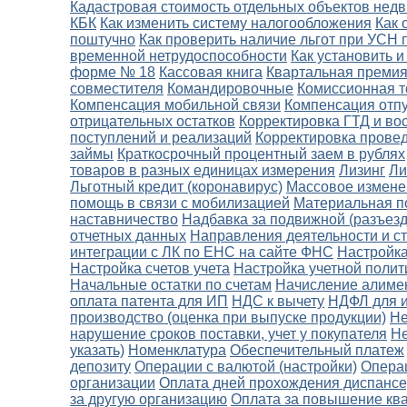
Кадастровая стоимость отдельных объектов нед
КБК
Как изменить систему налогообложения
Как 
поштучно
Как проверить наличие льгот при УСН 
временной нетрудоспособности
Как установить 
форме № 18
Кассовая книга
Квартальная премия
совместителя
Командировочные
Комиссионная т
Компенсация мобильной связи
Компенсация отп
отрицательных остатков
Корректировка ГТД и в
поступлений и реализаций
Корректировка провед
займы
Краткосрочный процентный заем в рублях
товаров в разных единицах измерения
Лизинг
Ли
Льготный кредит (коронавирус)
Массовое измене
помощь в связи с мобилизацией
Материальная п
наставничество
Надбавка за подвижной (разъезд
отчетных данных
Направления деятельности и ст
интеграции с ЛК по ЕНС на сайте ФНС
Настройка
Настройка счетов учета
Настройка учетной полит
Начальные остатки по счетам
Начисление алиме
оплата патента для ИП
НДС к вычету
НДФЛ для и
производство (оценка при выпуске продукции)
Не
нарушение сроков поставки, учет у покупателя
Не
указать)
Номенклатура
Обеспечительный платеж
депозиту
Операции с валютой (настройки)
Опера
организации
Оплата дней прохождения диспанс
за другую организацию
Оплата за повышение кв