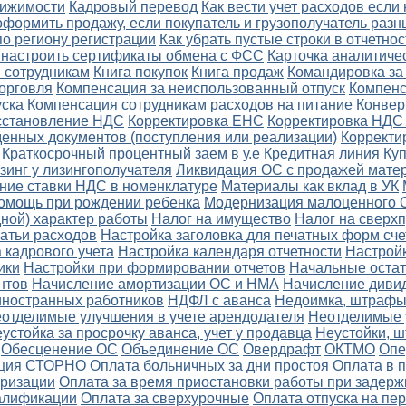
вижимости
Кадровый перевод
Как вести учет расходов если
оформить продажу, если покупатель и грузополучатель разн
по региону регистрации
Как убрать пустые строки в отчетнос
и настроить сертификаты обмена с ФСС
Карточка аналитичес
 сотрудникам
Книга покупок
Книга продаж
Командировка за 
орговля
Компенсация за неиспользованный отпуск
Компенс
уска
Компенсация сотрудникам расходов на питание
Конвер
осстановление НДС
Корректировка ЕНС
Корректировка НДС
енных документов (поступления или реализации)
Корректи
Краткосрочный процентный заем в у.е
Кредитная линия
Ку
зинг у лизингополучателя
Ликвидация ОС с продажей мате
ние ставки НДС в номенклатуре
Материалы как вклад в УК
омощь при рождении ребенка
Модернизация малоценного 
ной) характер работы
Налог на имущество
Налог на сверх
атьи расходов
Настройка заголовка для печатных форм сче
 кадрового учета
Настройка календаря отчетности
Настройк
ики
Настройки при формировании отчетов
Начальные остат
нтов
Начисление амортизации ОС и НМА
Начисление диви
ностранных работников
НДФЛ с аванса
Недоимка, штрафы,
отделимые улучшения в учете арендодателя
Неотделимые 
устойка за просрочку аванса, учет у продавца
Неустойки, 
Обесценение ОС
Объединение ОС
Овердрафт
ОКТМО
Опе
ция СТОРНО
Оплата больничных за дни простоя
Оплата в 
еризации
Оплата за время приостановки работы при задерж
алификации
Оплата за сверхурочные
Оплата отпуска на пе