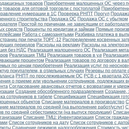
одакцизных товаров
Приобретение малоценных ОС через п
 товаров для оптовой торговли с постоплатой
Приобретени
правление нумерации в 1С
Проверка РНПТ
Прогул
Продажа
енного строительства
Продажа ОС
Продажа ОС с убытком
тодателя
Простой по причинам, не зависящим от работодате
ых средств
Проценты по кредитам и займам
Прямые произв
тплейсами
Работа с самозанятыми
Разбивка платежа в вып
страниц при печати ТОРГ-12
Распределение косвенных зат
удущих периодов
Расходы на рекламу
Расходы на электроэ
ция без НДС
Реализация малоценного ОС
Реализация мет
аров
Реализация ТМЦ
Реализация товаров в у.е
Реализация
ичивающим процентом
Реализация товаров по договору в ва
емых по ценам приобретения
Реализация услуг по неоснов
ктур покупателем, в отдельных случаях
Резервы по оплате 
аланса
РНПТ по прослеживаемым ОС
РСВ с 1 квартала 20
ения о приеме или увольнении сотрудников, подлежащих в
ента
Согласование авансовых отчетов с возвратами и уде
изации
Создание обособленного подразделения
Создание, 
ка сотрудников в табеле
Спецификация
Спецификация гот
лоценных объектов
Списание материалов в производство
С
ние материалов по средней (на выполнение работ/услуг)
С
в по средней себестоимости (на выпуск продукции)
Списан
ганизации
Списание ТМЦ: Инвентаризация
Список граждан
ами
Список сотрудников на дату
Список сотрудников с дато
алюты
Сравнение режимов налогообложения
Стоимость чис