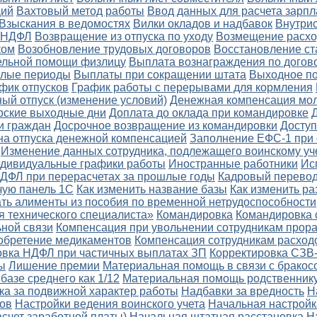
ций
Вахтовый метод работы
Ввод данных для расчета зарп
Взыскания в ведомостях
Вилки окладов и надбавок
Внутри
о НДФЛ
Возвращение из отпуска по уходу
Возмещение расхо
ком
Возобновление трудовых договоров
Восстановление ст
ельной помощи физлицу
Выплата вознаграждения по догов
шлые периоды
Выплаты при сокращении штата
Выходное п
фик отпусков
График работы с перерывами для кормления
ый отпуск (изменение условий)
Денежная компенсация мо
рские выходные дни
Доплата до оклада при командировке
и граждан
Досрочное возвращение из командировки
Доступ
а отпуска денежной компенсацией
Заполнение ЕФС-1 при 
Изменение данных сотрудника, подлежащего воинскому уч
дивидуальные графики работы
Иностранные работники
Ис
ДФЛ при перерасчетах за прошлые годы
Кадровый перево
чую панель 1С
Как изменить название базы
Как изменить ра
ать алименты из пособия по временной нетрудоспособности
я технического специалиста»
Командировка
Командировка 
ной связи
Компенсация при увольнении сотрудникам прор
обретение медикаментов
Компенсация сотрудникам расход
овка НДФЛ при частичных выплатах ЗП
Корректировка СЗВ
ы
Лишение премии
Материальная помощь в связи с бракос
базе среднего как 1/12
Материальная помощь родственнику
ка за подвижной характер работы
Надбавки за вредность
Н
тов
Настройки ведения воинского учета
Начальная настройк
асчет заработной платы)
Начальная штатная расстановка
Н