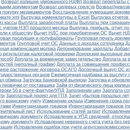
Возврат излишне удержанного НДФЛ
Возврат переплаты с
льким документам
Возврат целевых средств
Возврат/невозв
а покупку медикаментов
Восстановление нумерации докуме
рмате xml
Выгрузка номенклатуры в Excel
Выгрузка отчетов
з кассы
Выплата заработной платы
Выплаты при сокращен
с учетом НЗП прошлого месяца
Выручка, прибыль, отчет п
оли к обществу
Вычет НДС при приобретении ОС
Вычет НД
товая продукция и полуфабрикаты
Групповая печать докум
ументов
Групповой учет ОС
Данные о доходах сотрудника
Д
ная компенсация молока
Депонирование зарплаты
Добав
о результатам налоговой проверки
Донорские выходные дн
пособ)
Доплата за временное заместительство
Доплата за 
остей (неполный график)
Доплата за совмещение професс
чное расторжение договора ОСАГО
Досрочный выкуп ОС из
сударственных органов
Ежемесячная надбавка за выслугу 
ал обмена
Загрузка банковской выписки
Загрузка и обновл
а первички от поставщика
Займ от физического лица юрлиц
троки 5б в счете-фактуре/УПД
Заполнение цен
Зарплата со
ти
Зарплатный проект для ГПХ
Зачет убытков прошлых лет
го воинскому учету
Изменение оклада
Изменение срока по
нтами
Инвентаризация товаров
Инвентаризация товаров (п
лнительный лист
Использование статей затрат
Исправление
рвичному документу
Исправление в УПД сведений, относящи
чному документу
Исправление неверного счета учета без п
изации
Исправление ошибок при учете агентских/комиссион