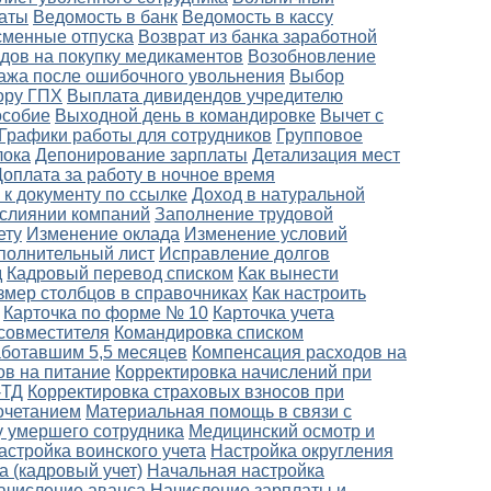
латы
Ведомость в банк
Ведомость в кассу
сменные отпуска
Возврат из банка заработной
дов на покупку медикаментов
Возобновление
ажа после ошибочного увольнения
Выбор
ору ГПХ
Выплата дивидендов учредителю
особие
Выходной день в командировке
Вычет с
Графики работы для сотрудников
Групповое
лока
Депонирование зарплаты
Детализация мест
Доплата за работу в ночное время
 к документу по ссылке
Доход в натуральной
слиянии компаний
Заполнение трудовой
ету
Изменение оклада
Изменение условий
полнительный лист
Исправление долгов
д
Кадровый перевод списком
Как вынести
змер столбцов в справочниках
Как настроить
Карточка по форме № 10
Карточка учета
совместителя
Командировка списком
аботавшим 5,5 месяцев
Компенсация расходов на
ов на питание
Корректировка начислений при
-ТД
Корректировка страховых взносов при
очетанием
Материальная помощь в связи с
 умершего сотрудника
Медицинский осмотр и
астройка воинского учета
Настройка округления
а (кадровый учет)
Начальная настройка
ачисление аванса
Начисление зарплаты и