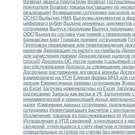
Возврат аванса покупателю
Возврат госпошлины
покупателя
Возврат товара поставщику по неско
реализация)
Возмещение сотруднику расходов н
ОСНО
Выбытие НМА
Выгрузка документов в фо
цифрового рубля
Выдача денежных документов и
сотрудника
Выпуск продукции
Выпуск продукции 
ООО
Выход из состава участников с переходом д
банковских карт
Годовая премия сотрудникам
Го
Групповое проведение или перепроведение док
налогам
Декларация по налогу на прибыль
Денеж
для начисления премии
Доначисление налогов п
способ)
Дооценка ОС после оценки (сальдовый с
зон обслуживания
Доплата за совмещение должн
Досрочное расторжение договора аренды
Досро
взаимозачете на УСН
Единая форма МЧД для го
аренде
Ежемесячные премии сотрудникам
Журн
из Excel
Загрузка номенклатуры из Excel
Загрузк
расписанию
Запасы как вклад в УК
Заполнение с
некоммерческой и приносящей доход деятельнос
налог
Изменение данных сотрудника, подлежаще
сотрудника
Инвентаризация расчетов с контраге
Исключение товаров из прослеживаемости
Испо
Исправление в УПД сведений, относящихся к пе
сведений, относящихся к счету-фактуре и перви
отрицательных остатков по счетам без инвентар