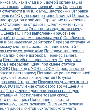
дников
ОС как вклад в УК другой организации
боты в выходной/праздничный день
Отдельная
 отчетности в ФНС с МЧД (настройки)
Отправка
ямую из 1С (для корпоративной почты)
Отправка
ние кредитов и займов
Отражение начисления
ка
Отстранение от работы
Отчет комитенту на
ручке и прибыли
Отчет производства за смену
Оценка НЗП при выполнении работ (вне
 работ (с этапами номенклатуры)
Ошибочные
в в безнадежную дебиторку
Перевод сотрудника
между счетами с использованием счета 57
ря между сотрудниками
Передача товаров на
анса при смене договора
Перенос вычета,
и
Перенос убытка прошлых лет
Переоценка
ара
Перерасчет НДФЛ при смене статуса
 ОСНО
Переход с УСН на ОСН
Периодическое
оплата поставщику)
Погашение ранее списанной
 дублей
Покрытый аккредитив
Покупка
 розничной торговли
Покупка услуг через агента
о КАСКО
Получение страхового возмещения и
сти
Поступление дополнительных расходов
оставщика
Поступление товара склад
ного поставщика
Пояснения в составе
разднику для сотрудников
Премия сотруднику
нцип работы счетов бухгалтерского учета