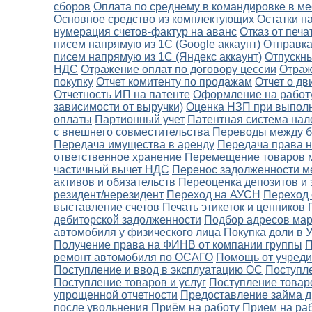
сборов
Оплата по среднему в командировке в ме
Основное средство из комплектующих
Остатки н
нумерация счетов-фактур на аванс
Отказ от печа
писем напрямую из 1С (Google аккаунт)
Отправка
писем напрямую из 1С (Яндекс аккаунт)
Отпускн
НДС
Отражение оплат по договору цессии
Отраж
покупку
Отчет комитенту по продажам
Отчет о д
Отчетность ИП на патенте
Оформление на работу
зависимости от выручки)
Оценка НЗП при выполне
оплаты
Партионный учет
Патентная система на
с внешнего совместительства
Переводы между ба
Передача имущества в аренду
Передача права 
ответственное хранение
Перемещение товаров 
частичный вычет НДС
Перенос задолженности м
активов и обязательств
Переоценка депозитов и
резидент/нерезидент
Переход на АУСН
Переход
выставление счетов
Печать этикеток и ценников
дебиторской задолженности
Подбор адресов мар
автомобиля у физического лица
Покупка доли в 
Получение права на ФИНВ от компании группы
П
ремонт автомобиля по ОСАГО
Помощь от учреди
Поступление и ввод в эксплуатацию ОС
Поступле
Поступление товаров и услуг
Поступление товаро
упрощенной отчетности
Предоставление займа д
после увольнения
Приём на работу
Прием на ра