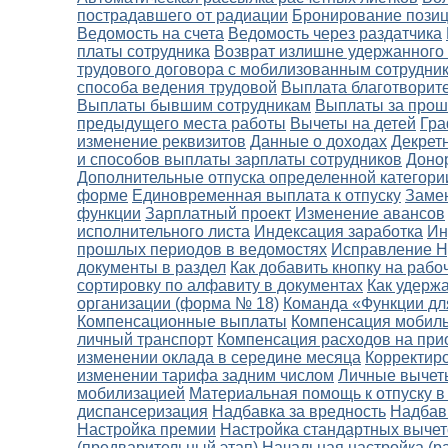
пострадавшего от радиации
Бронирование пози
Ведомость на счета
Ведомость через раздатчика
платы сотрудника
Возврат излишне удержанног
трудового договора с мобилизованным сотрудни
способа ведения трудовой
Выплата благотворит
Выплаты бывшим сотрудникам
Выплаты за про
предыдущего места работы
Вычеты на детей
Гра
изменение реквизитов
Данные о доходах
Декретн
и способов выплаты зарплаты сотрудников
Доно
Дополнительные отпуска определенной категори
форме
Единовременная выплата к отпуску
Замен
функции
Зарплатный проект
Изменение авансов
исполнительного листа
Индексация заработка
Ин
прошлых периодов в ведомостях
Исправление Н
документы в раздел
Как добавить кнопку на рабо
сортировку по алфавиту в документах
Как удерж
организации (форма № 18)
Команда «Функции дл
Компенсационные выплаты
Компенсация мобиль
личный транспорт
Компенсация расходов на при
изменении оклада в середине месяца
Корректир
изменении тарифа задним числом
Личные вычет
мобилизацией
Материальная помощь к отпуску в 
диспансеризация
Надбавка за вредность
Надбав
Настройка премии
Настройка стандартных выче
(предварительный этап)
Начальная настройка (р