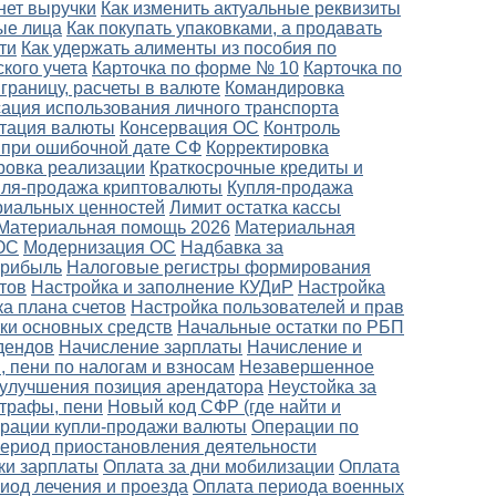
 нет выручки
Как изменить актуальные реквизиты
ые лица
Как покупать упаковками, а продавать
ти
Как удержать алименты из пособия по
кого учета
Карточка по форме № 10
Карточка по
границу, расчеты в валюте
Командировка
ация использования личного транспорта
тация валюты
Консервация ОС
Контроль
 при ошибочной дате СФ
Корректировка
ровка реализации
Краткосрочные кредиты и
пля-продажа криптовалюты
Купля-продажа
риальных ценностей
Лимит остатка кассы
Материальная помощь 2026
Материальная
ОС
Модернизация ОС
Надбавка за
прибыль
Налоговые регистры формирования
тов
Настройка и заполнение КУДиР
Настройка
а плана счетов
Настройка пользователей и прав
ки основных средств
Начальные остатки по РБП
дендов
Начисление зарплаты
Начисление и
 пени по налогам и взносам
Незавершенное
улучшения позиция арендатора
Неустойка за
штрафы, пени
Новый код СФР (где найти и
рации купли-продажи валюты
Операции по
период приостановления деятельности
ки зарплаты
Оплата за дни мобилизации
Оплата
риод лечения и проезда
Оплата периода военных