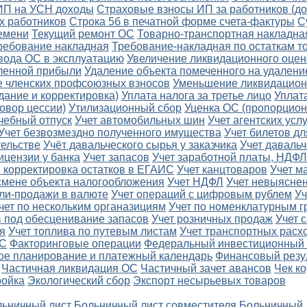
 ИП на УСН доходы
Страховые взносы ИП за работников (д
х работников
Строка 5б в печатной форме счета-фактуры
С
ремени
Текущий ремонт ОС
Товарно-транспортная накладна
ребование накладная
Требование-накладная по остаткам т
вода ОС в эксплуатацию
Увеличение ликвидационного оцен
еленной прибыли
Удаление объекта помеченного на удалени
 членских профсоюзных взносов
Уменьшение ликвидацион
дание и корректировка)
Уплата налога за третье лицо
Уплат
овор цессии)
Утилизационный сбор
Уценка ОС (пропорцион
чебный отпуск
Учет автомобильных шин
Учет агентских услу
Учет безвозмездно полученного имущества
Учет билетов д
тельстве
Учёт давальческого сырья у заказчика
Учет давальч
ицензии у банка
Учет запасов
Учет заработной платы, НДФЛ
и корректировка остатков в ЕГАИС
Учет канцтоваров
Учет м
смене объекта налогообложения
Учет НДФЛ
Учет невыяснен
пли-продажи в валюте
Учет операций с цифровым рублем
Уч
чет по нескольким органазициям
Учет по номенклатурным г
в под обесценивание запасов
Учет розничных продаж
Учет 
я
Учет топлива по путевым листам
Учет транспортных расх
ДС
Факторинговые операции
Федеральный инвестиционный 
ое планирование и платежный календарь
Финансовый резу
Частичная ликвидация ОС
Частичный зачет авансов
Чек к
ройка
Экологический сбор
Экспорт несырьевых товаров
ьничный лист
Больничный лист совместителя
Больничный 