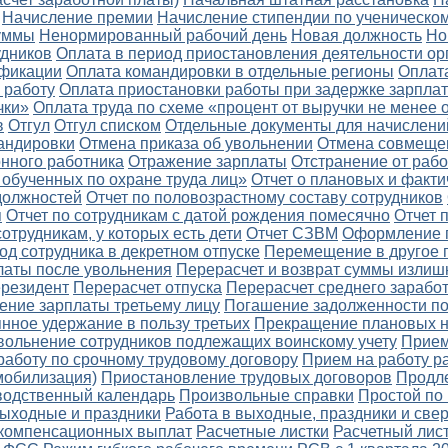
Начисление премии
Начисление стипендии по ученическом
уммы
Ненормированный рабочий день
Новая должность
Но
удников
Оплата в период приостановления деятельности ор
ификации
Оплата командировки в отдельные регионы
Оплат
 работу
Оплата приостановки работы при задержке зарпла
чки»
Оплата труда по схеме «процент от выручки не менее 
в
Отгул
Отгул списком
Отдельные документы для начислени
андировки
Отмена приказа об увольнении
Отмена совмеще
онного работника
Отражение зарплаты
Отстранение от раб
 обученных по охране труда лиц»
Отчет о плановых и факти
 должностей
Отчет по половозрастному составу сотрудников
я
Отчет по сотрудникам с датой рождения помесячно
Отчет 
сотрудникам, у которых есть дети
Отчет СЗВМ
Оформление 
д сотрудника в декретном отпуске
Перемещение в другое 
латы после увольнения
Перерасчет и возврат суммы излиш
ерезидент
Перерасчет отпуска
Перерасчет среднего заработ
ение зарплаты третьему лицу
Погашение задолженности по
нное удержание в пользу третьих
Прекращение плановых 
вольнение сотрудников подлежащих воинскому учету
Прием
работу по срочному трудовому договору
Прием на работу р
мобилизация)
Приостановление трудовых договоров
Продл
водственный календарь
Произвольные справки
Простой по
выходные и праздники
Работа в выходные, праздники и све
 компенсационных выплат
Расчетные листки
Расчетный лис