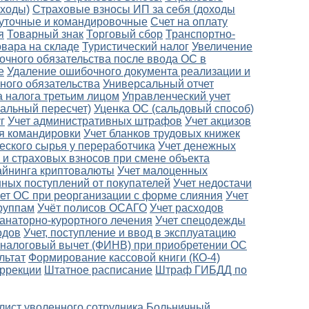
оходы)
Страховые взносы ИП за себя (доходы
уточные и командировочные
Счет на оплату
я
Товарный знак
Торговый сбор
Транспортно-
овара на складе
Туристический налог
Увеличение
очного обязательства после ввода ОС в
е
Удаление ошибочного документа реализации и
ного обязательства
Универсальный отчет
а налога третьим лицом
Управленческий учет
альный пересчет)
Уценка ОС (сальдовый способ)
г
Учет административных штрафов
Учет акцизов
ля командировки
Учет бланков трудовых книжек
еского сырья у переработчика
Учет денежных
 и страховых взносов при смене объекта
айнинга криптовалюты
Учет малоценных
ных поступлений от покупателей
Учет недостачи
ет ОС при реорганизации с форме слияния
Учет
руппам
Учёт полисов ОСАГО
Учет расходов
санаторно-курортного лечения
Учет спецодежды
одов
Учет, поступление и ввод в эксплуатацию
налоговый вычет (ФИНВ) при приобретении ОС
льтат
Формирование кассовой книги (КО-4)
оррекции
Штатное расписание
Штраф ГИБДД по
лист уволенного сотрудника
Больничный