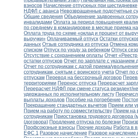
взносов
Начисление отпускных при шестидневке
НДФЛ с аванса
Невозвращенные подотчетные с
Общие сведения
Объединение задвоенных сотр
инвалидами
Оплата за период повышения квал
по среднему в командировке в месяце приема на
Оплата труда по схеме «оклад и процент от выру
выручки»
Оплачиваемый отпуск
Остатки отпуско
данных
Отзыв сотрудника из отпуска
Отмена ком
списком
Отпуск по уходу за ребенком
Отпуск сез
Отсутствие с сохранением оплаты
Отчет «Реестр
остатки отпусков
Отчет по зарплате с указанием
Отчет по сотрудникам с датой приема/увольнени
сотрудникам, снятым с воинского учета
Отчет по 
отпускам
Перевод на бессрочный договор
Перево
территориями
Перенос отпуска
Перерасчет зарп
Перерасчет НДФЛ при смене статуса резидент/н
удержанных по исполнительному листу
Перечисл
выплаты доходов
Пособие на погребение
Постоя
Прекращение стандартных вычетов
Прием или у
Прием на работу по совместительству
Прием на 
сотрудникам
Приостановка трудового договора (
(договора)
Продление отпуска по болезни
Произ
Профсоюзные взносы
Прочие доходы
Работа в 
ЕФС 1
Разовое начисление
Разовое начисление