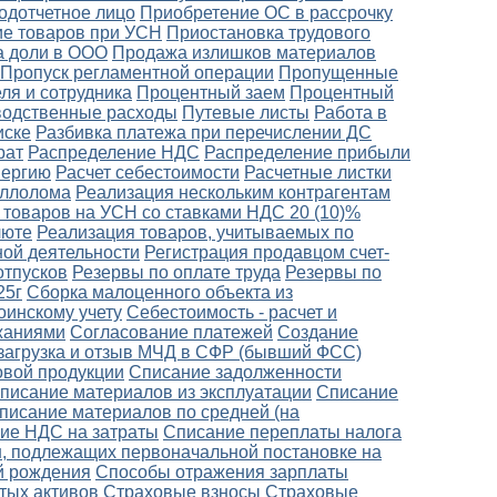
одотчетное лицо
Приобретение ОС в рассрочку
е товаров при УСН
Приостановка трудового
 доли в ООО
Продажа излишков материалов
Пропуск регламентной операции
Пропущенные
ля и сотрудника
Процентный заем
Процентный
одственные расходы
Путевые листы
Работа в
иске
Разбивка платежа при перечислении ДС
рат
Распределение НДС
Распределение прибыли
нергию
Расчет себестоимости
Расчетные листки
аллолома
Реализация нескольким контрагентам
 товаров на УСН со ставками НДС 20 (10)%
люте
Реализация товаров, учитываемых по
ной деятельности
Регистрация продавцом счет-
отпусков
Резервы по оплате труда
Резервы по
25г
Сборка малоценного объекта из
оинскому учету
Себестоимость - расчет и
ржаниями
Согласование платежей
Создание
загрузка и отзыв МЧД в СФР (бывший ФСС)
овой продукции
Списание задолженности
писание материалов из эксплуатации
Списание
писание материалов по средней (на
ие НДС на затраты
Списание переплаты налога
, подлежащих первоначальной постановке на
й рождения
Способы отражения зарплаты
тых активов
Страховые взносы
Страховые