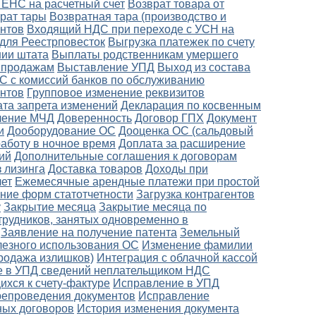
 ЕНС на расчетный счет
Возврат товара от
рат тары
Возвратная тара (производство и
нтов
Входящий НДС при переходе с УСН на
 для Реестрповесток
Выгрузка платежек по счету
ии штата
Выплаты родственникам умершего
о продажам
Выставление УПД
Выход из состава
С с комиссий банков по обслуживанию
ентов
Групповое изменение реквизитов
ата запрета изменений
Декларация по косвенным
ление МЧД
Доверенность
Договор ГПХ
Документ
и
Дооборудование ОС
Дооценка ОС (сальдовый
работу в ночное время
Доплата за расширение
ий
Дополнительные соглашения к договорам
 лизинга
Доставка товаров
Доходы при
лет
Ежемесячные арендные платежи при простой
ение форм статотчетности
Загрузка контрагентов
у
Закрытие месяца
Закрытие месяца по
трудников, занятых одновременно в
Заявление на получение патента
Земельный
лезного использования ОС
Изменение фамилии
родажа излишков)
Интеграция с облачной кассой
 в УПД сведений неплательщиком НДС
хся к счету-фактуре
Исправление в УПД
ерепроведения документов
Исправление
ных договоров
История изменения документа