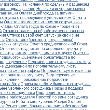
у договору
Начисления по сдельным расценкам
вое подразделение
Ночные и вечерние смены
ганизации
Оплата дней ухода за детьми-
а отпуска с последующим увольнением
Оплата
ты
Оплата стоимости питания за сотрудников
оклада»
Оплата труда по схеме «процент от
й
Отзыв согласия на обработку персональных
ния
Отпуск за свой счет
Отпуск за свой счет
оты
Отсутствие (болезнь, прогул, неявка)
ческих отпусках
Отчет о среднесписочной
Отчет
Отчет по сотрудникам на определенную дату
по сотрудникам, находящимся в отпуске
Отчет по
подработок
Оценочные обязательства по
подразделение
Перемещение сотрудников между
не удержанной по исполнительному листу
ка при смене графика
Перерасчет сумм, излишне
 исполнительному листу
Подтверждение
начислений
Прекращение подработки
 на работу
Прием на работу бывшего сотрудника
анее уволенного сотрудника
Призы и подарки
ение командировки
Продление контракта
 вине работодателя
Простой по вине сотрудника
рхурочно
Работа сверхурочно
Раздел 2 формы
ток
Регистрация больничного листа без пособия