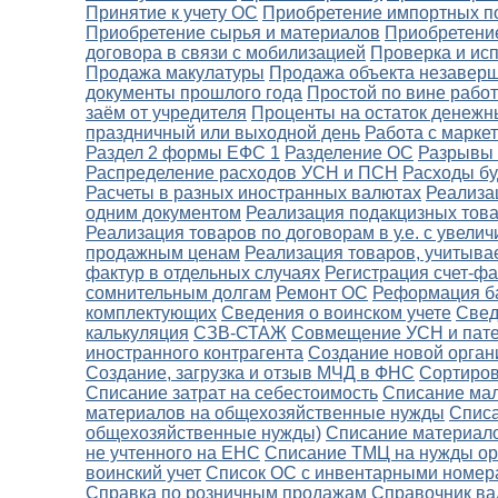
Принятие к учету ОС
Приобретение импортных п
Приобретение сырья и материалов
Приобретение
договора в связи с мобилизацией
Проверка и ис
Продажа макулатуры
Продажа объекта незаверш
документы прошлого года
Простой по вине рабо
заём от учредителя
Проценты на остаток денежн
праздничный или выходной день
Работа с марке
Раздел 2 формы ЕФС 1
Разделение ОС
Разрывы 
Распределение расходов УСН и ПСН
Расходы б
Расчеты в разных иностранных валютах
Реализа
одним документом
Реализация подакцизных тов
Реализация товаров по договорам в у.е. с увел
продажным ценам
Реализация товаров, учитыва
фактур в отдельных случаях
Регистрация счет-фа
сомнительным долгам
Ремонт ОС
Реформация б
комплектующих
Сведения о воинском учете
Свед
калькуляция
СЗВ-СТАЖ
Совмещение УСН и пат
иностранного контрагента
Создание новой орган
Создание, загрузка и отзыв МЧД в ФНС
Сортиров
Списание затрат на себестоимость
Списание ма
материалов на общехозяйственные нужды
Списа
общехозяйственные нужды)
Списание материало
не учтенного на ЕНС
Списание ТМЦ на нужды ор
воинский учет
Список ОС с инвентарными номер
Справка по розничным продажам
Справочник в