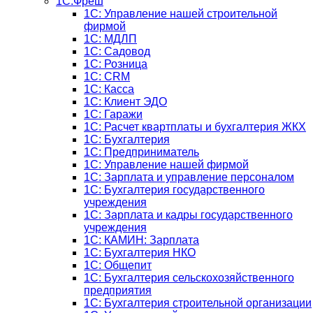
1С:Фреш
1С: Управление нашей строительной
фирмой
1С: МДЛП
1С: Садовод
1С: Розница
1C: CRM
1C: Касса
1С: Клиент ЭДО
1С: Гаражи
1C: Расчет квартплаты и бухгалтерия ЖКХ
1C: Бухгалтерия
1C: Предприниматель
1C: Управление нашей фирмой
1C: Зарплата и управление персоналом
1C: Бухгалтерия государственного
учреждения
1C: Зарплата и кадры государственного
учреждения
1C: КАМИН: Зарплата
1C: Бухгалтерия НКО
1С: Общепит
1С: Бухгалтерия сельскохозяйст­венного
предприятия
1С: Бухгалтерия строительной организации