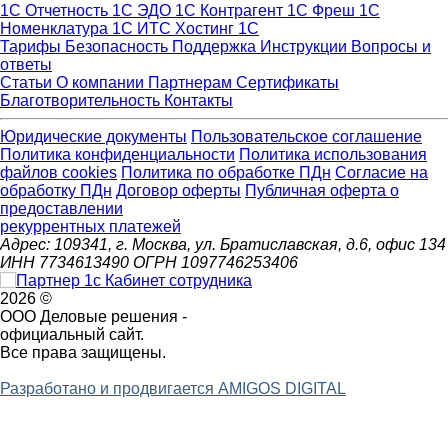
1С Отчетность
1С ЭДО
1С Контрагент
1С Фреш
1С
Номенклатура
1С ИТС
Хостинг 1С
Тарифы
Безопасность
Поддержка
Инструкции
Вопросы и
ответы
Статьи
О компании
Партнерам
Сертификаты
Благотворительность
Контакты
Юридические документы
Пользовательское соглашение
Политика конфиденциальности
Политика использования
файлов cookies
Политика по обработке ПДн
Cогласие на
обработку ПДн
Договор оферты
Публичная оферта о
предоставлении
рекуррентных платежей
Адрес: 109341, г. Москва, ул. Братиславская, д.6, офис 134
ИНН 7734613490 ОГРН 1097746253406
2026 ©
ООО Деловые решения -
официальный сайт.
Все права защищены.
Разработано и продвигается AMIGOS DIGITAL