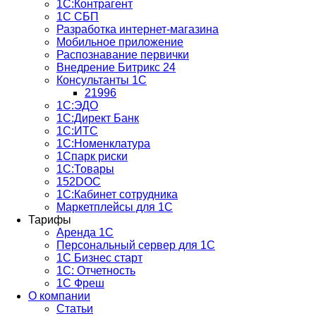
1С:Контрагент
1С СБП
Разработка интернет-магазина
Мобильное приложение
Распознавание первички
Внедрение Битрикс 24
Консультанты 1С
21996
1С:ЭДО
1С:Директ Банк
1С:ИТС
1С:Номенклатура
1Спарк риски
1С:Товары
152DOC
1С:Кабинет сотрудника
Маркетплейсы для 1С
Тарифы
Аренда 1С
Персональный сервер для 1С
1С Бизнес старт
1С: Отчетность
1C Фреш
О компании
Статьи