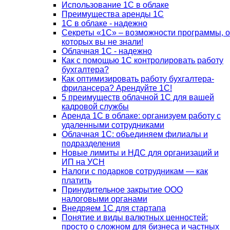
Использование 1С в облаке
Преимущества аренды 1С
1С в облаке - надежно
Секреты «1С» – возможности программы, о
которых вы не знали!
Облачная 1С - надежно
Как с помощью 1С контролировать работу
бухгалтера?
Как оптимизировать работу бухгалтера-
фрилансера? Арендуйте 1С!
5 преимуществ облачной 1С для вашей
кадровой службы
Аренда 1С в облаке: организуем работу с
удаленными сотрудниками
Облачная 1С: объединяем филиалы и
подразделения
Новые лимиты и НДС для организаций и
ИП на УСН
Налоги с подарков сотрудникам — как
платить
Принудительное закрытие ООО
налоговыми органами
Внедряем 1С для стартапа
Понятие и виды валютных ценностей:
просто о сложном для бизнеса и частных