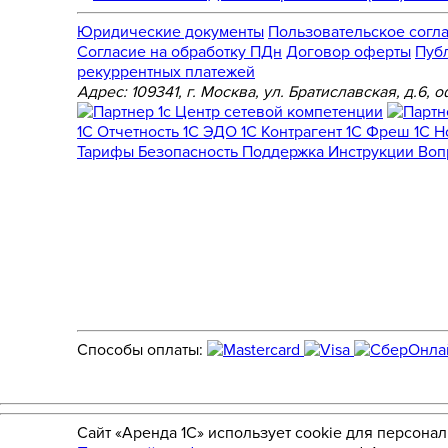
Юридические документы
Пользовательское согл
Cогласие на обработку ПДн
Договор оферты
Пуб
рекуррентных платежей
Адрес: 109341, г. Москва, ул. Братиславская, д.6
1С Отчетность
1С ЭДО
1С Контрагент
1С Фреш
1С 
Тарифы
Безопасность
Поддержка
Инструкции
Воп
Способы оплаты:
Сайт «Аренда 1С» использует cookie для персона