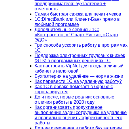
предпринимателя: бухгалтерия +
отчетность
Самая быстрая связка для печати чеков
1С:DirectBank или Клиент-Банк прямо в
любимой программе
Дополнительные сервисы 1С:
«Контрагент», «1Спарк Риски», «Старт
ЭДО»
Три способа ускорить работу в программах
1С
Поддержка электронных трудовых книжек
(ЭТК) в программных решениях 1С
Как настроить VipNet для входа в личный
кабинет в налоговой
Бухгалтерия на удалёнке — норма жизни
Как перевести 1С на удаленную работу?
Как 1С в облаке помогает в борьбе с
коронавирусом
До и после, новые реалии: основные
отличия работы в 2020 году
Как организовать продуктивное
выполнение задач сотрудника на удаленке
и правильно оценить эффективность его
работы
Летние изменения в работе бухгалтерии