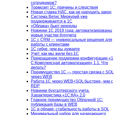
сотрудников?
Тормозит 1C: причины и следствия
Новая ставка НДС, как не нарушить закон
Система Ветис Меркурий уже
поддерживается в 1С
«Облака» бьют рекорды
Новинки 1С 2019 года: автоматизированы
новые участки бухучета
1С с CRM — универсальные решения для
работы с клиентами
1С гибче, чем вы думаете
Учет: как мы жили без 1С
Прекращение поддержки конфигурации «1
С:Комплексная автоматизация» 1.1. Что
делать?
Преимущество 1С — простая связка с SQL
через WEB
Работа 1С через WEB+SQL быстрее, чем с
RDP
Новинки бухгалтерского учета.
Характеристика «1С:КА» 2.0
Главное преимущество Облачной 1С:
публикация базы в WEB
1С в облаке: стабильность работы в SQL
Минимальный набор для начинающего