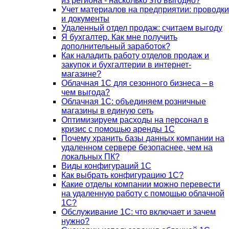
из региона - насколько это выгодно?
Учет материалов на предприятии: проводки
и документы
Удаленный отдел продаж: считаем выгоду
Я бухгалтер. Как мне получить
дополнительный заработок?
Как наладить работу отделов продаж и
закупок и бухгалтерии в интернет-
магазине?
Облачная 1С для сезонного бизнеса – в
чем выгода?
Облачная 1С: объединяем розничные
магазины в единую сеть
Оптимизируем расходы на персонал в
кризис с помощью аренды 1С
Почему хранить базы данных компании на
удаленном сервере безопаснее, чем на
локальных ПК?
Виды конфигураций 1С
Как выбрать конфигурацию 1С?
Какие отделы компании можно перевести
на удаленную работу с помощью облачной
1С?
Обслуживание 1С: что включает и зачем
нужно?