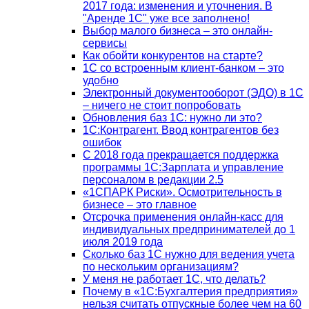
2017 года: изменения и уточнения. В
"Аренде 1С" уже все заполнено!
Выбор малого бизнеса – это онлайн-
сервисы
Как обойти конкурентов на старте?
1C со встроенным клиент-банком – это
удобно
Электронный документооборот (ЭДО) в 1С
– ничего не стоит попробовать
Обновления баз 1С: нужно ли это?
1С:Контрагент. Ввод контрагентов без
ошибок
С 2018 года прекращается поддержка
программы 1С:Зарплата и управление
персоналом в редакции 2.5
«1СПАРК Риски». Осмотрительность в
бизнесе – это главное
Отсрочка применения онлайн-касс для
индивидуальных предпринимателей до 1
июля 2019 года
Сколько баз 1C нужно для ведения учета
по нескольким организациям?
У меня не работает 1С, что делать?
Почему в «1С:Бухгалтерия предприятия»
нельзя считать отпускные более чем на 60