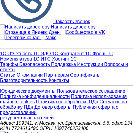
Заказать звонок
Написать директору
1С Отчетность
1С ЭДО
1С Контрагент
1С Фреш
1С
Номенклатура
1С ИТС
Хостинг 1С
Тарифы
Безопасность
Поддержка
Инструкции
Вопросы и
ответы
Статьи
О компании
Партнерам
Сертификаты
Благотворительность
Контакты
Юридические документы
Пользовательское соглашение
Политика конфиденциальности
Политика использования
файлов cookies
Политика по обработке ПДн
Cогласие на
обработку ПДн
Договор оферты
Публичная оферта о
предоставлении
рекуррентных платежей
Адрес: 109341, г. Москва, ул. Братиславская, д.6, офис 134
ИНН 7734613490 ОГРН 1097746253406