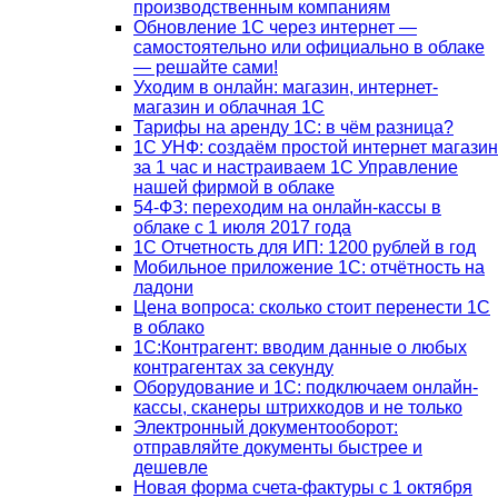
производственным компаниям
Обновление 1С через интернет —
самостоятельно или официально в облаке
— решайте сами!
Уходим в онлайн: магазин, интернет-
магазин и облачная 1С
Тарифы на аренду 1С: в чём разница?
1С УНФ: создаём простой интернет магазин
за 1 час и настраиваем 1С Управление
нашей фирмой в облаке
54-ФЗ: переходим на онлайн-кассы в
облаке с 1 июля 2017 года
1С Отчетность для ИП: 1200 рублей в год
Мобильное приложение 1С: отчётность на
ладони
Цена вопроса: сколько стоит перенести 1С
в облако
1С:Контрагент: вводим данные о любых
контрагентах за секунду
Оборудование и 1С: подключаем онлайн-
кассы, сканеры штрихкодов и не только
Электронный документооборот:
отправляйте документы быстрее и
дешевле
Новая форма счета-фактуры с 1 октября