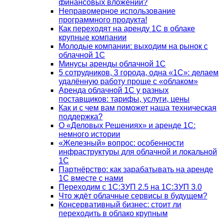
финансовых вложений?
Неправомерное использование
программного продукта!
Как переходят на аренду 1С в облаке
крупные компании
Молодые компании: выходим на рынок с
облачной 1С
Минусы аренды облачной 1С
5 сотрудников, 3 города, одна «1С»: делаем
удалённую работу проще с «облаком»
Аренда облачной 1С у разных
поставщиков: тарифы, услуги, цены
Как и с чем вам поможет наша техническая
поддержка?
О «Деловых Решениях» и аренде 1С:
немного истории
«Железный» вопрос: особенности
инфраструктуры для облачной и локальной
1С
Партнёрство: как зарабатывать на аренде
1С вместе с нами
Переходим с 1С:ЗУП 2.5 на 1С:ЗУП 3.0
Что ждёт облачные сервисы в будущем?
Консервативный бизнес: стоит ли
переходить в облако крупным