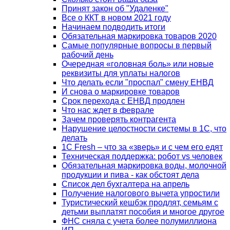
Принят закон об "Удаленке"
Все о ККТ в новом 2021 году
Начинаем подводить итоги
Обязательная маркировка товаров 2020
Самые популярные вопросы в первый
рабочий день
Очередная «головная боль» или новые
реквизиты для уплаты налогов
Что делать если "проспал" смену ЕНВД
И снова о маркировке товаров
Срок перехода с ЕНВД продлен
Что нас ждет в феврале
Зачем проверять контрагента
Нарушение целостности системы в 1С, что
делать
1С Fresh – что за «зверь» и с чем его едят
Техническая поддержка: робот vs человек
Обязательная маркировка воды, молочной
продукции и пива - как обстоят дела
Список дел бухгалтера на апрель
Получение налогового вычета упростили
Туристический кешбэк продлят, семьям с
детьми выплатят пособия и многое другое
ФНС сняла с учета более полумиллиона