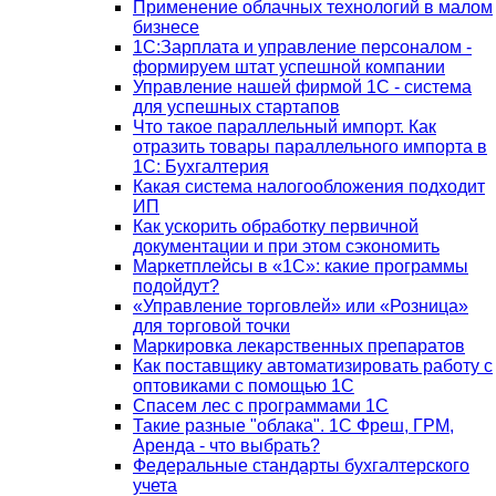
Применение облачных технологий в малом
бизнесе
1C:Зарплата и управление персоналом -
формируем штат успешной компании
Управление нашей фирмой 1C - система
для успешных стартапов
Что такое параллельный импорт. Как
отразить товары параллельного импорта в
1С: Бухгалтерия
Какая система налогообложения подходит
ИП
Как ускорить обработку первичной
документации и при этом сэкономить
Маркетплейсы в «1С»: какие программы
подойдут?
«Управление торговлей» или «Розница»
для торговой точки
Маркировка лекарственных препаратов
Как поставщику автоматизировать работу с
оптовиками с помощью 1С
Спасем лес с программами 1С
Такие разные "облака". 1С Фреш, ГРМ,
Аренда - что выбрать?
Федеральные стандарты бухгалтерского
учета