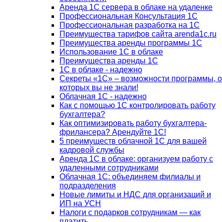
Аренда 1С сервера в облаке на удаленке
Профессиональная Консультация 1С
Профессиональная разработка на 1С
Преимущества тарифов сайта arenda1c.ru
Преимущества аренды программы 1С
Использование 1С в облаке
Преимущества аренды 1С
1С в облаке - надежно
Секреты «1С» – возможности программы, о
которых вы не знали!
Облачная 1С - надежно
Как с помощью 1С контролировать работу
бухгалтера?
Как оптимизировать работу бухгалтера-
фрилансера? Арендуйте 1С!
5 преимуществ облачной 1С для вашей
кадровой службы
Аренда 1С в облаке: организуем работу с
удаленными сотрудниками
Облачная 1С: объединяем филиалы и
подразделения
Новые лимиты и НДС для организаций и
ИП на УСН
Налоги с подарков сотрудникам — как
платить