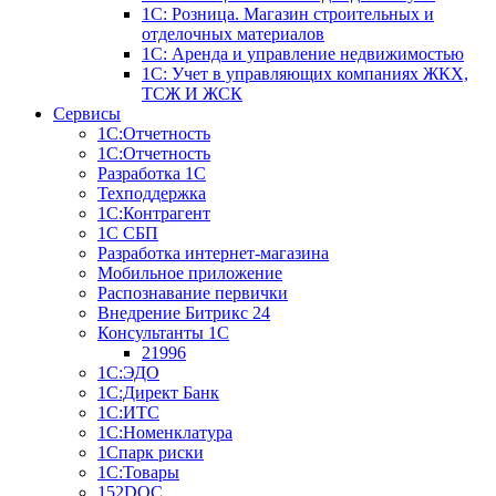
1С: Розница. Магазин строительных и
отделочных материалов
1С: Аренда и управление недвижимостью
1C: Учет в управляющих компаниях ЖКХ,
ТСЖ И ЖСК
Сервисы
1С:Отчетность
1С:Отчетность
Разработка 1С
Техподдержка
1С:Контрагент
1С СБП
Разработка интернет-магазина
Мобильное приложение
Распознавание первички
Внедрение Битрикс 24
Консультанты 1С
21996
1С:ЭДО
1С:Директ Банк
1С:ИТС
1С:Номенклатура
1Спарк риски
1С:Товары
152DOC