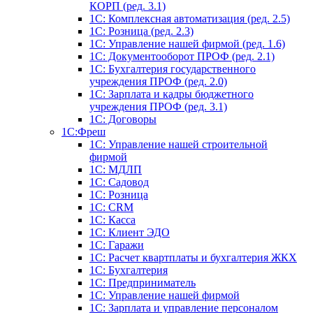
КОРП (ред. 3.1)
1C: Комплексная автоматизация (ред. 2.5)
1С: Розница (ред. 2.3)
1С: Управление нашей фирмой (ред. 1.6)
1С: Документооборот ПРОФ (ред. 2.1)
1C: Бухгалтерия государственного
учреждения ПРОФ (ред. 2.0)
1C: Зарплата и кадры бюджетного
учреждения ПРОФ (ред. 3.1)
1С: Договоры
1С:Фреш
1С: Управление нашей строительной
фирмой
1С: МДЛП
1С: Садовод
1С: Розница
1C: CRM
1C: Касса
1С: Клиент ЭДО
1С: Гаражи
1C: Расчет квартплаты и бухгалтерия ЖКХ
1C: Бухгалтерия
1C: Предприниматель
1C: Управление нашей фирмой
1C: Зарплата и управление персоналом