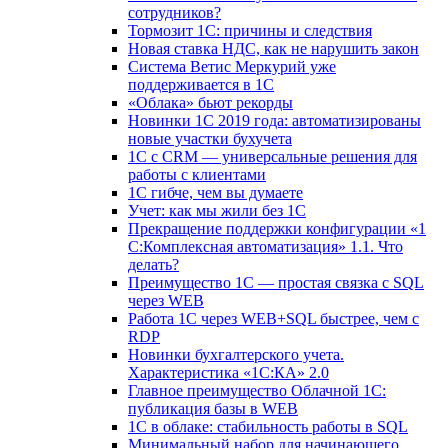
сотрудников?
Тормозит 1C: причины и следствия
Новая ставка НДС, как не нарушить закон
Система Ветис Меркурий уже
поддерживается в 1С
«Облака» бьют рекорды
Новинки 1С 2019 года: автоматизированы
новые участки бухучета
1С с CRM — универсальные решения для
работы с клиентами
1С гибче, чем вы думаете
Учет: как мы жили без 1С
Прекращение поддержки конфигурации «1
С:Комплексная автоматизация» 1.1. Что
делать?
Преимущество 1С — простая связка с SQL
через WEB
Работа 1С через WEB+SQL быстрее, чем с
RDP
Новинки бухгалтерского учета.
Характеристика «1С:КА» 2.0
Главное преимущество Облачной 1С:
публикация базы в WEB
1С в облаке: стабильность работы в SQL
Минимальный набор для начинающего