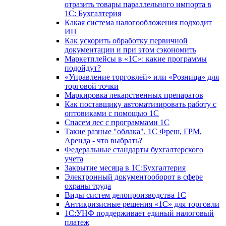
отразить товары параллельного импорта в
1С: Бухгалтерия
Какая система налогообложения подходит
ИП
Как ускорить обработку первичной
документации и при этом сэкономить
Маркетплейсы в «1С»: какие программы
подойдут?
«Управление торговлей» или «Розница» для
торговой точки
Маркировка лекарственных препаратов
Как поставщику автоматизировать работу с
оптовиками с помощью 1С
Спасем лес с программами 1С
Такие разные "облака". 1С Фреш, ГРМ,
Аренда - что выбрать?
Федеральные стандарты бухгалтерского
учета
Закрытие месяца в 1С:Бухгалтерия
Электронный документооборот в сфере
охраны труда
Виды систем делопроизводства 1C
Антикризисные решения «1С» для торговли
1С:УНФ поддерживает единый налоговый
платеж