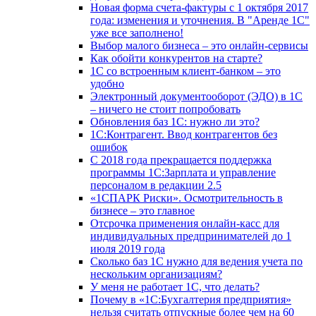
Новая форма счета-фактуры с 1 октября 2017
года: изменения и уточнения. В "Аренде 1С"
уже все заполнено!
Выбор малого бизнеса – это онлайн-сервисы
Как обойти конкурентов на старте?
1C со встроенным клиент-банком – это
удобно
Электронный документооборот (ЭДО) в 1С
– ничего не стоит попробовать
Обновления баз 1С: нужно ли это?
1С:Контрагент. Ввод контрагентов без
ошибок
С 2018 года прекращается поддержка
программы 1С:Зарплата и управление
персоналом в редакции 2.5
«1СПАРК Риски». Осмотрительность в
бизнесе – это главное
Отсрочка применения онлайн-касс для
индивидуальных предпринимателей до 1
июля 2019 года
Сколько баз 1C нужно для ведения учета по
нескольким организациям?
У меня не работает 1С, что делать?
Почему в «1С:Бухгалтерия предприятия»
нельзя считать отпускные более чем на 60