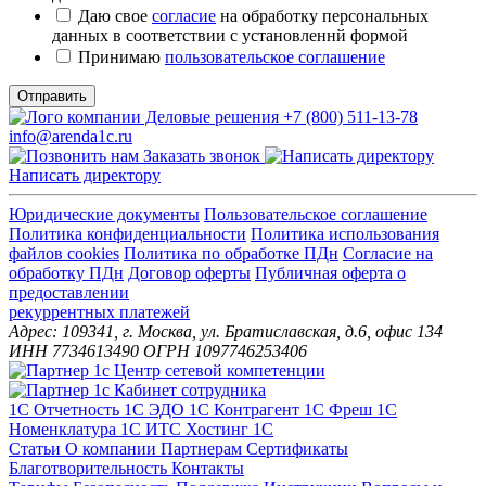
Даю свое
согласие
на обработку персональных
данных в соответствии с установленнй формой
Принимаю
пользовательское соглашение
Отправить
+7 (800) 511-13-78
info@arenda1c.ru
Заказать звонок
Написать директору
Юридические документы
Пользовательское соглашение
Политика конфиденциальности
Политика использования
файлов cookies
Политика по обработке ПДн
Cогласие на
обработку ПДн
Договор оферты
Публичная оферта о
предоставлении
рекуррентных платежей
Адрес: 109341, г. Москва, ул. Братиславская, д.6, офис 134
ИНН 7734613490 ОГРН 1097746253406
1С Отчетность
1С ЭДО
1С Контрагент
1С Фреш
1С
Номенклатура
1С ИТС
Хостинг 1С
Статьи
О компании
Партнерам
Сертификаты
Благотворительность
Контакты