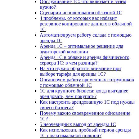
Обслуживание 1С: что включает и зачем
нужно?
Сценарии использования облачной 1С
4 проблемы, от которых вас избавит
резервное копирование данных в облачной
1С
Автоматизируем работу склада с помощью
аренды 1С
Аренда 1С – оптимальное решение для
аудиторской компании
Аренда 1С в облаке и аренда физического
сервера 1С: в чем разница?
На что нужно обратить внимание при
выборе тарифа для аренды 1С?
Организуем работу временных сотрудников
с помощью облачной 1С
1С для крупного бизнеса: когда выгоднее
арендовать, чем покупать?
Как настроить арендованную 1С под нужды
своего бизнеса?
Почему важно своевременное обновление
1С?
5 неочевидных выгод от аренды 1С
Как использовать пробный период аренды
1С с максимальной пользой?