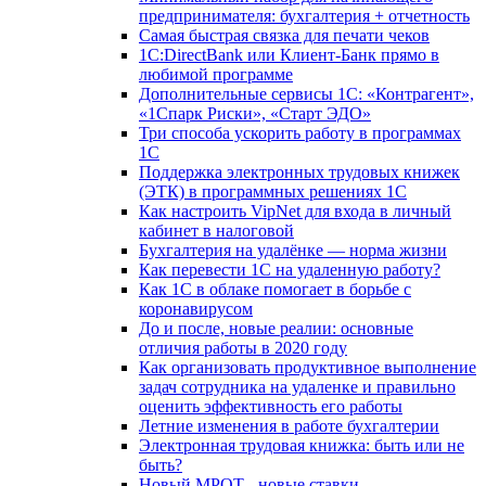
предпринимателя: бухгалтерия + отчетность
Самая быстрая связка для печати чеков
1С:DirectBank или Клиент-Банк прямо в
любимой программе
Дополнительные сервисы 1С: «Контрагент»,
«1Спарк Риски», «Старт ЭДО»
Три способа ускорить работу в программах
1С
Поддержка электронных трудовых книжек
(ЭТК) в программных решениях 1С
Как настроить VipNet для входа в личный
кабинет в налоговой
Бухгалтерия на удалёнке — норма жизни
Как перевести 1С на удаленную работу?
Как 1С в облаке помогает в борьбе с
коронавирусом
До и после, новые реалии: основные
отличия работы в 2020 году
Как организовать продуктивное выполнение
задач сотрудника на удаленке и правильно
оценить эффективность его работы
Летние изменения в работе бухгалтерии
Электронная трудовая книжка: быть или не
быть?
Новый МРОТ - новые ставки