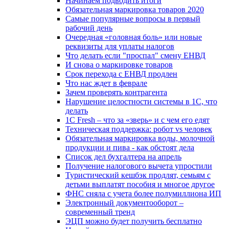
Начинаем подводить итоги
Обязательная маркировка товаров 2020
Самые популярные вопросы в первый
рабочий день
Очередная «головная боль» или новые
реквизиты для уплаты налогов
Что делать если "проспал" смену ЕНВД
И снова о маркировке товаров
Срок перехода с ЕНВД продлен
Что нас ждет в феврале
Зачем проверять контрагента
Нарушение целостности системы в 1С, что
делать
1С Fresh – что за «зверь» и с чем его едят
Техническая поддержка: робот vs человек
Обязательная маркировка воды, молочной
продукции и пива - как обстоят дела
Список дел бухгалтера на апрель
Получение налогового вычета упростили
Туристический кешбэк продлят, семьям с
детьми выплатят пособия и многое другое
ФНС сняла с учета более полумиллиона ИП
Электронный документооборот –
современный тренд
ЭЦП можно будет получить бесплатно