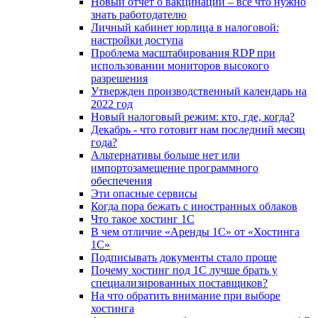
Новый отчет о вакцинации – все что нужно
знать работодателю
Личный кабинет юрлица в налоговой:
настройки доступа
Проблема масштабирования RDP при
использовании мониторов высокого
разрешения
Утвержден производственный календарь на
2022 год
Новый налоговый режим: кто, где, когда?
Декабрь - что готовит нам последний месяц
года?
Альтернативы больше нет или
импортозамещение программного
обеспечения
Эти опасные сервисы
Когда пора бежать с иностранных облаков
Что такое хостинг 1С
В чем отличие «Аренды 1С» от «Хостинга
1С»
Подписывать документы стало проще
Почему хостинг под 1С лучше брать у
специализированных поставщиков?
На что обратить внимание при выборе
хостинга