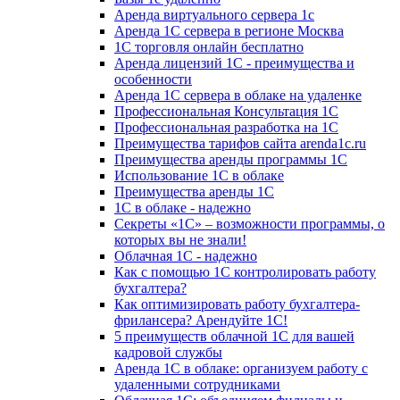
Аренда виртуального сервера 1с
Аренда 1С сервера в регионе Москва
1С торговля онлайн бесплатно
Аренда лицензий 1С - преимущества и
особенности
Аренда 1С сервера в облаке на удаленке
Профессиональная Консультация 1С
Профессиональная разработка на 1С
Преимущества тарифов сайта arenda1c.ru
Преимущества аренды программы 1С
Использование 1С в облаке
Преимущества аренды 1С
1С в облаке - надежно
Секреты «1С» – возможности программы, о
которых вы не знали!
Облачная 1С - надежно
Как с помощью 1С контролировать работу
бухгалтера?
Как оптимизировать работу бухгалтера-
фрилансера? Арендуйте 1С!
5 преимуществ облачной 1С для вашей
кадровой службы
Аренда 1С в облаке: организуем работу с
удаленными сотрудниками