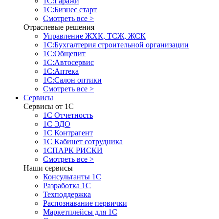
1С:Гаражи
1С:Бизнес старт
Смотреть все >
Отраслевые решения
Управление ЖХК, ТСЖ, ЖСК
1С:Бухгалтерия строительной организации
1С:Общепит
1С:Автосервис
1С:Аптека
1С:Салон оптики
Смотреть все >
Сервисы
Сервисы от 1С
1С Отчетность
1С ЭДО
1С Контрагент
1С Кабинет сотрудника
1СПАРК РИСКИ
Смотреть все >
Наши сервисы
Консультанты 1С
Разработка 1С
Техподдержка
Распознавание первички
Маркетплейсы для 1С