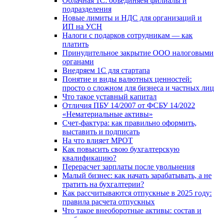
Облачная 1С: объединяем филиалы и
подразделения
Новые лимиты и НДС для организаций и
ИП на УСН
Налоги с подарков сотрудникам — как
платить
Принудительное закрытие ООО налоговыми
органами
Внедряем 1С для стартапа
Понятие и виды валютных ценностей:
просто о сложном для бизнеса и частных лиц
Что такое уставный капитал
Отличия ПБУ 14/2007 от ФСБУ 14/2022
«Нематериальные активы»
Счет-фактура: как правильно оформить,
выставить и подписать
На что влияет МРОТ
Как повысить свою бухгалтерскую
квалификацию?
Перерасчет зарплаты после увольнения
Малый бизнес: как начать зарабатывать, а не
тратить на бухгалтерии?
Как рассчитываются отпускные в 2025 году:
правила расчета отпускных
Что такое внеоборотные активы: состав и