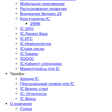
Мобильное приложение
Распознавание первички
Внедрение Битрикс 24
Консультанты 1С
21996
1С:ЭДО
1С:Директ Банк
1С:ИТС
1С:Номенклатура
1Спарк риски
1С:Товары
152DOC
1С:Кабинет сотрудника
Маркетплейсы для 1С
Тарифы
Аренда 1С
Персональный сервер для 1С
1С Бизнес старт
1С: Отчетность
1C Фреш
О компании
Статьи