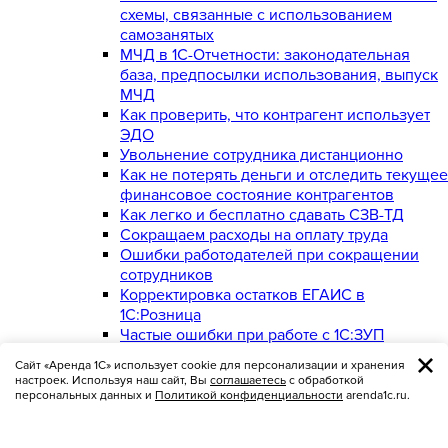
схемы, связанные с использованием
самозанятых
МЧД в 1С-Отчетности: законодательная
база, предпосылки использования, выпуск
МЧД
Как проверить, что контрагент использует
ЭДО
Увольнение сотрудника дистанционно
Как не потерять деньги и отследить текущее
финансовое состояние контрагентов
Как легко и бесплатно сдавать СЗВ-ТД
Сокращаем расходы на оплату труда
Ошибки работодателей при сокращении
сотрудников
Корректировка остатков ЕГАИС в
1С:Розница
Частые ошибки при работе с 1С:ЗУП
Интеграция IP-телефонии и CRM
Сайт «Аренда 1С» использует cookie для персонализации и хранения
Бухгалтерский и налоговый учет выкупа
настроек. Используя наш сайт, Вы
соглашаетесь
с обработкой
арендованного имущества
персональных данных и
Политикой конфиденциальности
arenda1c.ru.
Документация по безопасности и охране
труда в строительстве