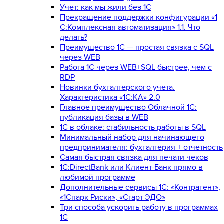
Учет: как мы жили без 1С
Прекращение поддержки конфигурации «1
С:Комплексная автоматизация» 1.1. Что
делать?
Преимущество 1С — простая связка с SQL
через WEB
Работа 1С через WEB+SQL быстрее, чем с
RDP
Новинки бухгалтерского учета.
Характеристика «1С:КА» 2.0
Главное преимущество Облачной 1С:
публикация базы в WEB
1С в облаке: стабильность работы в SQL
Минимальный набор для начинающего
предпринимателя: бухгалтерия + отчетность
Самая быстрая связка для печати чеков
1С:DirectBank или Клиент-Банк прямо в
любимой программе
Дополнительные сервисы 1С: «Контрагент»,
«1Спарк Риски», «Старт ЭДО»
Три способа ускорить работу в программах
1С