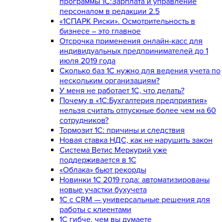
программы 1С:Зарплата и управление
персоналом в редакции 2.5
«1СПАРК Риски». Осмотрительность в
бизнесе – это главное
Отсрочка применения онлайн-касс для
индивидуальных предпринимателей до 1
июля 2019 года
Сколько баз 1C нужно для ведения учета по
нескольким организациям?
У меня не работает 1С, что делать?
Почему в «1С:Бухгалтерия предприятия»
нельзя считать отпускные более чем на 60
сотрудников?
Тормозит 1C: причины и следствия
Новая ставка НДС, как не нарушить закон
Система Ветис Меркурий уже
поддерживается в 1С
«Облака» бьют рекорды
Новинки 1С 2019 года: автоматизированы
новые участки бухучета
1С с CRM — универсальные решения для
работы с клиентами
1С гибче, чем вы думаете