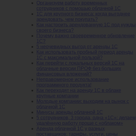
Организуем работу временных
сотрудников с помощью облачной 1С
1С для крупного бизнеса: когда выгоднее
арендовать, чем покупать?
Как настроить арендованную 1С под нужды
своего бизнеса?
Почему важно своевременное обновление
1С?
5 неочевидных выгод от аренды 1С
Как использовать пробный период аренды
1С с максимальной пользой?
Как перейти с локальных версий 1С на
облачные версии ПРОФ без больших
финансовых вложений?
Неправомерное использование
программного продукта!
Как переходят на аренду 1С в облаке
крупные компании
Молодые компании: выходим на рынок с
облачной 1С
Минусы аренды облачной 1С
5 сотрудников, 3 города, одна «1С»: делаем
удалённую работу проще с «облаком»
Аренда облачной 1С у разных
поставщиков: тарифы, услуги, цены