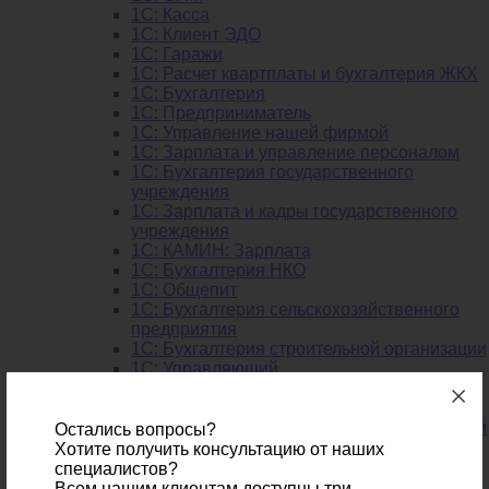
1C: Касса
1С: Клиент ЭДО
1С: Гаражи
1C: Расчет квартплаты и бухгалтерия ЖКХ
1C: Бухгалтерия
1C: Предприниматель
1C: Управление нашей фирмой
1C: Зарплата и управление персоналом
1C: Бухгалтерия государственного
учреждения
1C: Зарплата и кадры государственного
учреждения
1C: КАМИН: Зарплата
1C: Бухгалтерия НКО
1С: Общепит
1С: Бухгалтерия сельскохозяйст­венного
предприятия
1С: Бухгалтерия строительной организации
1С: Управляющий
Отраслевые решения
1С: Розница. Ювелирный магазин
1С: Бухгалтерия строительной организации
Остались вопросы?
1С: Розница. Салон оптики
Хотите получить консультацию от наших
1С: Розница. Магазин автозапчастей
специалистов?
1C: Общепит
Всем нашим клиентам доступны три