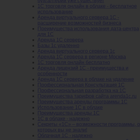
бухгалтерии уже существует
1С торговля онлайн в облаке - бесплатное
использование
Аренда виртуального сервера 1С -
расширение возможностей бизнеса
Преимущества использования дата-центра
для 1С
Аренда 1С сервера
Базы 1с удаленно
Аренда виртуального сервера 1с
Аренда 1С сервера в регионе Москва
1С торговля онлайн бесплатно
Аренда лицензий 1С - преимущества и
особенности
Аренда 1С сервера в облаке на удаленке
Профессиональная Консультация 1С
Профессиональная разработка на 1С
Преимущества тарифов сайта arenda1c.ru
Преимущества аренды программы 1С
Использование 1С в облаке
Преимущества аренды 1С
1С в облаке - надежно
Секреты «1С» – возможности программы, о
которых вы не знали!
Облачная 1С - надежно