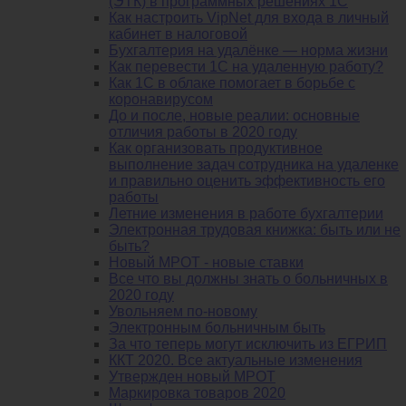
(ЭТК) в программных решениях 1С
Как настроить VipNet для входа в личный
кабинет в налоговой
Бухгалтерия на удалёнке — норма жизни
Как перевести 1С на удаленную работу?
Как 1С в облаке помогает в борьбе с
коронавирусом
До и после, новые реалии: основные
отличия работы в 2020 году
Как организовать продуктивное
выполнение задач сотрудника на удаленке
и правильно оценить эффективность его
работы
Летние изменения в работе бухгалтерии
Электронная трудовая книжка: быть или не
быть?
Новый МРОТ - новые ставки
Все что вы должны знать о больничных в
2020 году
Увольняем по-новому
Электронным больничным быть
За что теперь могут исключить из ЕГРИП
ККТ 2020. Все актуальные изменения
Утвержден новый МРОТ
Маркировка товаров 2020