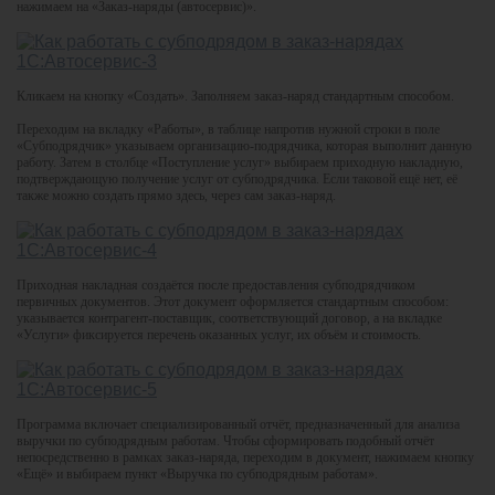
нажимаем на «Заказ-наряды (автосервис)».
Кликаем на кнопку «Создать». Заполняем заказ-наряд стандартным способом.
Переходим на вкладку «Работы», в таблице напротив нужной строки в поле
«Субподрядчик» указываем организацию-подрядчика, которая выполнит данную
работу. Затем в столбце «Поступление услуг» выбираем приходную накладную,
подтверждающую получение услуг от субподрядчика. Если таковой ещё нет, её
также можно создать прямо здесь, через сам заказ-наряд.
Приходная накладная создаётся после предоставления субподрядчиком
первичных документов. Этот документ оформляется стандартным способом:
указывается контрагент-поставщик, соответствующий договор, а на вкладке
«Услуги» фиксируется перечень оказанных услуг, их объём и стоимость.
Программа включает специализированный отчёт, предназначенный для анализа
выручки по субподрядным работам. Чтобы сформировать подобный отчёт
непосредственно в рамках заказ-наряда, переходим в документ, нажимаем кнопку
«Ещё» и выбираем пункт «Выручка по субподрядным работам».