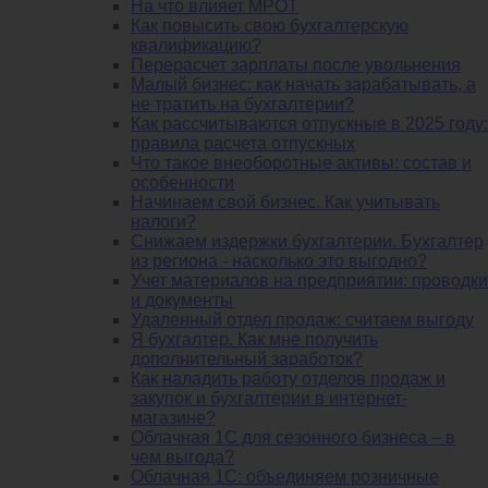
На что влияет МРОТ
Как повысить свою бухгалтерскую
квалификацию?
Перерасчет зарплаты после увольнения
Малый бизнес: как начать зарабатывать, а
не тратить на бухгалтерии?
Как рассчитываются отпускные в 2025 году:
правила расчета отпускных
Что такое внеоборотные активы: состав и
особенности
Начинаем свой бизнес. Как учитывать
налоги?
Снижаем издержки бухгалтерии. Бухгалтер
из региона - насколько это выгодно?
Учет материалов на предприятии: проводки
и документы
Удаленный отдел продаж: считаем выгоду
Я бухгалтер. Как мне получить
дополнительный заработок?
Как наладить работу отделов продаж и
закупок и бухгалтерии в интернет-
магазине?
Облачная 1С для сезонного бизнеса – в
чем выгода?
Облачная 1С: объединяем розничные