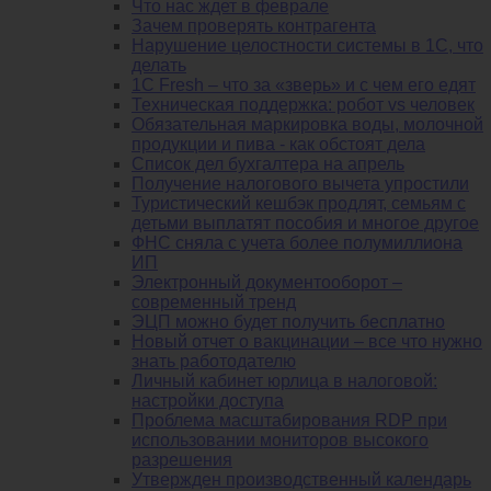
Что нас ждет в феврале
Зачем проверять контрагента
Нарушение целостности системы в 1С, что
делать
1С Fresh – что за «зверь» и с чем его едят
Техническая поддержка: робот vs человек
Обязательная маркировка воды, молочной
продукции и пива - как обстоят дела
Список дел бухгалтера на апрель
Получение налогового вычета упростили
Туристический кешбэк продлят, семьям с
детьми выплатят пособия и многое другое
ФНС сняла с учета более полумиллиона
ИП
Электронный документооборот –
современный тренд
ЭЦП можно будет получить бесплатно
Новый отчет о вакцинации – все что нужно
знать работодателю
Личный кабинет юрлица в налоговой:
настройки доступа
Проблема масштабирования RDP при
использовании мониторов высокого
разрешения
Утвержден производственный календарь