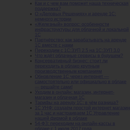
Как и с чем вам поможет наша техническая
поддержка?
О «Деловых Решениях» и аренде 1С:
немного истории
«Железный» вопрос: особенности
инфраструктуры для облачной и локальной
1С
Партнёрство: как зарабатывать на аренде
1С вместе с нами
Переходим с 1С:ЗУП 2.5 на 1С:ЗУП 3.0
Что ждёт облачные сервисы в будущем?
Консервативный бизнес: стоит ли
переходить в облако крупным
производственным компаниям
Обновление 1С через интернет —
самостоятельно или официально в облаке
— решайте сами!
Уходим в онлайн: магазин, интернет-
магазин и облачная 1С
Тарифы на аренду 1С: в чём разница?
1С УНФ: создаём простой интернет магазин
за 1 час и настраиваем 1С Управление
нашей фирмой в облаке
54-ФЗ: переходим на онлайн-кассы в
облаке с 1 июля 2017 года