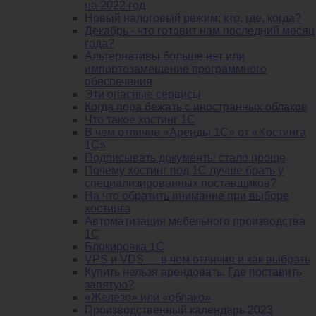
на 2022 год
Новый налоговый режим: кто, где, когда?
Декабрь - что готовит нам последний месяц
года?
Альтернативы больше нет или
импортозамещение программного
обеспечения
Эти опасные сервисы
Когда пора бежать с иностранных облаков
Что такое хостинг 1С
В чем отличие «Аренды 1С» от «Хостинга
1С»
Подписывать документы стало проще
Почему хостинг под 1С лучше брать у
специализированных поставщиков?
На что обратить внимание при выборе
хостинга
Автоматизация мебельного производства
1С
Блокировка 1С
VPS и VDS — в чем отличия и как выбрать
Купить нельзя арендовать. Где поставить
запятую?
«Железо» или «облако»
Производственный календарь 2023