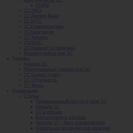
21996
1С:ЭДО
1С:Директ Банк
1С:ИТС
1С:Номенклатура
1Спарк риски
1С:Товары
152DOC
1С:Кабинет сотрудника
Маркетплейсы для 1С
Тарифы
Аренда 1С
Персональный сервер для 1С
1С Бизнес старт
1С: Отчетность
1C Фреш
О компании
Статьи
Терминальный доступ к базе 1С
Аренда 1С
1С в облаке
Бухгалтерия в облаках
Аренда 1С - Друг руководителя
Идеальное решение для ведения