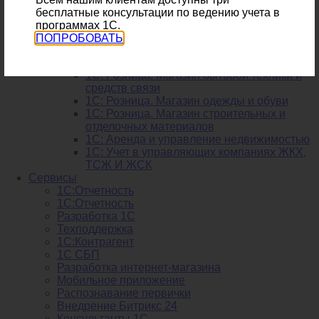
1С: Автосервис
бесплатные консультации по ведению учета в
1С: Розница. Аптека
программах 1С.
1С: Управление сервисным центром
ПОПРОБОВАТЬ
1С: Бухгалтерия предприятия сельского
хозяйства
1С: Розница. Магазин бытовой техники и
средств связи
1С: Розница. Магазин одежды и обуви
1С: Розница. Магазин строительных и
отделочных материалов
1С: Аренда и управление недвижимостью
1C: Учет в управляющих компаниях ЖКХ,
ТСЖ И ЖСК
Сервисы
1С:Отчетность
1С:Отчетность
Разработка 1С
Техподдержка
1С:Контрагент
1С СБП
Разработка интернет-магазина
Мобильное приложение
Распознавание первички
Внедрение Битрикс 24
Консультанты 1С