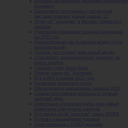
Штрафы за неверное хранение документов
поднимут
Ознакомить сотрудника с расчетным
листком поможет новый сервис 1С
Отчет об "удаленке" в Москве: тонкости и
нюансы
Утвержден производственный календарь
на 2021 год
Накопительная часть пенсии может стать
добровольной
Ноябрь, что готовит нам новый месяц
«Удаленку» законодательно закрепят до
конца ноября
Сколько стоит ваша база
Принят закон об "Удаленке"
Все о ККТ в новом 2021 году
Начинаем подводить итоги
Обязательная маркировка товаров 2020
Самые популярные вопросы в первый
рабочий день
Очередная «головная боль» или новые
реквизиты для уплаты налогов
Что делать если "проспал" смену ЕНВД
И снова о маркировке товаров
Срок перехода с ЕНВД продлен