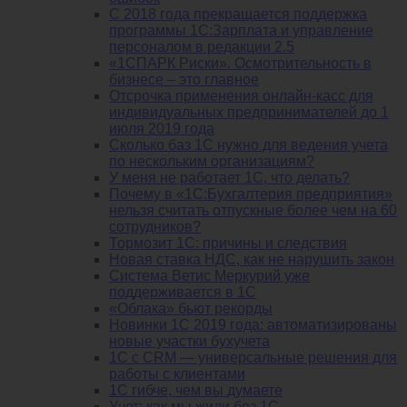
С 2018 года прекращается поддержка
программы 1С:Зарплата и управление
персоналом в редакции 2.5
«1СПАРК Риски». Осмотрительность в
бизнесе – это главное
Отсрочка применения онлайн-касс для
индивидуальных предпринимателей до 1
июля 2019 года
Сколько баз 1C нужно для ведения учета
по нескольким организациям?
У меня не работает 1С, что делать?
Почему в «1С:Бухгалтерия предприятия»
нельзя считать отпускные более чем на 60
сотрудников?
Тормозит 1C: причины и следствия
Новая ставка НДС, как не нарушить закон
Система Ветис Меркурий уже
поддерживается в 1С
«Облака» бьют рекорды
Новинки 1С 2019 года: автоматизированы
новые участки бухучета
1С с CRM — универсальные решения для
работы с клиентами
1С гибче, чем вы думаете
Учет: как мы жили без 1С