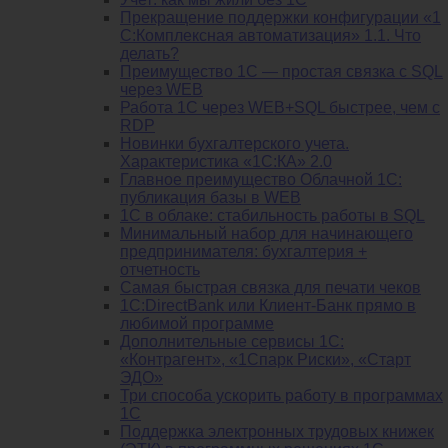
Прекращение поддержки конфигурации «1
С:Комплексная автоматизация» 1.1. Что
делать?
Преимущество 1С — простая связка с SQL
через WEB
Работа 1С через WEB+SQL быстрее, чем с
RDP
Новинки бухгалтерского учета.
Характеристика «1С:КА» 2.0
Главное преимущество Облачной 1С:
публикация базы в WEB
1С в облаке: стабильность работы в SQL
Минимальный набор для начинающего
предпринимателя: бухгалтерия +
отчетность
Самая быстрая связка для печати чеков
1С:DirectBank или Клиент-Банк прямо в
любимой программе
Дополнительные сервисы 1С:
«Контрагент», «1Спарк Риски», «Старт
ЭДО»
Три способа ускорить работу в программах
1С
Поддержка электронных трудовых книжек