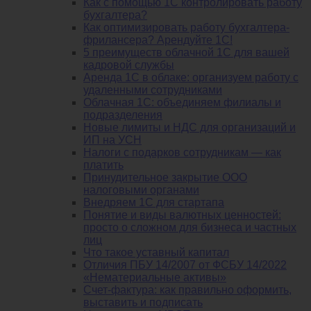
Как с помощью 1С контролировать работу
бухгалтера?
Как оптимизировать работу бухгалтера-
фрилансера? Арендуйте 1С!
5 преимуществ облачной 1С для вашей
кадровой службы
Аренда 1С в облаке: организуем работу с
удаленными сотрудниками
Облачная 1С: объединяем филиалы и
подразделения
Новые лимиты и НДС для организаций и
ИП на УСН
Налоги с подарков сотрудникам — как
платить
Принудительное закрытие ООО
налоговыми органами
Внедряем 1С для стартапа
Понятие и виды валютных ценностей:
просто о сложном для бизнеса и частных
лиц
Что такое уставный капитал
Отличия ПБУ 14/2007 от ФСБУ 14/2022
«Нематериальные активы»
Счет-фактура: как правильно оформить,
выставить и подписать