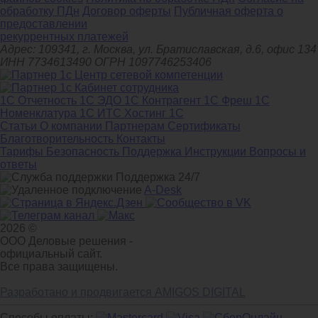
обработку ПДн
Договор оферты
Публичная оферта о
предоставлении
рекуррентных платежей
Адрес: 109341, г. Москва, ул. Братиславская, д.6, офис 134
ИНН 7734613490 ОГРН 1097746253406
1С Отчетность
1С ЭДО
1С Контрагент
1С Фреш
1С
Номенклатура
1С ИТС
Хостинг 1С
Статьи
О компании
Партнерам
Сертификаты
Благотворительность
Контакты
Тарифы
Безопасность
Поддержка
Инструкции
Вопросы и
ответы
Поддержка 24/7
A-Desk
2026 ©
ООО Деловые решения -
официальный сайт.
Все права защищены.
Разработано и продвигается AMIGOS DIGITAL
Способы оплаты: