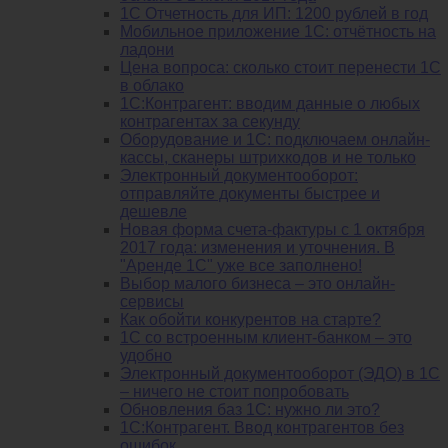
1С Отчетность для ИП: 1200 рублей в год
Мобильное приложение 1С: отчётность на
ладони
Цена вопроса: сколько стоит перенести 1С
в облако
1С:Контрагент: вводим данные о любых
контрагентах за секунду
Оборудование и 1С: подключаем онлайн-
кассы, сканеры штрихкодов и не только
Электронный документооборот:
отправляйте документы быстрее и
дешевле
Новая форма счета-фактуры с 1 октября
2017 года: изменения и уточнения. В
"Аренде 1С" уже все заполнено!
Выбор малого бизнеса – это онлайн-
сервисы
Как обойти конкурентов на старте?
1C со встроенным клиент-банком – это
удобно
Электронный документооборот (ЭДО) в 1С
– ничего не стоит попробовать
Обновления баз 1С: нужно ли это?
1С:Контрагент. Ввод контрагентов без
ошибок