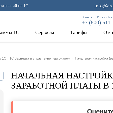
info@are
аза знаний по 1С
Звонок по России бе
+7 (800) 511
раммы 1С
Сервисы
Тарифы
О к
о 1С
›
1С:Зарплата и управление персоналом
›
Начальная настройка (р
НАЧАЛЬНАЯ НАСТРОЙКА
ЗАРАБОТНОЙ ПЛАТЫ В 
Оцените