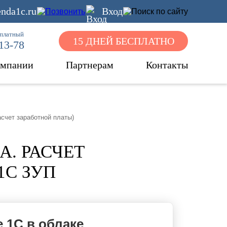
nda1c.ru
Вход
сплатный
15 ДНЕЙ БЕСПЛАТНО
-13-78
омпании
Партнерам
Контакты
асчет заработной платы)
. РАСЧЕТ
1С ЗУП
 1С в облаке