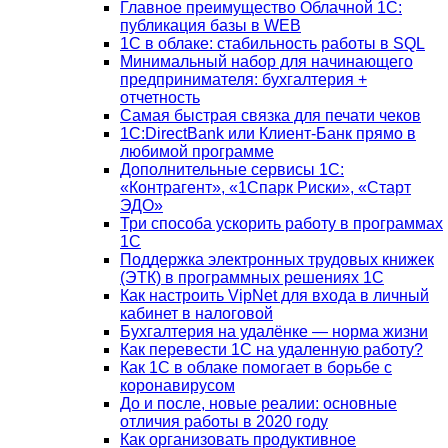
Главное преимущество Облачной 1С:
публикация базы в WEB
1С в облаке: стабильность работы в SQL
Минимальный набор для начинающего
предпринимателя: бухгалтерия +
отчетность
Самая быстрая связка для печати чеков
1С:DirectBank или Клиент-Банк прямо в
любимой программе
Дополнительные сервисы 1С:
«Контрагент», «1Спарк Риски», «Старт
ЭДО»
Три способа ускорить работу в программах
1С
Поддержка электронных трудовых книжек
(ЭТК) в программных решениях 1С
Как настроить VipNet для входа в личный
кабинет в налоговой
Бухгалтерия на удалёнке — норма жизни
Как перевести 1С на удаленную работу?
Как 1С в облаке помогает в борьбе с
коронавирусом
До и после, новые реалии: основные
отличия работы в 2020 году
Как организовать продуктивное