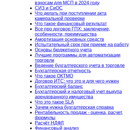
взносам для МСП в 2024 году
СИЗ и СиОС
Что делать при поступлении акта
камеральной проверки
Что такое финансовый результат
Все про договор ГПХ: заключение,
особенности, преимущества
Амортизация основных средств
Испытательный срок при приеме на работу
Основы бюджетного учета
Лучшие программы для автоматизации
торговли
Ведение бухгалтерского учета в торговле
Бухгалтерская отчетность
Что такое ОКТМО
Договор ИТС: что это и для чего нужен
Бухгалтерский баланс
Бухгалтерский и налоговый учет выкупа
арендованного имущества
Что это такое SLA
Зачем нужна бухгалтерская справка
Рентабельность продаж - оценка, расчет,
формулы
Расчёт НДФЛ
Финансовый анализ