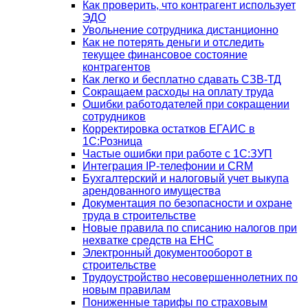
Как проверить, что контрагент использует
ЭДО
Увольнение сотрудника дистанционно
Как не потерять деньги и отследить
текущее финансовое состояние
контрагентов
Как легко и бесплатно сдавать СЗВ-ТД
Сокращаем расходы на оплату труда
Ошибки работодателей при сокращении
сотрудников
Корректировка остатков ЕГАИС в
1С:Розница
Частые ошибки при работе с 1С:ЗУП
Интеграция IP-телефонии и CRM
Бухгалтерский и налоговый учет выкупа
арендованного имущества
Документация по безопасности и охране
труда в строительстве
Новые правила по списанию налогов при
нехватке средств на ЕНС
Электронный документооборот в
строительстве
Трудоустройство несовершеннолетних по
новым правилам
Пониженные тарифы по страховым