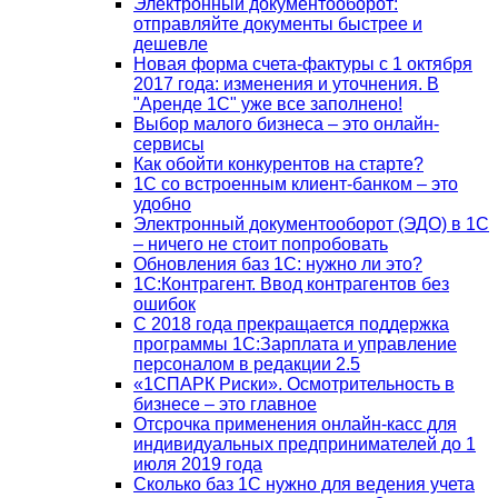
Электронный документооборот:
отправляйте документы быстрее и
дешевле
Новая форма счета-фактуры с 1 октября
2017 года: изменения и уточнения. В
"Аренде 1С" уже все заполнено!
Выбор малого бизнеса – это онлайн-
сервисы
Как обойти конкурентов на старте?
1C со встроенным клиент-банком – это
удобно
Электронный документооборот (ЭДО) в 1С
– ничего не стоит попробовать
Обновления баз 1С: нужно ли это?
1С:Контрагент. Ввод контрагентов без
ошибок
С 2018 года прекращается поддержка
программы 1С:Зарплата и управление
персоналом в редакции 2.5
«1СПАРК Риски». Осмотрительность в
бизнесе – это главное
Отсрочка применения онлайн-касс для
индивидуальных предпринимателей до 1
июля 2019 года
Сколько баз 1C нужно для ведения учета