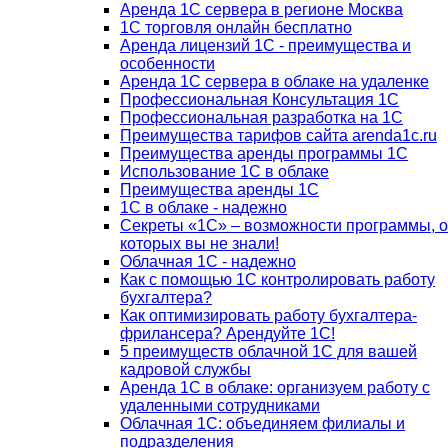
Аренда 1С сервера в регионе Москва
1С торговля онлайн бесплатно
Аренда лицензий 1С - преимущества и
особенности
Аренда 1С сервера в облаке на удаленке
Профессиональная Консультация 1С
Профессиональная разработка на 1С
Преимущества тарифов сайта arenda1c.ru
Преимущества аренды программы 1С
Использование 1С в облаке
Преимущества аренды 1С
1С в облаке - надежно
Секреты «1С» – возможности программы, о
которых вы не знали!
Облачная 1С - надежно
Как с помощью 1С контролировать работу
бухгалтера?
Как оптимизировать работу бухгалтера-
фрилансера? Арендуйте 1С!
5 преимуществ облачной 1С для вашей
кадровой службы
Аренда 1С в облаке: организуем работу с
удаленными сотрудниками
Облачная 1С: объединяем филиалы и
подразделения