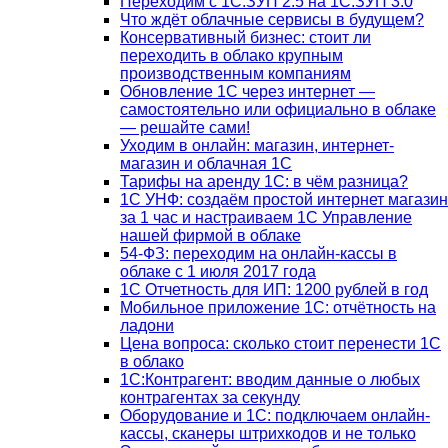
Переходим с 1С:ЗУП 2.5 на 1С:ЗУП 3.0
Что ждёт облачные сервисы в будущем?
Консервативный бизнес: стоит ли
переходить в облако крупным
производственным компаниям
Обновление 1С через интернет —
самостоятельно или официально в облаке
— решайте сами!
Уходим в онлайн: магазин, интернет-
магазин и облачная 1С
Тарифы на аренду 1С: в чём разница?
1С УНФ: создаём простой интернет магазин
за 1 час и настраиваем 1С Управление
нашей фирмой в облаке
54-ФЗ: переходим на онлайн-кассы в
облаке с 1 июля 2017 года
1С Отчетность для ИП: 1200 рублей в год
Мобильное приложение 1С: отчётность на
ладони
Цена вопроса: сколько стоит перенести 1С
в облако
1С:Контрагент: вводим данные о любых
контрагентах за секунду
Оборудование и 1С: подключаем онлайн-
кассы, сканеры штрихкодов и не только