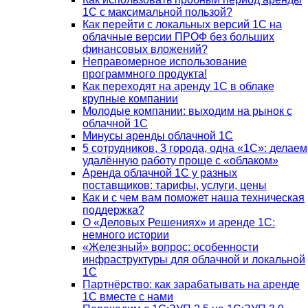
1С с максимальной пользой?
Как перейти с локальных версий 1С на
облачные версии ПРОФ без больших
финансовых вложений?
Неправомерное использование
программного продукта!
Как переходят на аренду 1С в облаке
крупные компании
Молодые компании: выходим на рынок с
облачной 1С
Минусы аренды облачной 1С
5 сотрудников, 3 города, одна «1С»: делаем
удалённую работу проще с «облаком»
Аренда облачной 1С у разных
поставщиков: тарифы, услуги, цены
Как и с чем вам поможет наша техническая
поддержка?
О «Деловых Решениях» и аренде 1С:
немного истории
«Железный» вопрос: особенности
инфраструктуры для облачной и локальной
1С
Партнёрство: как зарабатывать на аренде
1С вместе с нами