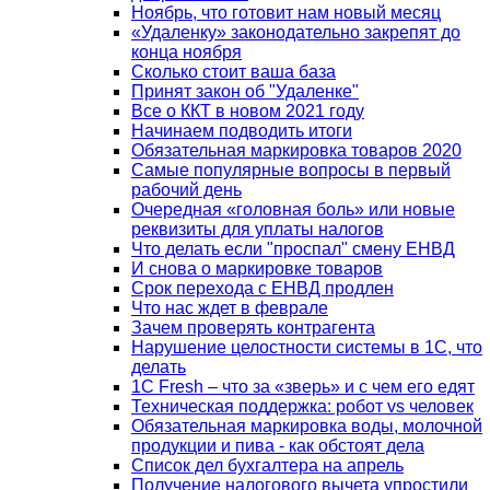
Ноябрь, что готовит нам новый месяц
«Удаленку» законодательно закрепят до
конца ноября
Сколько стоит ваша база
Принят закон об "Удаленке"
Все о ККТ в новом 2021 году
Начинаем подводить итоги
Обязательная маркировка товаров 2020
Самые популярные вопросы в первый
рабочий день
Очередная «головная боль» или новые
реквизиты для уплаты налогов
Что делать если "проспал" смену ЕНВД
И снова о маркировке товаров
Срок перехода с ЕНВД продлен
Что нас ждет в феврале
Зачем проверять контрагента
Нарушение целостности системы в 1С, что
делать
1С Fresh – что за «зверь» и с чем его едят
Техническая поддержка: робот vs человек
Обязательная маркировка воды, молочной
продукции и пива - как обстоят дела
Список дел бухгалтера на апрель
Получение налогового вычета упростили