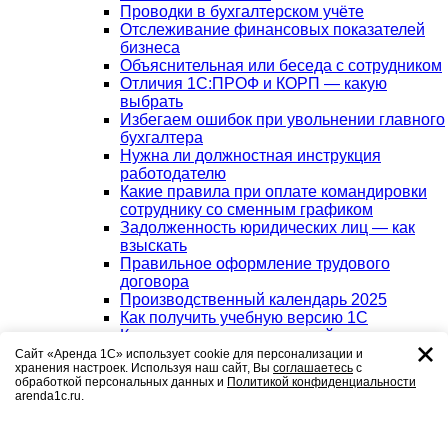
Проводки в бухгалтерском учёте
Отслеживание финансовых показателей
бизнеса
Объяснительная или беседа с сотрудником
Отличия 1С:ПРОФ и КОРП — какую
выбрать
Избегаем ошибок при увольнении главного
бухгалтера
Нужна ли должностная инструкция
работодателю
Какие правила при оплате командировки
сотруднику со сменным графиком
Задолженность юридических лиц — как
взыскать
Правильное оформление трудового
договора
Производственный календарь 2025
Как получить учебную версию 1С
Какие ограничения трудовой деятельности
у соискателя с судимостью
Сайт «Аренда 1С» использует cookie для персонализации и
хранения настроек. Используя наш сайт, Вы
соглашаетесь
с
Воинский учет в компании — как его вести
обработкой персональных данных и
Политикой конфиденциальности
Сравнение конфигураций 1С
arenda1c.ru.
Положительные и отрицательные стороны
ЭЦП в дистанционной работе сотрудника
Зарплатный проект — что это, плюсы и