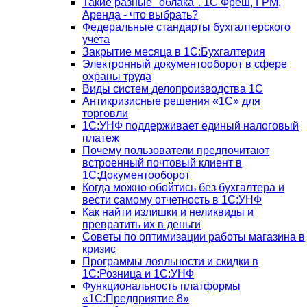
Такие разные "облака". 1С Фреш, ГРМ,
Аренда - что выбрать?
Федеральные стандарты бухгалтерского
учета
Закрытие месяца в 1С:Бухгалтерия
Электронный документооборот в сфере
охраны труда
Виды систем делопроизводства 1C
Антикризисные решения «1С» для
торговли
1С:УНФ поддерживает единый налоговый
платеж
Почему пользователи предпочитают
встроенный почтовый клиент в
1С:Документооборот
Когда можно обойтись без бухгалтера и
вести самому отчетность в 1С:УНФ
Как найти излишки и неликвиды и
превратить их в деньги
Советы по оптимизации работы магазина в
кризис
Программы лояльности и скидки в
1С:Розница и 1С:УНФ
Функциональность платформы
«1С:Предприятие 8»