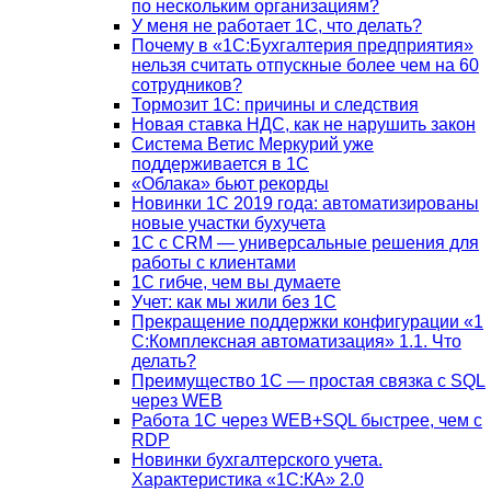
по нескольким организациям?
У меня не работает 1С, что делать?
Почему в «1С:Бухгалтерия предприятия»
нельзя считать отпускные более чем на 60
сотрудников?
Тормозит 1C: причины и следствия
Новая ставка НДС, как не нарушить закон
Система Ветис Меркурий уже
поддерживается в 1С
«Облака» бьют рекорды
Новинки 1С 2019 года: автоматизированы
новые участки бухучета
1С с CRM — универсальные решения для
работы с клиентами
1С гибче, чем вы думаете
Учет: как мы жили без 1С
Прекращение поддержки конфигурации «1
С:Комплексная автоматизация» 1.1. Что
делать?
Преимущество 1С — простая связка с SQL
через WEB
Работа 1С через WEB+SQL быстрее, чем с
RDP
Новинки бухгалтерского учета.
Характеристика «1С:КА» 2.0