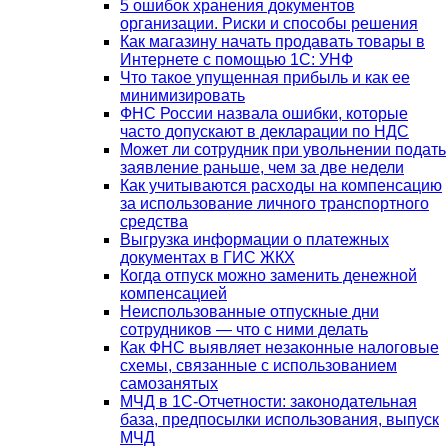
5 ошибок хранения документов
организации. Риски и способы решения
Как магазину начать продавать товары в
Интернете с помощью 1С: УНФ
Что такое упущенная прибыль и как ее
минимизировать
ФНС России назвала ошибки, которые
часто допускают в декларации по НДС
Может ли сотрудник при увольнении подать
заявление раньше, чем за две недели
Как учитываются расходы на компенсацию
за использование личного транспортного
средства
Выгрузка информации о платежных
документах в ГИС ЖКХ
Когда отпуск можно заменить денежной
компенсацией
Неиспользованные отпускные дни
сотрудников — что с ними делать
Как ФНС выявляет незаконные налоговые
схемы, связанные с использованием
самозанятых
МЧД в 1С-Отчетности: законодательная
база, предпосылки использования, выпуск
МЧД