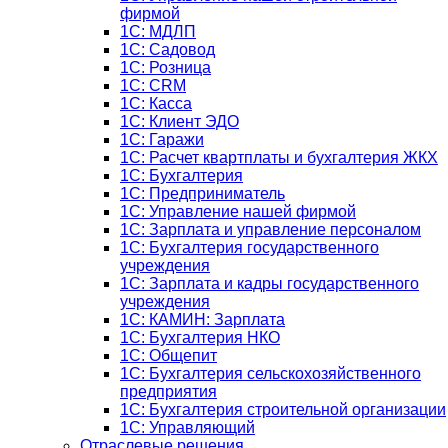
фирмой
1С: МДЛП
1С: Садовод
1С: Розница
1C: CRM
1C: Касса
1С: Клиент ЭДО
1С: Гаражи
1C: Расчет квартплаты и бухгалтерия ЖКХ
1C: Бухгалтерия
1C: Предприниматель
1C: Управление нашей фирмой
1C: Зарплата и управление персоналом
1C: Бухгалтерия государственного
учреждения
1C: Зарплата и кадры государственного
учреждения
1C: КАМИН: Зарплата
1C: Бухгалтерия НКО
1С: Общепит
1С: Бухгалтерия сельскохозяйст­венного
предприятия
1С: Бухгалтерия строительной организации
1С: Управляющий
Отраслевые решения