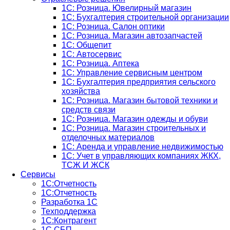
1С: Розница. Ювелирный магазин
1С: Бухгалтерия строительной организации
1С: Розница. Салон оптики
1С: Розница. Магазин автозапчастей
1C: Общепит
1С: Автосервис
1С: Розница. Аптека
1С: Управление сервисным центром
1С: Бухгалтерия предприятия сельского
хозяйства
1С: Розница. Магазин бытовой техники и
средств связи
1С: Розница. Магазин одежды и обуви
1С: Розница. Магазин строительных и
отделочных материалов
1С: Аренда и управление недвижимостью
1C: Учет в управляющих компаниях ЖКХ,
ТСЖ И ЖСК
Сервисы
1С:Отчетность
1С:Отчетность
Разработка 1С
Техподдержка
1С:Контрагент
1С СБП