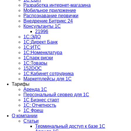
Разработка интернет-магазина
Мобильное приложение
Распознавание первички
Внедрение Битрикс 24
Консультанты 1С
21996
1С:ЭДО
1С:Директ Банк
1С:ИТС
1С:Номенклатура
1Спарк риски
1С:Товары
152DOC
1С:Кабинет сотрудника
Маркетплейсы для 1С
Тарифы
Аренда 1С
Персональный сервер для 1С
1С Бизнес старт
1С: Отчетность
1C Фреш
О компании
Статьи
Терминальный доступ к базе 1С