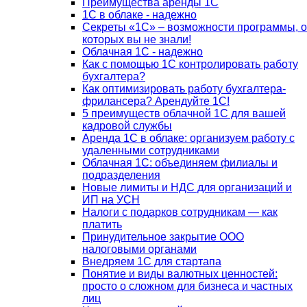
Преимущества аренды 1С
1С в облаке - надежно
Секреты «1С» – возможности программы, о
которых вы не знали!
Облачная 1С - надежно
Как с помощью 1С контролировать работу
бухгалтера?
Как оптимизировать работу бухгалтера-
фрилансера? Арендуйте 1С!
5 преимуществ облачной 1С для вашей
кадровой службы
Аренда 1С в облаке: организуем работу с
удаленными сотрудниками
Облачная 1С: объединяем филиалы и
подразделения
Новые лимиты и НДС для организаций и
ИП на УСН
Налоги с подарков сотрудникам — как
платить
Принудительное закрытие ООО
налоговыми органами
Внедряем 1С для стартапа
Понятие и виды валютных ценностей:
просто о сложном для бизнеса и частных
лиц