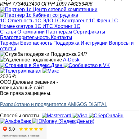
ИНН 7734613490 ОГРН 1097746253406
1С Отчетность
1С ЭДО
1С Контрагент
1С Фреш
1С
Номенклатура
1С ИТС
Хостинг 1С
Статьи
О компании
Партнерам
Сертификаты
Благотворительность
Контакты
Тарифы
Безопасность
Поддержка
Инструкции
Вопросы и
ответы
Поддержка 24/7
A-Desk
2026 ©
ООО Деловые решения -
официальный сайт.
Все права защищены.
Разработано и продвигается AMIGOS DIGITAL
Способы оплаты: