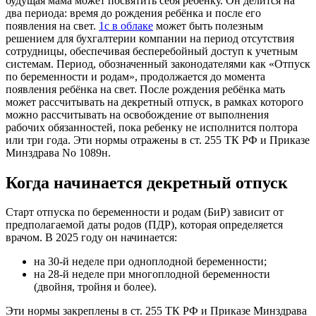
будущая мама может посвятить себя ребёнку. Он делится на
два периода: время до рождения ребёнка и после его
появления на свет.
1с в облаке
может быть полезным
решением для бухгалтерии компании на период отсутствия
сотрудницы, обеспечивая бесперебойный доступ к учетным
системам. Период, обозначенный законодателями как «Отпуск
по беременности и родам», продолжается до момента
появления ребёнка на свет. После рождения ребёнка мать
может рассчитывать на декретный отпуск, в рамках которого
можно рассчитывать на освобождение от выполнения
рабочих обязанностей, пока ребенку не исполнится полтора
или три года. Эти нормы отражены в ст. 255 ТК РФ и Приказе
Минздрава No 1089н.
Когда начинается декретный отпуск
Старт отпуска по беременности и родам (БиР) зависит от
предполагаемой даты родов (ПДР), которая определяется
врачом. В 2025 году он начинается:
на 30-й неделе при одноплодной беременности;
на 28-й неделе при многоплодной беременности
(двойня, тройня и более).
Эти нормы закреплены в ст. 255 ТК РФ и Приказе Минздрава