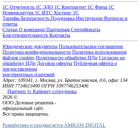
1С Отчетность
1С ЭДО
1С Контрагент
1С Фреш
1С
Номенклатура
1С ИТС
Хостинг 1С
Тарифы
Безопасность
Поддержка
Инструкции
Вопросы и
ответы
Статьи
О компании
Партнерам
Сертификаты
Благотворительность
Контакты
Юридические документы
Пользовательское соглашение
Политика конфиденциальности
Политика использования
файлов cookies
Политика по обработке ПДн
Cогласие на
обработку ПДн
Договор оферты
Публичная оферта о
предоставлении
рекуррентных платежей
Адрес: 109341, г. Москва, ул. Братиславская, д.6, офис 134
ИНН 7734613490 ОГРН 1097746253406
2026 ©
ООО Деловые решения -
официальный сайт.
Все права защищены.
Разработано и продвигается AMIGOS DIGITAL