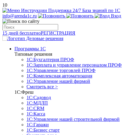
10
Инструкции
Поддержка 24/7
База знаний по 1С
info@arenda1c.ru
Вход
15 дней бесплатно
РЕГИСТРАЦИЯ
Программы 1С
Типовые решения
1С:Бухгалтерия ПРОФ
1С:Зарплата и управление персоналом ПРОФ
1С:Управление торговлей ПРОФ
1С:Комплексная автоматизация
1С:Управление нашей фирмой
Смотреть все >
1С:Фреш
1С:Садовод
1С:МДЛП
1С:CRM
1С:Касса
1С:Управление нашей строительной фирмой
1С:Гаражи
1С:Бизнес старт