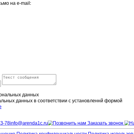
мо на e-mail:
ональных данных
альных данных в соответствии с установленнй формой
е
13-78
info@arenda1c.ru
Заказать звонок
ашение
Политика конфиденциальности
Политика использов