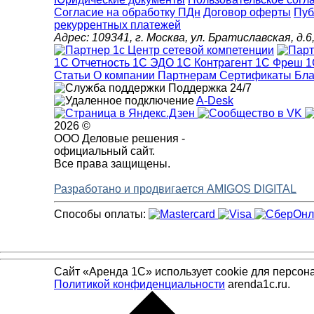
Cогласие на обработку ПДн
Договор оферты
Пуб
рекуррентных платежей
Адрес: 109341, г. Москва, ул. Братиславская, 
1С Отчетность
1С ЭДО
1С Контрагент
1С Фреш
1
Статьи
О компании
Партнерам
Сертификаты
Бла
Поддержка 24/7
A-Desk
2026 ©
ООО Деловые решения -
официальный сайт.
Все права защищены.
Разработано и продвигается AMIGOS DIGITAL
Способы оплаты:
Сайт «Аренда 1С» использует cookie для персон
Политикой конфиденциальности
arenda1c.ru.