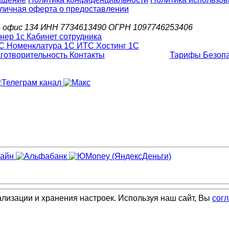
личная оферта о предоставлении
д.6, офис 134 ИНН 7734613490 ОГРН 1097746253406
С Номенклатура
1С ИТС
Хостинг 1С
готворительность
Контакты
Тарифы
Безоп
ализации и хранения настроек. Используя наш сайт, Вы
сог