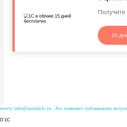
Получите 
15 дн
очту info@arenda1c.ru. Это поможет публиковать актуа
О 1С