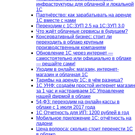
инфраструктуры для облачной и локальной
1С
Партнёрство: как зарабатывать на аренде
1С вместе с нами
Переходим с 1С:ЗУП 2.5 на 1С:ЗУП 3.0
Что ждёт облачные сервисы в будущем?
Консервативный бизнес: стоит ли
переходить в облако крупным
производственным компаниям
Обновление 1С через интернет —
самостоятельно или официально в облаке
— решайте сами!
Уходим в онлайн: магазин, интернет-
магазин и облачная 1С
Тарифы на аренду 1С: в чём разница?
1С УНФ: создаём простой интернет магазин
за 1 час и настраиваем 1С Управление
нашей фирмой в облаке
54-ФЗ: переходим на онлайн-кассы в
облаке с 1 июля 2017 года
1С Отчетность для ИП: 1200 рублей в год
Мобильное приложение 1С: отчётность на
ладони
Цена вопроса: сколько стоит перенести 1С
в облако