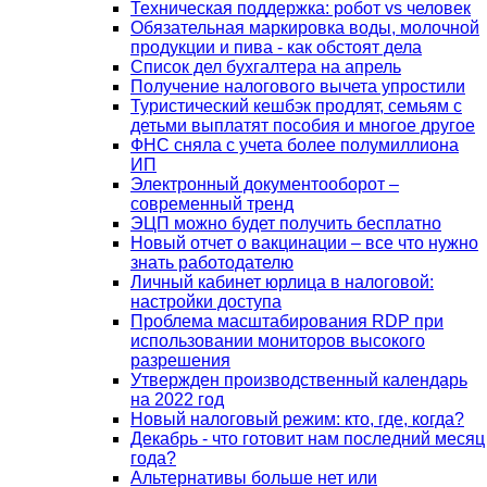
Техническая поддержка: робот vs человек
Обязательная маркировка воды, молочной
продукции и пива - как обстоят дела
Список дел бухгалтера на апрель
Получение налогового вычета упростили
Туристический кешбэк продлят, семьям с
детьми выплатят пособия и многое другое
ФНС сняла с учета более полумиллиона
ИП
Электронный документооборот –
современный тренд
ЭЦП можно будет получить бесплатно
Новый отчет о вакцинации – все что нужно
знать работодателю
Личный кабинет юрлица в налоговой:
настройки доступа
Проблема масштабирования RDP при
использовании мониторов высокого
разрешения
Утвержден производственный календарь
на 2022 год
Новый налоговый режим: кто, где, когда?
Декабрь - что готовит нам последний месяц
года?
Альтернативы больше нет или