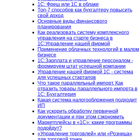
1C: Фреш или 1С в облаке
Топ-7 способов как бухгалтеру повысить
свой доход
Основные виды финансового
планирования
Как реализовать систему комплексного
управления на старте бизнеса в
1С:Управление нашей фирмой
Применение облачных технологий в малом
бизнесе
1C:Зарплата и управление персоналом -
формируем штат успешной компании
Управление нашей фирмой 1C - система
для успешных стартапов
Что такое параллельный импорт. Как
отразить товары параллельного импорта в
1С: Бухгалтерия
Какая система налогообложения подходит
ИП
Как ускорить обработку первичной
документации и при этом сэкономить
Маркетплейсы в «1С»: какие программы
подойдут?
«Управление торговлей» или «Розница»
для торговой точки