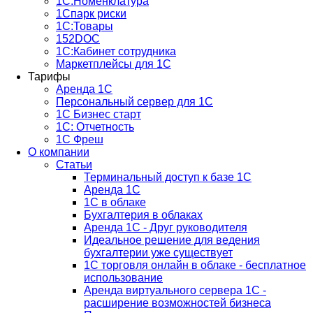
1С:Номенклатура
1Спарк риски
1С:Товары
152DOC
1С:Кабинет сотрудника
Маркетплейсы для 1С
Тарифы
Аренда 1С
Персональный сервер для 1С
1С Бизнес старт
1С: Отчетность
1C Фреш
О компании
Статьи
Терминальный доступ к базе 1С
Аренда 1С
1С в облаке
Бухгалтерия в облаках
Аренда 1С - Друг руководителя
Идеальное решение для ведения
бухгалтерии уже существует
1С торговля онлайн в облаке - бесплатное
использование
Аренда виртуального сервера 1С -
расширение возможностей бизнеса