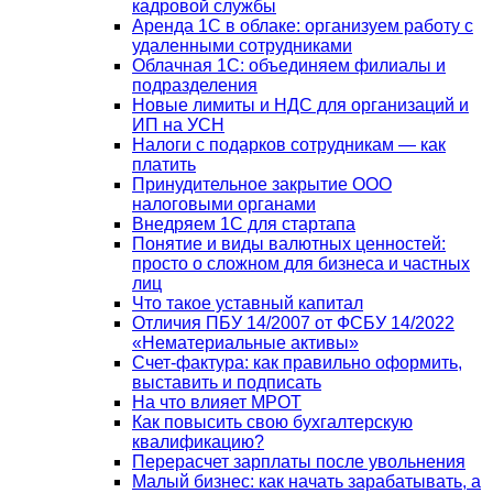
кадровой службы
Аренда 1С в облаке: организуем работу с
удаленными сотрудниками
Облачная 1С: объединяем филиалы и
подразделения
Новые лимиты и НДС для организаций и
ИП на УСН
Налоги с подарков сотрудникам — как
платить
Принудительное закрытие ООО
налоговыми органами
Внедряем 1С для стартапа
Понятие и виды валютных ценностей:
просто о сложном для бизнеса и частных
лиц
Что такое уставный капитал
Отличия ПБУ 14/2007 от ФСБУ 14/2022
«Нематериальные активы»
Счет-фактура: как правильно оформить,
выставить и подписать
На что влияет МРОТ
Как повысить свою бухгалтерскую
квалификацию?
Перерасчет зарплаты после увольнения
Малый бизнес: как начать зарабатывать, а