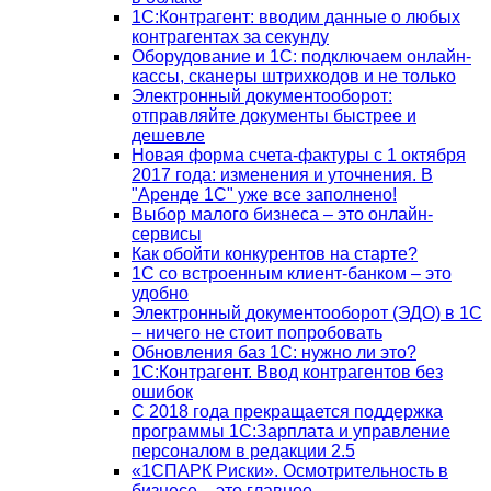
1С:Контрагент: вводим данные о любых
контрагентах за секунду
Оборудование и 1С: подключаем онлайн-
кассы, сканеры штрихкодов и не только
Электронный документооборот:
отправляйте документы быстрее и
дешевле
Новая форма счета-фактуры с 1 октября
2017 года: изменения и уточнения. В
"Аренде 1С" уже все заполнено!
Выбор малого бизнеса – это онлайн-
сервисы
Как обойти конкурентов на старте?
1C со встроенным клиент-банком – это
удобно
Электронный документооборот (ЭДО) в 1С
– ничего не стоит попробовать
Обновления баз 1С: нужно ли это?
1С:Контрагент. Ввод контрагентов без
ошибок
С 2018 года прекращается поддержка
программы 1С:Зарплата и управление
персоналом в редакции 2.5
«1СПАРК Риски». Осмотрительность в
бизнесе – это главное