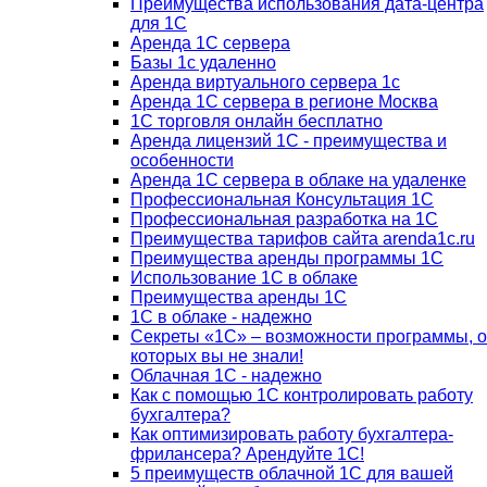
Преимущества использования дата-центра
для 1С
Аренда 1С сервера
Базы 1с удаленно
Аренда виртуального сервера 1с
Аренда 1С сервера в регионе Москва
1С торговля онлайн бесплатно
Аренда лицензий 1С - преимущества и
особенности
Аренда 1С сервера в облаке на удаленке
Профессиональная Консультация 1С
Профессиональная разработка на 1С
Преимущества тарифов сайта arenda1c.ru
Преимущества аренды программы 1С
Использование 1С в облаке
Преимущества аренды 1С
1С в облаке - надежно
Секреты «1С» – возможности программы, о
которых вы не знали!
Облачная 1С - надежно
Как с помощью 1С контролировать работу
бухгалтера?
Как оптимизировать работу бухгалтера-
фрилансера? Арендуйте 1С!
5 преимуществ облачной 1С для вашей