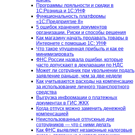
Программы лояльности и скидки в
1С:Розница и 1С:УНФ
Функциональность платформы
«1С:Предприятие 8»
5 ошибок хранения документов
организации. Риски и способы решения
Как магазину начать продавать товары в
Интернете с помощью 1С: УНФ
Что такое упущенная прибыль и как ее
минимизировать
ФНС России назвала ошибки, которые
часто допускают в декларации по НДС
Может ли сотрудник при увольнении подать
заявление раньше, чем за две недели
Как учитываются расходы на компенсацию
за использование личного транспортного
средства
Выгрузка информации о платежных
документах в ГИС ЖКХ
Когда отпуск можно заменить денежной
компенсацией
Неиспользованные отпускные дни
сотрудников — что с ними делать
Как ФНС выявляет незаконные налоговые