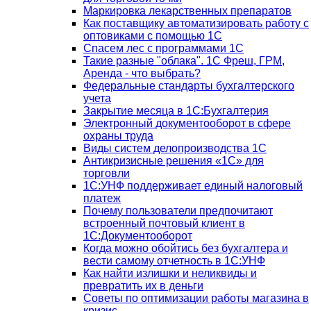
Маркировка лекарственных препаратов
Как поставщику автоматизировать работу с
оптовиками с помощью 1С
Спасем лес с программами 1С
Такие разные "облака". 1С Фреш, ГРМ,
Аренда - что выбрать?
Федеральные стандарты бухгалтерского
учета
Закрытие месяца в 1С:Бухгалтерия
Электронный документооборот в сфере
охраны труда
Виды систем делопроизводства 1C
Антикризисные решения «1С» для
торговли
1С:УНФ поддерживает единый налоговый
платеж
Почему пользователи предпочитают
встроенный почтовый клиент в
1С:Документооборот
Когда можно обойтись без бухгалтера и
вести самому отчетность в 1С:УНФ
Как найти излишки и неликвиды и
превратить их в деньги
Советы по оптимизации работы магазина в
кризис