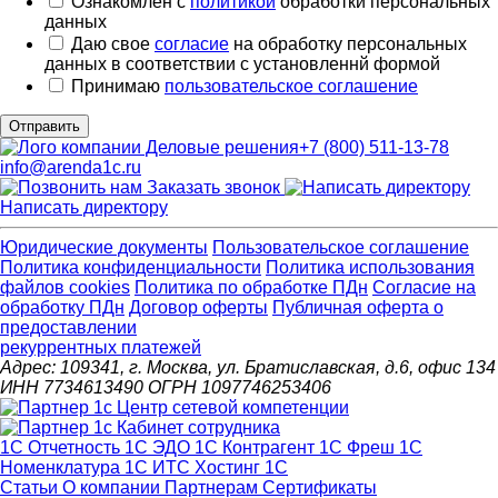
Ознакомлен с
политикой
обработки персональных
данных
Даю свое
согласие
на обработку персональных
данных в соответствии с установленнй формой
Принимаю
пользовательское соглашение
Отправить
+7 (800) 511-13-78
info@arenda1c.ru
Заказать звонок
Написать директору
Юридические документы
Пользовательское соглашение
Политика конфиденциальности
Политика использования
файлов cookies
Политика по обработке ПДн
Cогласие на
обработку ПДн
Договор оферты
Публичная оферта о
предоставлении
рекуррентных платежей
Адрес: 109341, г. Москва, ул. Братиславская, д.6, офис 134
ИНН 7734613490 ОГРН 1097746253406
1С Отчетность
1С ЭДО
1С Контрагент
1С Фреш
1С
Номенклатура
1С ИТС
Хостинг 1С
Статьи
О компании
Партнерам
Сертификаты