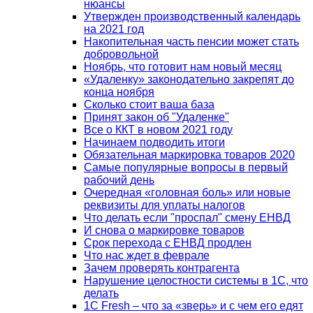
нюансы
Утвержден производственный календарь
на 2021 год
Накопительная часть пенсии может стать
добровольной
Ноябрь, что готовит нам новый месяц
«Удаленку» законодательно закрепят до
конца ноября
Сколько стоит ваша база
Принят закон об "Удаленке"
Все о ККТ в новом 2021 году
Начинаем подводить итоги
Обязательная маркировка товаров 2020
Самые популярные вопросы в первый
рабочий день
Очередная «головная боль» или новые
реквизиты для уплаты налогов
Что делать если "проспал" смену ЕНВД
И снова о маркировке товаров
Срок перехода с ЕНВД продлен
Что нас ждет в феврале
Зачем проверять контрагента
Нарушение целостности системы в 1С, что
делать
1С Fresh – что за «зверь» и с чем его едят