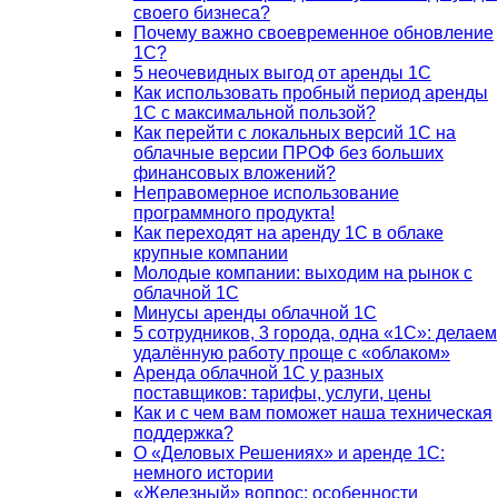
своего бизнеса?
Почему важно своевременное обновление
1С?
5 неочевидных выгод от аренды 1С
Как использовать пробный период аренды
1С с максимальной пользой?
Как перейти с локальных версий 1С на
облачные версии ПРОФ без больших
финансовых вложений?
Неправомерное использование
программного продукта!
Как переходят на аренду 1С в облаке
крупные компании
Молодые компании: выходим на рынок с
облачной 1С
Минусы аренды облачной 1С
5 сотрудников, 3 города, одна «1С»: делаем
удалённую работу проще с «облаком»
Аренда облачной 1С у разных
поставщиков: тарифы, услуги, цены
Как и с чем вам поможет наша техническая
поддержка?
О «Деловых Решениях» и аренде 1С:
немного истории
«Железный» вопрос: особенности