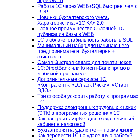
через WEB
Работа 1С через WEB+SQL быстрее, чем с
RDP
Новинки бухгалтерского учета.
Характеристика «1С:КА» 2.0
Главное преимущество Облачной 1С:
публикация базы в WEB
1С в облаке: стабильность работы в SQL
Минимальный набор для начинающего
предпринимателя: бухгалтерия +
отчетность
Самая быстрая связка для печати чеков
1С:DirectBank или Клиент-Банк прямо в
любимой программе
Дополнительные сервисы 1С:
«Контрагент», «1Спарк Риски», «Старт
ЭДО»
Три способа ускорить работу в программах
1С
Поддержка электронных трудовых книжек
(ЭТК) в программных решениях 1С
Как настроить VipNet для входа в личный
кабинет в налоговой
Бухгалтерия на удалёнке — норма жизни
Как перевести 1С на удаленную работу?