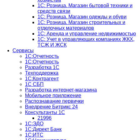
1С: Розница. Магазин бытовой техники и
средств связи
1С: Розница. Магазин одежды и обуви
1С: Розница. Магазин строительных и
отделочных материалов
1С: Аренда и управление недвижимостью
1C: Учет в управляющих компаниях ЖКХ,
ТСЖ И ЖСК
Сервисы
1С:Отчетность
1С:Отчетность
Разработка 1С
Техподдержка
1С:Контрагент
1С СБП
Разработка интернет-магазина
Мобильное приложение
Распознавание первички
Внедрение Битрикс 24
Консультанты 1С
21996
1С:ЭДО
1С:Директ Банк
1С:ИТС