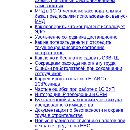
схемы, связанные с использованием
самозанятых
МЧД в 1С-Отчетности: законодательная
база, предпосылки использования, выпуск
МЧД
Как проверить, что контрагент использует
ЭДО
Увольнение сотрудника дистанционно
Как не потерять деньги и отследить
текущее финансовое состояние
контрагентов
Как легко и бесплатно сдавать СЗВ-ТД
Сокращаем расходы на оплату труда
Ошибки работодателей при сокращении
сотрудников
Корректировка остатков ЕГАИС в
1С:Розница
Частые ошибки при работе с 1С:ЗУП
Интеграция IP-телефонии и CRM
Бухгалтерский и налоговый учет выкупа
арендованного имущества
Документация по безопасности и охране
труда в строительстве
Новые правила по списанию налогов при
нехватке средств на ЕНС