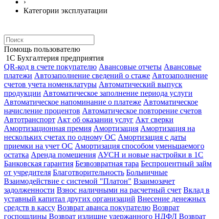
›
Категории эксплуатации
Помощь пользователю
1С Бухгалтерия предприятия
QR-код в счете покупателю
Авансовые отчеты
Авансовые
платежи
Автозаполнение сведений о стаже
Автозаполнение
счетов учета номенклатуры
Автоматический выпуск
продукции
Автоматическое заполнение периода услуги
Автоматическое напоминание о платеже
Автоматическое
начисление процентов
Автоматическое повторение счетов
Автотранспорт
Акт об оказании услуг
Акт сверки
Амортизационная премия
Амортизация
Амортизация на
нескольких счетах по одному ОС
Амортизация с даты
приемки на учет ОС
Амортизация способом уменьшаемого
остатка
Аренда помещения
АУСН и новые настройки в 1С
Банковская гарантия
Безвозвратная тара
Беспроцентный займ
от учредителя
Благотворительность
Больничные
Взаимодействие с системой "Платон"
Взаимозачет
задолженности
Взнос наличными на расчетный счет
Вклад в
уставный капитал других организаций
Внесение денежных
средств в кассу
Возврат аванса покупателю
Возврат
госпошлины
Возврат излишне удержанного НДФЛ
Возврат