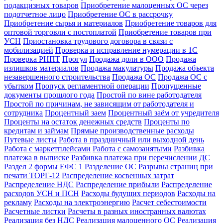
подакцизных товаров
Приобретение малоценных ОС через
подотчетное лицо
Приобретение ОС в рассрочку
Приобретение сырья и материалов
Приобретение товаров для
оптовой торговли с постоплатой
Приобретение товаров при
УСН
Приостановка трудового договора в связи с
мобилизацией
Проверка и исправление нумерации в 1С
Проверка РНПТ
Прогул
Продажа доли в ООО
Продажа
излишков материалов
Продажа макулатуры
Продажа объекта
незавершенного строительства
Продажа ОС
Продажа ОС с
убытком
Пропуск регламентной операции
Пропущенные
документы прошлого года
Простой по вине работодателя
Простой по причинам, не зависящим от работодателя и
сотрудника
Процентный заем
Процентный заём от учредителя
Проценты на остаток денежных средств
Проценты по
кредитам и займам
Прямые производственные расходы
Путевые листы
Работа в праздничный или выходной день
Работа с маркетплейсами
Работа с самозанятыми
Разбивка
платежа в выписке
Разбивка платежа при перечислении ДС
Раздел 2 формы ЕФС 1
Разделение ОС
Разрывы страниц при
печати ТОРГ-12
Распределение косвенных затрат
Распределение НДС
Распределение прибыли
Распределение
расходов УСН и ПСН
Расходы будущих периодов
Расходы на
рекламу
Расходы на электроэнергию
Расчет себестоимости
Расчетные листки
Расчеты в разных иностранных валютах
Реализация без НДС
Реализация малоценного ОС
Реализация