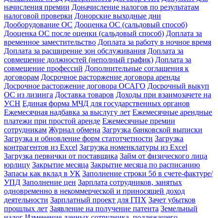
начисления премии
Доначисление налогов по результатам
налоговой проверки
Донорские выходные дни
Дооборудование ОС
Дооценка ОС (сальдовый способ)
Дооценка ОС после оценки (сальдовый способ)
Доплата за
временное заместительство
Доплата за работу в ночное время
Доплата за расширение зон обслуживания
Доплата за
совмещение должностей (неполный график)
Доплата за
совмещение профессий
Дополнительные соглашения к
договорам
Досрочное расторжение договора аренды
Досрочное расторжение договора ОСАГО
Досрочный выкуп
ОС из лизинга
Доставка товаров
Доходы при взаимозачете на
УСН
Единая форма МЧД для государственных органов
Ежемесячная надбавка за выслугу лет
Ежемесячные арендные
платежи при простой аренде
Ежемесячные премии
сотрудникам
Журнал обмена
Загрузка банковской выписки
Загрузка и обновление форм статотчетности
Загрузка
контрагентов из Excel
Загрузка номенклатуры из Excel
Загрузка первички от поставщика
Займ от физического лица
юрлицу
Закрытие месяца
Закрытие месяца по расписанию
Запасы как вклад в УК
Заполнение строки 5б в счете-фактуре/
УПД
Заполнение цен
Зарплата сотрудников, занятых
одновременно в некоммерческой и приносящей доход
деятельности
Зарплатный проект для ГПХ
Зачет убытков
прошлых лет
Заявление на получение патента
Земельный
налог
Изменение данных сотрудника, подлежащего