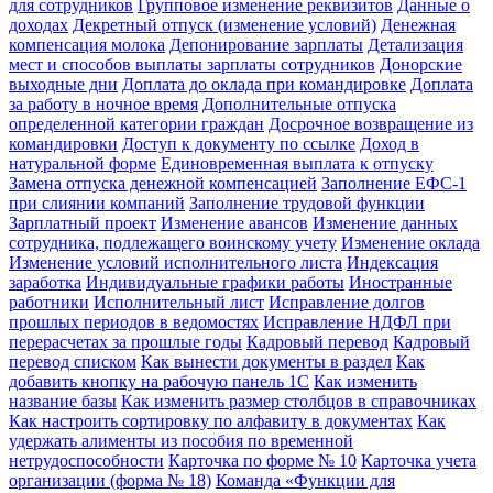
для сотрудников
Групповое изменение реквизитов
Данные о
доходах
Декретный отпуск (изменение условий)
Денежная
компенсация молока
Депонирование зарплаты
Детализация
мест и способов выплаты зарплаты сотрудников
Донорские
выходные дни
Доплата до оклада при командировке
Доплата
за работу в ночное время
Дополнительные отпуска
определенной категории граждан
Досрочное возвращение из
командировки
Доступ к документу по ссылке
Доход в
натуральной форме
Единовременная выплата к отпуску
Замена отпуска денежной компенсацией
Заполнение ЕФС-1
при слиянии компаний
Заполнение трудовой функции
Зарплатный проект
Изменение авансов
Изменение данных
сотрудника, подлежащего воинскому учету
Изменение оклада
Изменение условий исполнительного листа
Индексация
заработка
Индивидуальные графики работы
Иностранные
работники
Исполнительный лист
Исправление долгов
прошлых периодов в ведомостях
Исправление НДФЛ при
перерасчетах за прошлые годы
Кадровый перевод
Кадровый
перевод списком
Как вынести документы в раздел
Как
добавить кнопку на рабочую панель 1С
Как изменить
название базы
Как изменить размер столбцов в справочниках
Как настроить сортировку по алфавиту в документах
Как
удержать алименты из пособия по временной
нетрудоспособности
Карточка по форме № 10
Карточка учета
организации (форма № 18)
Команда «Функции для