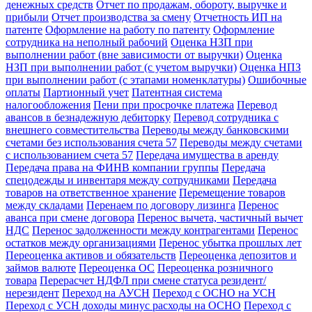
денежных средств
Отчет по продажам, обороту, выручке и
прибыли
Отчет производства за смену
Отчетность ИП на
патенте
Оформление на работу по патенту
Оформление
сотрудника на неполный рабочий
Оценка НЗП при
выполнении работ (вне зависимости от выручки)
Оценка
НЗП при выполнении работ (с учетом выручки)
Оценка НПЗ
при выполнении работ (с этапами номенклатуры)
Ошибочные
оплаты
Партионный учет
Патентная система
налогообложения
Пени при просрочке платежа
Перевод
авансов в безнадежную дебиторку
Перевод сотрудника с
внешнего совместительства
Переводы между банковскими
счетами без использования счета 57
Переводы между счетами
с использованием счета 57
Передача имущества в аренду
Передача права на ФИНВ компании группы
Передача
спецодежды и инвентаря между сотрудниками
Передача
товаров на ответственное хранение
Перемещение товаров
между складами
Перенаем по договору лизинга
Перенос
аванса при смене договора
Перенос вычета, частичный вычет
НДС
Перенос задолженности между контрагентами
Перенос
остатков между организациями
Перенос убытка прошлых лет
Переоценка активов и обязательств
Переоценка депозитов и
займов валюте
Переоценка ОС
Переоценка розничного
товара
Перерасчет НДФЛ при смене статуса резидент/
нерезидент
Переход на АУСН
Переход с ОСНО на УСН
Переход с УСН доходы минус расходы на ОСНО
Переход с