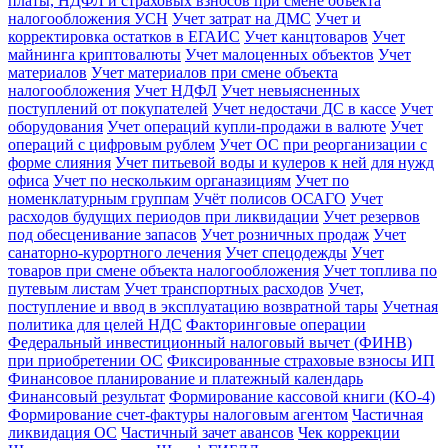
платы, НДФЛ и страховых взносов при смене объекта
налогообложения УСН
Учет затрат на ДМС
Учет и
корректировка остатков в ЕГАИС
Учет канцтоваров
Учет
майнинга криптовалюты
Учет малоценных объектов
Учет
материалов
Учет материалов при смене объекта
налогообложения
Учет НДФЛ
Учет невыясненных
поступлений от покупателей
Учет недостачи ДС в кассе
Учет
оборудования
Учет операций купли-продажи в валюте
Учет
операций с цифровым рублем
Учет ОС при реорганизации с
форме слияния
Учет питьевой воды и кулеров к ней для нужд
офиса
Учет по нескольким органазициям
Учет по
номенклатурным группам
Учёт полисов ОСАГО
Учет
расходов будущих периодов при ликвидации
Учет резервов
под обесценивание запасов
Учет розничных продаж
Учет
санаторно-курортного лечения
Учет спецодежды
Учет
товаров при смене объекта налогообложения
Учет топлива по
путевым листам
Учет транспортных расходов
Учет,
поступление и ввод в эксплуатацию возвратной тары
Учетная
политика для целей НДС
Факторинговые операции
Федеральный инвестиционный налоговый вычет (ФИНВ)
при приобретении ОС
Фиксированные страховые взносы ИП
Финансовое планирование и платежный календарь
Финансовый результат
Формирование кассовой книги (КО-4)
Формирование счет-фактуры налоговым агентом
Частичная
ликвидация ОС
Частичный зачет авансов
Чек коррекции