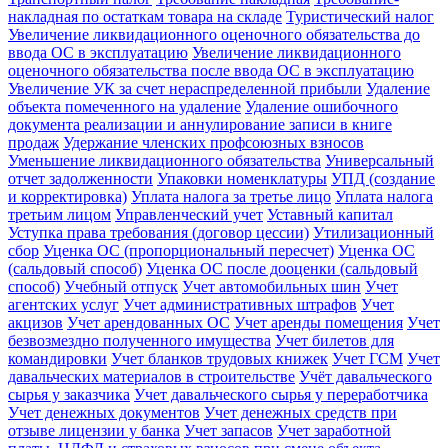
накладная по остаткам товара на складе
Туристический налог
Увеличение ликвидационного оценочного обязательства до
ввода ОС в эксплуатацию
Увеличение ликвидационного
оценочного обязательства после ввода ОС в эксплуатацию
Увеличение УК за счет нераспределенной прибыли
Удаление
объекта помеченного на удаление
Удаление ошибочного
документа реализации и аннулирование записи в книге
продаж
Удержание членских профсоюзных взносов
Уменьшение ликвидационного обязательства
Универсальный
отчет задолженности
Упаковки номенклатуры
УПД (создание
и корректировка)
Уплата налога за третье лицо
Уплата налога
третьим лицом
Управленческий учет
Уставный капитал
Уступка права требования (договор цессии)
Утилизационный
сбор
Уценка ОС (пропорциональный пересчет)
Уценка ОС
(сальдовый способ)
Уценка ОС после дооценки (сальдовый
способ)
Учебный отпуск
Учет автомобильных шин
Учет
агентских услуг
Учет административных штрафов
Учет
акцизов
Учет арендованных ОС
Учет аренды помещения
Учет
безвозмездно полученного имущества
Учет билетов для
командировки
Учет бланков трудовых книжек
Учет ГСМ
Учет
давальческих материалов в строительстве
Учёт давальческого
сырья у заказчика
Учет давальческого сырья у переработчика
Учет денежных документов
Учет денежных средств при
отзыве лицензии у банка
Учет запасов
Учет заработной