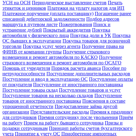
УСН на ОСН
Периодическое выставление счетов
Печать
этикеток и ценников
Платежки на уплату налогов для ИП
Платежное поручение (оплата поставщику)
Погашение ранее
списанной дебиторской задолженности
Подбор адресов
маршрута в путевом листе
Пожертвования
Поиск и
устранение дублей
Покрытый аккредитив
Покупка
автомобиля у физического лица
Покупка доли в УК
Покупка
ОС бывших в эксплуатации
Покупка товаров для розничной
торговли
Покупка услуг через агента
Получение права на
ФИНВ от компании группы
Получение страхового
возмещения и ремонт автомобиля по КАСКО
Получение
страхового возмещения и ремонт автомобиля по ОСАГО
Помощь от учредителя
Порядок расчета аванса
Пособие по
нетрудоспособности
Поступление дополнительных расходов
Поступление и ввод в эксплуатацию ОС
Поступление оплаты
от покупателя
Поступление от иностранного поставщика
Поступление товара склад
Поступление товаров и услуг
Поступление товаров на несколько складов
Поступление
товаров от иностранного поставщика
Пояснения в составе
упрощенной отчетности
Предоставление займа другой
организации
Представительские расходы
Премия к празднику
для сотрудников
Премия сотруднику после увольнения
Приём
на работу
Прием на работу бывшего сотрудника
Призы и
подарки сотрудникам
Принцип работы счетов бухгалтерского
учета
Принятие к учету ОС
Приобретение импортных