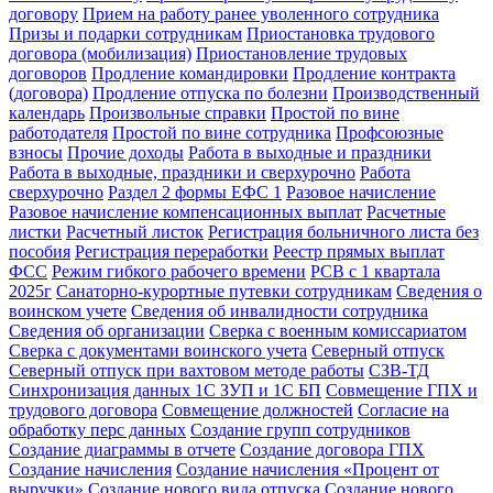
договору
Прием на работу ранее уволенного сотрудника
Призы и подарки сотрудникам
Приостановка трудового
договора (мобилизация)
Приостановление трудовых
договоров
Продление командировки
Продление контракта
(договора)
Продление отпуска по болезни
Производственный
календарь
Произвольные справки
Простой по вине
работодателя
Простой по вине сотрудника
Профсоюзные
взносы
Прочие доходы
Работа в выходные и праздники
Работа в выходные, праздники и сверхурочно
Работа
сверхурочно
Раздел 2 формы ЕФС 1
Разовое начисление
Разовое начисление компенсационных выплат
Расчетные
листки
Расчетный листок
Регистрация больничного листа без
пособия
Регистрация переработки
Реестр прямых выплат
ФСС
Режим гибкого рабочего времени
РСВ с 1 квартала
2025г
Санаторно-курортные путевки сотрудникам
Сведения о
воинском учете
Сведения об инвалидности сотрудника
Сведения об организации
Сверка с военным комиссариатом
Сверка с документами воинского учета
Северный отпуск
Северный отпуск при вахтовом методе работы
СЗВ-ТД
Синхронизация данных 1С ЗУП и 1С БП
Совмещение ГПХ и
трудового договора
Совмещение должностей
Согласие на
обработку перс данных
Создание групп сотрудников
Создание диаграммы в отчете
Создание договора ГПХ
Создание начисления
Создание начисления «Процент от
выручки»
Создание нового вида отпуска
Создание нового