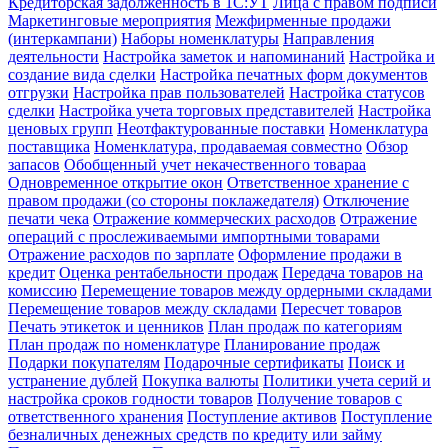
Кредиторская задолженность в 1С:УТ
Лица с правом подписи
Маркетинговые мероприятия
Межфирменные продажи
(интеркампани)
Наборы номенклатуры
Направления
деятельности
Настройка заметок и напоминаний
Настройка и
создание вида сделки
Настройка печатных форм документов
отгрузки
Настройка прав пользователей
Настройка статусов
сделки
Настройка учета торговых представителей
Настройка
ценовых групп
Неотфактурованные поставки
Номенклатура
поставщика
Номенклатура, продаваемая совместно
Обзор
запасов
Обобщенный учет некачественного товараа
Одновременное открытие окон
Ответственное хранение с
правом продажи (со стороны поклажедателя)
Отключение
печати чека
Отражение коммерческих расходов
Отражение
операций с прослеживаемыми импортными товарами
Отражение расходов по зарплате
Оформление продажи в
кредит
Оценка рентабельности продаж
Передача товаров на
комиссию
Перемещение товаров между ордерными складами
Перемещение товаров между складами
Пересчет товаров
Печать этикеток и ценников
План продаж по категориям
План продаж по номенклатуре
Планирование продаж
Подарки покупателям
Подарочные сертификаты
Поиск и
устранение дублей
Покупка валюты
Политики учета серий и
настройка сроков годности товаров
Получение товаров с
ответственного хранения
Поступление активов
Поступление
безналичных денежных средств по кредиту или займу