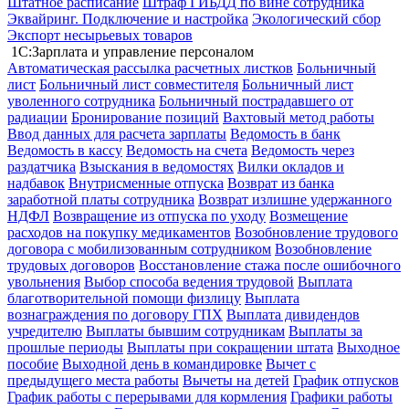
Штатное расписание
Штраф ГИБДД по вине сотрудника
Эквайринг. Подключение и настройка
Экологический сбор
Экспорт несырьевых товаров
1С:Зарплата и управление персоналом
Автоматическая рассылка расчетных листков
Больничный
лист
Больничный лист совместителя
Больничный лист
уволенного сотрудника
Больничный пострадавшего от
радиации
Бронирование позиций
Вахтовый метод работы
Ввод данных для расчета зарплаты
Ведомость в банк
Ведомость в кассу
Ведомость на счета
Ведомость через
раздатчика
Взыскания в ведомостях
Вилки окладов и
надбавок
Внутрисменные отпуска
Возврат из банка
заработной платы сотрудника
Возврат излишне удержанного
НДФЛ
Возвращение из отпуска по уходу
Возмещение
расходов на покупку медикаментов
Возобновление трудового
договора с мобилизованным сотрудником
Возобновление
трудовых договоров
Восстановление стажа после ошибочного
увольнения
Выбор способа ведения трудовой
Выплата
благотворительной помощи физлицу
Выплата
вознаграждения по договору ГПХ
Выплата дивидендов
учредителю
Выплаты бывшим сотрудникам
Выплаты за
прошлые периоды
Выплаты при сокращении штата
Выходное
пособие
Выходной день в командировке
Вычет с
предыдущего места работы
Вычеты на детей
График отпусков
График работы с перерывами для кормления
Графики работы