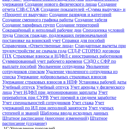
удержания
Создание нового физического лицаа
Создание
отчета СЗВ-СТАЖ
Создание показателей «Сумма выручки» и
«Процент от выручки»
Создание разрядов и категорий
Создание сменного графика работы
Создание табеля
Создание тарифных групп
Создание территорий
Сокращённый и неполный рабочие дни
Спецоценка условий
труда
Список граждан, подлежащих первоначальной
постановке на воинский учет
Справки для пособий
Справочник «Ответственные лица»
Стандартные вычеты при
трудоустройстве не сначала года
СТД-Р
СТОРНО договора
ГПХ
Страховые взносы и НДФЛ с иностранных работников
Суммированный учет рабочего времени
СЭДО с СФР по
выплате пособий
Увольнение сотрудника
Увольнение
сотрудников списком
Удаление уволенного сотрудника из
списка
Удержание добровольных страховых взносов
Удержание страховых взносов в НПФ
Установка рабочей даты
Учебный отпуск
Учебный отпуск
Учет аренды у физического
лица
Учет НДФЛ при депонировании зарплаты
Учет
переработок при СУРВ
Учет премий в среднем заработке
Учет специальностей сотрудников
Учет стажа
Учет
удержаний по ИЛ при неполной занятости
Учет ученых
степеней и званий
Шаблоны ввода исходных данных
Штатное расписание (внесение изменений)
Штатное
расписание (создание)
1С:Управление торговлей