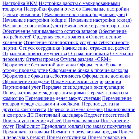
Настройка ККМ
Настройка работы с маркированными
товарами
Настройки форм и отчетов
Начальные настройки
(деньги, компания)
Начальные настройки (кадровый учет)
Начальные настройки (общие)
Начальные настройки (склад)
Начальные настройки (учет)
Начисление и расчет зарплаты
Обеспечение минимального остатка запасов
Обеспечение
потребностей
Ордерная схема хранения
Ответственное
хранение
Отнесение транспортных услуг на себестоимость
партии
Отпуск сотрудника (начисление, отражение, расчет)
Отражение нового имущества
Отражение оплаты
Отчеты по
персоналу
Отчеты продаж
Отчеты раздела «CRM»
Оформление бесплатной доставки
Оформление брака в
отходы производстве
Оформление брака в прочие расходы
Оформление брака на себестоимость
Оформление доставки
Оформление продажи
Параметрические спецификации
Партионный учет
Передача спецодежды в эксплуатацию
Передача товара между организациями
Передача товара на
комиссию
Перемещение денег между счетами
Перемещение
товаров между складами и ячейками
Перенос долга на
другого контрагента
Перенос и отмена резерва
Планирование
и контроль ДС
Платежный календарь
Подсчет посетителей
Поиск и устранение дублей
Покупка валюты
Поступление
услуг
Прайс-лист
Предоплата (оплата) по заказу покупателя
Предоплата за товары
Премии по результатам продаж
Прием
и передача в ремонт
Прием сотрудника
Прием товаров на