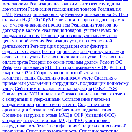
металлолома
Реализация нескольким контрагентам одним
документом
Реализация подакцизных товаров
Реализация
ТМЦ
Реализация товаров в у.е
Реализация товаров на УСН со
ставками НДС 20 (10)%
Реализация товаров по договорам в
у.е. с увеличивающим процентом
Реализация товаров по
договору в валюте
Реализация товаров, учитываемых по
продажным ценам
Реализация товаров, учитываемых по
ценам приобретения
Реализация услуг по неосновной
деятельности
Регистрация продавцом счет-фактур в
отдельных случаях
Регистрация счет-фактур покупателем, в
отдельных случаях
Резервы по оплате отпусков
Резервы по
оплате труда
Резервы по сомнительным долгам
Ремонт ОС
Реформация баланса
РНПТ по прослеживаемым ОС
РСВ с 1
квартала 2025г
Сборка малоценного объекта из
комплектующих
Сведения о воинском учете
Сведения о
приеме или увольнении сотрудников, подлежащих воинскому
учету
Себестоимость - расчет и калькуляция
СЗВ-СТАЖ
Совмещение УСН и патента
Согласование авансовых отчетов
с возвратами и удержаниями
Согласование платежей
Создание иностранного контрагента
Создание новой
организации
Создание обособленного подразделения
Создание, загрузка и отзыв МЧД в СФР (бывший ФСС)
Создание, загрузка и отзыв МЧД в ФНС
Сортировка
сотрудников в табеле
Спецификация
Спецификация готовой
продукции
Списание задолженности
Списание затрат на