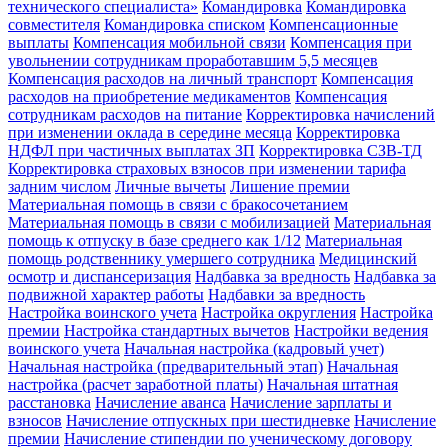
технического специалиста»
Командировка
Командировка
совместителя
Командировка списком
Компенсационные
выплаты
Компенсация мобильной связи
Компенсация при
увольнении сотрудникам проработавшим 5,5 месяцев
Компенсация расходов на личный транспорт
Компенсация
расходов на приобретение медикаментов
Компенсация
сотрудникам расходов на питание
Корректировка начислений
при изменении оклада в середине месяца
Корректировка
НДФЛ при частичных выплатах ЗП
Корректировка СЗВ-ТД
Корректировка страховых взносов при изменении тарифа
задним числом
Личные вычеты
Лишение премии
Материальная помощь в связи с бракосочетанием
Материальная помощь в связи с мобилизацией
Материальная
помощь к отпуску в базе среднего как 1/12
Материальная
помощь родственнику умершего сотрудника
Медицинский
осмотр и диспансеризация
Надбавка за вредность
Надбавка за
подвижной характер работы
Надбавки за вредность
Настройка воинского учета
Настройка округления
Настройка
премии
Настройка стандартных вычетов
Настройки ведения
воинского учета
Начальная настройка (кадровый учет)
Начальная настройка (предварительный этап)
Начальная
настройка (расчет заработной платы)
Начальная штатная
расстановка
Начисление аванса
Начисление зарплаты и
взносов
Начисление отпускных при шестидневке
Начисление
премии
Начисление стипендии по ученическому договору