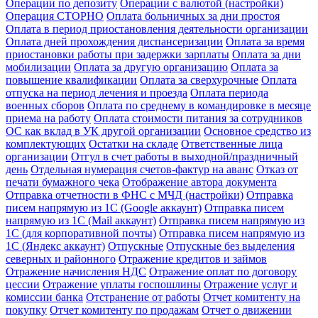
Операции по депозиту
Операции с валютой (настройки)
Операция СТОРНО
Оплата больничных за дни простоя
Оплата в период приостановления деятельности организации
Оплата дней прохождения диспансеризации
Оплата за время
приостановки работы при задержки зарплаты
Оплата за дни
мобилизации
Оплата за другую организацию
Оплата за
повышение квалификации
Оплата за сверхурочные
Оплата
отпуска на период лечения и проезда
Оплата периода
военных сборов
Оплата по среднему в командировке в месяце
приема на работу
Оплата стоимости питания за сотрудников
ОС как вклад в УК другой организации
Основное средство из
комплектующих
Остатки на складе
Ответственные лица
организации
Отгул в счет работы в выходной/праздничный
день
Отдельная нумерация счетов-фактур на аванс
Отказ от
печати бумажного чека
Отображение автора документа
Отправка отчетности в ФНС с МЧД (настройки)
Отправка
писем напрямую из 1С (Google аккаунт)
Отправка писем
напрямую из 1С (Mail аккаунт)
Отправка писем напрямую из
1С (для корпоративной почты)
Отправка писем напрямую из
1С (Яндекс аккаунт)
Отпускные
Отпускные без выделения
северных и районного
Отражение кредитов и займов
Отражение начисления НДС
Отражение оплат по договору
цессии
Отражение уплаты госпошлины
Отражение услуг и
комиссии банка
Отстранение от работы
Отчет комитенту на
покупку
Отчет комитенту по продажам
Отчет о движении