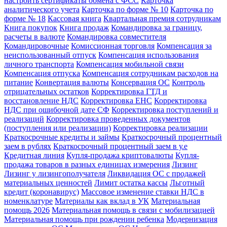
настроить сертификаты обмена с ФСС
Карточка
аналитического учета
Карточка по форме № 10
Карточка по
форме № 18
Кассовая книга
Квартальная премия сотрудникам
Книга покупок
Книга продаж
Командировка за границу,
расчеты в валюте
Командировка совместителя
Командировочные
Комиссионная торговля
Компенсация за
неиспользованный отпуск
Компенсация использования
личного транспорта
Компенсация мобильной связи
Компенсация отпуска
Компенсация сотрудникам расходов на
питание
Конвертация валюты
Консервация ОС
Контроль
отрицательных остатков
Корректировка ГТД и
восстановление НДС
Корректировка ЕНС
Корректировка
НДС при ошибочной дате СФ
Корректировка поступлений и
реализаций
Корректировка проведенных документов
(поступления или реализации)
Корректировка реализации
Краткосрочные кредиты и займы
Краткосрочный процентный
заем в рублях
Краткосрочный процентный заем в у.е
Кредитная линия
Купля-продажа криптовалюты
Купля-
продажа товаров в разных единицах измерения
Лизинг
Лизинг у лизингополучателя
Ликвидация ОС с продажей
материальных ценностей
Лимит остатка кассы
Льготный
кредит (коронавирус)
Массовое изменение ставки НДС в
номенклатуре
Материалы как вклад в УК
Материальная
помощь 2026
Материальная помощь в связи с мобилизацией
Материальная помощь при рождении ребенка
Модернизация