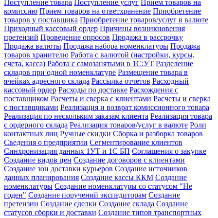
Поступление товара
Поступление услуг
Прием товаров на
комиссию
Прием товаров на ответхранение
Приобретение
товаров у поставщика
Приобретение товаров/услуг в валюте
Приходный кассовый ордер
Причины возникновения
претензий
Проведение опросов
Продажа в рассрочку
Продажа валюты
Продажа набора номенклатуры
Продажа
товаров хранителю
Работа с валютой (настройки, курсы,
счета, касса)
Работа с самозанятыми в 1С:УТ
Разделение
складов при одной номенклатуре
Размещение товара в
ячейках адресного склада
Рассылка отчетов
Расходный
кассовый ордер
Расходы по доставке
Расхождения с
поставщиком
Расчеты и сверка с клиентами
Расчеты и сверка
с поставщиками
Реализация и возврат комиссионного товара
Реализация по нескольким заказам клиента
Реализация товара
с ордерного склада
Реализация товаров/услуг в валюте
Роли
контактных лиц
Ручные скидки
Сборка и разборка товаров
Сведения о предприятии
Сегментирование клиентов
Синхронизация данных 1УТ и 1С БП
Соглашения о закупке
Создание видов цен
Создание договоров с клиентами
Создание зон доставки курьеров
Создание источников
данных планирования
Создание кассы ККМ
Создание
номенклатуры
Создание номенклатуры со статусом "Не
годен"
Создание поручений экспедиторам
Создание
претензии
Создание сделки
Создание склада
Создание
статусов сборки и доставки
Создание типов транспортных