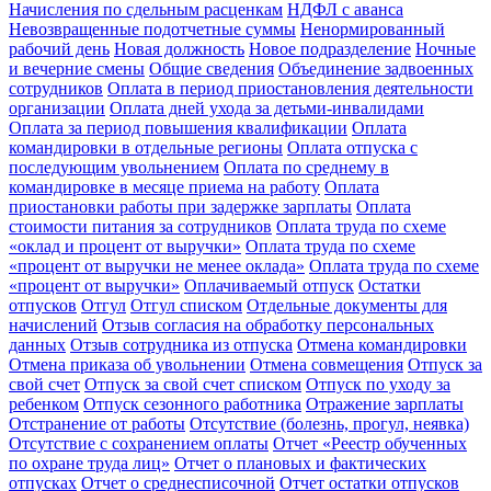
Начисления по сдельным расценкам
НДФЛ с аванса
Невозвращенные подотчетные суммы
Ненормированный
рабочий день
Новая должность
Новое подразделение
Ночные
и вечерние смены
Общие сведения
Объединение задвоенных
сотрудников
Оплата в период приостановления деятельности
организации
Оплата дней ухода за детьми-инвалидами
Оплата за период повышения квалификации
Оплата
командировки в отдельные регионы
Оплата отпуска с
последующим увольнением
Оплата по среднему в
командировке в месяце приема на работу
Оплата
приостановки работы при задержке зарплаты
Оплата
стоимости питания за сотрудников
Оплата труда по схеме
«оклад и процент от выручки»
Оплата труда по схеме
«процент от выручки не менее оклада»
Оплата труда по схеме
«процент от выручки»
Оплачиваемый отпуск
Остатки
отпусков
Отгул
Отгул списком
Отдельные документы для
начислений
Отзыв согласия на обработку персональных
данных
Отзыв сотрудника из отпуска
Отмена командировки
Отмена приказа об увольнении
Отмена совмещения
Отпуск за
свой счет
Отпуск за свой счет списком
Отпуск по уходу за
ребенком
Отпуск сезонного работника
Отражение зарплаты
Отстранение от работы
Отсутствие (болезнь, прогул, неявка)
Отсутствие с сохранением оплаты
Отчет «Реестр обученных
по охране труда лиц»
Отчет о плановых и фактических
отпусках
Отчет о среднесписочной
Отчет остатки отпусков