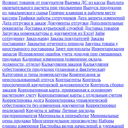
Возврат товаров от покупателя
Выемка ДС из кассы
Выплата
окончательного расчета при увольнении
Выпуск продукции
из давальческого сырья
Горячие клавиши в рабочем месте
кассира
Графики работы сотрудников
Дата запрета изменений
Дата отгрузки в заказе
Документы отгрузки
Дополнительные
реквизиты
Доставка курьерской службой
Доставка товаров
Загрузка номенклатуры и документов из Excel
Займ
сотруднику
Заказ-наряд
Заказы покупателей
Заказы
поставщику
Закрытие отчетного периода
Закупка товара у
иностранного поставщика
Зачет предоплаты
Инвентаризация
запасов
Исправление ошибок учета доходов при смешанных
продажах
Кадровые изменения (изменение оклада,
должности, отдела)
Калькуляция заказов
Калькуляция
себестоимости продукции (плановая и фактическая)
Категории и типы номенклатуры
Компенсация за
неиспользованный отпуск
Контрагенты
Контроль
просроченной кредиторской задолженности
Контроль сборки
заказов
Корпоративная карта, привязанная к основному
расчетному счету
Корпоративные карты с отдельным счетом
Корректировка долга
Корректировка управленческой
себестоимости без изменения документов
Корректировки
реализаций
Кредиты и займы
Личные расходы
предпринимателя
Материалы в переработке
Минимальные
цены продажи
Многопередельное производство
Наборы
единиц измерения
Настройка видов начислений и удержаний