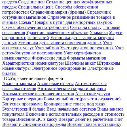
средств
Создание цен
Создание цен для межфирменных
продаж
Специальная цена
Способы обеспечения
потребностей
Справочник марки (бренды)
Справочник
сотрудники магазинов
Справочное размещение товаров в
ячейках
Схема "Товары в пути" для импортных закупок
Схемы обеспечения потребностей
Счета на оплату
Типовые
соглашения
Удаление помеченных объектов
Упаковка
Услуги
сторонних организаций
Установка даты запрета загрузки
данных
Установка даты запрета изменения данных
Учет
агентских услуг
Учет займов
Учет кредитов полученных
Учет
ретро-бонусов от поставщиков
Учет сертификатов
номенклатуры
Физические лица
Форматы магазинов
Характеристики номенклатуры
Шаблоны анкет
Штрихкоды
номенклатуры
Электронное бронирование
Электронные
билеты
1С:Управление нашей фирмой
Аванс и зарплата
Авансовые отчеты
Автоматическая
рассылка отчетов
Автоматические скидки и наценки
Автоматическое выставление счетов
Агентские услуги
Бартерные операции
Больничный лист (расчет и отражение)
Бонусная программа
Бронирование товара под заказ
Бухгалтерский баланс
Ввод начальных остатков
Виды заказов
покупателя
Включение дополнительных расходов в стоимость
товара
Внесение ДС в кассу
Возврат денег на расчетный счет
Возврат и списание спецодежды
Возврат товара поставщику