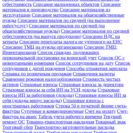
себестоимость
Списание малоценных объектов
Списание
материалов в производство
Списание материалов из
эксплуатации
Списание материалов на общехозяйственные
нужды
Списание материалов по средней (на выполнение
работ/услуг)
Списание материалов по средней (на
общехозяйственные нужды)
Списание материалов по средней
себестоимости (на выпуск продукции)
Списание НДС на
затраты
Списание переплаты налога не учтенного на ЕНС
Списание ТМЦ на нужды организации
Списание ТМЦ:
Инвентаризация
Список граждан, подлежащих
первоначальной постановке на воинский учет
Список ОС с
инвентарными номерами
Список сотрудников на дату
Список
сотрудников с датой рождения
Способы отражения зарплаты
Справка по розничным продажам
Справочник валюты
Сравнение режимов налогообложения
Стоимость чистых
активов
Страховые взносы
Страховые взносы за директора
Страховые взносы за себя ИП на УСН доходы
Страховые
взносы ИП за работников (доходы)
Страховые взносы ИП за
себя (доходы минус расходы)
Страховые взносы с
иностранных работников
Строка 5б в печатной форме счета-
фактуры
Суточные и командировочные
Счет на оплату
Счет-
фактура на аванс
Табель учета рабочего времени
Текущий
ремонт ОС
Товарно-транспортная накладная
Товарный знак
Торговый сбор
Транспортно-заготовительные расходы
Транспортный налог
Требование накладная
Требование-