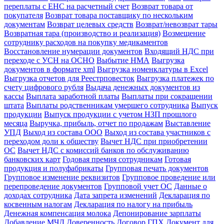
переплаты с ЕНС на расчетный счет
Возврат товара от
покупателя
Возврат товара поставщику по нескольким
документам
Возврат целевых средств
Возврат/невозврат тары
Возвратная тара (производство и реализация)
Возмещение
сотруднику расходов на покупку медикаментов
Восстановление нумерации документов
Входящий НДС при
переходе с УСН на ОСНО
Выбытие НМА
Выгрузка
документов в формате xml
Выгрузка номенклатуры в Excel
Выгрузка отчетов для Реестрповесток
Выгрузка платежек по
счету цифрового рубля
Выдача денежных документов из
кассы
Выплата заработной платы
Выплаты при сокращении
штата
Выплаты родственникам умершего сотрудника
Выпуск
продукции
Выпуск продукции с учетом НЗП прошлого
месяца
Выручка, прибыль, отчет по продажам
Выставление
УПД
Выход из состава ООО
Выход из состава участников с
переходом доли к обществу
Вычет НДС при приобретении
ОС
Вычет НДС с комиссий банков по обслуживанию
банковских карт
Годовая премия сотрудникам
Готовая
продукция и полуфабрикаты
Групповая печать документов
Групповое изменение реквизитов
Групповое проведение или
перепроведение документов
Групповой учет ОС
Данные о
доходах сотрудника
Дата запрета изменений
Декларация по
косвенным налогам
Декларация по налогу на прибыль
Денежная компенсация молока
Депонирование зарплаты
Добавление МЧД
Доверенность
Договор ГПХ
Документ для