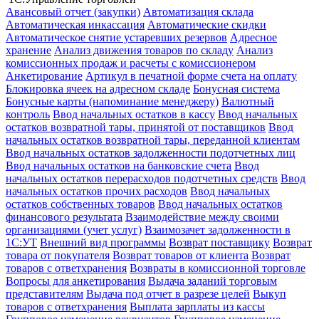
Авансовый отчет (закупки)
Автоматизация склада
Автоматическая инкассация
Автоматические скидки
Автоматическое снятие устаревших резервов
Адресное
хранение
Анализ движения товаров по складу
Анализ
комиссионных продаж и расчеты с комиссионером
Анкетирование
Артикул в печатной форме счета на оплату
Блокировка ячеек на адресном складе
Бонусная система
Бонусные карты (напоминание менеджеру)
Валютный
контроль
Ввод начальных остатков в кассу
Ввод начальных
остатков возвратной тары, принятой от поставщиков
Ввод
начальных остатков возвратной тары, переданной клиентам
Ввод начальных остатков задолженности подотчетных лиц
Ввод начальных остатков на банковские счета
Ввод
начальных остатков перерасходов подотчетных средств
Ввод
начальных остатков прочих расходов
Ввод начальных
остатков собственных товаров
Ввод начальных остатков
финансового результата
Взаимодействие между своими
организациями (учет услуг)
Взаимозачет задолженности в
1С:УТ
Внешний вид программы
Возврат поставщику
Возврат
товара от покупателя
Возврат товаров от клиента
Возврат
товаров с ответхранения
Возвраты в комиссионной торговле
Вопросы для анкетирования
Выдача заданий торговым
представителям
Выдача под отчет в разрезе целей
Выкуп
товаров с ответхранения
Выплата зарплаты из кассы