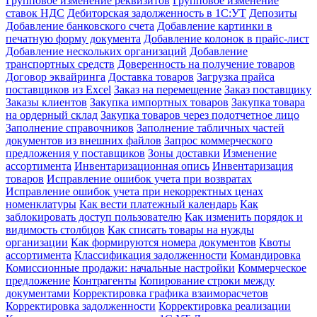
Групповое изменение реквизитов
Групповое изменение
ставок НДС
Дебиторская задолженность в 1С:УТ
Депозиты
Добавление банковского счета
Добавление картинки в
печатную форму документа
Добавление колонок в прайс-лист
Добавление нескольких организаций
Добавление
транспортных средств
Доверенность на получение товаров
Договор эквайринга
Доставка товаров
Загрузка прайса
поставщиков из Excel
Заказ на перемещение
Заказ поставщику
Заказы клиентов
Закупка импортных товаров
Закупка товара
на ордерный склад
Закупка товаров через подотчетное лицо
Заполнение справочников
Заполнение табличных частей
документов из внешних файлов
Запрос коммерческого
предложения у поставщиков
Зоны доставки
Изменение
ассортимента
Инвентаризационная опись
Инвентаризация
товаров
Исправление ошибок учета при возвратах
Исправление ошибок учета при некорректных ценах
номенклатуры
Как вести платежный календарь
Как
заблокировать доступ пользователю
Как изменить порядок и
видимость столбцов
Как списать товары на нужды
организации
Как формируются номера документов
Квоты
ассортимента
Классификация задолженности
Командировка
Комиссионные продажи: начальные настройки
Коммерческое
предложение
Контрагенты
Копирование строки между
документами
Корректировка графика взаиморасчетов
Корректировка задолженности
Корректировка реализации