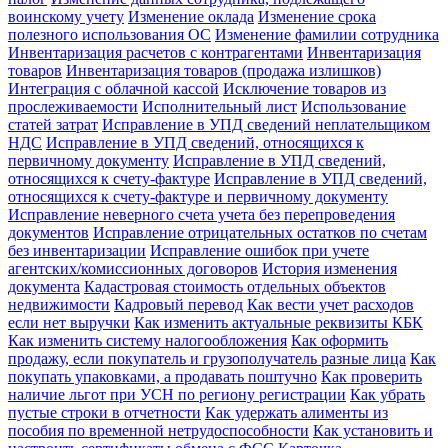
воинскому учету
Изменение оклада
Изменение срока
полезного использования ОС
Изменение фамилии сотрудника
Инвентаризация расчетов с контрагентами
Инвентаризация
товаров
Инвентаризация товаров (продажа излишков)
Интеграция с облачной кассой
Исключение товаров из
прослеживаемости
Исполнительный лист
Использование
статей затрат
Исправление в УПД сведений неплательщиком
НДС
Исправление в УПД сведений, относящихся к
первичному документу
Исправление в УПД сведений,
относящихся к счету-фактуре
Исправление в УПД сведений,
относящихся к счету-фактуре и первичному документу
Исправление неверного счета учета без перепроведения
документов
Исправление отрицательных остатков по счетам
без инвентаризации
Исправление ошибок при учете
агентских/комиссионных договоров
История изменения
документа
Кадастровая стоимость отдельных объектов
недвижимости
Кадровый перевод
Как вести учет расходов
если нет выручки
Как изменить актуальные реквизиты КБК
Как изменить систему налогообложения
Как оформить
продажу, если покупатель и грузополучатель разные лица
Как
покупать упаковками, а продавать поштучно
Как проверить
наличие льгот при УСН по региону регистрации
Как убрать
пустые строки в отчетности
Как удержать алименты из
пособия по временной нетрудоспособности
Как установить и