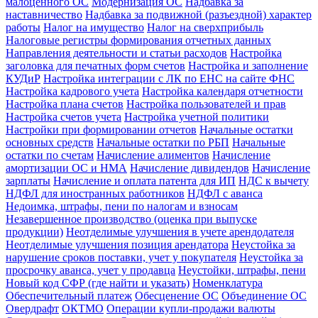
малоценного ОС
Модернизация ОС
Надбавка за
наставничество
Надбавка за подвижной (разъездной) характер
работы
Налог на имущество
Налог на сверхприбыль
Налоговые регистры формирования отчетных данных
Направления деятельности и статьи расходов
Настройка
заголовка для печатных форм счетов
Настройка и заполнение
КУДиР
Настройка интеграции с ЛК по ЕНС на сайте ФНС
Настройка кадрового учета
Настройка календаря отчетности
Настройка плана счетов
Настройка пользователей и прав
Настройка счетов учета
Настройка учетной политики
Настройки при формировании отчетов
Начальные остатки
основных средств
Начальные остатки по РБП
Начальные
остатки по счетам
Начисление алиментов
Начисление
амортизации ОС и НМА
Начисление дивидендов
Начисление
зарплаты
Начисление и оплата патента для ИП
НДС к вычету
НДФЛ для иностранных работников
НДФЛ с аванса
Недоимка, штрафы, пени по налогам и взносам
Незавершенное производство (оценка при выпуске
продукции)
Неотделимые улучшения в учете арендодателя
Неотделимые улучшения позиция арендатора
Неустойка за
нарушение сроков поставки, учет у покупателя
Неустойка за
просрочку аванса, учет у продавца
Неустойки, штрафы, пени
Новый код СФР (где найти и указать)
Номенклатура
Обеспечительный платеж
Обесценение ОС
Объединение ОС
Овердрафт
ОКТМО
Операции купли-продажи валюты