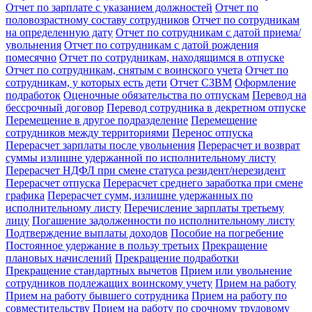
Отчет по зарплате с указанием должностей
Отчет по
половозрастному составу сотрудников
Отчет по сотрудникам
на определенную дату
Отчет по сотрудникам с датой приема/
увольнения
Отчет по сотрудникам с датой рождения
помесячно
Отчет по сотрудникам, находящимся в отпуске
Отчет по сотрудникам, снятым с воинского учета
Отчет по
сотрудникам, у которых есть дети
Отчет СЗВМ
Оформление
подработок
Оценочные обязательства по отпускам
Перевод на
бессрочный договор
Перевод сотрудника в декретном отпуске
Перемещение в другое подразделение
Перемещение
сотрудников между территориями
Перенос отпуска
Перерасчет зарплаты после увольнения
Перерасчет и возврат
суммы излишне удержанной по исполнительному листу
Перерасчет НДФЛ при смене статуса резидент/нерезидент
Перерасчет отпуска
Перерасчет среднего заработка при смене
графика
Перерасчет сумм, излишне удержанных по
исполнительному листу
Перечисление зарплаты третьему
лицу
Погашение задолженности по исполнительному листу
Подтверждение выплаты доходов
Пособие на погребение
Постоянное удержание в пользу третьих
Прекращение
плановых начислений
Прекращение подработки
Прекращение стандартных вычетов
Прием или увольнение
сотрудников подлежащих воинскому учету
Прием на работу
Прием на работу бывшего сотрудника
Прием на работу по
совместительству
Прием на работу по срочному трудовому