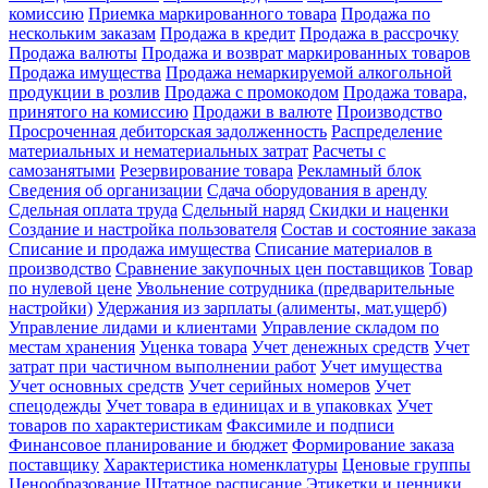
комиссию
Приемка маркированного товара
Продажа по
нескольким заказам
Продажа в кредит
Продажа в рассрочку
Продажа валюты
Продажа и возврат маркированных товаров
Продажа имущества
Продажа немаркируемой алкогольной
продукции в розлив
Продажа с промокодом
Продажа товара,
принятого на комиссию
Продажи в валюте
Производство
Просроченная дебиторская задолженность
Распределение
материальных и нематериальных затрат
Расчеты с
самозанятыми
Резервирование товара
Рекламный блок
Сведения об организации
Сдача оборудования в аренду
Сдельная оплата труда
Сдельный наряд
Скидки и наценки
Создание и настройка пользователя
Состав и состояние заказа
Списание и продажа имущества
Списание материалов в
производство
Сравнение закупочных цен поставщиков
Товар
по нулевой цене
Увольнение сотрудника (предварительные
настройки)
Удержания из зарплаты (алименты, мат.ущерб)
Управление лидами и клиентами
Управление складом по
местам хранения
Уценка товара
Учет денежных средств
Учет
затрат при частичном выполнении работ
Учет имущества
Учет основных средств
Учет серийных номеров
Учет
спецодежды
Учет товара в единицах и в упаковках
Учет
товаров по характеристикам
Факсимиле и подписи
Финансовое планирование и бюджет
Формирование заказа
поставщику
Характеристика номенклатуры
Ценовые группы
Ценообразование
Штатное расписание
Этикетки и ценники