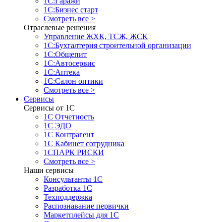
1С:Гаражи
1С:Бизнес старт
Смотреть все >
Отраслевые решения
Управление ЖХК, ТСЖ, ЖСК
1С:Бухгалтерия строительной организации
1С:Общепит
1С:Автосервис
1С:Аптека
1С:Салон оптики
Смотреть все >
Сервисы
Сервисы от 1С
1С Отчетность
1С ЭДО
1С Контрагент
1С Кабинет сотрудника
1СПАРК РИСКИ
Смотреть все >
Наши сервисы
Консультанты 1С
Разработка 1С
Техподдержка
Распознавание первички
Маркетплейсы для 1С