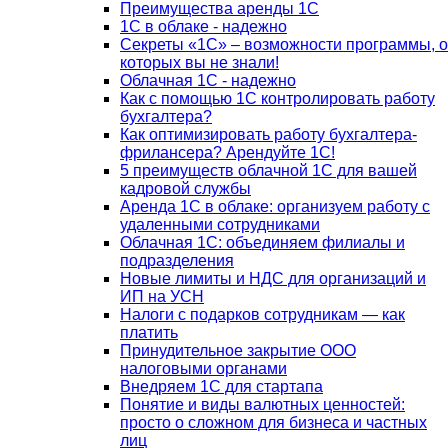
Преимущества аренды 1С
1С в облаке - надежно
Секреты «1С» – возможности программы, о
которых вы не знали!
Облачная 1С - надежно
Как с помощью 1С контролировать работу
бухгалтера?
Как оптимизировать работу бухгалтера-
фрилансера? Арендуйте 1С!
5 преимуществ облачной 1С для вашей
кадровой службы
Аренда 1С в облаке: организуем работу с
удаленными сотрудниками
Облачная 1С: объединяем филиалы и
подразделения
Новые лимиты и НДС для организаций и
ИП на УСН
Налоги с подарков сотрудникам — как
платить
Принудительное закрытие ООО
налоговыми органами
Внедряем 1С для стартапа
Понятие и виды валютных ценностей:
просто о сложном для бизнеса и частных
лиц