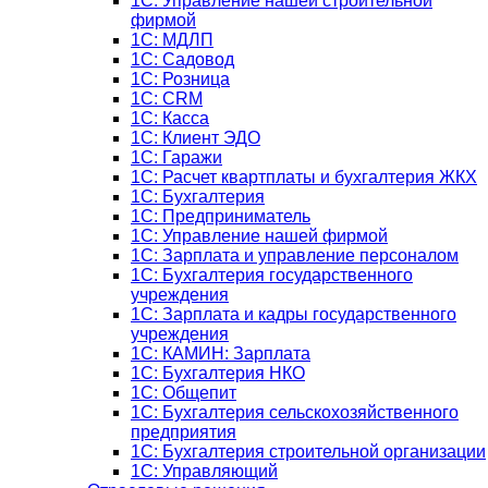
1С: Управление нашей строительной
фирмой
1С: МДЛП
1С: Садовод
1С: Розница
1C: CRM
1C: Касса
1С: Клиент ЭДО
1С: Гаражи
1C: Расчет квартплаты и бухгалтерия ЖКХ
1C: Бухгалтерия
1C: Предприниматель
1C: Управление нашей фирмой
1C: Зарплата и управление персоналом
1C: Бухгалтерия государственного
учреждения
1C: Зарплата и кадры государственного
учреждения
1C: КАМИН: Зарплата
1C: Бухгалтерия НКО
1С: Общепит
1С: Бухгалтерия сельскохозяйст­венного
предприятия
1С: Бухгалтерия строительной организации
1С: Управляющий