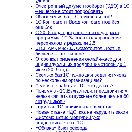
удобно
Электронный документооборот (ЭДО) в 1С
– ничего не стоит попробовать
Обновления баз 1С: нужно ли это?
1С:Контрагент. Ввод контрагентов без
ошибок
С 2018 года прекращается поддержка
программы 1С:Зарплата и управление
персоналом в редакции 2.5
«1СПАРК Риски». Осмотрительность в
бизнесе – это главное
Отсрочка применения онлайн-касс для
индивидуальных предпринимателей до 1
июля 2019 года
Сколько баз 1C нужно для ведения учета
по нескольким организациям?
У меня не работает 1С, что делать?
Почему в «1С:Бухгалтерия предприятия»
нельзя считать отпускные более чем на 60
сотрудников?
Тормозит 1C: причины и следствия
Новая ставка НДС, как не нарушить закон
Система Ветис Меркурий уже
поддерживается в 1С
«Облака» бьют рекорды