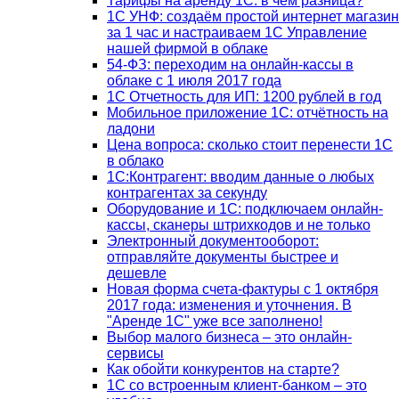
Тарифы на аренду 1С: в чём разница?
1С УНФ: создаём простой интернет магазин
за 1 час и настраиваем 1С Управление
нашей фирмой в облаке
54-ФЗ: переходим на онлайн-кассы в
облаке с 1 июля 2017 года
1С Отчетность для ИП: 1200 рублей в год
Мобильное приложение 1С: отчётность на
ладони
Цена вопроса: сколько стоит перенести 1С
в облако
1С:Контрагент: вводим данные о любых
контрагентах за секунду
Оборудование и 1С: подключаем онлайн-
кассы, сканеры штрихкодов и не только
Электронный документооборот:
отправляйте документы быстрее и
дешевле
Новая форма счета-фактуры с 1 октября
2017 года: изменения и уточнения. В
"Аренде 1С" уже все заполнено!
Выбор малого бизнеса – это онлайн-
сервисы
Как обойти конкурентов на старте?
1C со встроенным клиент-банком – это