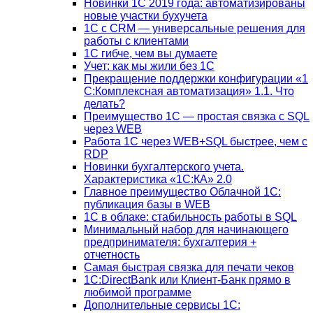
Новинки 1С 2019 года: автоматизированы
новые участки бухучета
1С с CRM — универсальные решения для
работы с клиентами
1С гибче, чем вы думаете
Учет: как мы жили без 1С
Прекращение поддержки конфигурации «1
С:Комплексная автоматизация» 1.1. Что
делать?
Преимущество 1С — простая связка с SQL
через WEB
Работа 1С через WEB+SQL быстрее, чем с
RDP
Новинки бухгалтерского учета.
Характеристика «1С:КА» 2.0
Главное преимущество Облачной 1С:
публикация базы в WEB
1С в облаке: стабильность работы в SQL
Минимальный набор для начинающего
предпринимателя: бухгалтерия +
отчетность
Самая быстрая связка для печати чеков
1С:DirectBank или Клиент-Банк прямо в
любимой программе
Дополнительные сервисы 1С: