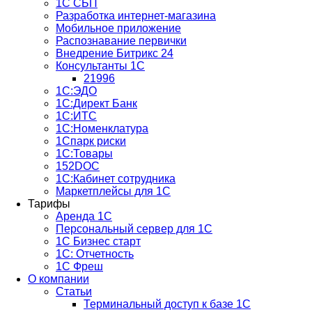
1С СБП
Разработка интернет-магазина
Мобильное приложение
Распознавание первички
Внедрение Битрикс 24
Консультанты 1С
21996
1С:ЭДО
1С:Директ Банк
1С:ИТС
1С:Номенклатура
1Спарк риски
1С:Товары
152DOC
1С:Кабинет сотрудника
Маркетплейсы для 1С
Тарифы
Аренда 1С
Персональный сервер для 1С
1С Бизнес старт
1С: Отчетность
1C Фреш
О компании
Статьи
Терминальный доступ к базе 1С