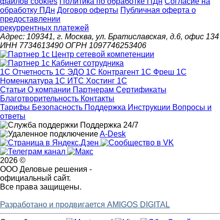
файлов cookies
Политика по обработке ПДн
Cогласие на
обработку ПДн
Договор оферты
Публичная оферта о
предоставлении
рекуррентных платежей
Адрес: 109341, г. Москва, ул. Братиславская, д.6, офис 134
ИНН 7734613490 ОГРН 1097746253406
1С Отчетность
1С ЭДО
1С Контрагент
1С Фреш
1С
Номенклатура
1С ИТС
Хостинг 1С
Статьи
О компании
Партнерам
Сертификаты
Благотворительность
Контакты
Тарифы
Безопасность
Поддержка
Инструкции
Вопросы и
ответы
Поддержка 24/7
A-Desk
2026 ©
ООО Деловые решения -
официальный сайт.
Все права защищены.
Разработано и продвигается AMIGOS DIGITAL