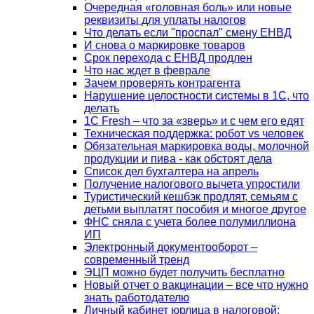
Очередная «головная боль» или новые
реквизиты для уплаты налогов
Что делать если "проспал" смену ЕНВД
И снова о маркировке товаров
Срок перехода с ЕНВД продлен
Что нас ждет в феврале
Зачем проверять контрагента
Нарушение целостности системы в 1С, что
делать
1С Fresh – что за «зверь» и с чем его едят
Техническая поддержка: робот vs человек
Обязательная маркировка воды, молочной
продукции и пива - как обстоят дела
Список дел бухгалтера на апрель
Получение налогового вычета упростили
Туристический кешбэк продлят, семьям с
детьми выплатят пособия и многое другое
ФНС сняла с учета более полумиллиона
ИП
Электронный документооборот –
современный тренд
ЭЦП можно будет получить бесплатно
Новый отчет о вакцинации – все что нужно
знать работодателю
Личный кабинет юрлица в налоговой: