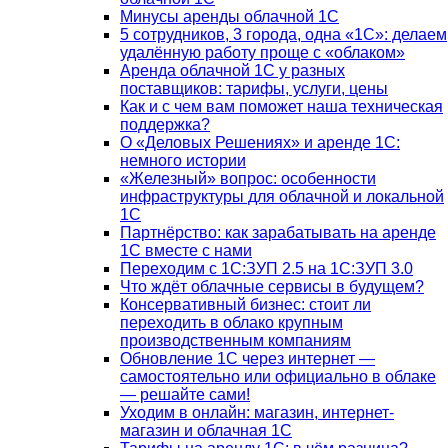
Минусы аренды облачной 1С
5 сотрудников, 3 города, одна «1С»: делаем
удалённую работу проще с «облаком»
Аренда облачной 1С у разных
поставщиков: тарифы, услуги, цены
Как и с чем вам поможет наша техническая
поддержка?
О «Деловых Решениях» и аренде 1С:
немного истории
«Железный» вопрос: особенности
инфраструктуры для облачной и локальной
1С
Партнёрство: как зарабатывать на аренде
1С вместе с нами
Переходим с 1С:ЗУП 2.5 на 1С:ЗУП 3.0
Что ждёт облачные сервисы в будущем?
Консервативный бизнес: стоит ли
переходить в облако крупным
производственным компаниям
Обновление 1С через интернет —
самостоятельно или официально в облаке
— решайте сами!
Уходим в онлайн: магазин, интернет-
магазин и облачная 1С