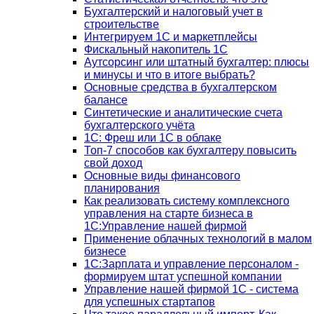
Бухгалтерский и налоговый учет в
строительстве
Интегрируем 1С и маркетплейсы
Фискальный накопитель 1С
Аутсорсинг или штатный бухгалтер: плюсы
и минусы и что в итоге выбрать?
Основные средства в бухгалтерском
балансе
Синтетические и аналитические счета
бухгалтерского учёта
1C: Фреш или 1С в облаке
Топ-7 способов как бухгалтеру повысить
свой доход
Основные виды финансового
планирования
Как реализовать систему комплексного
управления на старте бизнеса в
1С:Управление нашей фирмой
Применение облачных технологий в малом
бизнесе
1C:Зарплата и управление персоналом -
формируем штат успешной компании
Управление нашей фирмой 1C - система
для успешных стартапов