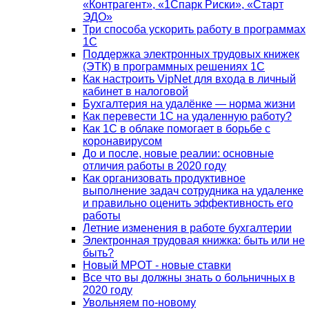
«Контрагент», «1Спарк Риски», «Старт
ЭДО»
Три способа ускорить работу в программах
1С
Поддержка электронных трудовых книжек
(ЭТК) в программных решениях 1С
Как настроить VipNet для входа в личный
кабинет в налоговой
Бухгалтерия на удалёнке — норма жизни
Как перевести 1С на удаленную работу?
Как 1С в облаке помогает в борьбе с
коронавирусом
До и после, новые реалии: основные
отличия работы в 2020 году
Как организовать продуктивное
выполнение задач сотрудника на удаленке
и правильно оценить эффективность его
работы
Летние изменения в работе бухгалтерии
Электронная трудовая книжка: быть или не
быть?
Новый МРОТ - новые ставки
Все что вы должны знать о больничных в
2020 году
Увольняем по-новому