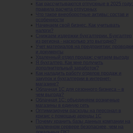
Как рассчитываются отпускные в 2025 году:
правила расчета отпускных
Что такое внеоборотные активы: состав и
особенности
Начинаем свой бизнес. Как учитывать
налоги?
Снижаем издержки бухгалтерии. Бухгалтер
из региона - насколько это выгодно?
Учет материалов на предприятии: проводки
и документы
Удаленный отдел продаж: считаем выгоду
Я бухгалтер. Как мне получить
дополнительный заработок?
Как наладить работу отделов продаж и
закупок и бухгалтерии в интернет-
магазине?
Облачная 1С для сезонного бизнеса – в
чем выгода?
Облачная 1С: объединяем розничные
магазины в единую сеть
Оптимизируем расходы на персонал в
кризис с помощью аренды 1С
Почему хранить базы данных компании на
удаленном сервере безопаснее, чем на
локальных ПК?