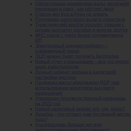
Обязательная маркировка воды, молочной
продукции и пива - как обстоят дела
Список дел бухгалтера на апрель
Получение налогового вычета упростили
Туристический кешбэк продлят, семьям с
детьми выплатят пособия и многое другое
ФНС сняла с учета более полумиллиона
ИП
Электронный документооборот –
современный тренд
ЭЦП можно будет получить бесплатно
Новый отчет о вакцинации – все что нужно
знать работодателю
Личный кабинет юрлица в налоговой:
настройки доступа
Проблема масштабирования RDP при
использовании мониторов высокого
разрешения
Утвержден производственный календарь
на 2022 год
Новый налоговый режим: кто, где, когда?
Декабрь - что готовит нам последний месяц
года?
Альтернативы больше нет или
импортозамещение программного