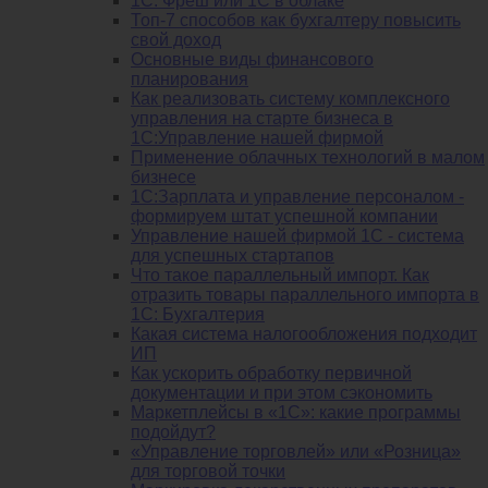
1C: Фреш или 1С в облаке
Топ-7 способов как бухгалтеру повысить
свой доход
Основные виды финансового
планирования
Как реализовать систему комплексного
управления на старте бизнеса в
1С:Управление нашей фирмой
Применение облачных технологий в малом
бизнесе
1C:Зарплата и управление персоналом -
формируем штат успешной компании
Управление нашей фирмой 1C - система
для успешных стартапов
Что такое параллельный импорт. Как
отразить товары параллельного импорта в
1С: Бухгалтерия
Какая система налогообложения подходит
ИП
Как ускорить обработку первичной
документации и при этом сэкономить
Маркетплейсы в «1С»: какие программы
подойдут?
«Управление торговлей» или «Розница»
для торговой точки