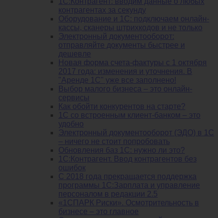
1С:Контрагент: вводим данные о любых
контрагентах за секунду
Оборудование и 1С: подключаем онлайн-
кассы, сканеры штрихкодов и не только
Электронный документооборот:
отправляйте документы быстрее и
дешевле
Новая форма счета-фактуры с 1 октября
2017 года: изменения и уточнения. В
"Аренде 1С" уже все заполнено!
Выбор малого бизнеса – это онлайн-
сервисы
Как обойти конкурентов на старте?
1C со встроенным клиент-банком – это
удобно
Электронный документооборот (ЭДО) в 1С
– ничего не стоит попробовать
Обновления баз 1С: нужно ли это?
1С:Контрагент. Ввод контрагентов без
ошибок
С 2018 года прекращается поддержка
программы 1С:Зарплата и управление
персоналом в редакции 2.5
«1СПАРК Риски». Осмотрительность в
бизнесе – это главное