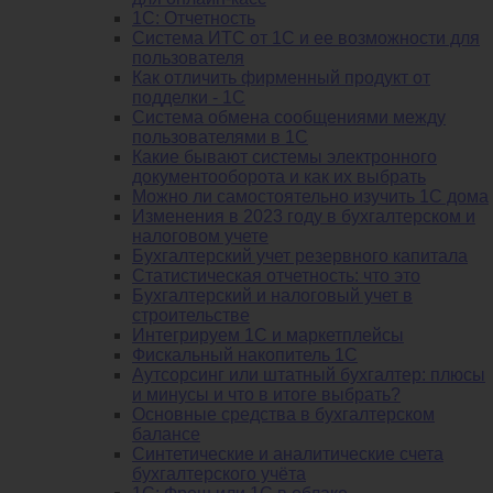
1С: Отчетность
Система ИТС от 1С и ее возможности для
пользователя
Как отличить фирменный продукт от
подделки - 1С
Система обмена сообщениями между
пользователями в 1С
Какие бывают системы электронного
документооборота и как их выбрать
Можно ли самостоятельно изучить 1С дома
Изменения в 2023 году в бухгалтерском и
налоговом учете
Бухгалтерский учет резервного капитала
Статистическая отчетность: что это
Бухгалтерский и налоговый учет в
строительстве
Интегрируем 1С и маркетплейсы
Фискальный накопитель 1С
Аутсорсинг или штатный бухгалтер: плюсы
и минусы и что в итоге выбрать?
Основные средства в бухгалтерском
балансе
Синтетические и аналитические счета
бухгалтерского учёта