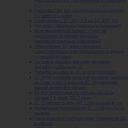
инфраструктуры для облачной и локальной
1С
Партнёрство: как зарабатывать на аренде
1С вместе с нами
Переходим с 1С:ЗУП 2.5 на 1С:ЗУП 3.0
Что ждёт облачные сервисы в будущем?
Консервативный бизнес: стоит ли
переходить в облако крупным
производственным компаниям
Обновление 1С через интернет —
самостоятельно или официально в облаке
— решайте сами!
Уходим в онлайн: магазин, интернет-
магазин и облачная 1С
Тарифы на аренду 1С: в чём разница?
1С УНФ: создаём простой интернет магазин
за 1 час и настраиваем 1С Управление
нашей фирмой в облаке
54-ФЗ: переходим на онлайн-кассы в
облаке с 1 июля 2017 года
1С Отчетность для ИП: 1200 рублей в год
Мобильное приложение 1С: отчётность на
ладони
Цена вопроса: сколько стоит перенести 1С
в облако