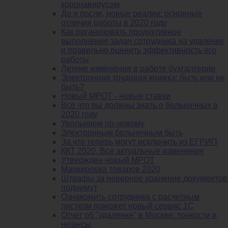
коронавирусом
До и после, новые реалии: основные
отличия работы в 2020 году
Как организовать продуктивное
выполнение задач сотрудника на удаленке
и правильно оценить эффективность его
работы
Летние изменения в работе бухгалтерии
Электронная трудовая книжка: быть или не
быть?
Новый МРОТ - новые ставки
Все что вы должны знать о больничных в
2020 году
Увольняем по-новому
Электронным больничным быть
За что теперь могут исключить из ЕГРИП
ККТ 2020. Все актуальные изменения
Утвержден новый МРОТ
Маркировка товаров 2020
Штрафы за неверное хранение документов
поднимут
Ознакомить сотрудника с расчетным
листком поможет новый сервис 1С
Отчет об "удаленке" в Москве: тонкости и
нюансы