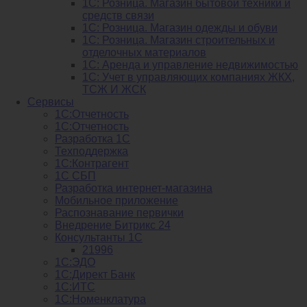
1С: Розница. Магазин бытовой техники и
средств связи
1С: Розница. Магазин одежды и обуви
1С: Розница. Магазин строительных и
отделочных материалов
1С: Аренда и управление недвижимостью
1C: Учет в управляющих компаниях ЖКХ,
ТСЖ И ЖСК
Сервисы
1С:Отчетность
1С:Отчетность
Разработка 1С
Техподдержка
1С:Контрагент
1С СБП
Разработка интернет-магазина
Мобильное приложение
Распознавание первички
Внедрение Битрикс 24
Консультанты 1С
21996
1С:ЭДО
1С:Директ Банк
1С:ИТС
1С:Номенклатура