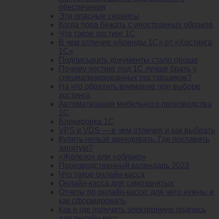
обеспечения
Эти опасные сервисы
Когда пора бежать с иностранных облаков
Что такое хостинг 1С
В чем отличие «Аренды 1С» от «Хостинга
1С»
Подписывать документы стало проще
Почему хостинг под 1С лучше брать у
специализированных поставщиков?
На что обратить внимание при выборе
хостинга
Автоматизация мебельного производства
1С
Блокировка 1С
VPS и VDS — в чем отличия и как выбрать
Купить нельзя арендовать. Где поставить
запятую?
«Железо» или «облако»
Производственный календарь 2023
Что такое онлайн-касса
Онлайн-касса для самозанятых
Отчеты по онлайн-кассе: для чего нужны и
как сформировать
Как и где получить электронную подпись
для онлайн-касс