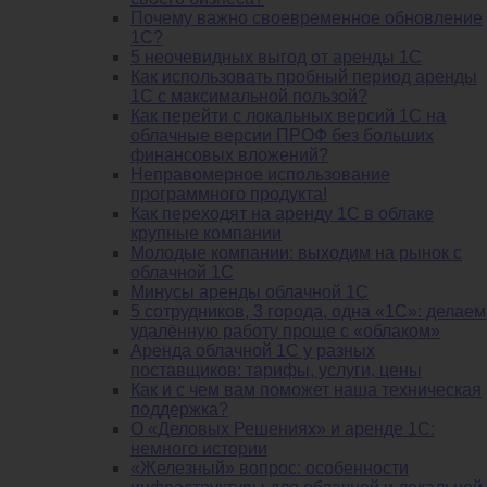
Почему важно своевременное обновление
1С?
5 неочевидных выгод от аренды 1С
Как использовать пробный период аренды
1С с максимальной пользой?
Как перейти с локальных версий 1С на
облачные версии ПРОФ без больших
финансовых вложений?
Неправомерное использование
программного продукта!
Как переходят на аренду 1С в облаке
крупные компании
Молодые компании: выходим на рынок с
облачной 1С
Минусы аренды облачной 1С
5 сотрудников, 3 города, одна «1С»: делаем
удалённую работу проще с «облаком»
Аренда облачной 1С у разных
поставщиков: тарифы, услуги, цены
Как и с чем вам поможет наша техническая
поддержка?
О «Деловых Решениях» и аренде 1С:
немного истории
«Железный» вопрос: особенности