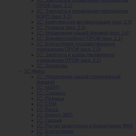
1C: Зарплата и управление персоналом
ПРОФ (ред. 3.1)
1C: Зарплата и управление персоналом
КОРП (ред. 3.1)
1C: Комплексная автоматизация (ред. 2.5)
1С: Розница (ред. 2.3)
1С: Управление нашей фирмой (ред. 1.6)
1С: Документооборот ПРОФ (ред. 2.1)
1C: Бухгалтерия государственного
учреждения ПРОФ (ред. 2.0)
1C: Зарплата и кадры бюджетного
учреждения ПРОФ (ред. 3.1)
1С: Договоры
1С:Фреш
1С: Управление нашей строительной
фирмой
1С: МДЛП
1С: Садовод
1С: Розница
1C: CRM
1C: Касса
1С: Клиент ЭДО
1С: Гаражи
1C: Расчет квартплаты и бухгалтерия ЖКХ
1C: Бухгалтерия