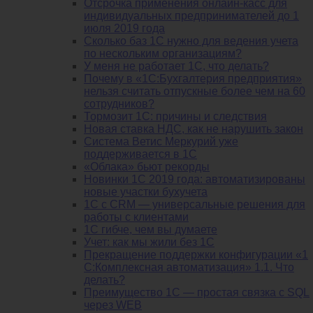
Отсрочка применения онлайн-касс для
индивидуальных предпринимателей до 1
июля 2019 года
Сколько баз 1C нужно для ведения учета
по нескольким организациям?
У меня не работает 1С, что делать?
Почему в «1С:Бухгалтерия предприятия»
нельзя считать отпускные более чем на 60
сотрудников?
Тормозит 1C: причины и следствия
Новая ставка НДС, как не нарушить закон
Система Ветис Меркурий уже
поддерживается в 1С
«Облака» бьют рекорды
Новинки 1С 2019 года: автоматизированы
новые участки бухучета
1С с CRM — универсальные решения для
работы с клиентами
1С гибче, чем вы думаете
Учет: как мы жили без 1С
Прекращение поддержки конфигурации «1
С:Комплексная автоматизация» 1.1. Что
делать?
Преимущество 1С — простая связка с SQL
через WEB