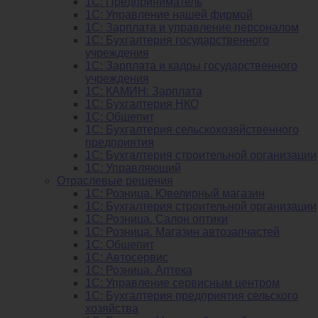
1C: Предприниматель
1C: Управление нашей фирмой
1C: Зарплата и управление персоналом
1C: Бухгалтерия государственного
учреждения
1C: Зарплата и кадры государственного
учреждения
1C: КАМИН: Зарплата
1C: Бухгалтерия НКО
1С: Общепит
1С: Бухгалтерия сельскохозяйст­венного
предприятия
1С: Бухгалтерия строительной организации
1С: Управляющий
Отраслевые решения
1С: Розница. Ювелирный магазин
1С: Бухгалтерия строительной организации
1С: Розница. Салон оптики
1С: Розница. Магазин автозапчастей
1C: Общепит
1С: Автосервис
1С: Розница. Аптека
1С: Управление сервисным центром
1С: Бухгалтерия предприятия сельского
хозяйства