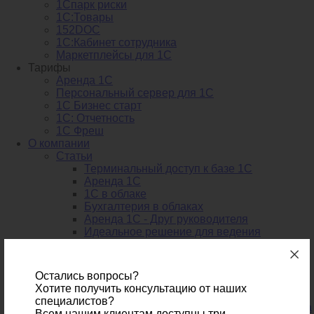
1Спарк риски
1С:Товары
152DOC
1С:Кабинет сотрудника
Маркетплейсы для 1С
Тарифы
Аренда 1С
Персональный сервер для 1С
1С Бизнес старт
1С: Отчетность
1C Фреш
О компании
Статьи
Терминальный доступ к базе 1С
Аренда 1С
1С в облаке
Бухгалтерия в облаках
Аренда 1С - Друг руководителя
Идеальное решение для ведения
бухгалтерии уже существует
1С торговля онлайн в облаке - бесплатное
использование
Остались вопросы?
Аренда виртуального сервера 1С -
Хотите получить консультацию от наших
расширение возможностей бизнеса
специалистов?
Преимущества использования дата-центра
Всем нашим клиентам доступны три