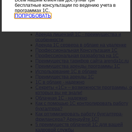
для 1С
бесплатные консультации по ведению учета в
Аренда 1С сервера
программах 1С.
Базы 1с удаленно
ПОПРОБОВАТЬ
Аренда виртуального сервера 1с
Аренда 1С сервера в регионе Москва
1С торговля онлайн бесплатно
Аренда лицензий 1С - преимущества и
особенности
Аренда 1С сервера в облаке на удаленке
Профессиональная Консультация 1С
Профессиональная разработка на 1С
Преимущества тарифов сайта arenda1c.ru
Преимущества аренды программы 1С
Использование 1С в облаке
Преимущества аренды 1С
1С в облаке - надежно
Секреты «1С» – возможности программы, о
которых вы не знали!
Облачная 1С - надежно
Как с помощью 1С контролировать работу
бухгалтера?
Как оптимизировать работу бухгалтера-
фрилансера? Арендуйте 1С!
5 преимуществ облачной 1С для вашей
кадровой службы