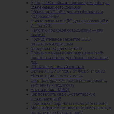
Аренда 1С в облаке: организуем работу с
удаленными сотрудниками
Облачная 1С: объединяем филиалы и
подразделения
Новые лимиты и НДС для организаций и
ИП на УСН
Налоги с подарков сотрудникам — как
платить
Принудительное закрытие ООО
налоговыми органами
Внедряем 1С для стартапа
Понятие и виды валютных ценностей:
просто о сложном для бизнеса и частных
лиц
Что такое уставный капитал
Отличия ПБУ 14/2007 от ФСБУ 14/2022
«Нематериальные активы»
Счет-фактура: как правильно оформить,
выставить и подписать
На что влияет МРОТ
Как повысить свою бухгалтерскую
квалификацию?
Перерасчет зарплаты после увольнения
Малый бизнес: как начать зарабатывать, а
не тратить на бухгалтерии?