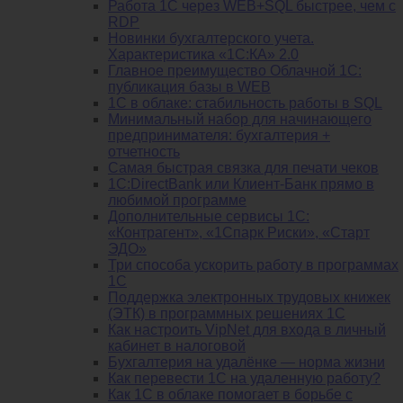
Работа 1С через WEB+SQL быстрее, чем с
RDP
Новинки бухгалтерского учета.
Характеристика «1С:КА» 2.0
Главное преимущество Облачной 1С:
публикация базы в WEB
1С в облаке: стабильность работы в SQL
Минимальный набор для начинающего
предпринимателя: бухгалтерия +
отчетность
Самая быстрая связка для печати чеков
1С:DirectBank или Клиент-Банк прямо в
любимой программе
Дополнительные сервисы 1С:
«Контрагент», «1Спарк Риски», «Старт
ЭДО»
Три способа ускорить работу в программах
1С
Поддержка электронных трудовых книжек
(ЭТК) в программных решениях 1С
Как настроить VipNet для входа в личный
кабинет в налоговой
Бухгалтерия на удалёнке — норма жизни
Как перевести 1С на удаленную работу?
Как 1С в облаке помогает в борьбе с