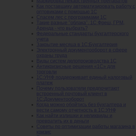
Маркировка лекарственных препаратов
Как поставщику автоматизировать работу с
оптовиками с помощью 1С
Спасем лес с программами 1С
Такие разные "облака". 1С Фреш, ГРМ,
Аренда - что выбрать?
Федеральные стандарты бухгалтерского
учета
Закрытие месяца в 1С:Бухгалтерия
Электронный документооборот в сфере
охраны труда
Виды систем делопроизводства 1C
Антикризисные решения «1С» для
торговли
1С:УНФ поддерживает единый налоговый
платеж
Почему пользователи предпочитают
встроенный почтовый клиент в
1С:Документооборот
Когда можно обойтись без бухгалтера и
вести самому отчетность в 1С:УНФ
Как найти излишки и неликвиды и
превратить их в деньги
Советы по оптимизации работы магазина в
кризис