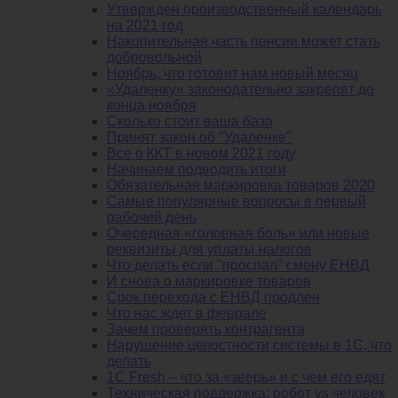
Утвержден производственный календарь
на 2021 год
Накопительная часть пенсии может стать
добровольной
Ноябрь, что готовит нам новый месяц
«Удаленку» законодательно закрепят до
конца ноября
Сколько стоит ваша база
Принят закон об "Удаленке"
Все о ККТ в новом 2021 году
Начинаем подводить итоги
Обязательная маркировка товаров 2020
Самые популярные вопросы в первый
рабочий день
Очередная «головная боль» или новые
реквизиты для уплаты налогов
Что делать если "проспал" смену ЕНВД
И снова о маркировке товаров
Срок перехода с ЕНВД продлен
Что нас ждет в феврале
Зачем проверять контрагента
Нарушение целостности системы в 1С, что
делать
1С Fresh – что за «зверь» и с чем его едят
Техническая поддержка: робот vs человек